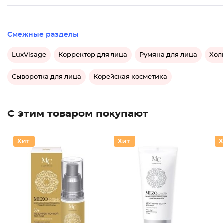
Смежные разделы
LuxVisage
Корректор для лица
Румяна для лица
Хол
Сыворотка для лица
Корейская косметика
С этим товаром покупают