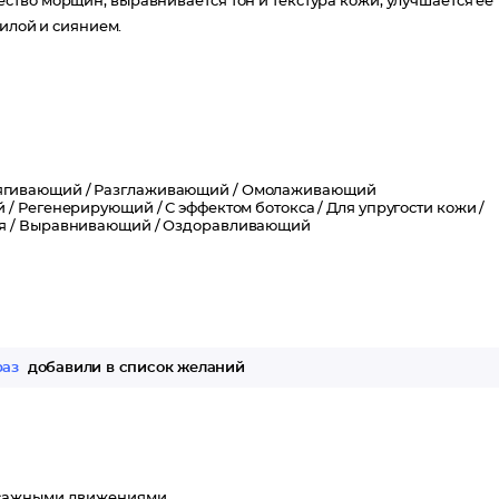
тво морщин, выравнивается тон и текстура кожи, улучшается ее
силой и сиянием.
ягивающий /
Разглаживающий /
Омолаживающий
 /
Регенерирующий /
С эффектом ботокса /
Для упругости кожи /
я /
Выравнивающий /
Оздоравливающий
раз
добавили в список желаний
ссажными движениями.