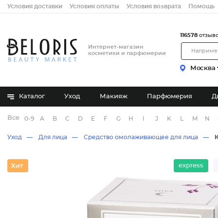
Условия доставки
Условия оплаты
Условия возврата
Помощь
116578
отзыв
Интернет-магазин
косметики и парфюмерии
Москва
Каталог
Уход
Макияж
Парфюмерия
Д
Все бренды
0-9
A
B
C
D
E
F
G
H
I
J
K
L
M
N
Уход
Для лица
Средство омолаживающее для лица
express