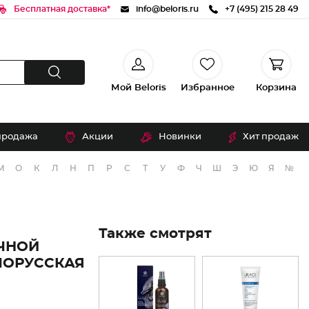
Бесплатная доставка*
info@beloris.ru
+7 (495) 215 28 49
Мой Beloris
Избранное
Корзина
продажа
Акции
Новинки
Хит продаж
М
О
К
Л
Н
П
Р
С
Т
У
Ф
Ч
Ш
Э
Ю
Я
№
Также смотрят
ЧНОЙ
ЛОРУССКАЯ