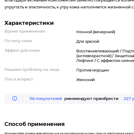
Благодаря активным компонентам заметно сокращается количес
упругость и эластичность, к утру кожа наполняется жизненной 
Характеристики
Время применения
Ночной (вечерний)
По типу кожи
Для зрелой
Эффект для кожи
Восстанавливающий /
Подт
(антивозрастной) /
Защитный
Лифтинг /
С эффектом сияни
Решаем проблему на лице
Против морщин
Пол и возраст
Женский
116 покупателей
рекомендуют приобрести
227 
Способ применения
Нанесите крем вечером на очищенную кожу лица легкими ма