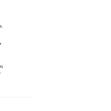
Средство для упругости кожи лица
Средство защитное для лица
9,
a
,
),
,