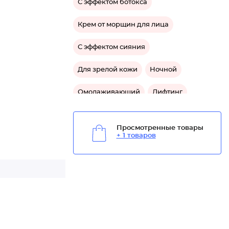
С эффектом ботокса
Крем от морщин для лица
С эффектом сияния
Для зрелой кожи
Ночной
Омолаживающий
Лифтинг
Подтягивающий
Просмотренные товары
+ 1 товаров
Восстанавливающий
Защитный
Средство омолаживающее для лица
Средство от морщин для лица
Средство подтягивающее для лица
Средство для зрелой кожи лица