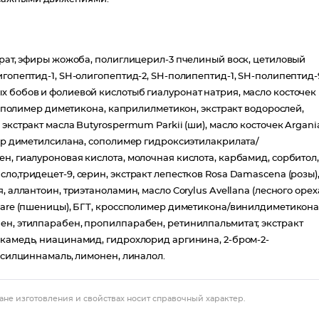
арат, эфиры жожоба, полиглицерил-3 пчелиный воск, цетиловый
игопептид-1, SH-олигопептид-2, SH-полипептид-1, SH-полипептид-
х бобов и фолиевой кислотыб гиалуронат натрия, масло косточек
оссполимер диметикона, каприлилметикон, экстракт водорослей,
экстракт масла Butyrospermum Parkii (ши), масло косточек Argani
фир диметилсилана, сополимер гидроксиэтилакрилата/
н, гиалуроновая кислота, молочная кислота, карбамид, сорбитол,
ло,тридецет-9, серин, экстракт лепестков Rosa Damascena (розы)
 аллантоин, триэтаноламин, масло Corylus Avellana (лесного ореха
lgare (пшеницы), БГТ, кроссполимер диметикона/винилдиметикона
ен, этилпарабен, пропилпарабен, ретинилпальмитат, экстракт
 камедь, ниацинамид, гидрохлорид аргинина, 2-бром-2-
ексилциннамаль, лимонен, линалол.
ане изготовления и свойствах носит справочный характер.