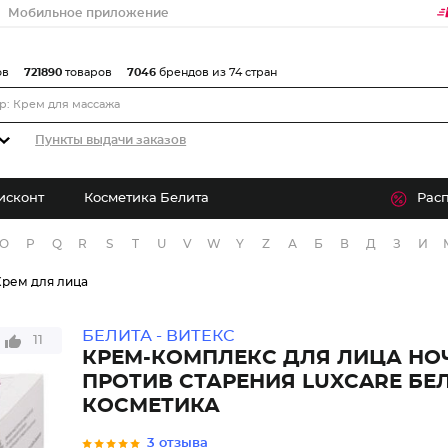
Мобильное приложение
ов
721890
товаров
7046
брендов из 74 стран
Пункты выдачи заказов
исконт
Косметика Белита
Рас
O
P
Q
R
S
T
U
V
W
Y
Z
А
Б
В
Д
З
И
Крем для лица
БЕЛИТА - ВИТЕКС
11
КРЕМ-КОМПЛЕКС ДЛЯ ЛИЦА НО
ПРОТИВ СТАРЕНИЯ LUXCARE БЕ
КОСМЕТИКА
3 отзыва