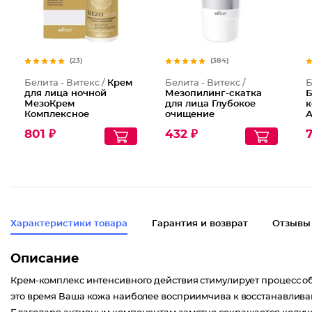
(23)
(384)
Белита - Витекс /
Крем
Белита - Витекс /
Б
для лица ночной
Мезопилинг-скатка
Б
МезоКрем
для лица Глубокое
к
Комплексное
очищение
А
омоложение 50+
з
801 ₽
432 ₽
Характеристики товара
Гарантия и возврат
Отзывы
Описание
Крем-комплекс интенсивного действия стимулирует процесс об
это время Ваша кожа наиболее восприимчива к восстанавлива