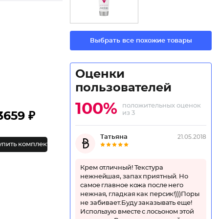
Выбрать все похожие товары
Оценки
пользователей
100%
положительных оценок
из 3
3659 ₽
Татьяна
21.05.2018
упить комплект
Крем отличный! Текстура
нежнейшая, запах приятный. Но
самое главное кожа после него
нежная, гладкая как персик!)))Поры
не забивает.Буду заказывать еще!
Использую вместе с лосьоном этой