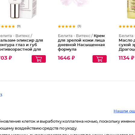
(9)
(3)
елита - Витекс /
Белита - Витекс /
Крем
Белита 
альзам-эликсир для
для зрелой кожи лица
Масло д
онтура глаз и губ
дневной Насыщенная
сухой 
нтивозрастной для
формула
Драгоц
релой кожи LuxCare
Антивозрастной
антиво
703 ₽
1646 ₽
1134 ₽
LuxCare 45+
питате
действ
3
Нашли ош
новления клеток и выработку коллагена ночью, поскольку именн
ющему воздействию средств по уходу.