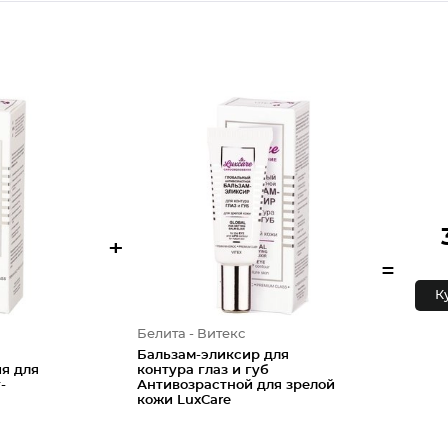
+
=
К
Белита - Витекс
Бальзам-эликсир для
я для
контура глаз и губ
-
Антивозрастной для зрелой
кожи LuxCare