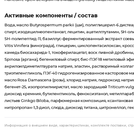
Активные компоненты / состав
Вода, масло Butyrospermum parkii (ши), полиглицерил-6 дисте
спирт, изодецилнеопентаноат, лецитин, ацетилглутамин, SH-ол
SH-полипептид-11, базиллус-ферментированный экстракт соевы
Vitis Vinifera (винограда), глицерин, циклопентасилоксан, кр
камедь биосахарида-1, токоферилацетат, воск пивной дробины, 
Spinosa (аргана), бегениловый спирт, бис-ПЭГ-18 метиловый э
акрилоилдиметилтаурата натрия, эластин, растворимый коллаге
триэтиленгликоль, ПЭГ-40 гидрогенизированное касторовое мас
масло Rosa Damascena (розы), хлорид натрия, гидроксид натрия,
бегенет-25, изопропилмиристат, масло зародышей Triticum vu
диоксид кремния, бутиленгликоль, феноксиэтанол, метилпараб
листьев Ginkgo Biloba, парфюмерная композиция, ксантановая
нитропропан-1,3-диол, слюда, диоксид титана, цитронеллол, г
Информация о внешнем виде, характеристиках, комплекте поставки, стр