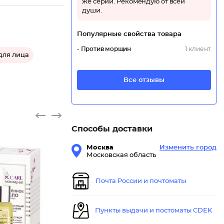
же серии. Рекомендую от всей
души.
Популярные свойства товара
- Против морщин
1 клиент
для лица
Все отзывы
Способы доставки
Москва
Изменить город
Московская область
Почта России и почтоматы
Пункты выдачи и постоматы CDEK