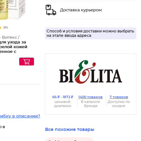
Доставка курьером
(4)
Способ и условия доставки можно выбрать
на этапе ввода адреса
- Витекс /
ля ухода за
зрелой кожей
енное с
зрастным и
льным
ием LuxCare
66 ₽ - 1872 ₽
1400 товаров
7 товаров
ценовой
В каталоге
Доступно по
диапазон
бренда
скидке
ибку в описании?
о в
Все похожие товары