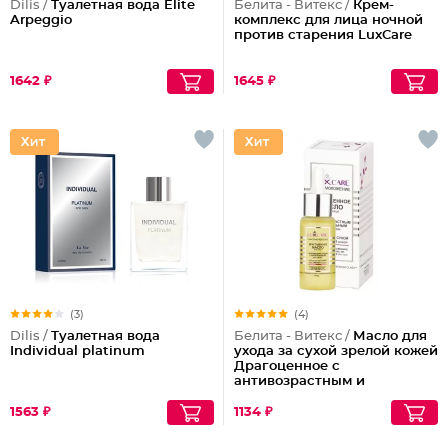
Dilis /
Туалетная вода Elite
Белита - Витекс /
Крем-
Arpeggio
комплекс для лица ночной
против старения LuxCare
1642 ₽
1645 ₽
(3)
(4)
Dilis /
Туалетная вода
Белита - Витекс /
Масло для
Individual platinum
ухода за сухой зрелой кожей
Драгоценное с
антивозрастным и
питательным действием
LuxCare
1563 ₽
1134 ₽