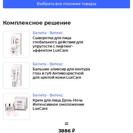
Выбрать все похожие товары
Комплексное решение
Белита - Витекс
Сыворотка для лица
глобального действия для
упругости с лифтинг-
эффектом LuxCare
Белита - Витекс
Бальзам-эликсир для контура
глаз и губ Антивозрастной
для зрелой кожи LuxCare
Белита - Витекс
Крем для лица День-Ночь
Интенсивное омоложение
LuxCare
=
3886 ₽