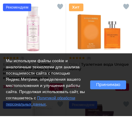
Рекомендуем
(1)
(8)
Мы используем файлы cookie и
Белита - Витекс /
Тоник-
Dilis /
Туалетная вода Unique
аналогичные технологии для анализа
демакияж для лица и век
sunny
посещаемости сайта с помощью
мицеллярный для очищения
и бережного ухода за
Яндекс.Метрики, определения вашего
кожей
Принимаю
местоположения и улучшения работы
384 ₽
1511 ₽
сайта. Продолжая использовать сайт, вы
соглашаетесь с
Политикой обработки
.
персональных данных
Рекомендуем
Рекомендуем