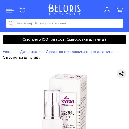
Распродажа
Акции
Новинки
Хит продаж
Все бренды
0-9
A
B
C
D
E
F
G
H
I
J
K
L
M
N
O
P
Q
R
S
T
U
V
W
Y
Z
А
Б
В
Д
З
И
М
О
К
Л
Н
П
Р
С
Т
У
Ф
Ч
Смотреть 100 товаров: Сыворотка для лица
Уход
Для лица
Средство омолаживающее для лица
Сыворотка для лица