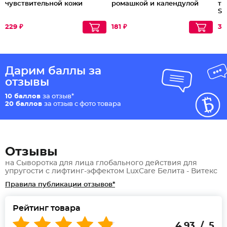
чувствительной кожи
ромашкой и календулой
ти
Sh
Co
229 ₽
181 ₽
30
Дарим баллы за
отзывы
10 баллов
за отзыв*
20 баллов
за отзыв с фото товара
Отзывы
на Сыворотка для лица глобального действия для
упругости с лифтинг-эффектом LuxCare Белита - Витекс
Правила публикации отзывов*
Рейтинг товара
4.93 / 5