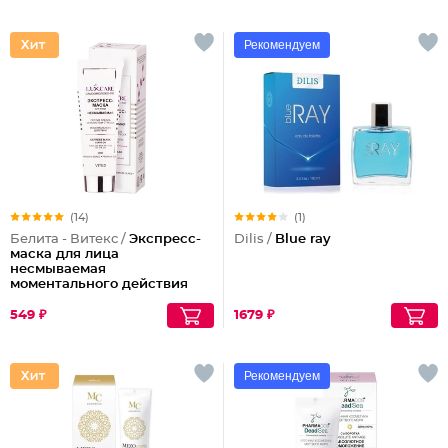
Рекомендуем
(14)
(1)
Белита - Витекс /
Экспресс-
Dilis /
Blue ray
маска для лица
несмываемая
моментального действия
против следов усталости и
стресса LuxCare
549 ₽
1679 ₽
Рекомендуем