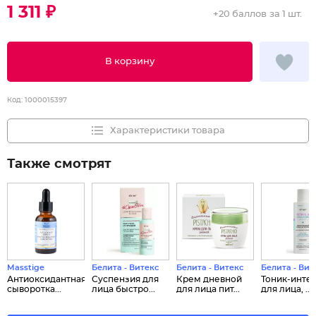
1 311 ₽
+
20 баллов
за 1 шт.
В корзину
Код:
1000015397
Характеристики товара
Также смотрят
Masstige
Белита - Витекс
Белита - Витекс
Белита - Вит
Антиоксидантная
Суспензия для
Крем дневной
Тоник-инте
сыворотка...
лица быстро...
для лица пит...
для лица, ...