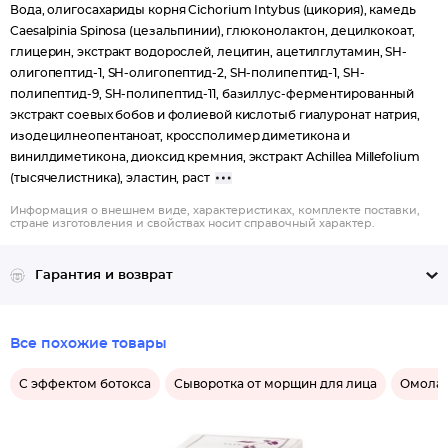
Вода, олигосахариды корня Cichorium Intybus (цикория), камедь
Caesalpinia Spinosa (цезальпинии), глюконолактон, децилкокоат,
глицерин, экстракт водорослей, лецитин, ацетилглутамин, SH-
олигопептид-1, SH-олигопептид-2, SH-полипептид-1, SH-
полипептид-9, SH-полипептид-11, базиллус-ферментированный
экстракт соевых бобов и фолиевой кислотыб гиалуронат натрия,
изодецилнеопентаноат, кроссполимер диметикона и
винилдиметикона, диоксид кремния, экстракт Achillea Millefolium
(тысячелистника), эластин, раст
Информация о внешнем виде, характеристиках, комплекте поставки,
стране изготовления и свойствах носит справочный характер.
Гарантия и возврат
Все похожие товары
С эффектом ботокса
Сыворотка от морщин для лица
Омола