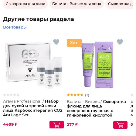
Сыворотка для лица
Белита - Витэкс для лица
Сыворотка для
Другие товары раздела
Все товары
(2)
Aravia Professional /
Набор
Бе
Белита - Витекс /
Сыворотка-
для сухой и зрелой кожи
дн
флюид для лица
лица Карбокситерапия CO2
и 
совершенствующая с
Anti-age Set
м
гликолевой кислотой
4489 ₽
51
277 ₽