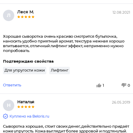
Леся М.
12.08.2021
Л
Хорошая сыворотка очень красиво смотрится бутылочка,
наносить удобно приятный аромат, текстура нежная хорошо
впитывается, отличный лифтинг эффект, неприменно нужно
попробовать.
Подтверждаю свойства
Для упругости кожи
Лифтинг
Ответить
1
0
Наталья
26.05.2019
Н
Куплено на Beloris.ru
Сыворотка хорошая, стоит своих денег, действительно придаёт
коже упругость. Кожа выглядит более здоровой и подтянутый.