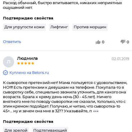
Расход обычный, быстро впитывается, никаких неприятных
ощущений нет.
Подтверждаю свойства
Для упругости кожи
Лифтинг
Против морщин
Ответить
0
0
Людмила
02.01.2019
Л
Куплено на Beloris.ru
К сыворотке претензий нет! Мама пользуется с удовольствием,
НО!!!! Есть претензии к девушкам на телефоне. Покупала-то я
сыворотку себе, специально звонила уточнить, для какого она
возраста. Брала к крему день-ночь (30 - 45 лет). Ничего
внятного мне по поводу сыворотки не сказали, тололько, что с
этим кремом подойдет. Получаю, и читаю, что сыворотка-то
45+... ну и зачем она мне в 32?? Указывайте, п
Подтверждаю свойства
Для зрелой
Подтягивающий