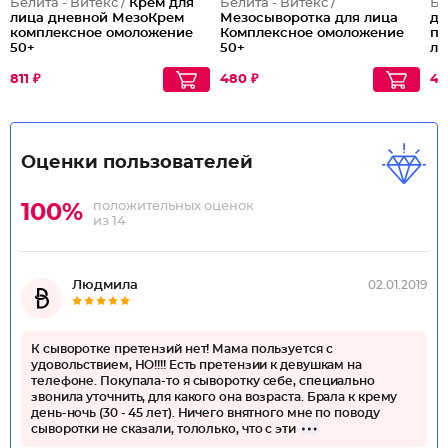
Белита - Витекс /
Крем для
Белита - Витекс /
Бе
лица дневной МезоКрем
Мезосыворотка для лица
дл
комплексное омоложение
Комплексное омоложение
пр
50+
50+
ли
811 ₽
480 ₽
45
Оценки пользователей
положительных оценок
100%
из 14
Людмила
02.01.2019
К сыворотке претензий нет! Мама пользуется с
удовольствием, НО!!!! Есть претензии к девушкам на
телефоне. Покупала-то я сыворотку себе, специально
звонила уточнить, для какого она возраста. Брала к крему
день-ночь (30 - 45 лет). Ничего внятного мне по поводу
сыворотки не сказали, тололько, что с эти