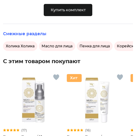
Купить комплект
Смежные разделы
Холика Холика
Масло для лица
Пенка для лица
Корейска
С этим товаром покупают
(17)
(16)