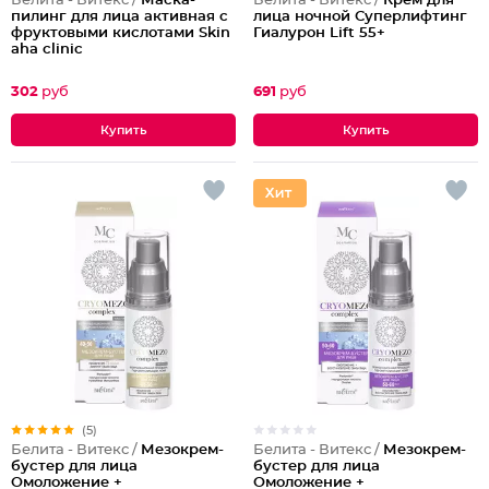
Белита - Витекс /
Маска-
Белита - Витекс /
Крем для
пилинг для лица активная с
лица ночной Суперлифтинг
фруктовыми кислотами Skin
Гиалурон Lift 55+
aha clinic
302
руб
691
руб
(5)
Белита - Витекс /
Мезокрем-
Белита - Витекс /
Мезокрем-
бустер для лица
бустер для лица
Омоложение +
Омоложение +