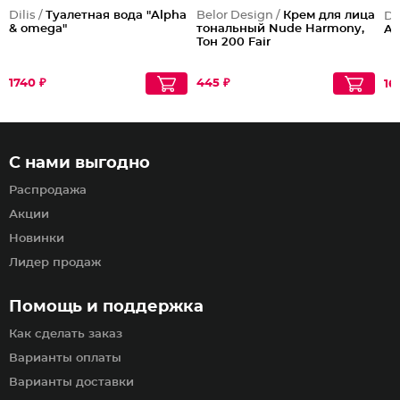
Dilis /
Туалетная вода "Alpha
Belor Design /
Крем для лица
Dil
& omega"
тональный Nude Harmony,
Ar
Тон 200 Fair
1740 ₽
445 ₽
16
С нами выгодно
Распродажа
Акции
Новинки
Лидер продаж
Помощь и поддержка
Как сделать заказ
Варианты оплаты
Варианты доставки