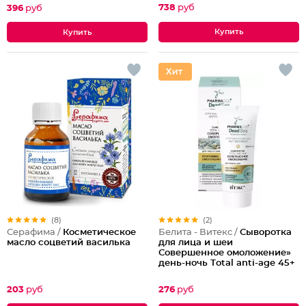
738
руб
396
руб
(8)
(2)
Серафима /
Косметическое
Белита - Витекс /
Сыворотка
масло соцветий василька
для лица и шеи
Совершенное омоложение»
день-ночь Тotal anti-age 45+
203
руб
276
руб