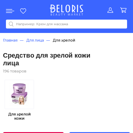
Распродажа
Акции
Новинки
Хит продаж
Все бренды
0-9
A
B
C
D
E
F
G
H
I
J
K
L
M
N
O
P
Q
R
S
T
U
V
W
Y
Z
А
Б
В
Д
З
И
М
О
К
Л
Н
П
Р
С
Т
У
Ф
Ч
Главная
Для лица
Для зрелой
Средство для зрелой кожи
лица
196 товаров
Для зрелой
кожи