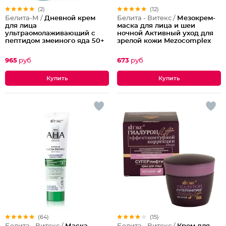
(2)
(12)
Белита-М /
Дневной крем
Белита - Витекс /
Мезокрем-
для лица
маска для лица и шеи
ультраомолаживающий с
ночной Активный уход для
пептидом змеиного яда 50+
зрелой кожи Mezocomplex
60+
965
руб
673
руб
(64)
(15)