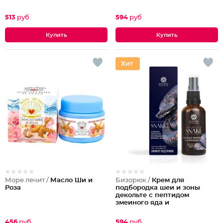
513
руб
594
руб
Море лечит /
Масло Ши и
Бизорюк /
Крем для
Роза
подбородка шеи и зоны
декольте с пептидом
змеиного яда и
антиоксидантами
456
руб
594
руб