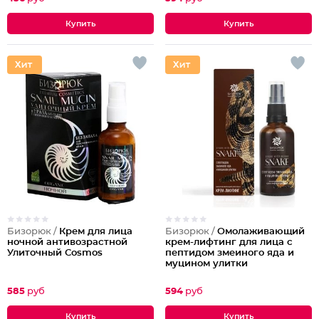
Бизорюк /
Крем для лица
Бизорюк /
Омолаживающий
ночной антивозрастной
крем-лифтинг для лица с
Улиточный Cosmos
пептидом змеиного яда и
муцином улитки
585
руб
594
руб