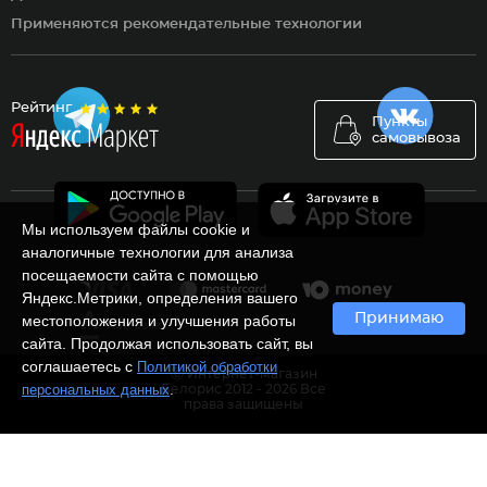
Применяются рекомендательные технологии
Рейтинг
Пункты
самовывоза
Мы используем файлы cookie и
аналогичные технологии для анализа
посещаемости сайта с помощью
Яндекс.Метрики, определения вашего
Принимаю
местоположения и улучшения работы
сайта. Продолжая использовать сайт, вы
соглашаетесь с
Политикой обработки
Ⓒ Интернет-магазин
.
персональных данных
Белорис 2012 - 2026 Все
права защищены