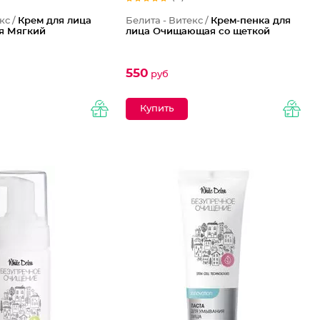
кс /
Крем для лица
Белита - Витекс /
Крем-пенка для
я Мягкий
лица Очищающая со щеткой
550
руб