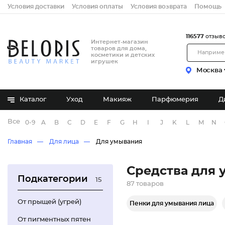
Условия доставки
Условия оплаты
Условия возврата
Помощь
116577
отзыв
Интернет-магазин
товаров для дома,
косметики и детских
игрушек
Москва
Каталог
Уход
Макияж
Парфюмерия
Д
Все бренды
0-9
A
B
C
D
E
F
G
H
I
J
K
L
M
N
Главная
Для лица
Для умывания
Средства для
Подкатегории
15
87 товаров
От прыщей (угрей)
Пенки для умывания лица
От пигментных пятен