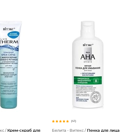
(41)
кс /
Крем-скраб для
Белита - Витекс /
Пенка для лица