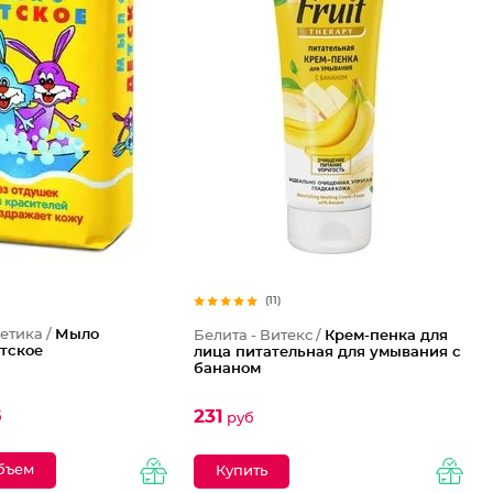
(11)
етика /
Мыло
Белита - Витекс /
Крем-пенка для
етское
лица питательная для умывания с
бананом
231
б
руб
бъем