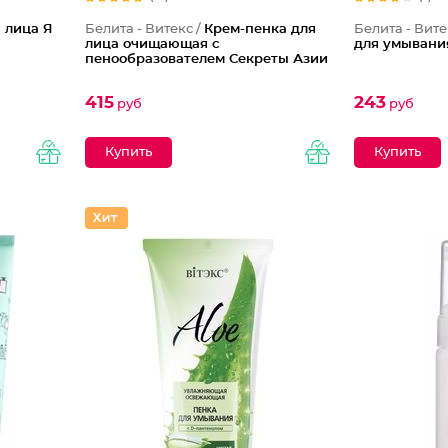
 лица Я
Белита - Витекс /
Крем-пенка для
Белита - Вите
лица очищающая с
для умывани
пенообразователем Секреты Азии
415
243
руб
руб