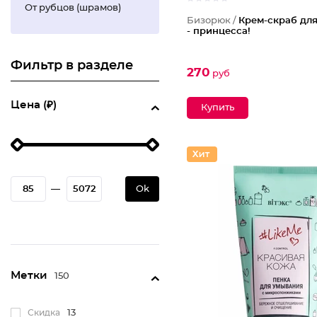
От рубцов (шрамов)
Бизорюк /
Крем-скраб для
- принцесса!
Фильтр в разделе
270
руб
Цена (₽)
—
Ok
Метки
150
Скидка
13