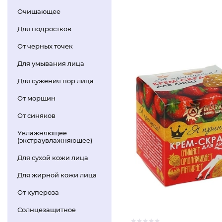
Очищающее
Для подростков
От черных точек
Для умывания лица
Для сужения пор лица
От морщин
От синяков
Увлажняющее
(экстраувлажняющее)
Для сухой кожи лица
Для жирной кожи лица
От купероза
Солнцезащитное