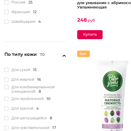
Россия
25
для умывания с абрикос
Увлажняющая
Франция
12
248
руб
Швейцария
4
По типу кожи
70
Для сухой
15
Для жирной
16
Для комбинированной
(смешанной)
8
Для проблемной
10
Для зрелой
4
Для шелушащейся
8
Для чувствительной
17