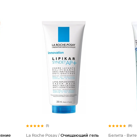
(1)
(8)
ияние
La Roche Posay /
Очищающий гель
Белита - Вите