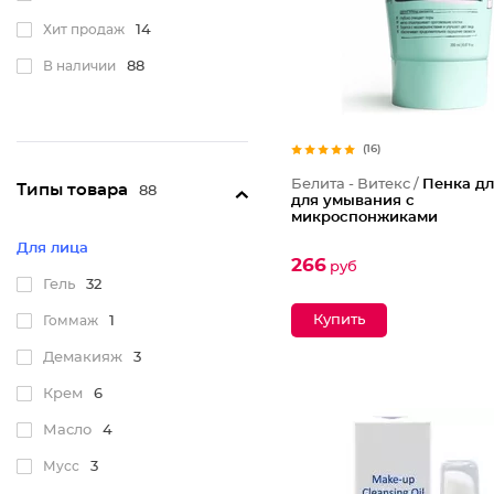
Хит продаж
14
В наличии
88
(16)
Белита - Витекс /
Пенка дл
Типы товара
88
для умывания с
микроспонжиками
Для лица
266
руб
Гель
32
Гоммаж
1
Демакияж
3
Крем
6
Масло
4
Мусс
3