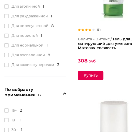
Для атопичной
1
Для раздраженной
11
Для пересушенной
8
(3)
Для пористой
1
Белита - Витекс /
Гель для
матирующий для умыван
Для нормальной
1
Матовая свежесть
Для воспаленной
8
308
руб
Для кожи с куперозом
3
Для всех типов
33
Для поврежденной
1
По возрасту
применения
17
16+
2
18+
1
30+
1