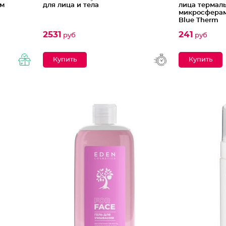
ом
для лица и тела
лица термал
микросферам
Blue Therm
2531
241
руб
руб