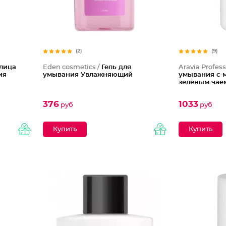
(2)
(9)
 лица
Eden cosmetics /
Гель для
Aravia Profess
ия
умывания Увлажняющий
умывания с 
зелёным чаем
376
1033
руб
руб