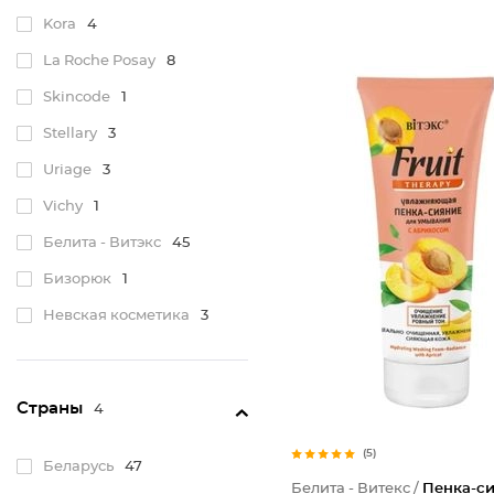
Kora
4
La Roche Posay
8
Skincode
1
Stellary
3
Uriage
3
Vichy
1
Белита - Витэкс
45
Бизорюк
1
Невская косметика
3
Свобода
1
Страны
4
(5)
Беларусь
47
Белита - Витекс /
Пенка-с