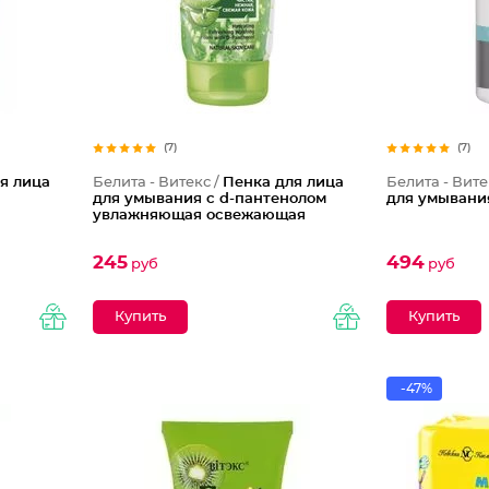
(7)
(7)
я лица
Белита - Витекс /
Пенка для лица
Белита - Вите
для умывания с d-пантенолом
для умывани
увлажняющая освежающая
245
494
руб
руб
-47%