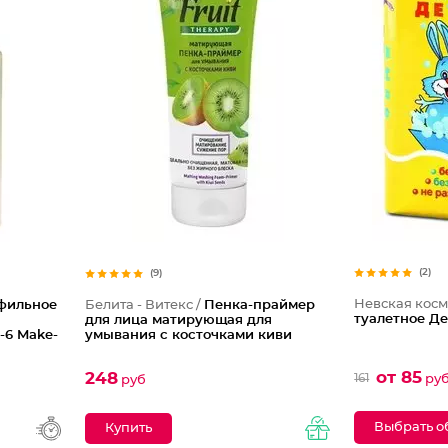
(2)
(9)
Невская косм
фильное
Белита - Витекс /
Пенка-праймер
туалетное Д
для лица матирующая для
-6 Make-
умывания с косточками киви
от 85
248
161
ру
руб
Выбрать о