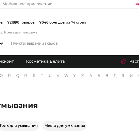
Мобильное приложение
ов
721890
товаров
7046
брендов из 74 стран
Пункты выдачи заказов
исконт
Косметика Белита
Рас
O
P
Q
R
S
T
U
V
W
Y
Z
А
Б
В
Д
З
И
 умывания
Гель для умывания
Мыло для умывания