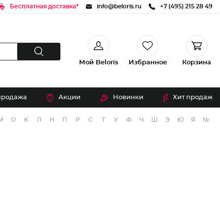
Бесплатная доставка*
info@beloris.ru
+7 (495) 215 28 49
Мой Beloris
Избранное
Корзина
продажа
Акции
Новинки
Хит продаж
М
О
К
Л
Н
П
Р
С
Т
У
Ф
Ч
Ш
Э
Ю
Я
№