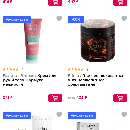
616 ₽
447 ₽
Рекомендуем
-66%
(4)
(9)
Белита - Витекс /
Крем для
Elfora /
Горячее шоколадное
рук и тела Формула
антицеллюлитное
нежности
обертывание
341 ₽
435 ₽
1280
Рекомендуем
Рекомендуем