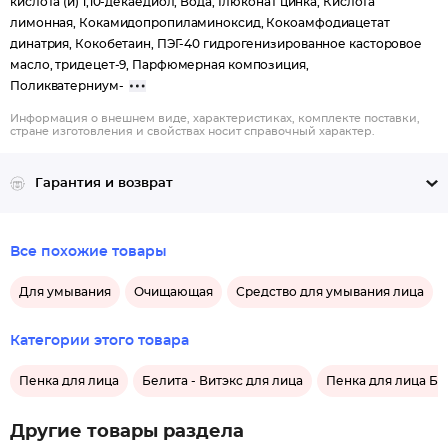
кислота (и) 1,10-декаедиол, Вода, Глюконат цинка, Кислота
лимонная, Кокамидопропиламиноксид, Кокоамфодиацетат
динатрия, Кокобетаин, ПЭГ-40 гидрогенизированное касторовое
масло, тридецет-9, Парфюмерная композиция,
Поликватерниум-
Информация о внешнем виде, характеристиках, комплекте поставки,
стране изготовления и свойствах носит справочный характер.
Гарантия и возврат
Все похожие товары
Для умывания
Очищающая
Средство для умывания лица
Категории этого товара
Пенка для лица
Белита - Витэкс для лица
Пенка для лица Бе
Другие товары раздела