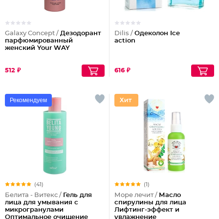
Galaxy Concept /
Дезодорант
Dilis /
Одеколон Ice
парфюмированный
action
женский Your WAY
512 ₽
616 ₽
Рекомендуем
(41)
(1)
Белита - Витекс /
Гель для
Море лечит /
Масло
лица для умывания с
спирулины для лица
микрогранулами
Лифтинг-эффект и
Оптимальное очищение
увлажнение