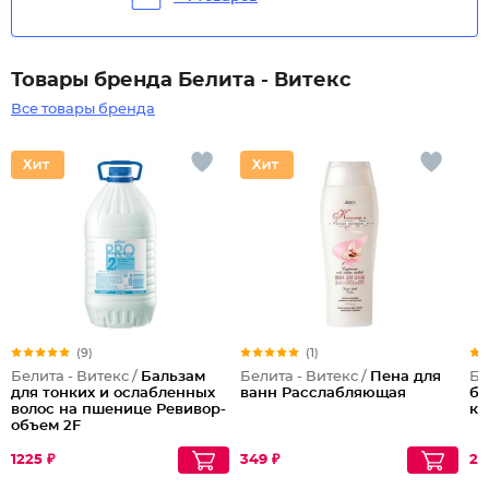
Товары бренда Белита - Витекс
Все товары бренда
(9)
(1)
Белита - Витекс /
Бальзам
Белита - Витекс /
Пена для
Бе
для тонких и ослабленных
ванн Расслабляющая
бр
волос на пшенице Ревивор-
ко
объем 2F
1225 ₽
349 ₽
22