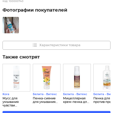
Код:
100000740
Фотографии покупателей
Характеристики товара
Также смотрят
Kora
Белита - Витекс
Белита - Витекс
Белита - Вит
Мусс для
Пенка-сияние
Мицеллярная
Пенка для 
умывания
для умывания...
крем-пенка дл...
против пры..
чувстви...