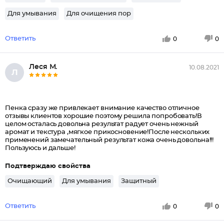
Для умывания
Для очищения пор
Ответить
0
0
Леся М.
10.08.2021
Л
Пенка сразу же привлекает внимание качество отличное
отзывы клиентов хорошие поэтому решила попробовать!В
целом осталась довольна результат радует очень нежный
аромат и текстура ,мягкое прикосновение!После нескольких
применений замечательный результат кожа очень довольна!!!
Пользуюсь и дальше!
Подтверждаю свойства
Очищающий
Для умывания
Защитный
Ответить
0
0