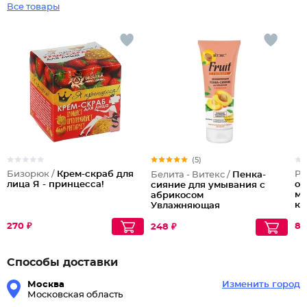
Все товары
(5)
Бизорюк /
Крем-скраб для
Pl
Белита - Витекс /
Пенка-
лица Я - принцесса!
оч
сияние для умывания с
му
абрикосом
ко
Увлажняющая
мл
270 ₽
89
248 ₽
Способы доставки
Москва
Изменить город
Московская область