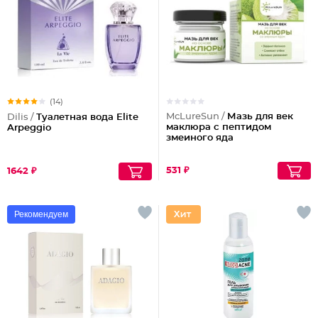
(14)
McLureSun /
Мазь для век
Dilis /
Туалетная вода Elite
маклюра с пептидом
Arpeggio
змеиного яда
531 ₽
1642 ₽
Рекомендуем