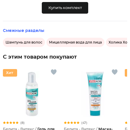
Купить комплект
Смежные разделы
Шампунь для волос
Мицеллярная вода для лица
Холика Хол
С этим товаром покупают
(8)
(47)
Белита - Витекс /
Гель для
Белита - Витекс /
Маска-
Бе