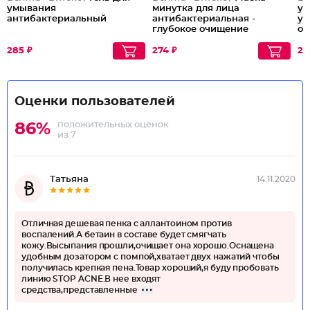
умывания
минутка для лица
ум
антибактериальный
антибактериальная -
у
глубокое очищение
о
285 ₽
274 ₽
29
Оценки пользователей
положительных оценок
86%
из 7
Татьяна
14.11.2020
Отличная дешевая пенка с аллантоином против
воспалений.А бетаин в составе будет смягчать
кожу.Высыпания прошли,очищает она хорошо.Оснащена
удобным дозатором с помпой,хватает двух нажатий чтобы
получилась крепкая пена.Товар хороший,я буду пробовать
линию STOP ACNE.В нее входят
средства,представленные