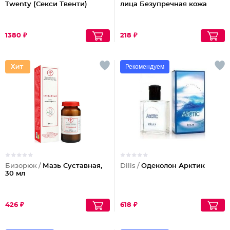
Twenty (Секси Твенти)
лица Безупречная кожа
1380 ₽
218 ₽
Рекомендуем
Бизорюк /
Мазь Суставная,
Dilis /
Одеколон Арктик
30 мл
426 ₽
618 ₽