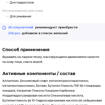
Для подростков
Использование для кожи
Для умывания
26 покупателей
рекомендуют приобрести
236 раз
добавили в список желаний
Способ применения
Выдавить на ладони пенку, массирующими движениями нанести
на кожу лица, смыть водой.
Активные компоненты / состав
Аллантоин, Бензиловый спирт, метилхлоризотиазолинон,
метилизотиазолинон, Бетаин, Бутилен Гликоль ПЭГ-60 глицериды
миндаля, Каприлил Гликоль Глицерин Карбомер
Нордигидрогуаиаровая кислота Олеанолевая кислота,
Бутиленгликоль (и) 10-Гидроксидекановая кислота (и) себациновая