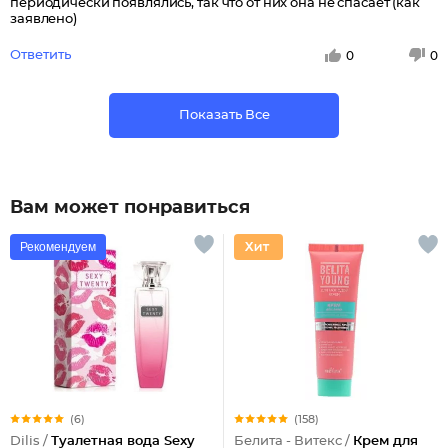
периодически появлялись, так что от них она не спасает (как
заявлено)
Ответить
0
0
Показать Все
Вам может понравиться
Рекомендуем
(6)
(158)
Dilis /
Туалетная вода Sexy
Белита - Витекс /
Крем для