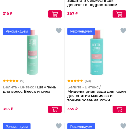
Защита и свежесть для
девочек в подростковом
возрасте Delicate Care
319 ₽
397 ₽
Рекомендуем
Рекомендуем
(9)
(40)
Белита - Витекс /
Шампунь
Белита - Витекс /
для волос Блеск и сила
Мицеллярная вода для кожи
для снятия макияжа и
тонизирования кожи
Бережный уход
355 ₽
355 ₽
Рекомендуем
Рекомендуем