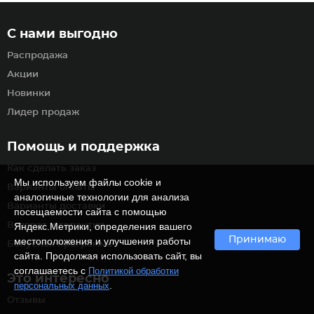
С нами выгодно
Распродажа
Акции
Новинки
Лидер продаж
Помощь и поддержка
Как сделать заказ
Мы используем файлы cookie и
Варианты оплаты
аналогичные технологии для анализа
Варианты доставки
посещаемости сайта с помощью
Возврат и гарантия
Яндекс.Метрики, определения вашего
Принимаю
местоположения и улучшения работы
Бонусная программа
сайта. Продолжая использовать сайт, вы
соглашаетесь с
Политикой обработки
Это интересно
.
персональных данных
Отзывы