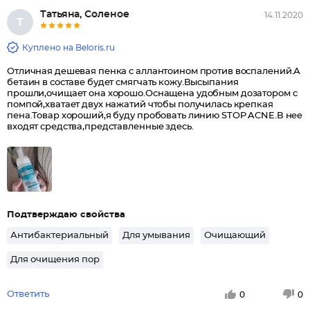
Татьяна, Соленое
14.11.2020
Т
Куплено на Beloris.ru
Отличная дешевая пенка с аллантоином против воспалений.А
бетаин в составе будет смягчать кожу.Высыпания
прошли,очищает она хорошо.Оснащена удобным дозатором с
помпой,хватает двух нажатий чтобы получилась крепкая
пена.Товар хороший,я буду пробовать линию STOP ACNE.В нее
входят средства,представленные здесь.
Подтверждаю свойства
Антибактериальный
Для умывания
Очищающий
Для очищения пор
Ответить
0
0