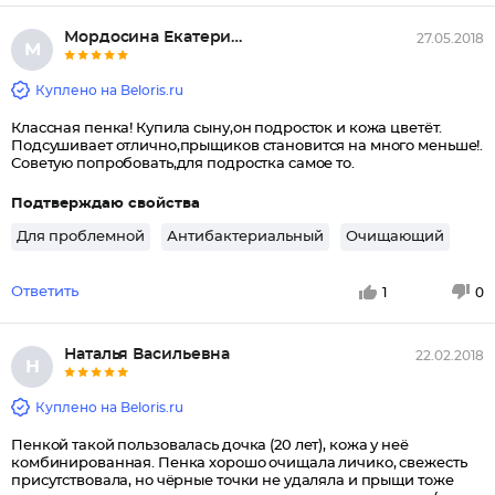
Мордосина Екатерина Алексеевна
27.05.2018
М
Куплено на Beloris.ru
Классная пенка! Купила сыну,он подросток и кожа цветёт.
Подсушивает отлично,прыщиков становится на много меньше!.
Советую попробовать,для подростка самое то.
Подтверждаю свойства
Для проблемной
Антибактериальный
Очищающий
Ответить
1
0
Наталья Васильевна
22.02.2018
Н
Куплено на Beloris.ru
Пенкой такой пользовалась дочка (20 лет), кожа у неё
комбинированная. Пенка хорошо очищала личико, свежесть
присутствовала, но чёрные точки не удаляла и прыщи тоже