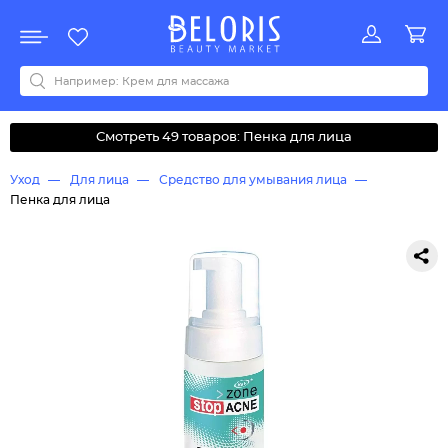
Распродажа
Акции
Новинки
Хит продаж
Все бренды
0-9
A
B
C
D
E
F
G
H
I
J
K
L
M
N
O
P
Q
R
S
T
U
V
W
Y
Z
А
Б
В
Д
З
И
М
О
К
Л
Н
П
Р
С
Т
У
Ф
Ч
Смотреть 49 товаров: Пенка для лица
Уход
Для лица
Средство для умывания лица
Пенка для лица