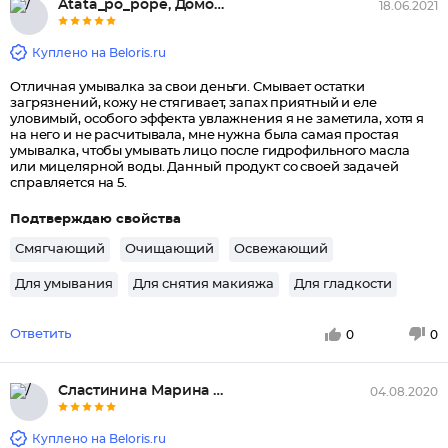
Atata_po_pope, Домодедово
18.06.2021
Куплено на Beloris.ru
Отличная умывалка за свои деньги. Смывает остатки
загрязнений, кожу не стягивает, запах приятный и еле
уловимый, особого эффекта увлажнения я не заметила, хотя я
на него и не расчитывала, мне нужна была самая простая
умывалка, чтобы умывать лицо после гидрофильного масла
или мицелярной воды. Данный продукт со своей задачей
справляется на 5.
Подтверждаю свойства
Смягчающий
Очищающий
Освежающий
Для умывания
Для снятия макияжа
Для гладкости
Ответить
0
0
Сластинина Марина Николаевна, ...
04.08.2020
Куплено на Beloris.ru