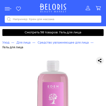
Распродажа
Акции
Новинки
Хит продаж
Все бренды
0-9
A
B
C
D
E
F
G
H
I
J
K
L
M
N
O
P
Q
R
S
T
U
V
W
Y
Z
А
Б
В
Д
З
И
М
О
К
Л
Н
П
Р
С
Т
У
Ф
Ч
Смотреть 98 товаров: Гель для лица
Уход
Для лица
Средство увлажняющее для лица
Гель для лица