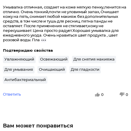
Умывалка отличная, создает на коже мягкую пенку,пенится на
отлично. Очень тонкий,почти не уловимый запах, Очищает
кожу на пять, снимает любой макияж без дополнительных
средств, в том числе и тушь для ресниц, пятна панды не
оставляет. После применения не стягивает,кожу не
пересушивает. Цена просто радует.Хорошая умывалка для
ежедневного ухода. Очень нравиться цвет продукта , цвет
розовой воды. Пла
Подтверждаю свойства
Увлажняющий
Освежающий
Для снятия макияжа
Для умывания
Очищающий
Для гладкости
Антибактериальный
Ответить
0
0
Вам может понравиться