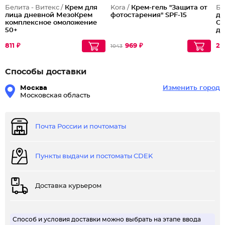
Белита - Витекс /
Крем для
Kora /
Крем-гель "Защита от
Бе
лица дневной МезоКрем
фотостарения" SPF-15
дл
комплексное омоложение
Со
50+
де
45
811 ₽
969 ₽
27
1043
Способы доставки
Москва
Изменить город
Московская область
Почта России и почтоматы
Пункты выдачи и постоматы CDEK
Доставка курьером
Способ и условия доставки можно выбрать на этапе ввода