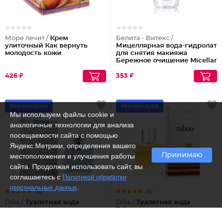
Море лечит /
Крем
Белита - Витекс /
улиточный Как вернуть
Мицеллярная вода-гидролат
молодость кожи
для снятия макияжа
Бережное очищение Micellar
Cleansing
426 ₽
353 ₽
Рекомендуем
Рекомендуем
Мы используем файлы cookie и
аналогичные технологии для анализа
посещаемости сайта с помощью
Яндекс.Метрики, определения вашего
Принимаю
местоположения и улучшения работы
сайта. Продолжая использовать сайт, вы
соглашаетесь с
Политикой обработки
.
персональных данных
(4)
(4)
Dilis /
Туалетная вода
Dilis /
Туалетная вода
Vivat
Taboo