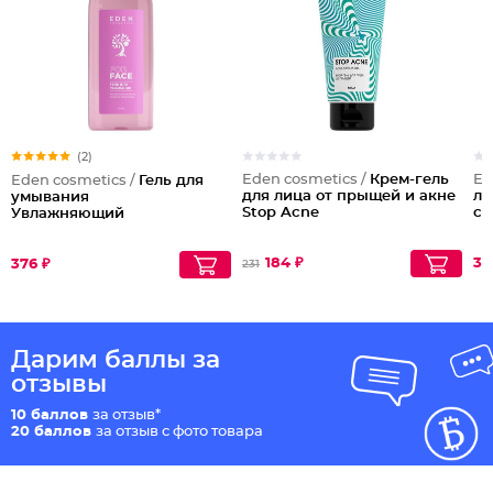
(2)
Eden cosmetics /
Крем-гель
Ed
Eden cosmetics /
Гель для
для лица от прыщей и акне
ли
умывания
Stop Acne
со
Увлажняющий
184 ₽
32
376 ₽
231
Дарим баллы за
отзывы
10 баллов
за отзыв*
20 баллов
за отзыв с фото товара