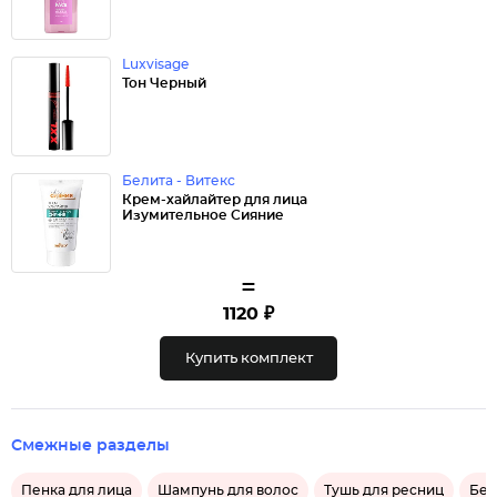
Luxvisage
Тон Черный
Белита - Витекс
Крем-хайлайтер для лица
Изумительное Сияние
=
1120 ₽
Купить комплект
Смежные разделы
Пенка для лица
Шампунь для волос
Тушь для ресниц
Бел