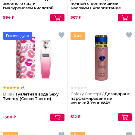
змеиного яда и
ночной с ценнейшими
гиалуроновой кислотой
маслами Суперпитание
Аргана и миндаль
594 ₽
567 ₽
Рекомендуем
(6)
Galaxy Concept /
Дезодорант
Dilis /
Туалетная вода Sexy
парфюмированный
Twenty (Секси Твенти)
женский Your WAY
512 ₽
1380 ₽