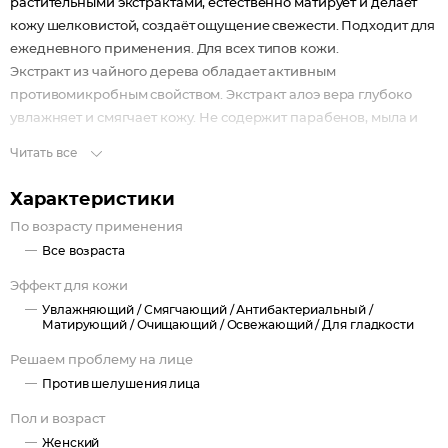
растительными экстрактами, естественно матирует и делает
кожу шелковистой, создаёт ощущение свежести. Подходит для
ежедневного применения. Для всех типов кожи.
Экстракт из чайного дерева обладает активным
противомикробным свойством. Экстракт алоэ вера глубоко
увлажняет и смягчает кожу. Не содержит парабенов, мыла и
спирта.
Читать все
Характеристики
По возрасту применения
Все возраста
Эффект для кожи
Увлажняющий /
Смягчающий /
Антибактериальный /
Матирующий /
Очищающий /
Освежающий /
Для гладкости
Решаем проблему на лице
Против шелушения лица
Пол и возраст
Женский