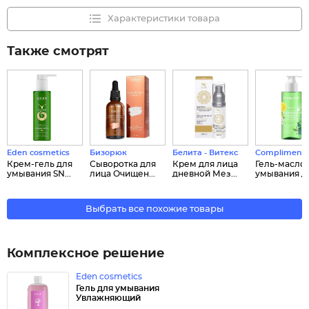
Характеристики товара
Также смотрят
Eden cosmetics
Бизорюк
Белита - Витекс
Compliment
Крем-гель для
Сыворотка для
Крем для лица
Гель-масло 
умывания SN...
лица Очищен...
дневной Мез...
умывания д..
Выбрать все похожие товары
Комплексное решение
Eden cosmetics
Гель для умывания
Увлажняющий