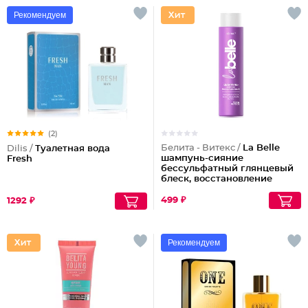
Рекомендуем
(2)
Белита - Витекс /
La Belle
Dilis /
Туалетная вода
шампунь-сияние
Fresh
бессульфатный глянцевый
блеск, восстановление
волос шелк+пептиды
499 ₽
1292 ₽
Рекомендуем