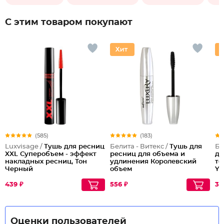
С этим товаром покупают
(585)
(183)
Luxvisage /
Тушь для ресниц
Белита - Витекс /
Тушь для
Бе
XXL Суперобъем - эффект
ресниц для объема и
дл
накладных ресниц, Тон
удлинения Королевский
то
Черный
объем
Yo
439 ₽
556 ₽
30
Оценки пользователей