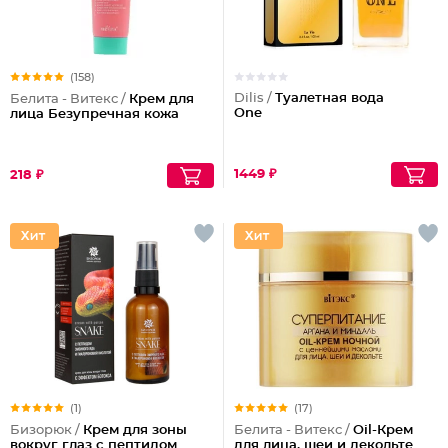
(158)
Dilis /
Туалетная вода
Белита - Витекс /
Крем для
One
лица Безупречная кожа
1449 ₽
218 ₽
(1)
(17)
Бизорюк /
Крем для зоны
Белита - Витекс /
Oil-Крем
вокруг глаз с пептидом
для лица, шеи и декольте