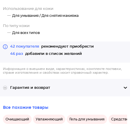
Использование для кожи
Для умывания /
Для снятия макияжа
По типу кожи
Для всех типов
42 покупателя
рекомендуют приобрести
46 раз
добавили в список желаний
Информация о внешнем виде, характеристиках, комплекте поставки,
стране изготовления и свойствах носит справочный характер.
Гарантия и возврат
Все похожие товары
Очищающий
Увлажняющий
Гель для умывания
Средство