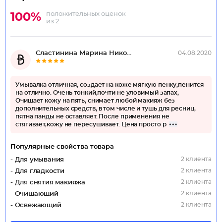
положительных оценок
100%
из 2
Сластинина Марина Нико...
04.08.2020
Умывалка отличная, создает на коже мягкую пенку,пенится
на отлично. Очень тонкий,почти не уловимый запах,
Очищает кожу на пять, снимает любой макияж без
дополнительных средств, в том числе и тушь для ресниц,
пятна панды не оставляет. После применения не
стягивает,кожу не пересушивает. Цена просто р
Популярные свойства товара
2 клиента
- Для умывания
2 клиента
- Для гладкости
2 клиента
- Для снятия макияжа
2 клиента
- Очищающий
2 клиента
- Освежающий