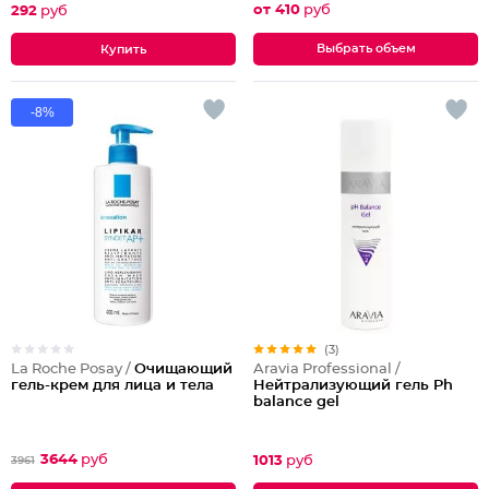
от 410
руб
292
руб
Выбрать объем
-8%
(3)
La Roche Posay /
Очищающий
Aravia Professional /
гель-крем для лица и тела
Нейтрализующий гель Ph
balance gel
3644
руб
1013
руб
3961