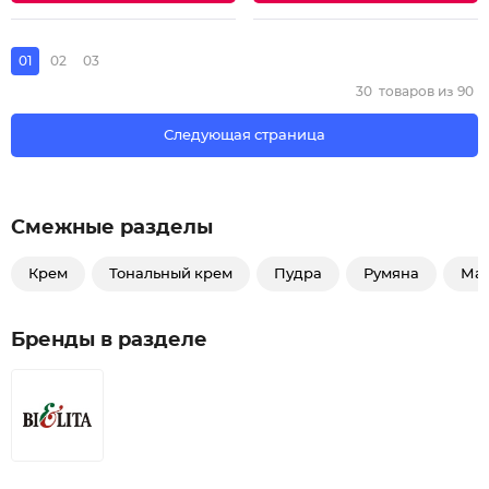
01
02
03
30
товаров из
90
Следующая страница
Смежные разделы
Крем
Тональный крем
Пудра
Румяна
Ма
Бренды в разделе