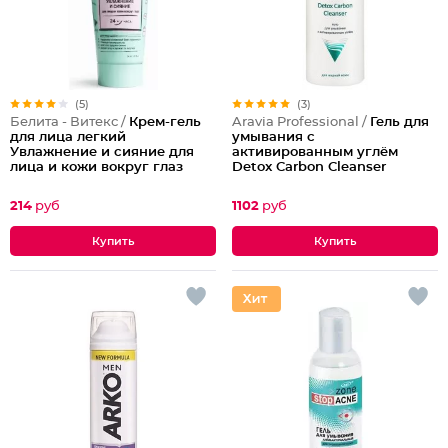
(5)
(3)
Белита - Витекс /
Крем-гель
Aravia Professional /
Гель для
для лица легкий
умывания с
Увлажнение и сияние для
активированным углём
лица и кожи вокруг глаз
Detox Carbon Cleanser
214
руб
1102
руб