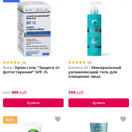
(2)
(5)
Kora /
Крем-гель "Защита от
Белита-М /
Минеральный
фотостарения" SPF-15
увлажняющий гель для
очищения лица
969
руб
356
руб
1043