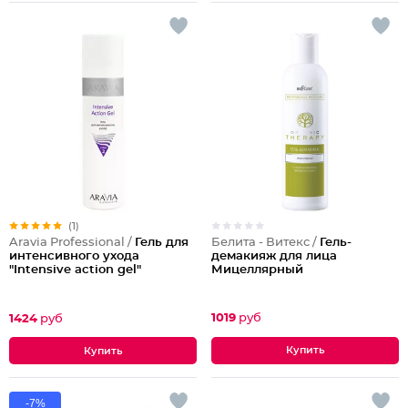
(1)
Белита - Витекс /
Гель-
Aravia Professional /
Гель для
демакияж для лица
интенсивного ухода
Мицеллярный
"Intensive action gel"
1019
руб
1424
руб
-7%