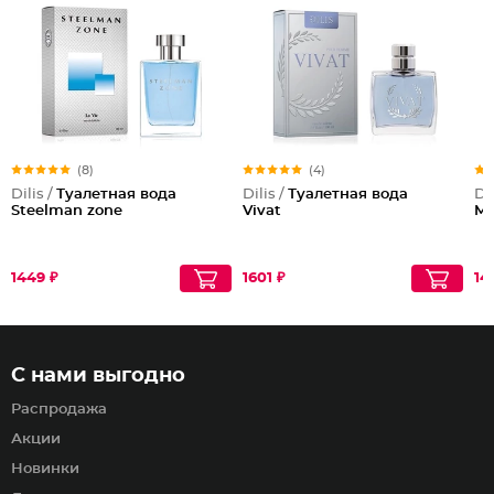
(8)
(4)
Dilis /
Туалетная вода
Dilis /
Туалетная вода
Dil
Steelman zone
Vivat
Mi
1449 ₽
1601 ₽
14
С нами выгодно
Распродажа
Акции
Новинки