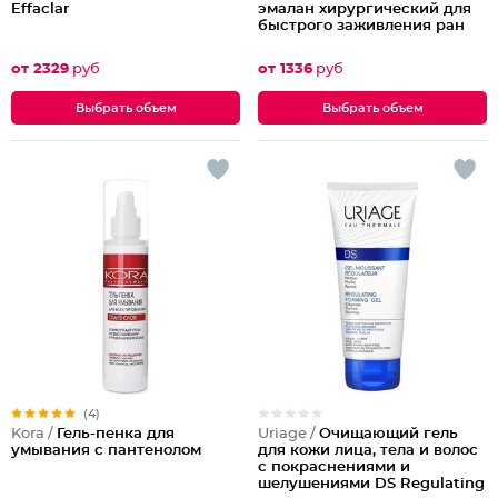
Effaclar
эмалан хирургический для
быстрого заживления ран
от 2329
руб
от 1336
руб
Выбрать объем
Выбрать объем
(4)
Uriage /
Очищающий гель
Kora /
Гель-пенка для
для кожи лица, тела и волос
умывания с пантенолом
с покраснениями и
шелушениями DS Regulating