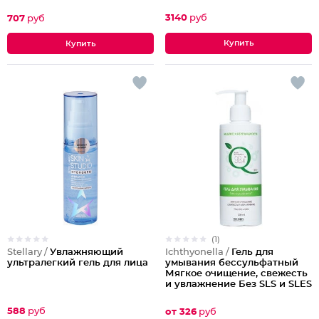
Foaming Gel
3140
руб
707
руб
(1)
Stellary /
Увлажняющий
Ichthyonella /
Гель для
ультралегкий гель для лица
умывания бессульфатный
Мягкое очищение, свежесть
и увлажнение Без SLS и SLES
588
руб
от 326
руб