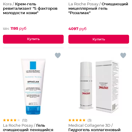
Kora /
Крем-гель
La Roche Posay /
Очищающий
ревитализант "5 факторов
мицеллярный гель
молодости кожи"
"Розалиак"
1195
руб
4097
руб
1314
(12)
(3)
La Roche Posay /
Гель
Medical Collagene 3D /
очищающий пенящийся
Гидрогель коллагеновый