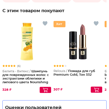
С этим товаром покупают
(6)
Relouis /
Помада для губ
Белита - Витекс /
Шампунь
Бе
Premium Gold, Тон 332
для поврежденных волос с
bu
экстрактами облепихи и
тр
липового цвета Nourishing
во
Shampoo for Dry and
Damaged Hair
307 ₽
328 ₽
28
Оценки пользователей