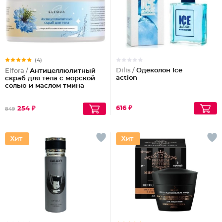
(4)
Dilis /
Одеколон Ice
Elfora /
Антицеллюлитный
action
скраб для тела с морской
солью и маслом тмина
616 ₽
254 ₽
849