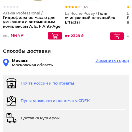
(12)
Aravia Professional /
La Roche Posay /
Гель
La
Гидрофильное масло для
очищающий пенящийся
Br
умывания с витаминным
Effaclar
пр
комплексом A, E, F Anti-Age
Cleansing Oil
1644 ₽
от 2329 ₽
1935
216
Способы доставки
Москва
Изменить город
Московская область
Почта России и почтоматы
Пункты выдачи и постоматы CDEK
Доставка курьером