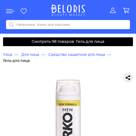
Распродажа
Акции
Новинки
Хит продаж
Все бренды
0-9
A
B
C
D
E
F
G
H
I
J
K
L
M
N
O
P
Q
R
S
T
U
V
W
Y
Z
А
Б
В
Д
З
И
М
О
К
Л
Н
П
Р
С
Т
У
Ф
Ч
Смотреть 98 товаров: Гель для лица
Уход
Для лица
Средство защитное для лица
Гель для лица