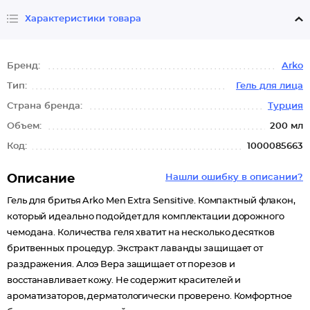
Характеристики товара
Бренд:
Arko
Тип:
Гель для лица
Страна бренда:
Турция
Объем:
200 мл
Код:
1000085663
Описание
Нашли ошибку в описании?
Гель для бритья Arko Men Extra Sensitive. Компактный флакон,
который идеально подойдет для комплектации дорожного
чемодана. Количества геля хватит на несколько десятков
бритвенных процедур. Экстракт лаванды защищает от
раздражения. Алоэ Вера защищает от порезов и
восстанавливает кожу. Не содержит красителей и
ароматизаторов, дерматологически проверено. Комфортное