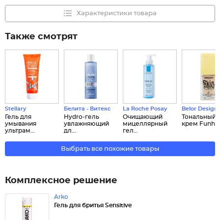
Характеристики товара
Также смотрят
Stellary
Белита - Витекс
La Roche Posay
Belor Design
Гель для
Hydro-гель
Очищающий
Тональный 
умывания
увлажняющий
мицеллярный
крем Funhou
ультрам...
дл...
гел...
Выбрать все похожие товары
Комплексное решение
Arko
Гель для бритья Sensitive