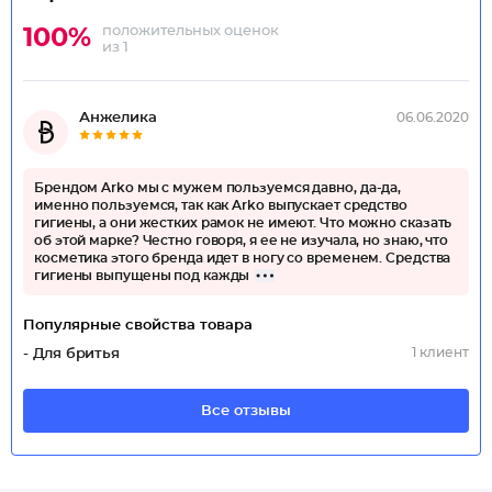
положительных оценок
100%
из 1
Анжелика
06.06.2020
Брендом Arko мы с мужем пользуемся давно, да-да,
именно пользуемся, так как Arko выпускает средство
гигиены, а они жестких рамок не имеют. Что можно сказать
об этой марке? Честно говоря, я ее не изучала, но знаю, что
косметика этого бренда идет в ногу со временем. Средства
гигиены выпущены под кажды
Популярные свойства товара
1 клиент
- Для бритья
Все отзывы