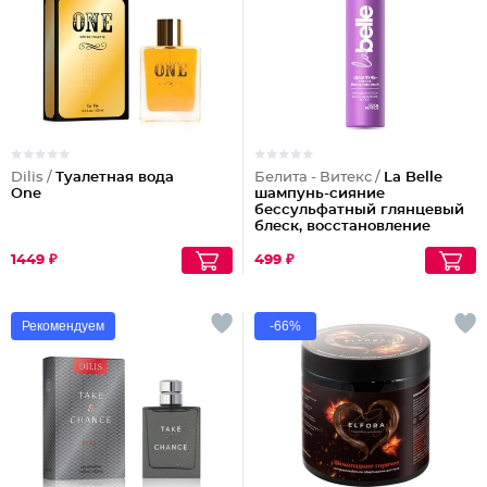
Dilis /
Туалетная вода
Белита - Витекс /
La Belle
One
шампунь-сияние
бессульфатный глянцевый
блеск, восстановление
волос шелк+пептиды
1449 ₽
499 ₽
Рекомендуем
-66%