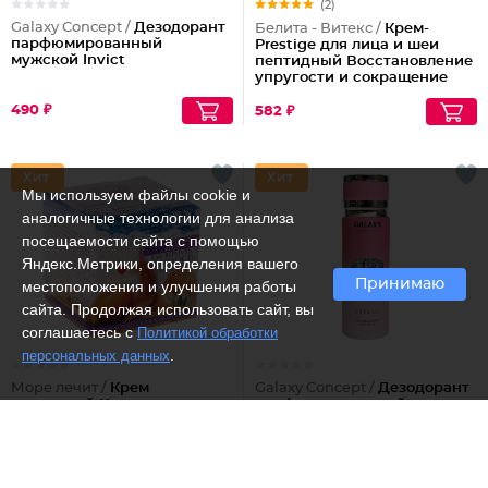
(2)
Galaxy Concept /
Дезодорант
Белита - Витекс /
Крем-
парфюмированный
Prestige для лица и шеи
мужской Invict
пептидный Восстановление
упругости и сокращение
морщин (ночной)
490 ₽
582 ₽
Мы используем файлы cookie и
аналогичные технологии для анализа
посещаемости сайта с помощью
Яндекс.Метрики, определения вашего
Принимаю
местоположения и улучшения работы
сайта. Продолжая использовать сайт, вы
соглашаетесь с
Политикой обработки
.
персональных данных
Море лечит /
Крем
Galaxy Concept /
Дезодорант
улиточный Как вернуть
парфюмированный
молодость кожи
женский Crystal
426 ₽
512 ₽