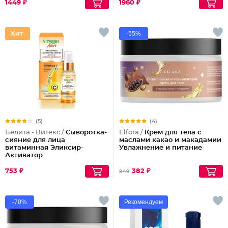
1449 ₽
1960 ₽
-55%
(5)
(4)
Белита - Витекс /
Сыворотка-
Elfora /
Крем для тела с
сияние для лица
маслами какао и макадамии
витаминная Эликсир-
Увлажнение и питание
Активатор
753 ₽
382 ₽
849
-70%
Рекомендуем