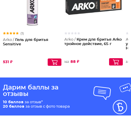
(1)
Arko /
Крем для бритья Arko
Ar
Arko /
Гель для бритья
тройное действие, 65 г
ус
Sensitive
H
88 ₽
531 ₽
163
34
Дарим баллы за
отзывы
10 баллов
за отзыв*
20 баллов
за отзыв с фото товара