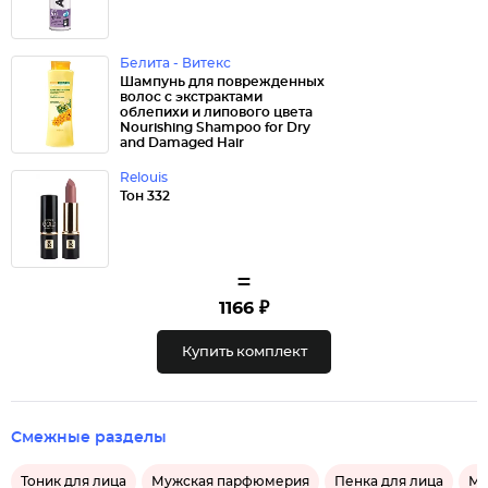
Белита - Витекс
Шампунь для поврежденных
волос с экстрактами
облепихи и липового цвета
Nourishing Shampoo for Dry
and Damaged Hair
Relouis
Тон 332
=
1166 ₽
Купить комплект
Смежные разделы
Тоник для лица
Мужская парфюмерия
Пенка для лица
Ма