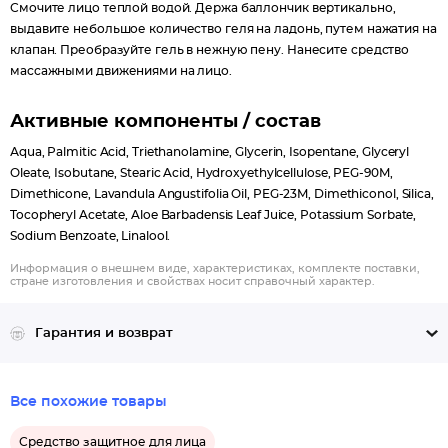
Смочите лицо теплой водой. Держа баллончик вертикально,
выдавите небольшое количество геля на ладонь, путем нажатия на
клапан. Преобразуйте гель в нежную пену. Нанесите средство
массажными движениями на лицо.
Активные компоненты / состав
Аqua, Palmitic Acid, Triethanolamine, Glycerin, Isopentane, Glyceryl
Oleate, Isobutane, Stearic Acid, Hydroxyethylcellulose, PEG-90M,
Dimethicone, Lavandula Angustifolia Oil, PEG-23M, Dimethiconol, Silica,
Tocopheryl Acetate, Aloe Barbadensis Leaf Juice, Potassium Sorbate,
Sodium Benzoate, Linalool.
Информация о внешнем виде, характеристиках, комплекте поставки,
стране изготовления и свойствах носит справочный характер.
Гарантия и возврат
Все похожие товары
Средство защитное для лица