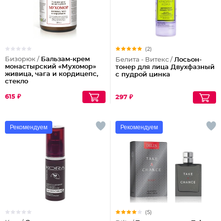
(2)
Бизорюк /
Бальзам-крем
Белита - Витекс /
Лосьон-
монастырский «Мухомор»
тонер для лица Двухфазный
живица, чага и кордицепс,
с пудрой цинка
стекло
615 ₽
297 ₽
Рекомендуем
Рекомендуем
(5)