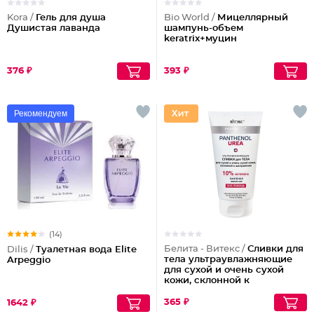
Kora /
Гель для душа
Bio World /
Мицеллярный
Душистая лаванда
шампунь-объем
keratrix+муцин
376 ₽
393 ₽
Рекомендуем
(14)
Белита - Витекс /
Сливки для
Dilis /
Туалетная вода Elite
тела ультраувлажняющие
Arpeggio
для сухой и очень сухой
кожи, склонной к
шелушениям Pharmacos
Panthenol Urea
365 ₽
1642 ₽