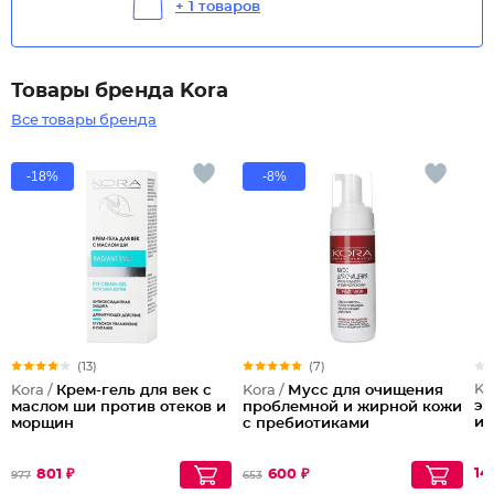
+ 1 товаров
Товары бренда Kora
Все товары бренда
-18%
-8%
(13)
(7)
Ko
Kora /
Крем-гель для век с
Kora /
Мусс для очищения
эн
маслом ши против отеков и
проблемной и жирной кожи
и 
морщин
с пребиотиками
14
801 ₽
600 ₽
977
653