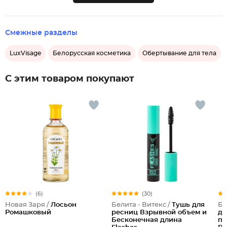
Смежные разделы
LuxVisage
Белорусская косметика
Обертывание для тела
С этим товаром покупают
(6)
(30)
Новая Заря /
Лосьон
Белита - Витекс /
Тушь для
Бе
Ромашковый
ресниц Взрывной объем и
ду
Бесконечная длина
па