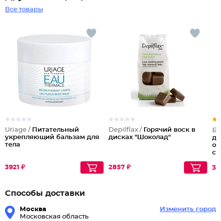
Все товары
Uriage /
Питательный
Depilflax /
Горячий воск в
Бе
укрепляющий бальзам для
дисках "Шоколад"
ду
тела
об
см
Sh
3921 ₽
2857 ₽
30
Способы доставки
Москва
Изменить город
Московская область