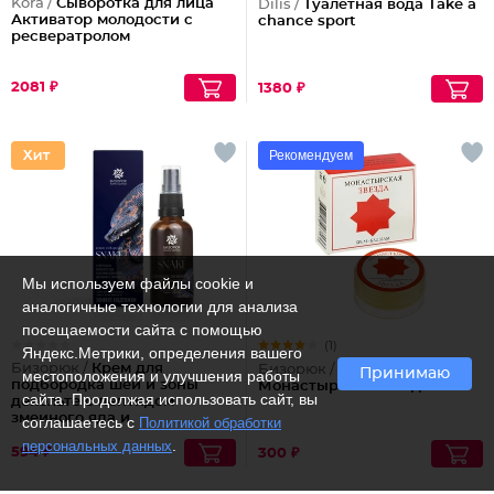
Kora /
Сыворотка для лица
Dilis /
Туалетная вода Take a
Активатор молодости с
chance sport
ресвератролом
2081 ₽
1380 ₽
Рекомендуем
Мы используем файлы cookie и
аналогичные технологии для анализа
посещаемости сайта с помощью
(1)
Яндекс.Метрики, определения вашего
Бизорюк /
Крем для
Бизорюк /
Крем-бальзам
Принимаю
местоположения и улучшения работы
подбородка шеи и зоны
Монастырская звезда
сайта. Продолжая использовать сайт, вы
декольте с пептидом
змеиного яда и
соглашаетесь с
Политикой обработки
антиоксидантами
.
персональных данных
594 ₽
300 ₽