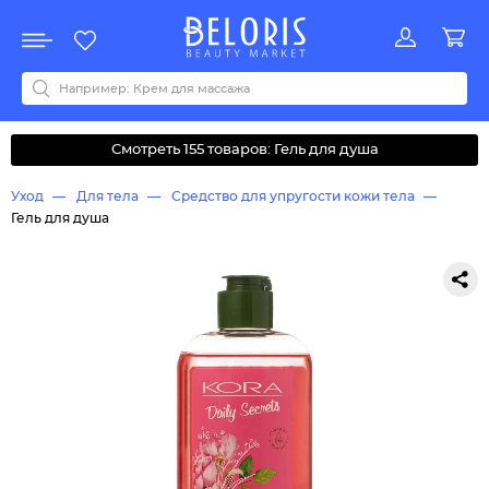
Распродажа
Акции
Новинки
Хит продаж
Все бренды
0-9
A
B
C
D
E
F
G
H
I
J
K
L
M
N
O
P
Q
R
S
T
U
V
W
Y
Z
А
Б
В
Д
З
И
М
О
К
Л
Н
П
Р
С
Т
У
Ф
Ч
Смотреть 155 товаров: Гель для душа
Уход
Для тела
Средство для упругости кожи тела
Гель для душа