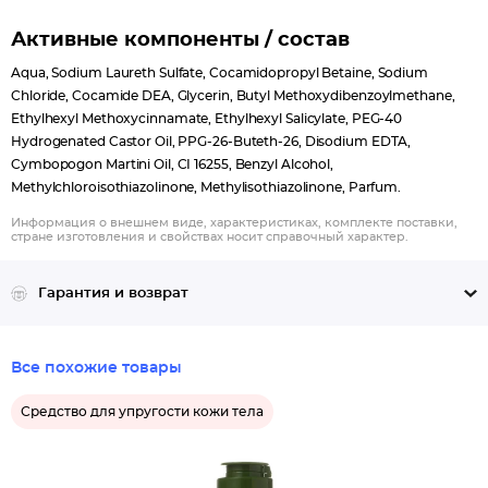
Активные компоненты / состав
Aqua, Sodium Laureth Sulfate, Cocamidopropyl Betaine, Sodium
Chloride, Cocamide DEA, Glycerin, Butyl Methoxydibenzoylmethane,
Ethylhexyl Methoxycinnamate, Ethylhexyl Salicylate, PEG-40
Hydrogenated Castor Oil, PPG-26-Buteth-26, Disodium EDTA,
Cymbopogon Martini Oil, CI 16255, Benzyl Alcohol,
Methylchloroisothiazolinone, Methylisothiazolinone, Parfum.
Информация о внешнем виде, характеристиках, комплекте поставки,
стране изготовления и свойствах носит справочный характер.
Гарантия и возврат
Все похожие товары
Средство для упругости кожи тела