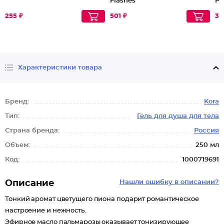
Flashes
Ро
Lo
255 ₽
501 ₽
32
Характеристики товара
Бренд:
Kora
Тип:
Гель для душа для тела
Страна бренда:
Россия
Объем:
250 мл
Код:
1000719691
Описание
Нашли ошибку в описании?
Тонкий аромат цветущего пиона подарит романтическое
настроение и нежность.
Эфирное масло пальмарозы оказывает тонизирующее