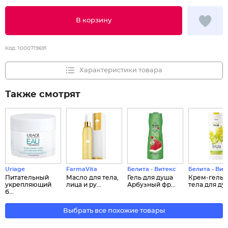
В корзину
Код:
1000719691
Характеристики товара
Также смотрят
Uriage
FarmaVita
Белита - Витекс
Белита - Вит
Питательный
Масло для тела,
Гель для душа
Крем-гель 
укрепляющий
лица и ру...
Арбузный фр...
тела для ду..
б...
Выбрать все похожие товары