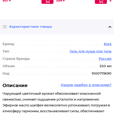
Волосы
501 ₽
359 ₽
59
Характеристики товара
Бренд:
Kora
Тип:
Гель для душа для тела
Страна бренда:
Россия
Объем:
250 мл
Код:
1000719690
Описание
Нашли ошибку в описании?
Чарующий цветочный аромат обволакивает изысканной
свежестью, снимает ощущение усталости и напряжения.
Эфирное масло шалфея великолепно успокаивает, погружая в
атмосферу гармонии, восстанавливает силы, обеспечивает