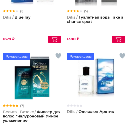
(1)
(5)
Dilis /
Blue ray
Dilis /
Туалетная вода Take a
chance sport
1679 ₽
1380 ₽
Рекомендуем
Рекомендуем
(7)
Dilis /
Одеколон Арктик
Белита - Витекс /
Филлер для
волос гиалуроновый Умное
увлажнение