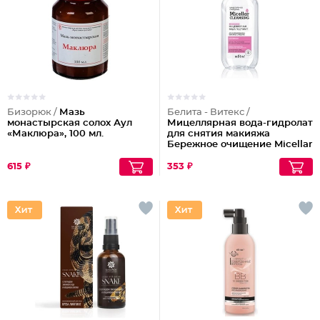
Бизорюк /
Мазь
Белита - Витекс /
монастырская солох Аул
Мицеллярная вода-гидролат
«Маклюра», 100 мл.
для снятия макияжа
Бережное очищение Micellar
Cleansing
615 ₽
353 ₽