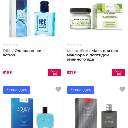
Dilis /
Одеколон Ice
McLureSun /
Мазь для век
action
маклюра с пептидом
змеиного яда
616 ₽
531 ₽
Рекомендуем
Рекомендуем