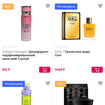
Рекомендуем
Galaxy Concept /
Дезодорант
Dilis /
Туалетная вода
парфюмированный
One
женский Crystal
512 ₽
1449 ₽
Рекомендуем