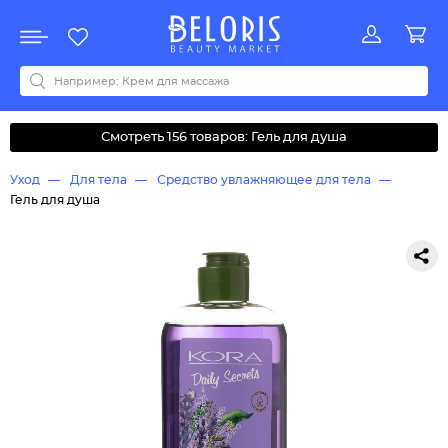
Распродажа
Акции
Новинки
Хит продаж
Все бренды
0-9
A
B
C
D
E
F
G
H
I
J
K
L
M
N
O
P
Q
R
S
T
U
V
W
Y
Z
А
Б
В
Д
З
И
М
О
К
Л
Н
П
Р
С
Т
У
Ф
Ч
Смотреть 156 товаров: Гель для душа
Уход
Для тела
Средство увлажняющее для тела
Гель для душа