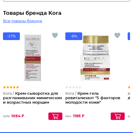
Товары бренда Kora
Все товары бренда
-17%
-9%
Kora /
Крем-сыворотка для
Kora /
Крем-гель
Ko
разглаживания мимических
ревитализант "5 факторов
Ан
и возрастных морщин
молодости кожи"
1054 ₽
1195 ₽
1270
1314
119