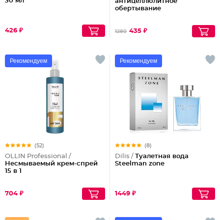
30 мл
антицеллюлитное
обертывание
426 ₽
435 ₽
1280
Рекомендуем
Рекомендуем
(52)
(8)
OLLIN Professional /
Dilis /
Туалетная вода
Несмываемый крем-спрей
Steelman zone
15 в 1
704 ₽
1449 ₽