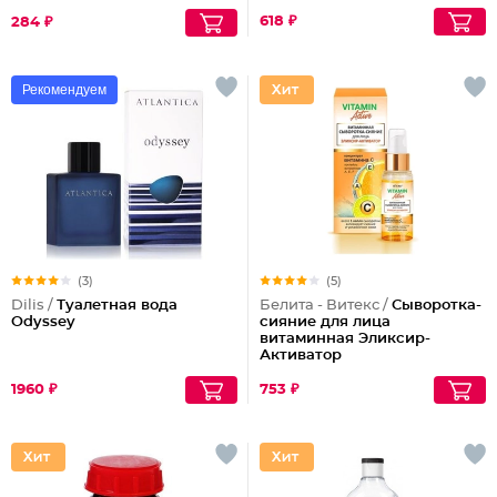
618 ₽
284 ₽
Рекомендуем
(3)
(5)
Dilis /
Туалетная вода
Белита - Витекс /
Сыворотка-
Odyssey
сияние для лица
витаминная Эликсир-
Активатор
1960 ₽
753 ₽