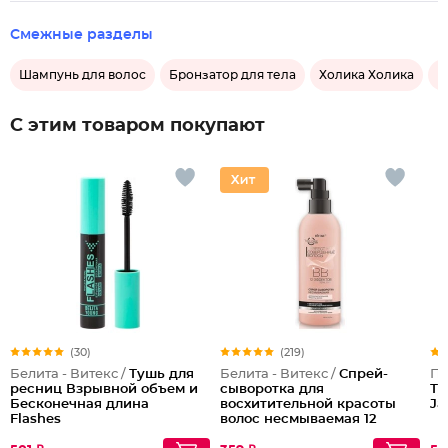
Смежные разделы
Шампунь для волос
Бронзатор для тела
Холика Холика
М
С этим товаром покупают
(30)
(219)
Белита - Витекс /
Тушь для
Белита - Витекс /
Спрей-
По
ресниц Взрывной объем и
сыворотка для
Ту
Бесконечная длина
восхитительной красоты
Ja
Flashes
волос несмываемая 12
эффектов Совершенные