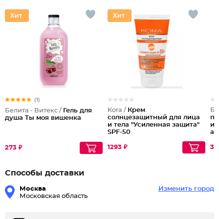
(1)
Kora /
Крем
Бе
Белита - Витекс /
Гель для
солнцезащитный для лица
па
душа Ты моя вишенка
и тела "Усиленная защита"
ир
SPF-50
ап
1293 ₽
34
273 ₽
Способы доставки
Москва
Изменить город
Московская область