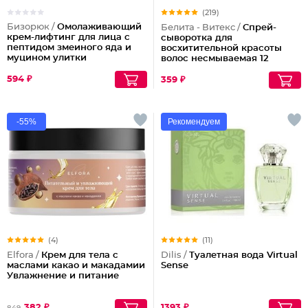
(219)
Бизорюк /
Омолаживающий
Белита - Витекс /
Спрей-
крем-лифтинг для лица с
сыворотка для
пептидом змеиного яда и
восхитительной красоты
муцином улитки
волос несмываемая 12
эффектов Совершенные
594 ₽
Волосы
359 ₽
-55%
Рекомендуем
(4)
(11)
Elfora /
Крем для тела с
Dilis /
Туалетная вода Virtual
маслами какао и макадамии
Sense
Увлажнение и питание
382 ₽
1393 ₽