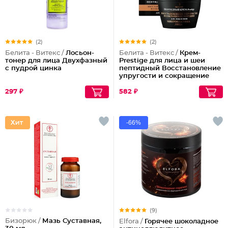
(2)
(2)
Белита - Витекс /
Лосьон-
Белита - Витекс /
Крем-
тонер для лица Двухфазный
Prestige для лица и шеи
с пудрой цинка
пептидный Восстановление
упругости и сокращение
морщин (ночной)
297 ₽
582 ₽
-66%
(9)
Бизорюк /
Мазь Суставная,
Elfora /
Горячее шоколадное