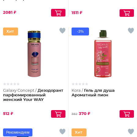
2081 ₽
1511 ₽
-3%
Galaxy Concept /
Дезодорант
Kora /
Гель для душа
парфюмированный
Ароматный пион
женский Your WAY
512 ₽
370 ₽
382
Рекомендуем