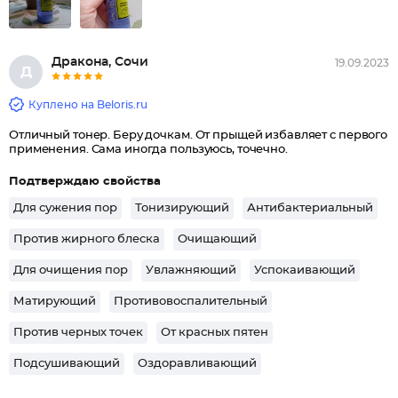
Дракона, Сочи
19.09.2023
Д
Куплено на Beloris.ru
Отличный тонер. Беру дочкам. От прыщей избавляет с первого
применения. Сама иногда пользуюсь, точечно.
Подтверждаю свойства
Для сужения пор
Тонизирующий
Антибактериальный
Против жирного блеска
Очищающий
Для очищения пор
Увлажняющий
Успокаивающий
Матирующий
Противовоспалительный
Против черных точек
От красных пятен
Подсушивающий
Оздоравливающий