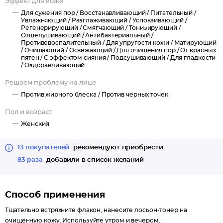
Эффект для кожи
витаминов группы В, минералов, которые повышают
эластичность кожи и стенок пор, благодаря чему
Для сужения пор /
Восстанавливающий /
Питательный /
Увлажняющий /
Разглаживающий /
Успокаивающий /
расширенные поры постепенно стягиваются и уменьшаются.
Регенерирующий /
Смягчающий /
Тонизирующий /
Отшелушивающий /
Антибактериальный /
Яичный белок помогает бороться с активной работой сальных
Противовоспалительный /
Для упругости кожи /
Матирующий
желез и заметно сужает поры, эффективно удаляет кожное
/
Очищающий /
Освежающий /
Для очищения пор /
От красных
пятен /
С эффектом сияния /
Подсушивающий /
Для гладкости
сало из глубины пор, устраняет черные точки и
/
Оздоравливающий
предотвращает их появление. Способствует удержанию влаги,
создавая в коже "запас" воды, благодаря чему кожа смягчается
Решаем проблему на лице
и разглаживается, предупреждается появление сухих
Против жирного блеска /
Против черных точек
заломов.
Пол и возраст
Женский
Epidermist (уникальный компонент природного
происхождения)
13 покупателей
рекомендуют приобрести
Сужает поры (-11% от общей площади видимых пор)*
83 раза
добавили в список желаний
Делает кожу более гладкой (-19% шероховатости)*
Делает кожу более яркой (наблюдается у 64%
добровольцев)*
Способ применения
Снижает рост бактерий, вызванных воспалениями и
покраснениями (-10%)*
Тщательно встряхните флакон, нанесите лосьон-тонер на
Снижает реактивность кожи (-37%)*
очищенную кожу. Используйте утром и вечером.