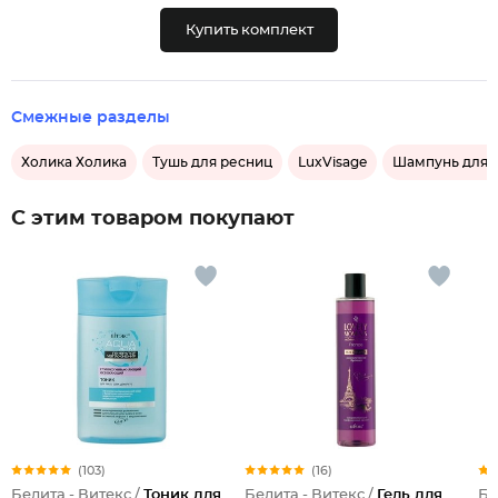
Купить комплект
Смежные разделы
Холика Холика
Тушь для ресниц
LuxVisage
Шампунь для 
С этим товаром покупают
(103)
(16)
Белита - Витекс /
Тоник для
Белита - Витекс /
Гель для
Бе