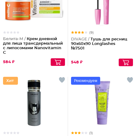
(9)
Белита-М /
Крем дневной
DIVAGE /
Тушь для ресниц
для лица трансдермальный
90x60x90 Longlashes
с липосомами Nanovitamin
№7501
С
584 ₽
548 ₽
Рекомендуем
(1)