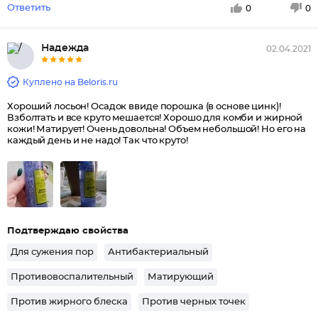
Ответить
0
0
Надежда
02.04.2021
Куплено на Beloris.ru
Хороший лосьон! Осадок ввиде порошка (в основе цинк)!
Взболтать и все круто мешается! Хорошо для комби и жирной
кожи! Матирует! Очень довольна! Объем небольшой! Но его на
каждый день и не надо! Так что круто!
Подтверждаю свойства
Для сужения пор
Антибактериальный
Противовоспалительный
Матирующий
Против жирного блеска
Против черных точек