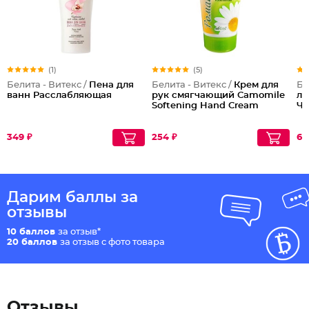
(1)
(5)
Белита - Витекс /
Пена для
Белита - Витекс /
Крем для
Бе
ванн Расслабляющая
рук смягчающий Camomile
ли
Softening Hand Cream
Че
349 ₽
254 ₽
67
Дарим баллы за
отзывы
10 баллов
за отзыв*
20 баллов
за отзыв с фото товара
Отзывы