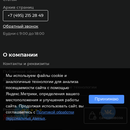
Архив страниц
+7 (495) 215 28 49
Обратный звонок
Будни с 9:00 до 18:00
О компании
Контакты и реквизиты
Публичная оферта
Мы используем файлы cookie и
Для поставщиков
аналогичные технологии для анализа
посещаемости сайта с помощью
Применяются рекомендательные технологии
Яндекс.Метрики, определения вашего
Принимаю
местоположения и улучшения работы
сайта. Продолжая использовать сайт, вы
Рейтинг
соглашаетесь с
Политикой обработки
Пункты
.
самовывоза
персональных данных