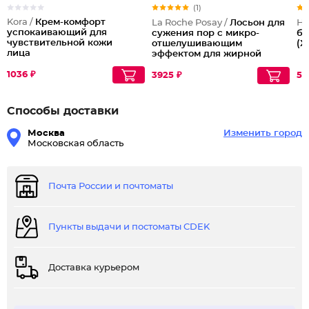
(1)
Kora /
Крем-комфорт
La Roche Posay /
Лосьон для
Но
успокаивающий для
сужения пор с микро-
бр
чувствительной кожи
отшелушивающим
(Х
лица
эффектом для жирной
проблемной кожи
1036 ₽
3925 ₽
56
Способы доставки
Москва
Изменить город
Московская область
Почта России и почтоматы
Пункты выдачи и постоматы CDEK
Доставка курьером