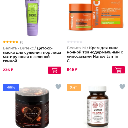
(1)
Белита-М /
Крем для лица
Белита - Витекс /
Детокс-
ночной трансдермальный с
маска для сужения пор лица
липосомами Nanovitamin
матирующая с зеленой
С
глиной
549 ₽
236 ₽
-66%