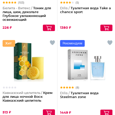
(103)
(5)
Белита - Витекс /
Тоник для
Dilis /
Туалетная вода Take a
лица, шеи, декольте
chance sport
Глубокое увлажняющий
освежающий
226 ₽
1380 ₽
Рекомендуем
(8)
Кавказский целитель /
Крем
Dilis /
Туалетная вода
для лица ночной Воск
Steelman zone
Кавказский целитель
513 ₽
1449 ₽