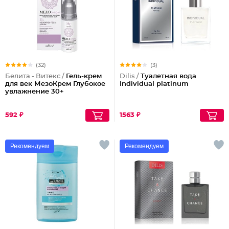
(32)
(3)
Белита - Витекс /
Гель-крем
Dilis /
Туалетная вода
для век МезоКрем Глубокое
Individual platinum
увлажнение 30+
592 ₽
1563 ₽
Рекомендуем
Рекомендуем