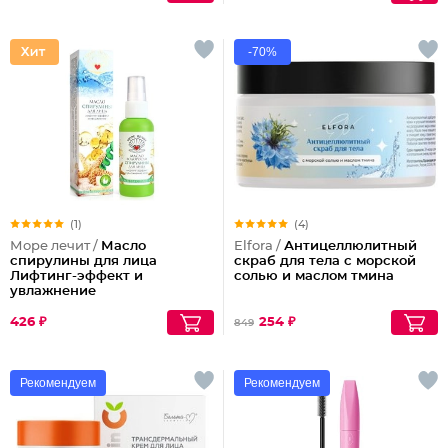
-70%
(1)
(4)
Море лечит /
Масло
Elfora /
Антицеллюлитный
спирулины для лица
скраб для тела с морской
Лифтинг-эффект и
солью и маслом тмина
увлажнение
426 ₽
254 ₽
849
Рекомендуем
Рекомендуем