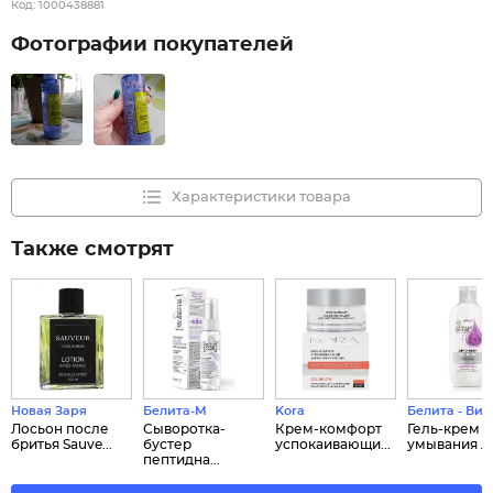
Код:
1000438881
Фотографии покупателей
Характеристики товара
Также смотрят
Новая Заря
Белита-М
Kora
Белита - Вит
Лосьон после
Сыворотка-
Крем-комфорт
Гель-крем д
бритья Sauve...
бустер
успокаивающи...
умывания ли
пептидна...