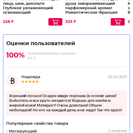
лица, шеи, декольте
душа завораживающий
Ма
Глубокое увлажняющий
парфюмерный аромат
эк
освежающий
Романтическая Франция
Ви
Lovely Moments
226 ₽
323 ₽
24
Оценки пользователей
положительных оценок
100%
из 2
Надежда
02.04.2021
Хороший лосьон! Осадок ввиде порошка (в основе цинк)!
Взболтать и все круто мешается! Хорошо для комби и
жирной кожи! Матирует! Очень довольна! Объем
небольшой! Но его на каждый день и не надо! Так что круто!
Популярные свойства товара
2 клиента
- Матирующий