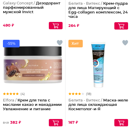
Galaxy Concept /
Дезодорант
Белита - Витекс /
Крем-пудра
парфюмированный
для лица Матирующий с
мужской Invict
Egg-collagen комплексом, 24
часа
490 ₽
264 ₽
-55%
(4)
(18)
Elfora /
Крем для тела с
Белита - Витекс /
Маска-желе
маслами какао и макадамии
для лица охлаждающая
Увлажнение и питание
Косметолог-и-Я
382 ₽
167 ₽
849