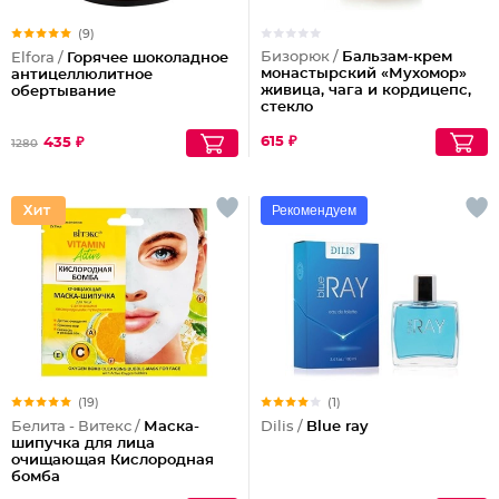
(9)
Бизорюк /
Бальзам-крем
Elfora /
Горячее шоколадное
монастырский «Мухомор»
антицеллюлитное
живица, чага и кордицепс,
обертывание
стекло
615 ₽
435 ₽
1280
Рекомендуем
(19)
(1)
Белита - Витекс /
Маска-
Dilis /
Blue ray
шипучка для лица
очищающая Кислородная
бомба