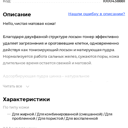
Код:
1000438881
Описание
Нашли ошибку в описании?
Hello, чистая матовая кожа!
Благодаря двухфазной структуре лосьон-тонер эффективно
удаляет загрязнения и ороговевшие клетки, одновременно
действуя как тонизирующий лосьон и матирующая пудра.
Нормализуется работа сальных желез, сужаются поры, кожа
длительное время остается свежей и матовой.
Адсорбирующая пудра цинка – натуральное
антибактериальное средство – поглощает избыток себума,
Читать все
нормализует работу сальных желез, постепенно уменьшает
сальные пробки в порах, делает чёрные точки менее
Характеристики
заметными, подсушивает воспаления, обеспечивает коже
По типу кожи
длительный эффект матирования.
Для жирной /
Для комбинированной (смешанной) /
Для
проблемной /
Для пористой /
Для воспаленной
EGG-COLLAGEN комплекс – источник коллагена, ферментов,