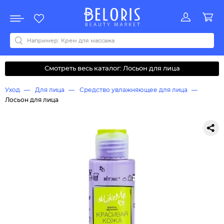
Распродажа
Акции
Новинки
Хит продаж
Все бренды
0-9
A
B
C
D
E
F
G
H
I
J
K
L
M
N
O
P
Q
R
S
T
U
V
W
Y
Z
А
Б
В
Д
З
И
М
О
К
Л
Н
П
Р
С
Т
У
Ф
Ч
Смотреть весь каталог: Лосьон для лица
Уход
Для лица
Средство увлажняющее для лица
Лосьон для лица