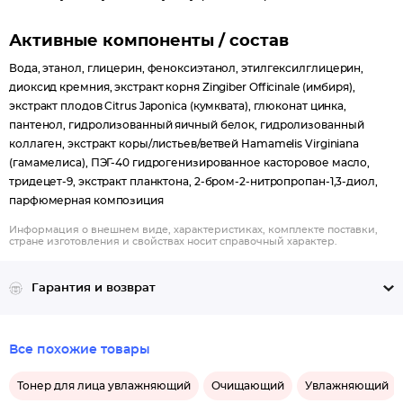
Улучшает клеточное обновление (+31%)*
Активные компоненты / состав
Золотистый кумкват – солнечный энергетик – наполняет кожу
Вода, этанол, глицерин, феноксиэтанол, этилгексилглицерин,
диоксид кремния, экстракт корня Zingiber Officinale (имбиря),
витаминами, пробуждая ее энергию и сияние.
экстракт плодов Citrus Japonica (кумквата), глюконат цинка,
пантенол, гидролизованный яичный белок, гидролизованный
Гамамелис обладает антибактериальными и
коллаген, экстракт коры/листьев/ветвей Hamamelis Virginiana
успокаивающими свойствами, укрепляет стенки сосудов и
(гамамелиса), ПЭГ-40 гидрогенизированное касторовое масло,
капилляров, способствует сужению пор.
тридецет-9, экстракт планктона, 2-бром-2-нитропропан-1,3-диол,
парфюмерная композиция
Имбирь тонизирует кожу, улучшает ее упругость и плотность,
Информация о внешнем виде, характеристиках, комплекте поставки,
стимулирует процессы восстановления.
стране изготовления и свойствах носит справочный характер.
Гарантия и возврат
D-пантенол обладает заживляющим и смягчающим
действием.
Все похожие товары
*доказано компанией Codif (France)
Тонер для лица увлажняющий
Очищающий
Увлажняющий