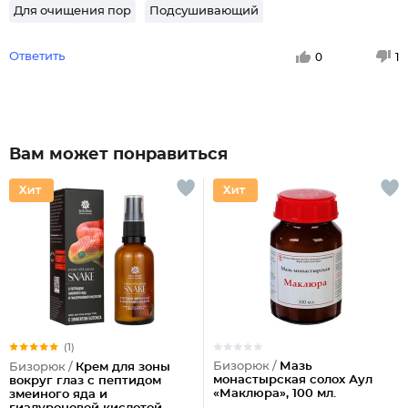
Для очищения пор
Подсушивающий
Ответить
0
1
Вам может понравиться
(1)
Бизорюк /
Мазь
Бизорюк /
Крем для зоны
монастырская солох Аул
вокруг глаз с пептидом
«Маклюра», 100 мл.
змеиного яда и