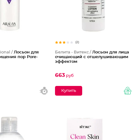
(2)
ional /
Лосьон для
Белита - Витекс /
Лосьон для лица
ищения пор Pore-
очищающий с отшелушивающим
эффектом
663
руб