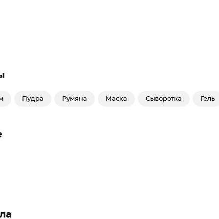
ы
м
Пудра
Румяна
Маска
Сыворотка
Гель
е
ла