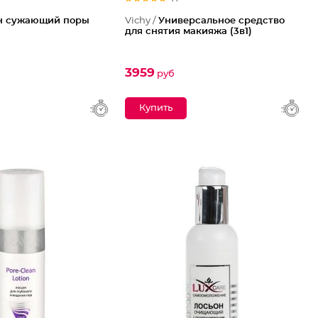
н сужающий поры
Vichy /
Универсальное средство
для снятия макияжа (3в1)
3959
руб