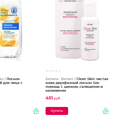
кс /
Лосьон
Белита - Витекс /
Clean Skin чистая
й для лица с
кожа двухфазный лосьон Sos-
помощь с цинком, салицилом и
каламином
451
руб