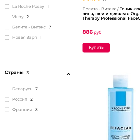
La Roche Posay
1
Белита - Витекс /
Тоник-ло
лица, шеи и декольте Org
Vichy
2
Therapy Professional Face
Белита - Витэкс
7
886
руб
Новая Заря
1
Страны
3
Беларусь
7
Россия
2
Франция
3