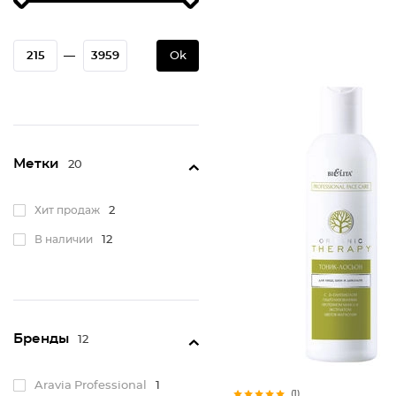
—
Ok
Метки
20
Хит продаж
2
В наличии
12
Бренды
12
Aravia Professional
1
(1)