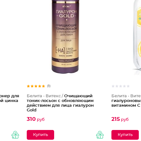
(1)
онер для
Белита - Витекс /
Очищающий
Белита - Вите
ой цинка
тоник-лосьон с обновляющим
гиалуроновы
действием для лица гиалурон
витамином С
Gold
310
215
руб
руб