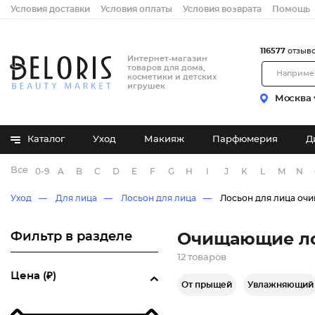
Условия доставки
Условия оплаты
Условия возврата
Помощь
116577
отзыв
Интернет-магазин
товаров для дома,
косметики и детских
игрушек
Москва
Каталог
Уход
Макияж
Парфюмерия
Д
Все бренды
0-9
A
B
C
D
E
F
G
H
I
J
K
L
M
N
Уход
Для лица
Лосьон для лица
Лосьон для лица о
Фильтр в разделе
Очищающие ло
12 товаров
Цена (₽)
От прыщей
Увлажняющий