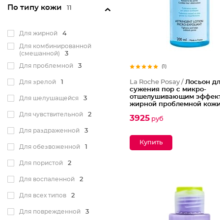
По типу кожи
11
Для жирной
4
Для комбинированной
(смешанной)
3
Для проблемной
3
(1)
Для зрелой
1
La Roche Posay /
Лосьон д
сужения пор с микро-
отшелушивающим эффект
Для шелушащейся
3
жирной проблемной кож
Для чувствительной
2
3925
руб
Для раздраженной
3
Для обезвоженной
1
Для пористой
2
Для воспаленной
2
Для всех типов
2
Для поврежденной
3