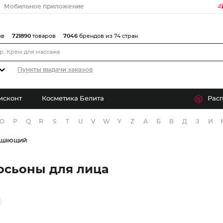
Мобильное приложение
ов
721890
товаров
7046
брендов из 74 стран
Пункты выдачи заказов
исконт
Косметика Белита
Рас
O
P
Q
R
S
T
U
V
W
Y
Z
А
Б
В
Д
З
И
чищающий
сьоны для лица