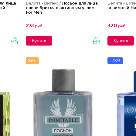
ля лица
Белита - Витекс /
Лосьон для лица
Белита - Вите
вый
после бритья с активным углем
энзимный На
For Men
231
320
руб
руб
-24%