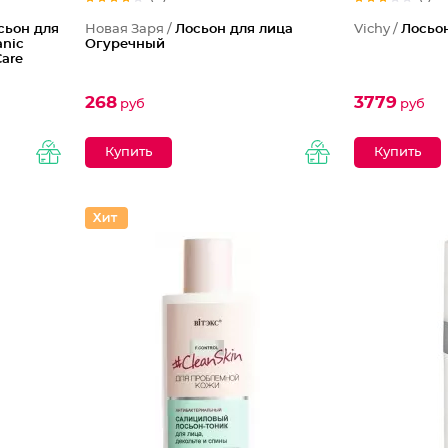
сьон для
Новая Заря /
Лосьон для лица
Vichy /
Лосьо
anic
Огуречный
Care
268
3779
руб
руб