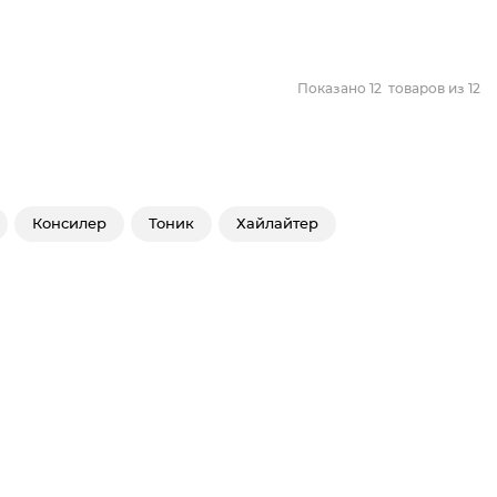
Показано
12
товаров из
12
Консилер
Тоник
Хайлайтер