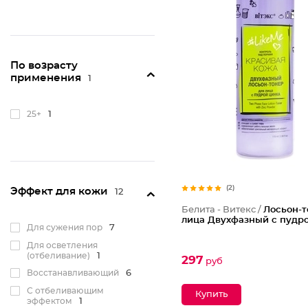
По возрасту
применения
1
25+
1
(2)
Эффект для кожи
12
Белита - Витекс /
Лосьон-т
лица Двухфазный с пудр
Для сужения пор
7
Для осветления
(отбеливание)
1
297
руб
Восстанавливающий
6
С отбеливающим
эффектом
1