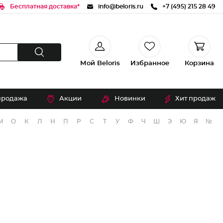
Бесплатная доставка*
info@beloris.ru
+7 (495) 215 28 49
Мой Beloris
Избранное
Корзина
продажа
Акции
Новинки
Хит продаж
М
О
К
Л
Н
П
Р
С
Т
У
Ф
Ч
Ш
Э
Ю
Я
№