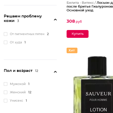
Белита - Витекс /
Лосьон д
после бритья Гиалуроно
Основной уход
Решаем проблему
кожи
308
3
руб
От пигментных пятен
2
От зуда
1
Пол и возраст
12
Мужской
1
Женский
12
Унисекс
1