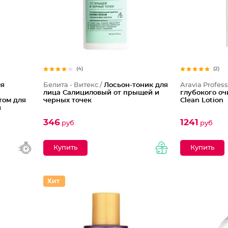
(4)
(2)
ля
Белита - Витекс /
Лосьон-тоник для
Aravia Profess
лица Салициловый от прыщей и
глубокого оч
ом для
черных точек
Clean Lotion
и
346
1241
руб
руб