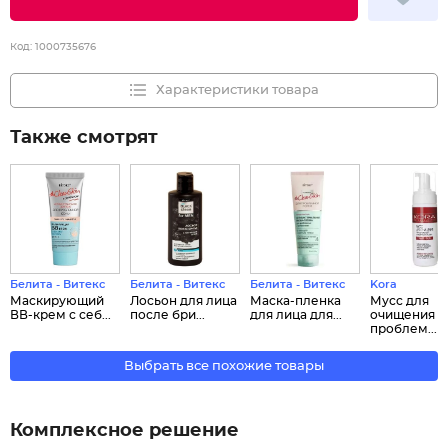
Код:
1000735676
Характеристики товара
Также смотрят
Белита - Витекс
Белита - Витекс
Белита - Витекс
Kora
Маскирующий
Лосьон для лица
Маска-пленка
Мусс для
ВВ-крем с себ...
после бри...
для лица для...
очищения
проблем...
Выбрать все похожие товары
Комплексное решение