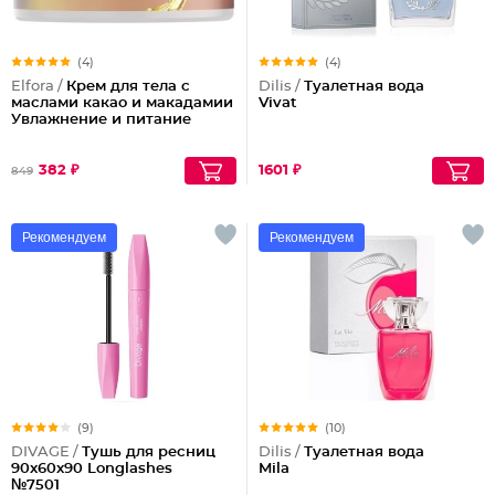
(4)
(4)
Elfora /
Крем для тела с
Dilis /
Туалетная вода
маслами какао и макадамии
Vivat
Увлажнение и питание
382 ₽
1601 ₽
849
Рекомендуем
Рекомендуем
(9)
(10)
DIVAGE /
Тушь для ресниц
Dilis /
Туалетная вода
90x60x90 Longlashes
Mila
№7501