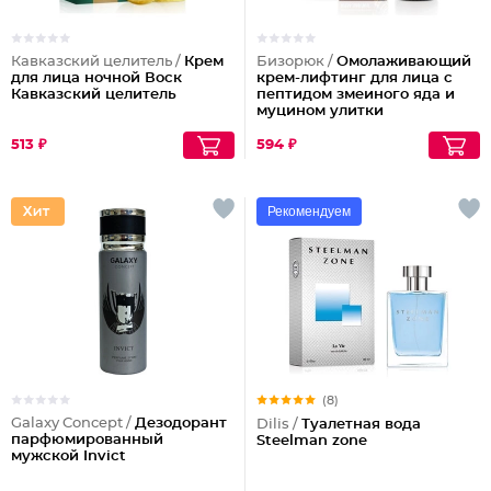
Кавказский целитель /
Крем
Бизорюк /
Омолаживающий
для лица ночной Воск
крем-лифтинг для лица с
Кавказский целитель
пептидом змеиного яда и
муцином улитки
513 ₽
594 ₽
Рекомендуем
(8)
Galaxy Concept /
Дезодорант
Dilis /
Туалетная вода
парфюмированный
Steelman zone
мужской Invict