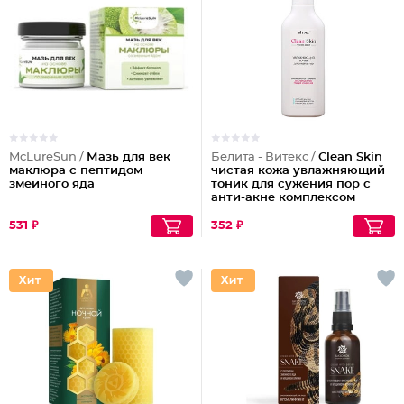
McLureSun /
Мазь для век
Белита - Витекс /
Clean Skin
маклюра с пептидом
чистая кожа увлажняющий
змеиного яда
тоник для сужения пор с
анти-акне комплексом
531 ₽
352 ₽