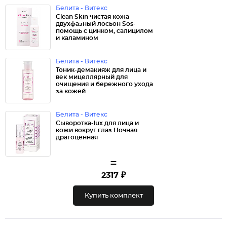
Белита - Витекс
Clean Skin чистая кожа
двухфазный лосьон Sos-
помощь с цинком, салицилом
и каламином
Белита - Витекс
Тоник-демакияж для лица и
век мицеллярный для
очищения и бережного ухода
за кожей
Белита - Витекс
Сыворотка-lux для лица и
кожи вокруг глаз Ночная
драгоценная
=
2317 ₽
Купить комплект