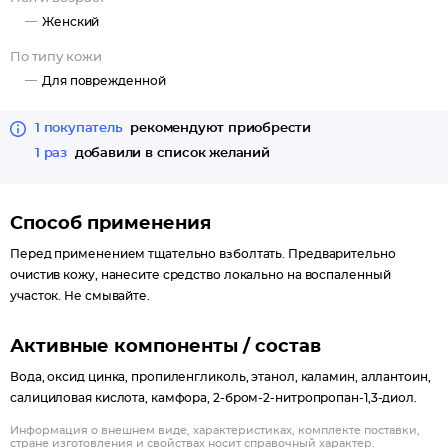
Женский
По типу кожи
Для поврежденной
1 покупатель
рекомендуют приобрести
1 раз
добавили в список желаний
Способ применения
Перед применением тщательно взболтать. Предварительно
очистив кожу, нанесите средство локально на воспаленный
участок. Не смывайте.
Активные компоненты / состав
Вода, оксид цинка, пропиленгликоль, этанол, каламин, аллантоин,
салициловая кислота, камфора, 2-бром-2-нитропропан-1,3-диол.
Информация о внешнем виде, характеристиках, комплекте поставки,
стране изготовления и свойствах носит справочный характер.