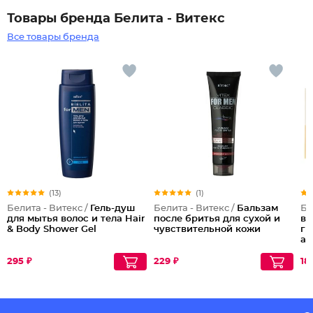
Товары бренда Белита - Витекс
Все товары бренда
(13)
(1)
Белита - Витекс /
Гель-душ
Белита - Витекс /
Бальзам
Бе
для мытья волос и тела Hair
после бритья для сухой и
вл
& Body Shower Gel
чувствительной кожи
ги
ал
295 ₽
229 ₽
18