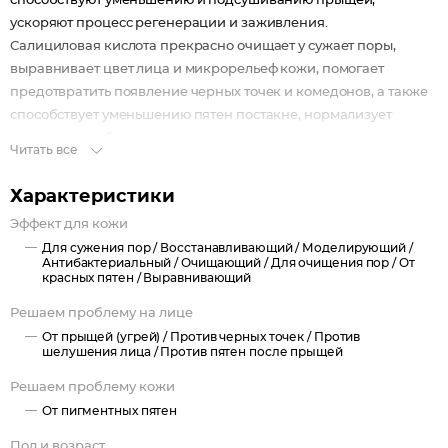
способствуют уменьшению и подсушиванию прыщей,
ускоряют процесс регенерации и заживления.
Салициловая кислота прекрасно очищает у сужает поры,
выравнивает цвет лица и микрорельеф кожи, помогает
предотвратить появление черных точек и комедонов, а также
способствует уменьшению пятен постакне, нормализует
выделение себума.
Читать все
Аллантоин быстро успокаивает, смягчает и восстанавливает
кожу.
Характеристики
После нанесения лосьона активные компоненты оказывают
Эффект для кожи
выраженный успокаивающий эффект, способствуют
Для сужения пор /
Восстанавливающий /
Моделирующий /
скорейшему избавлению от угревой сыпи, прыщей и
Антибактериальный /
Очищающий /
Для очищения пор /
От
комедонов, заметно уменьшают покраснения.
красных пятен /
Выравнивающий
Решаем проблему на лице
От прыщей (угрей) /
Против черных точек /
Против
шелушения лица /
Против пятен после прыщей
Решаем проблему кожи
От пигментных пятен
Пол и возраст