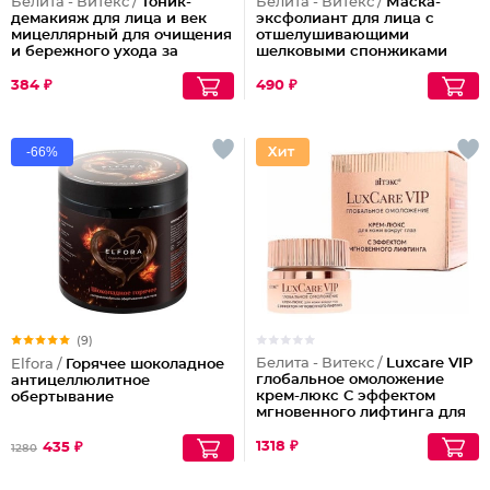
Белита - Витекс /
Тоник-
Белита - Витекс /
Маска-
демакияж для лица и век
эксфолиант для лица с
мицеллярный для очищения
отшелушивающими
и бережного ухода за
шелковыми спонжиками
кожей
384 ₽
490 ₽
-66%
(9)
Белита - Витекс /
Luxcare VIP
Elfora /
Горячее шоколадное
глобальное омоложение
антицеллюлитное
крем-люкс С эффектом
обертывание
мгновенного лифтинга для
кожи вокруг глаз
1318 ₽
435 ₽
1280