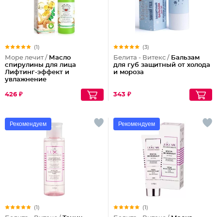
(1)
(3)
Море лечит /
Масло
Белита - Витекс /
Бальзам
спирулины для лица
для губ защитный от холода
Лифтинг-эффект и
и мороза
увлажнение
426 ₽
343 ₽
Рекомендуем
Рекомендуем
(1)
(1)