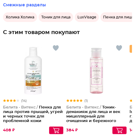
Смежные разделы
Холика Холика
Тоник для лица
LuxVisage
Пенка для лица
С этим товаром покупают
(14)
(1)
Белита - Витекс /
Пенка для
Белита - Витекс /
Тоник-
Бе
лица против прыщей, угрей
демакияж для лица и век
lu
и черных точек для
мицеллярный для
гл
проблемной кожи
очищения и бережного
др
Антибактериальная
ухода за кожей
408 ₽
384 ₽
14