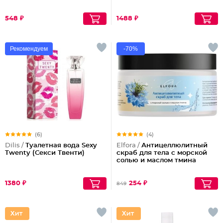
548 ₽
1488 ₽
Рекомендуем
-70%
(6)
(4)
Dilis /
Туалетная вода Sexy
Elfora /
Антицеллюлитный
Twenty (Секси Твенти)
скраб для тела с морской
солью и маслом тмина
1380 ₽
254 ₽
849