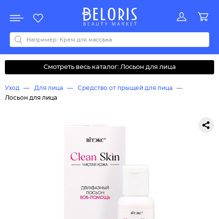
Распродажа
Акции
Новинки
Хит продаж
Все бренды
0-9
A
B
C
D
E
F
G
H
I
J
K
L
M
N
O
P
Q
R
S
T
U
V
W
Y
Z
А
Б
В
Д
З
И
М
О
К
Л
Н
П
Р
С
Т
У
Ф
Ч
Смотреть весь каталог: Лосьон для лица
Уход
Для лица
Средство от прыщей для лица
Лосьон для лица