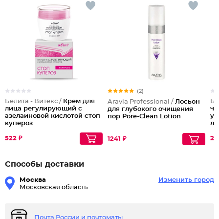
(2)
Белита - Витекс /
Крем для
Бе
Aravia Professional /
Лосьон
лица регулирующий с
чи
для глубокого очищения
азелаиновой кислотой стоп
ус
пор Pore-Clean Lotion
купероз
ли
ко
ка
522 ₽
27
1241 ₽
Способы доставки
Москва
Изменить город
Московская область
Почта России и почтоматы