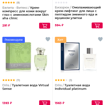
(8)
Бизорюк /
Омолаживающий
Белита - Витекс /
Крем-
крем-лифтинг для лица с
компресс для кожи вокруг
пептидом змеиного яда и
глаз с аминокислотами Skin
муцином улитки
aha clinic
594 ₽
291 ₽
Рекомендуем
(11)
(3)
Dilis /
Туалетная вода Virtual
Dilis /
Туалетная вода
Sense
Individual platinum
1393 ₽
1563 ₽