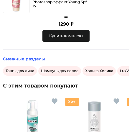
Photoshop эффект Young Spf
15
=
1290 ₽
Купить комплект
Смежные разделы
Тоник для лица
Шампунь для волос
Холика Холика
LuxVi
С этим товаром покупают