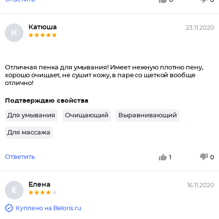
Катюша
23.11.2020
К
Отличная пенка для умывания! Имеет нежную плотню пену,
хорошо очищает, не сушит кожу, в паре со щеткой вообще
отлично!
Подтверждаю свойства
Для умывания
Очищающий
Выравнивающий
Для массажа
Ответить
1
0
Елена
16.11.2020
Е
Куплено на Beloris.ru