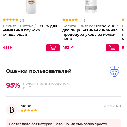
(7)
(82)
Белита - Витекс /
Пенка для
Белита - Витекс /
МезоТоник
Бе
умывания глубоко
для лица Безинъекционная
ма
очищающая
процедура ухода за кожей
не
лица
мо
пр
ст
451 ₽
452 ₽
54
Оценки пользователей
положительных оценок
95%
из 21
Мари
26.01.2020
Состав далек от натурального, но эта умывалка просто