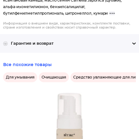
ксантановая камедь, масло семян Camellia Japonica (цубаки),
альфа-изометилионон, бензилсалицилат,
бутилфенилметилпропиональ, цитронеллол, кумари
Информация о внешнем виде, характеристиках, комплекте поставки,
стране изготовления и свойствах носит справочный характер.
Гарантия и возврат
Все похожие товары
Для умывания
Очищающая
Средство увлажняющее для лиц