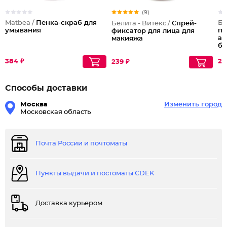
(9)
Matbea /
Пенка-скраб для
Бе
Белита - Витекс /
Спрей-
умывания
пе
фиксатор для лица для
ав
макияжа
бе
384 ₽
25
239 ₽
Способы доставки
Москва
Изменить город
Московская область
Почта России и почтоматы
Пункты выдачи и постоматы CDEK
Доставка курьером