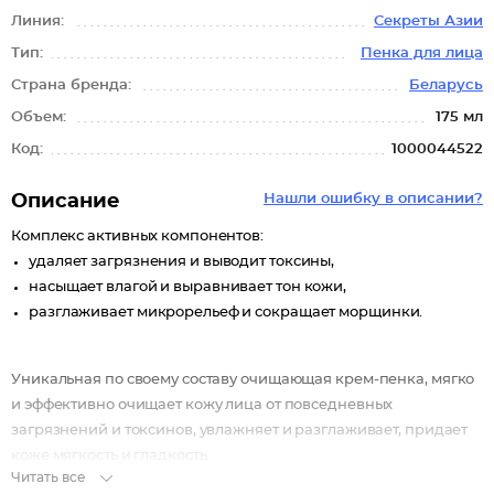
Линия:
Секреты Азии
Тип:
Пенка для лица
Страна бренда:
Беларусь
Объем:
175 мл
Код:
1000044522
Описание
Нашли ошибку в описании?
Комплекс активных компонентов:
удаляет загрязнения и выводит токсины,
насыщает влагой и выравнивает тон кожи,
разглаживает микрорельеф и сокращает морщинки.
Уникальная по своему составу очищающая крем-пенка, мягко
и эффективно очищает кожу лица от повседневных
загрязнений и токсинов, увлажняет и разглаживает, придает
коже мягкость и гладкость.
Читать все
Очищающая крем-пенка выпускается в двух вариантах: с