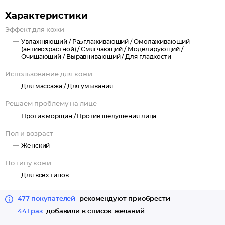
дозатором пенообразователям и с силиконовой массажной
Характеристики
щеточкой.
В целях экономии предлагается дозаливка объемом 500 мл.,
Эффект для кожи
которую Вы сможете перелить в уже имеющийся флакон с
Увлажняющий /
Разглаживающий /
Омолаживающий
(антивозрастной) /
Смягчающий /
Моделирующий /
пенообразователем от использованной крем-пенки.
Очищающий /
Выравнивающий /
Для гладкости
Использование для кожи
Подходит для всех типов кожи.
Для массажа /
Для умывания
Решаем проблему на лице
Против морщин /
Против шелушения лица
Пол и возраст
Женский
По типу кожи
Для всех типов
477 покупателей
рекомендуют приобрести
441 раз
добавили в список желаний