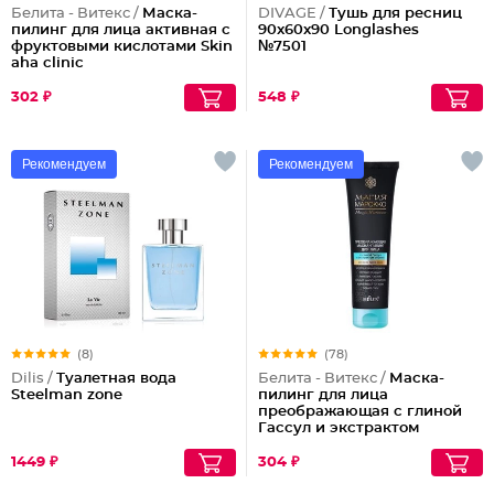
Белита - Витекс /
Маска-
DIVAGE /
Тушь для ресниц
пилинг для лица активная с
90x60x90 Longlashes
фруктовыми кислотами Skin
№7501
aha clinic
302 ₽
548 ₽
Рекомендуем
Рекомендуем
(8)
(78)
Dilis /
Туалетная вода
Белита - Витекс /
Маска-
Steelman zone
пилинг для лица
преображающая с глиной
Гассул и экстрактом
моринги Магия Марокко
1449 ₽
304 ₽