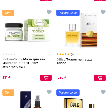
Рекомендуем
(4)
McLureSun /
Мазь для век
Dilis /
Туалетная вода
маклюра с пептидом
Taboo
змеиного яда
531 ₽
1759 ₽
Рекомендуем