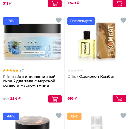
1740 ₽
311 ₽
-70%
Рекомендуем
(4)
Dilis /
Одеколон Комбат
Elfora /
Антицеллюлитный
скраб для тела с морской
солью и маслом тмина
616 ₽
254 ₽
849
-66%