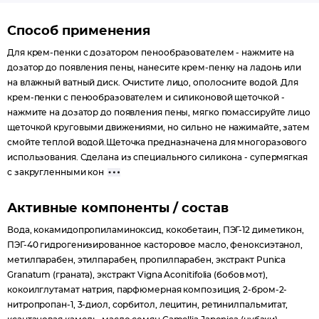
Способ применения
Для крем-пенки с дозатором пенообразователем - нажмите на
дозатор до появления пены, нанесите крем-пенку на ладонь или
на влажный ватный диск. Очистите лицо, ополосните водой. Для
крем-пенки с пенообразователем и силиконовой щеточкой -
нажмите на дозатор до появления пены, мягко помассируйте лицо
щеточкой круговыми движениями, но сильно не нажимайте, затем
смойте теплой водой.Щеточка предназначена для многоразового
использования. Сделана из специального силикона - супермягкая
с закругленными кон
Активные компоненты / состав
Вода, кокамидопропиламиноксид, кокобетаин, ПЭГ-12 диметикон,
ПЭГ-40 гидрогенизированное касторовое масло, феноксиэтанол,
метилпарабен, этилпарабен, пропилпарабен, экстракт Punica
Granatum (граната), экстракт Vigna Aconitifolia (бобов мот),
кокоилглутамат натрия, парфюмерная композиция, 2-бром-2-
нитропропан-1, 3-диол, сорбитол, лецитин, ретинилпальмитат,