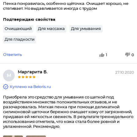
Пенка понравилась, особенно щёточка. Очищает хорошо, не
стягивает. Но выдавливается иногда с трудом
Подтверждаю свойства
Очищающий
Для массажа
Для умывания
Для гладкости
Ответить
1
0
Маргарита Б.
27.10.2020
М
Куплено на Beloris.ru
Приобрела это средство для умывания со щеткой под
воздействием множества положительных отзывов, и не
разочаровалась. Мягкая пенка при помощи деликатной
силиконовой щеточки бережно очищает кожу от загрязнений,
придавая ей мягкость и свежесть. В результате трехнедельного
использования отметила, что кожа стала более ровной и
увлажненной. Рекомендую.