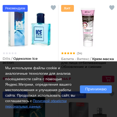
Рекомендуем
(34)
Dilis /
Одеколон Ice
Белита - Витекс /
Крем-маска
action
для лица отбеливающая
Обновление и сияние
Мы используем файлы cookie и
аналогичные технологии для анализа
посещаемости сайта с помощью
616 ₽
244 ₽
Яндекс.Метрики, определения вашего
Принимаю
местоположения и улучшения работы
Рекомендуем
Рекомендуем
сайта. Продолжая использовать сайт, вы
соглашаетесь с
Политикой обработки
.
персональных данных