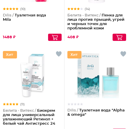
(10)
(14)
Dilis /
Туалетная вода
Белита - Витекс /
Пенка для
Mila
лица против прыщей, угрей
и черных точек для
проблемной кожи
Антибактериальная
1488 ₽
408 ₽
(11)
Dilis /
Туалетная вода "Alpha
Белита - Витекс /
Биокрем
& omega"
для лица универсальный
увлажняющий Ретинол +
белый чай Антистресс 24
часа Pharmacos