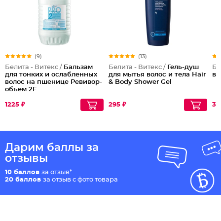
(9)
(13)
Белита - Витекс /
Бальзам
Белита - Витекс /
Гель-душ
Бе
для тонких и ослабленных
для мытья волос и тела Hair
ва
волос на пшенице Ревивор-
& Body Shower Gel
объем 2F
1225 ₽
295 ₽
34
Дарим баллы за
отзывы
10 баллов
за отзыв*
20 баллов
за отзыв с фото товара