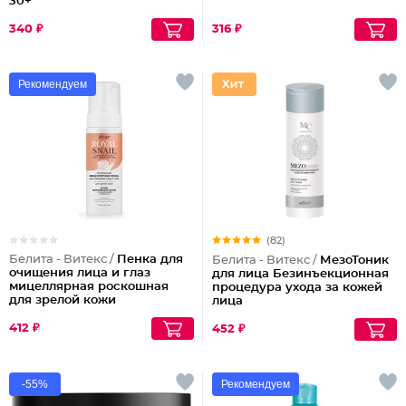
30+
340 ₽
316 ₽
Рекомендуем
(82)
Белита - Витекс /
Пенка для
Белита - Витекс /
МезоТоник
очищения лица и глаз
для лица Безинъекционная
мицеллярная роскошная
процедура ухода за кожей
для зрелой кожи
лица
412 ₽
452 ₽
-55%
Рекомендуем