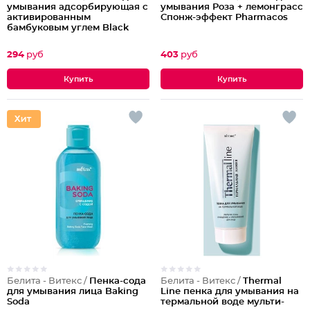
умывания адсорбирующая с
умывания Роза + лемонграсс
активированным
Спонж-эффект Pharmacos
бамбуковым углем Black
Clean
294
руб
403
руб
Белита - Витекс /
Пенка-сода
Белита - Витекс /
Thermal
для умывания лица Baking
Line пенка для умывания на
Soda
термальной воде мульти-