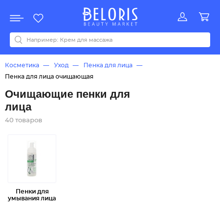
Распродажа
Акции
Новинки
Хит продаж
Все бренды
0-9
A
B
C
D
E
F
G
H
I
J
K
L
M
N
O
P
Q
R
S
T
U
V
W
Y
Z
А
Б
В
Д
З
И
М
О
К
Л
Н
П
Р
С
Т
У
Ф
Ч
Косметика
Уход
Пенка для лица
Пенка для лица очищающая
Очищающие пенки для
лица
40 товаров
Пенки для
умывания лица