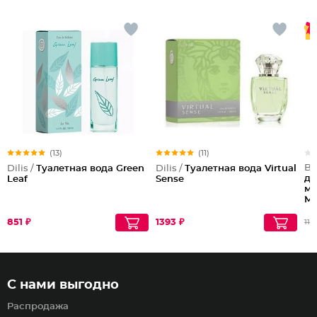
(13)
(11)
Be
Dilis /
Туалетная вода Green
Dilis /
Туалетная вода Virtual
дл
Leaf
Sense
му
Mu
851 ₽
1393 ₽
112
С нами выгодно
Распродажа