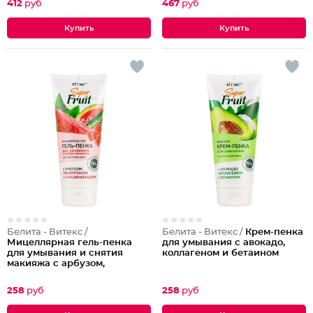
412
руб
467
руб
Белита - Витекс /
Белита - Витекс /
Крем-пенка
Мицеллярная гель-пенка
для умывания с авокадо,
для умывания и снятия
коллагеном и бетаином
макияжа с арбузом,
гиалуроном и
ниацинамидом
258
руб
258
руб