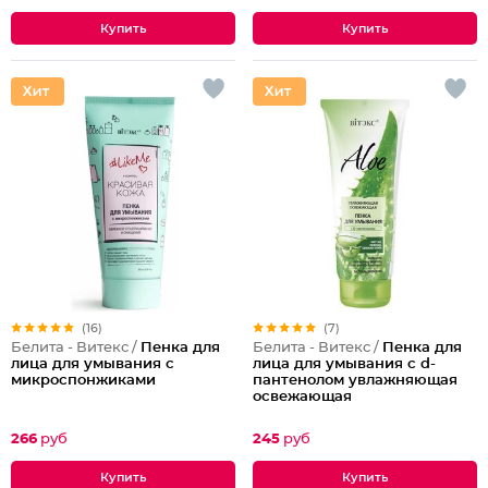
(16)
(7)
Белита - Витекс /
Пенка для
Белита - Витекс /
Пенка для
лица для умывания с
лица для умывания с d-
микроспонжиками
пантенолом увлажняющая
освежающая
266
руб
245
руб