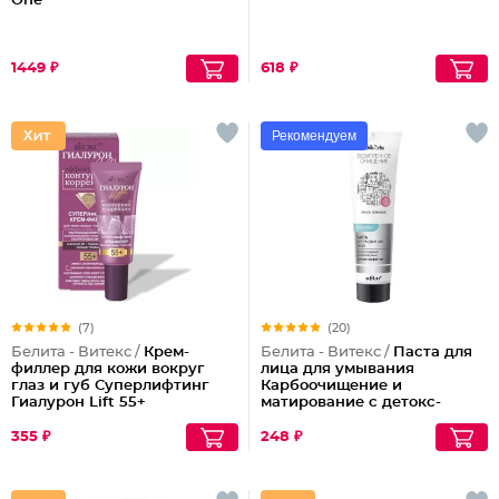
One
1449 ₽
618 ₽
Рекомендуем
(7)
(20)
Белита - Витекс /
Крем-
Белита - Витекс /
Паста для
филлер для кожи вокруг
лица для умывания
глаз и губ Суперлифтинг
Карбоочищение и
Гиалурон Lift 55+
матирование с детокс-
эффектом
355 ₽
248 ₽