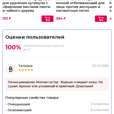
для удаления кутикулы с
ночной отбеливающий для
Ме
эфирными маслами пихты
лица против веснушек и
ин
и чайного дерева
пигментных пятен
40
133 ₽
384 ₽
48
Оценки пользователей
положительных оценок
100%
из 7
Татьяна
30.07.2020
Пенка шикарная. Мягкая густая . Хорошо очищает кожу. Не
сушит. Аромат еле уловимый и приятный. Довольна!!
Популярные свойства товара
7 клиентов
- Очищающий
6 клиентов
- Освежающий