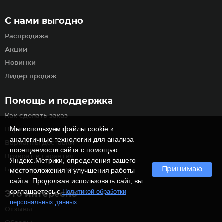
С нами выгодно
Распродажа
Акции
Новинки
Лидер продаж
Помощь и поддержка
Как сделать заказ
Мы используем файлы cookie и
Варианты оплаты
аналогичные технологии для анализа
Варианты доставки
посещаемости сайта с помощью
Возврат и гарантия
Яндекс.Метрики, определения вашего
Принимаю
Бонусная программа
местоположения и улучшения работы
сайта. Продолжая использовать сайт, вы
соглашаетесь с
Политикой обработки
Это интересно
.
персональных данных
Отзывы