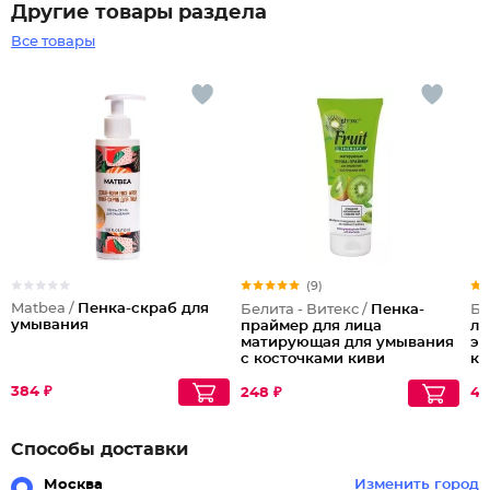
Другие товары раздела
Все товары
(9)
Matbea /
Пенка-скраб для
Белита - Витекс /
Пенка-
Бе
умывания
праймер для лица
ли
матирующая для умывания
эк
с косточками киви
ко
Ма
384 ₽
248 ₽
42
Способы доставки
Москва
Изменить город