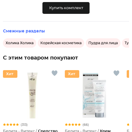
Купить комплект
Смежные разделы
Холика Холика
Корейская косметика
Пудра для лица
Туш
С этим товаром покупают
(313)
(66)
Белита - Витекс /
Средство
Белита - Витекс /
Крем
Бе