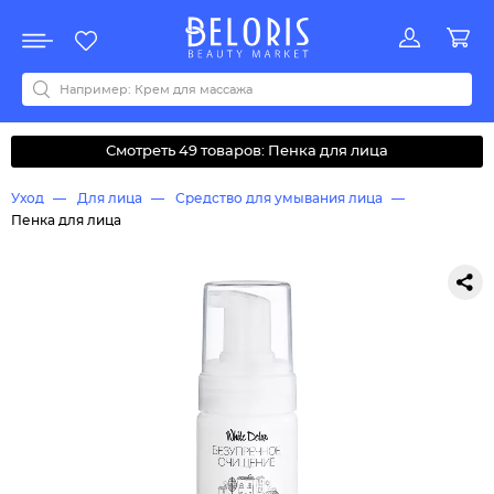
Распродажа
Акции
Новинки
Хит продаж
Все бренды
0-9
A
B
C
D
E
F
G
H
I
J
K
L
M
N
O
P
Q
R
S
T
U
V
W
Y
Z
А
Б
В
Д
З
И
М
О
К
Л
Н
П
Р
С
Т
У
Ф
Ч
Смотреть 49 товаров: Пенка для лица
Уход
Для лица
Средство для умывания лица
Пенка для лица