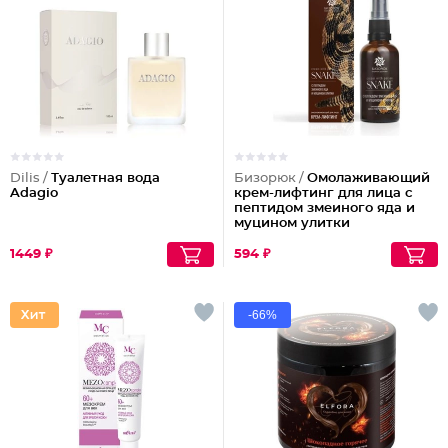
Dilis /
Туалетная вода
Бизорюк /
Омолаживающий
Adagio
крем-лифтинг для лица с
пептидом змеиного яда и
муцином улитки
1449 ₽
594 ₽
-66%