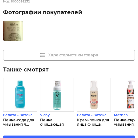
Код:
1000056232
Фотографии покупателей
Характеристики товара
Также смотрят
Белита - Витекс
Vichy
Белита - Витекс
Matbea
Пенка-сода для
Пенка
Крем-пенка для
Пенка-скра
умывания л...
очищающая
лица Очища...
умывания...