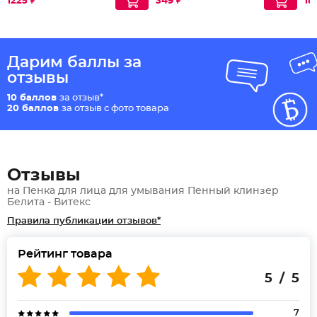
1225 ₽
349 ₽
18
Дарим баллы за
отзывы
10 баллов
за отзыв*
20 баллов
за отзыв с фото товара
Отзывы
на Пенка для лица для умывания Пенный клинзер
Белита - Витекс
Правила публикации отзывов*
Рейтинг товара
5 / 5
7