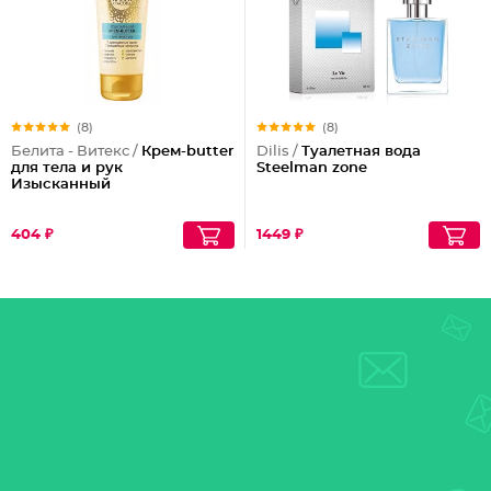
(8)
(8)
Белита - Витекс /
Крем-butter
Dilis /
Туалетная вода
для тела и рук
Steelman zone
Изысканный
404 ₽
1449 ₽