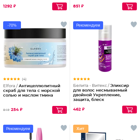
1292 ₽
851 ₽
-70%
Рекомендуем
(4)
Белита - Витекс /
Эликсир
Elfora /
Антицеллюлитный
для волос несмываемый
скраб для тела с морской
двойной Укрепление,
солью и маслом тмина
защита, блеск
462 ₽
254 ₽
849
Рекомендуем