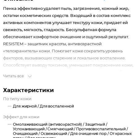
Пенка эффективно удаляет пыль, загрязнения, кожный жир,
остатки косметических средств. Входящий в состав комплекс
активных компонентов улучшает текстуру кожи, придает ей
свежесть, мягкость, гладкость. Бессульфатная формула
обеспечивает комфортное очищение и ощутимый результат.
RESISTEM – защитник красоты, антивозрастной
«телохранитель» кожи. Помогает коже сократить уровень
факторов, вызывающих старение и локальное воспаление.
Способствует выводу токсинов, уменьшает покраснение кожи,
сглаживает несовершенства, возвращая коже здоровый и
Читать все
красивый вид.
Puricare снижает негативное влияние городских стрессов,
Характеристики
обеспечивает эффективную защиту от пыли и загрязнений
По типу кожи
окружающей среды.
Для жирной /
Для воспаленной
Эффект для кожи
Омолаживающий (антивозрастной) /
Защитный /
Успокаивающий /
Смягчающий /
Противовоспалительный /
Очищающий /
Освежающий /
Для очищения пор /
От красных