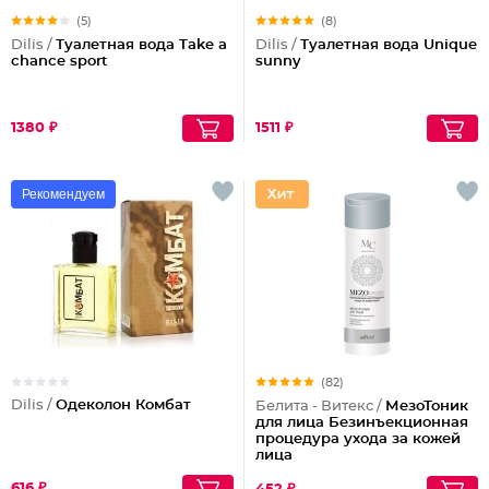
(5)
(8)
Dilis /
Туалетная вода Take a
Dilis /
Туалетная вода Unique
chance sport
sunny
1380 ₽
1511 ₽
Рекомендуем
(82)
Dilis /
Одеколон Комбат
Белита - Витекс /
МезоТоник
для лица Безинъекционная
процедура ухода за кожей
лица
616 ₽