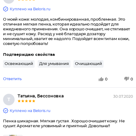
Куплено на Beloris.ru
О моей коже: молодая, комбинированная, проблемная. Это
отличная мягкая пенка, которая идеально подойдет для
ежедневного применения. Она хорошо очищает, не стягивает
и не сушит кожу. Расход у неё благодаря дозатору
минимальный, хватит ее надолго. Подойдет всем типам кожи,
советую попробовать!
Подтверждаю свойства
Освежающий
Для умывания
Очищающий
Ответить
0
0
Татьяна, Бессоновка
30.07.2020
Т
Куплено на Beloris.ru
Пенка шикарная. Мягкая густая . Хорошо очищает кожу. Не
сушит. Аромат еле уловимый и приятный. Довольна!!