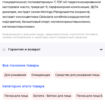
глицерилкокоат, поликватерниум-7, ПЭГ-40 гидрогенизированное
касторовое масло, тридецет-9, парфюмерная композиция, ЭДТА
динатрия, экстракт семян Moringa Pterigosperma (моринги),
экстракт околоцветника Globularia cordifolia (сердцелистой
маргаритки), бензиловый спирт, метилхлоризотиазолинон,
метилизотиазолинон.
Информация о внешнем виде, характеристиках, комплекте поставки,
стране изготовления и свойствах носит справочный характер.
Гарантия и возврат
Все похожие товары
Для умывания
Очищающая
Средство для умывания лица
Категории этого товара
Пенка для лица
Белита - Витэкс для лица
Пенка для лица Бе