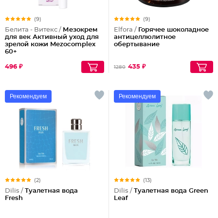
(9)
(9)
Белита - Витекс /
Мезокрем
Elfora /
Горячее шоколадное
для век Активный уход для
антицеллюлитное
зрелой кожи Mezocomplex
обертывание
60+
496 ₽
435 ₽
1280
Рекомендуем
Рекомендуем
(2)
(13)
Dilis /
Туалетная вода
Dilis /
Туалетная вода Green
Fresh
Leaf