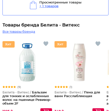
Просмотренные товары
+ 1 товаров
Товары бренда Белита - Витекс
Все товары бренда
(9)
(1)
Белита - Витекс /
Бальзам
Белита - Витекс /
Пена для
Бе
для тонких и ослабленных
ванн Расслабляющая
вл
волос на пшенице Ревивор-
ги
объем 2F
ал