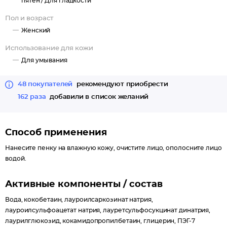
пятен /
Для гладкости
Пол и возраст
Женский
Использование для кожи
Для умывания
48 покупателей
рекомендуют приобрести
162 раза
добавили в список желаний
Способ применения
Нанесите пенку на влажную кожу, очистите лицо, ополосните лицо
водой.
Активные компоненты / состав
Вода, кокобетаин, лауроилсаркозинат натрия,
лауроилсульфоацетат натрия, лауретсульфосукцинат динатрия,
лаурилглюкозид, кокамидопропилбетаин, глицерин, ПЭГ-7