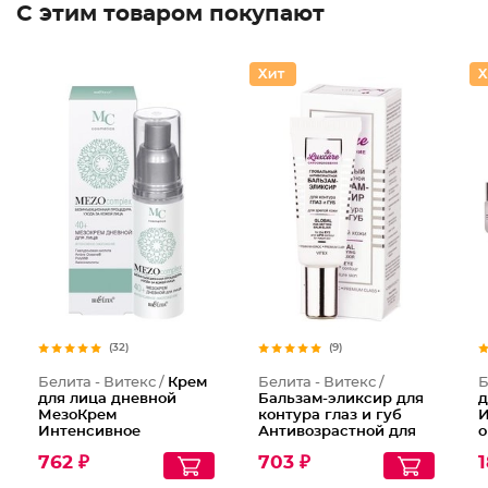
С этим товаром покупают
(32)
(9)
Белита - Витекс /
Крем
Белита - Витекс /
Б
для лица дневной
Бальзам-эликсир для
д
МезоКрем
контура глаз и губ
И
Интенсивное
Антивозрастной для
о
омоложение 40+
зрелой кожи LuxCare
762 ₽
703 ₽
1