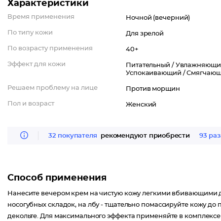
Характеристики
Время применения
Ночной (вечерний)
По типу кожи
Для зрелой
По возрасту применения
40+
Эффект для кожи
Питательный /
Увлажняющи
Успокаивающий /
Смягчающ
Решаем проблему на лице
Против морщин
Пол и возраст
Женский
32 покупателя
рекомендуют приобрести
93 раз
Способ применения
Нанесите вечером крем на чистую кожу легкими вбивающими д
носогубных складок, на лбу - тщательно помассируйте кожу до
декольте. Для максимального эффекта применяйте в комплексе