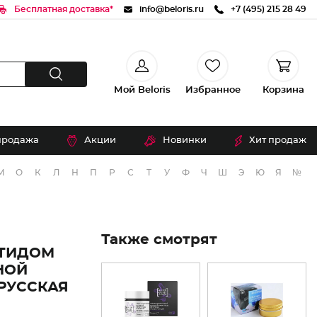
Бесплатная доставка*
info@beloris.ru
+7 (495) 215 28 49
Мой Beloris
Избранное
Корзина
продажа
Акции
Новинки
Хит продаж
М
О
К
Л
Н
П
Р
С
Т
У
Ф
Ч
Ш
Э
Ю
Я
№
Также смотрят
ПТИДОМ
НОЙ
РУССКАЯ