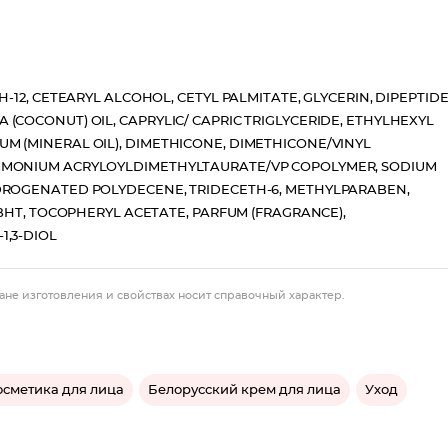
-12, CETEARYL ALCOHOL, CETYL PALMITATE, GLYCERIN, DIPEPTID
(COCONUT) OIL, CAPRYLIC/ CAPRIC TRIGLYCERIDE, ETHYLHEXYL
M (MINERAL OIL), DIMETHICONE, DIMETHICONE/VINYL
AMMONIUM ACRYLOYLDIMETHYLTAURATE/VP COPOLYMER, SODIUM
YDROGENATED POLYDECENE, TRIDECETH-6, METHYLPARABEN,
 BHT, TOCOPHERYL ACETATE, PARFUM (FRAGRANCE),
1,3-DIOL
ане изготовления и свойствах носит справочный характер.
осметика для лица
Белорусский крем для лица
Уход