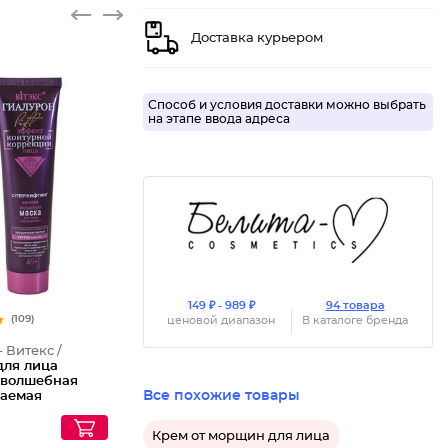
Доставка курьером
Способ и условия доставки можно выбрать
на этапе ввода адреса
149 ₽ - 989 ₽
94 товара
(109)
ценовой диапазон
В каталоге бренда
- Витекс /
для лица
 волшебная
Все похожие товары
аемая
ифтинг
н Lift 45+
Крем от морщин для лица