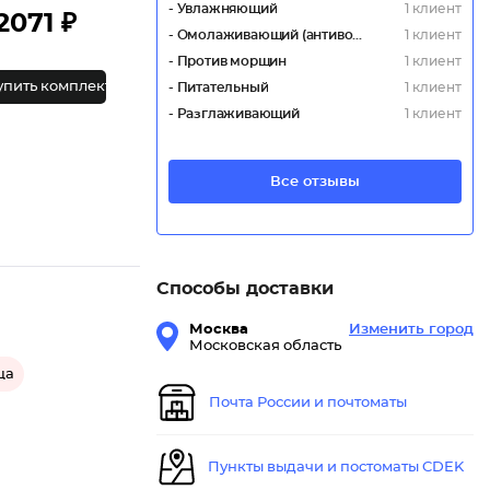
- Увлажняющий
1 клиент
2071 ₽
- Омолаживающий (антивозрастной)
1 клиент
- Против морщин
1 клиент
упить комплект
- Питательный
1 клиент
- Разглаживающий
1 клиент
Все отзывы
Способы доставки
Москва
Изменить город
Московская область
ца
Почта России и почтоматы
Пункты выдачи и постоматы CDEK