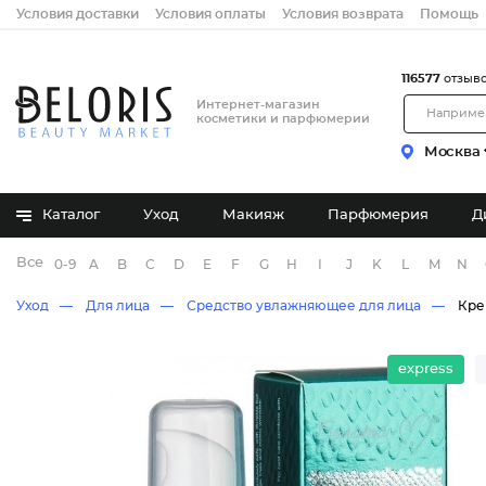
Условия доставки
Условия оплаты
Условия возврата
Помощь
116577
отзыв
Интернет-магазин
косметики и парфюмерии
Москва
Каталог
Уход
Макияж
Парфюмерия
Д
Все бренды
0-9
A
B
C
D
E
F
G
H
I
J
K
L
M
N
Уход
Для лица
Средство увлажняющее для лица
Кре
express