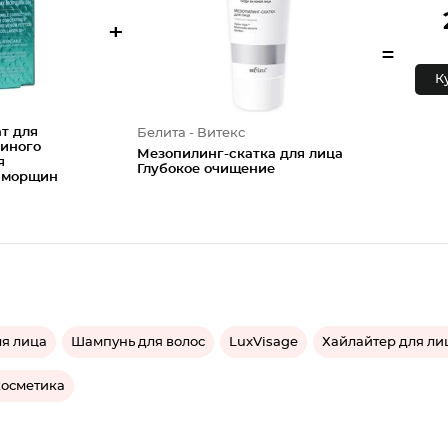
+
=
К
т для
Белита - Витекс
еиного
Мезопилинг-скатка для лица
я
Глубокое очищение
х морщин
ля лица
Шампунь для волос
LuxVisage
Хайлайтер для ли
косметика