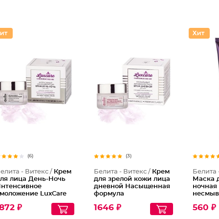
(6)
(3)
елита - Витекс /
Крем
Белита - Витекс /
Крем
Белита 
ля лица День-Ночь
для зрелой кожи лица
Маска 
нтенсивное
дневной Насыщенная
ночная
моложение LuxCare
формула
несмыв
Антивозрастной
Суперл
872 ₽
1646 ₽
560 ₽
LuxCare 45+
Гиалуро