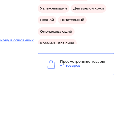
Увлажняющий
Для зрелой кожи
Ночной
Питательный
Омолаживающий
ибку в описании?
Крем 40+ для лица
Успокаивающий
Просмотренные товары
+ 1 товаров
Средство увлажняющее для лица
Средство омолаживающее для лица
Средство от морщин для лица
Средство для зрелой кожи лица
Средство успокаивающее для лица