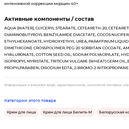
интенсивной коррекции морщин 40+.
Активные компоненты / состав
AQUA (WATER), GLYCERYL STEARATE, CETEARETH-20, CETEARETH
DIAMINOBUTYROYL BENZYLAMIDE DIACETATE, COCOS NUCIFERA 
ETHYLHEXANOATE, HYDROXYETHYL UREA, PARAFFINUM LIQUIDU
DIMETHICONE CROSSPOLYMER, PEG-20 SORBITAN COCOATE, 
HYALURONATE, COTTON SEED OIL, SODIUM POLYACRYLATE, H
ISOPROPYL MYRISTATE, TRITICUM VULGARE (WHEAT) GERM OIL,
PROPYLPARABEN, DISODIUM EDTA, 2-BROMO-2-NITROPROPANE-
Информация о внешнем виде, характеристиках, комплекте поставки, стр
Категории этого товара
Крем для лица
Крем для лица Белита-М
Белорусская к