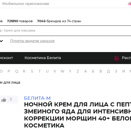
Мобильное приложение
ов
721890
товаров
7046
брендов из 74 стран
Пункты выдачи заказов
исконт
Косметика Белита
Рас
O
P
Q
R
S
T
U
V
W
Y
Z
А
Б
В
Д
З
И
м для лица
БЕЛИТА-М
3
НОЧНОЙ КРЕМ ДЛЯ ЛИЦА С ПЕ
ЗМЕИНОГО ЯДА ДЛЯ ИНТЕНСИВ
КОРРЕКЦИИ МОРЩИН 40+ БЕЛО
КОСМЕТИКА