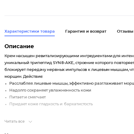
Характеристики товара
Гарантия и возврат
Отзывы
Описание
Крем насыщен ревитализирующими ингредиентами для интенсив
уникальный трипептид SYN®-AKE, строение которого повторяе
блокирует передачу нервных импульсов к лицевым мышцам, ч
морщин. Действие:
Расслабляя лицевые мышцы, эффективно разглаживает мо
Надолго сохраняет увлажненность кожи
Питает и смягчает
Придает коже гладкость и бархатистость
Читать все