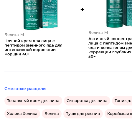
+
Белита-М
Белита-М
Активный концентра
Ночной крем для лица с
лица с пептидом зм
пептидом змеиного яда для
яда и коллагеном дл
интенсивной коррекции
коррекции глубоки
морщин 40+
50+
Смежные разделы
Тональный крем для лица
Сыворотка для лица
Тоник д
Холика Холика
Белита
Тушь для ресниц
Корейская 