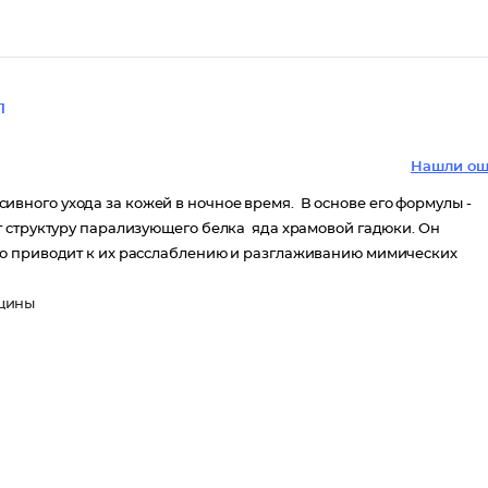
1
Нашли ош
ного ухода за кожей в ночное время. В основе его формулы -
т структуру парализующего белка яда храмовой гадюки. Он
то приводит к их расслаблению и разглаживанию мимических
рщины