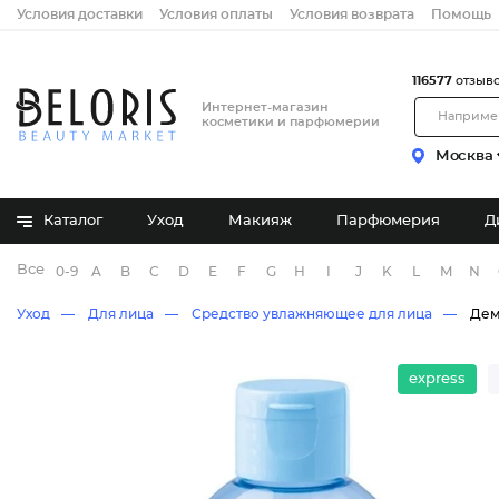
Условия доставки
Условия оплаты
Условия возврата
Помощь
116577
отзыв
Интернет-магазин
косметики и парфюмерии
Москва
Каталог
Уход
Макияж
Парфюмерия
Д
Все бренды
0-9
A
B
C
D
E
F
G
H
I
J
K
L
M
N
Уход
Для лица
Средство увлажняющее для лица
Дем
express