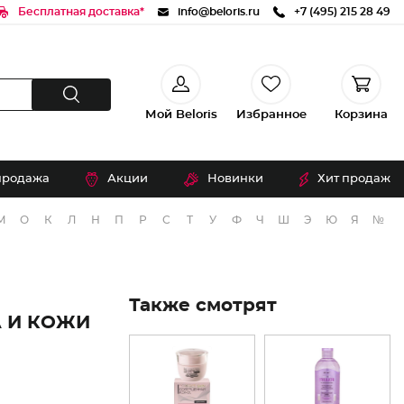
Бесплатная доставка*
info@beloris.ru
+7 (495) 215 28 49
Мой Beloris
Избранное
Корзина
продажа
Акции
Новинки
Хит продаж
М
О
К
Л
Н
П
Р
С
Т
У
Ф
Ч
Ш
Э
Ю
Я
№
Также смотрят
 И КОЖИ