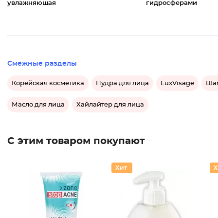
увлажняющая
гидросферами
Смежные разделы
Корейская косметика
Пудра для лица
LuxVisage
Шам
Масло для лица
Хайлайтер для лица
С этим товаром покупают