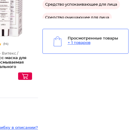
Средство успокаивающее для лица
Средство очищающее для лица
Просмотренные товары
+ 1 товаров
(14)
- Витекс /
сс-маска для
есмываемая
ального
ия против
усталости и
 LuxCare
ибку в описании?