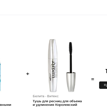
+
=
К
Белита - Витекс
Тушь для ресниц для объема
ивными
и удлинения Королевский