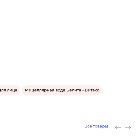
для лица
Мицеллярная вода Белита - Витэкс
Все товары