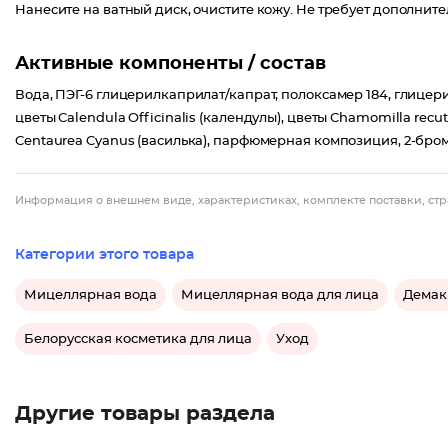
Нанесите на ватный диск, очистите кожу. Не требует дополнит
Активные компоненты / состав
Вода, ПЭГ-6 глицерилкаприлат/капрат, полоксамер 184, глице
цветы Calendula Officinalis (календулы), цветы Chamomilla recuti
Centaurea Cyanus (василька), парфюмерная композиция, 2-бром
Информация о внешнем виде, характеристиках, комплекте поставки, стр
Категории этого товара
Мицеллярная вода
Мицеллярная вода для лица
Демак
Белорусская косметика для лица
Уход
Другие товары раздела