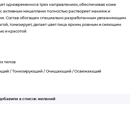
ует одновременно в трех направлениях, обеспечивая коже
 с активным мицеллами полностью растворяет макияж и
ения. Состав обогащен специально разработанным увлажняющим
ой, тонизирует, делает цвет лица ярким, ровным и сияющим.
ью и красотой.
ех типов
ющий /
Тонизирующий /
Очищающий /
Освежающий
обавили в список желаний