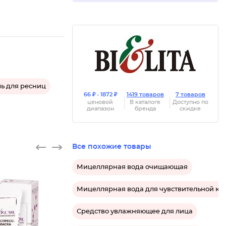
ь для ресниц
66 ₽ - 1872 ₽
1419 товаров
7 товаров
ценовой
В каталоге
Доступно по
диапазон
бренда
скидке
Все похожие товары
Мицеллярная вода очищающая
Мицеллярная вода для чувствительной ко
Средство увлажняющее для лица