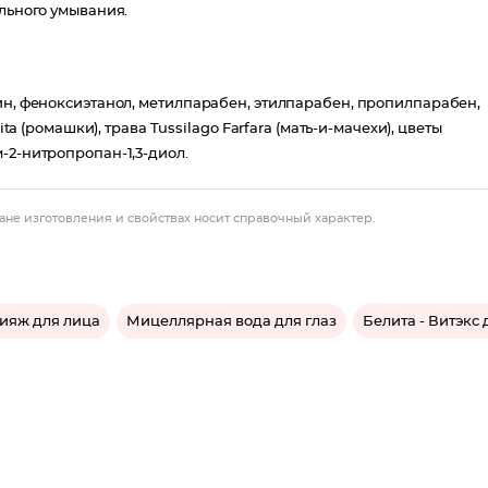
ельного умывания.
рин, феноксиэтанол, метилпарабен, этилпарабен, пропилпарабен,
ta (ромашки), трава Tussilago Farfara (мать-и-мачехи), цветы
-2-нитропропан-1,3-диол.
ане изготовления и свойствах носит справочный характер.
ияж для лица
Мицеллярная вода для глаз
Белита - Витэкс 