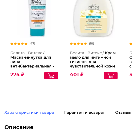
(47)
(18)
Белита - Витекс /
Белита - Витекс /
Крем-
Б
Маска-минутка для
мыло для интимной
С
лица
гигиены для
в
антибактериальная -
чувствительной кожи
с
глубокое очищение
Р
274 ₽
401 ₽
Характеристики товара
Гарантия и возврат
Отзывы
Описание