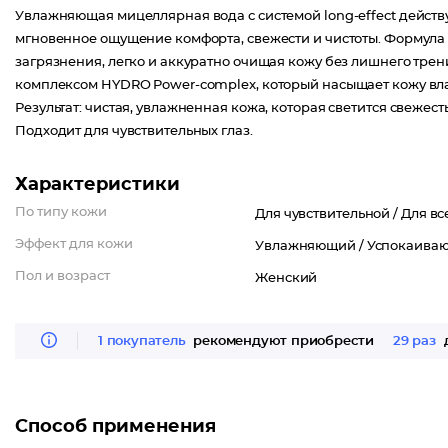
Увлажняющая мицеллярная вода с системой long-effect действ
мгновенное ощущение комфорта, свежести и чистоты. Формула
загрязнения, легко и аккуратно очищая кожу без лишнего тр
комплексом HYDRO Power-complex, который насыщает кожу влаг
Результат: чистая, увлажненная кожа, которая светится свежест
Подходит для чувствительных глаз.
Характеристики
По типу кожи
Для чувствительной /
Для вс
Эффект для кожи
Увлажняющий /
Успокаива
Пол и возраст
Женский
1 покупатель
рекомендуют приобрести
29 раз
д
Способ применения