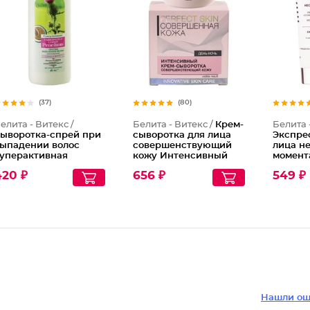
(37)
(80)
елита - Витекс /
Белита - Витекс /
Крем-
Белита 
ыворотка-спрей при
сыворотка для лица
Экспре
ыпадении волос
совершенствующий
лица н
уперактивная
кожу Интенсивный
момент
епейник
действ
420 ₽
656 ₽
549 ₽
следов 
стресса
Нашли ош