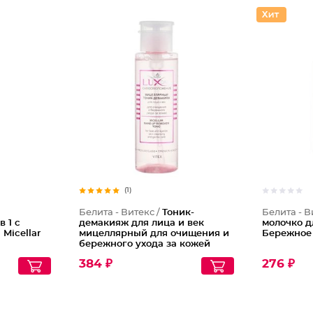
(1)
Белита - Витекс /
Тоник-
Белита - В
 1 с
демакияж для лица и век
молочко д
 Micellar
мицеллярный для очищения и
Бережное
бережного ухода за кожей
384 ₽
276 ₽