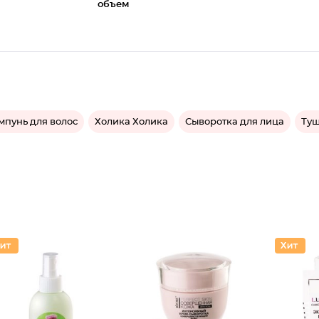
объем
пунь для волос
Холика Холика
Сыворотка для лица
Туш