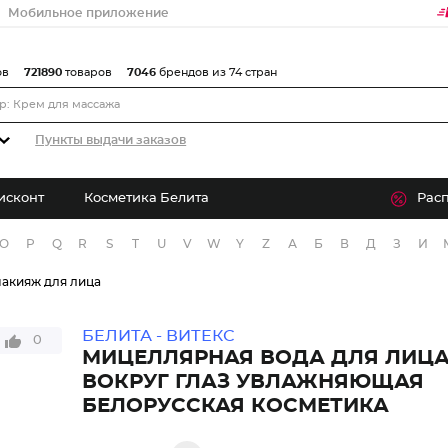
Мобильное приложение
ов
721890
товаров
7046
брендов из 74 стран
Пункты выдачи заказов
исконт
Косметика Белита
Рас
O
P
Q
R
S
T
U
V
W
Y
Z
А
Б
В
Д
З
И
акияж для лица
БЕЛИТА - ВИТЕКС
0
МИЦЕЛЛЯРНАЯ ВОДА ДЛЯ ЛИЦА
ВОКРУГ ГЛАЗ УВЛАЖНЯЮЩАЯ
БЕЛОРУССКАЯ КОСМЕТИКА