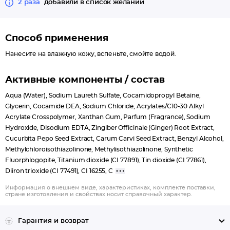
2 раза
добавили в список желаний
Способ применения
Нанесите на влажную кожу, вспеньте, смойте водой.
Активные компоненты / состав
Aqua (Water), Sodium Laureth Sulfate, Cocamidopropyl Betaine,
Glycerin, Cocamide DEA, Sodium Chloride, Acrylates/C10-30 Alkyl
Acrylate Crosspolymer, Xanthan Gum, Parfum (Fragrance), Sodium
Hydroxide, Disodium EDTA, Zingiber Officinale (Ginger) Root Extract,
Cucurbita Pepo Seed Extract, Carum Carvi Seed Extract, Benzyl Alcohol,
Methylchloroisothiazolinone, Methylisothiazolinone, Synthetic
Fluorphlogopite, Titanium dioxide (CI 77891), Tin dioxide (CI 77861),
Diiron trioxide (CI 77491), CI 16255, C
Информация о внешнем виде, характеристиках, комплекте поставки,
стране изготовления и свойствах носит справочный характер.
Гарантия и возврат