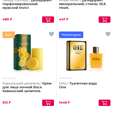
Galaxy Concept /
Дезодорант
Море лечит /
Дезодорант
парфюмированный
минеральный, стекло, SEA
мужской Invict
Heals
490 ₽
447 ₽
Рекомендуем
Кавказский целитель /
Крем
Dilis /
Туалетная вода
для лица ночной Воск
One
Кавказский целитель
513 ₽
1449 ₽