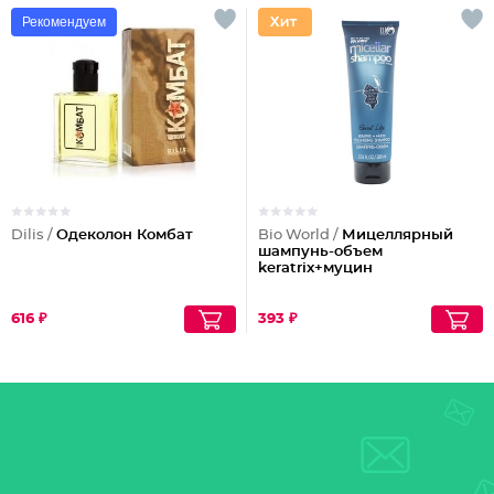
Рекомендуем
Dilis /
Одеколон Комбат
Bio World /
Мицеллярный
шампунь-объем
keratrix+муцин
616 ₽
393 ₽