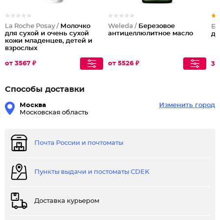
La Roche Posay /
Молочко
Weleda /
Березовое
Бе
для сухой и очень сухой
антицеллюлитное масло
дл
кожи младенцев, детей и
взрослых
от 3567 ₽
от 5526 ₽
33
Способы доставки
Москва
Изменить город
Московская область
Почта России и почтоматы
Пункты выдачи и постоматы CDEK
Доставка курьером