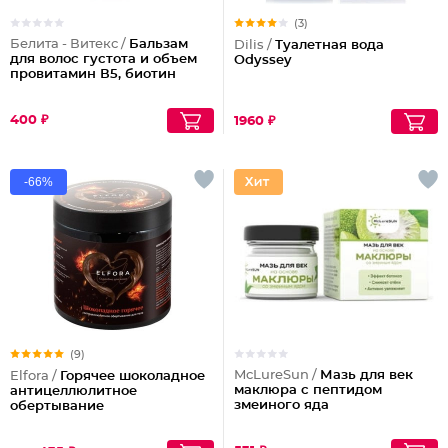
(3)
Белита - Витекс /
Бальзам
Dilis /
Туалетная вода
для волос густота и объем
Odyssey
провитамин В5, биотин
400 ₽
1960 ₽
-66%
(9)
McLureSun /
Мазь для век
Elfora /
Горячее шоколадное
маклюра с пептидом
антицеллюлитное
змеиного яда
обертывание