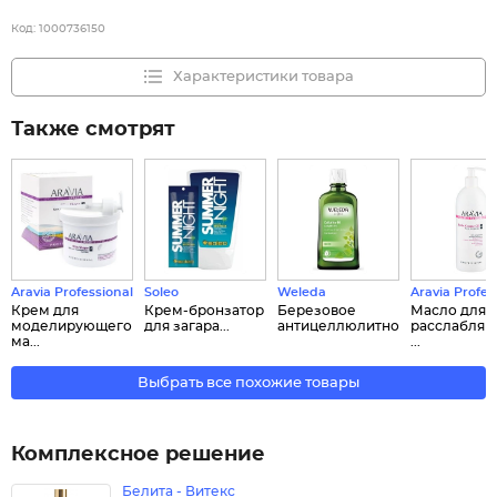
Код:
1000736150
Характеристики товара
Также смотрят
Aravia Professional
Soleo
Weleda
Aravia Profes
Крем для
Крем-бронзатор
Березовое
Масло для
моделирующего
для загара...
антицеллюлитное...
расслабля
ма...
...
Выбрать все похожие товары
Комплексное решение
Белита - Витекс