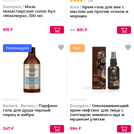
(13)
Бизорюк /
Мазь
Kora /
Крем-гель для век с
монастырская солох Аул
маслом ши против отеков и
«Маклюра», 100 мл.
морщин
615 ₽
801 ₽
977
Рекомендуем
Белита - Витекс /
Парфюм-
Бизорюк /
Омолаживающий
гель для душа черный
крем-лифтинг для лица с
перец и амбра
пептидом змеиного яда и
муцином улитки
347 ₽
594 ₽