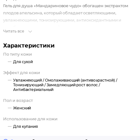
Гель для душа «Мандариновое чудо» обогащен экстрактом
плодов апельсина, который обладает осветляющими,
увлажняющими, тонизирующими, антиоксидантными и
антибактериальными свойствами.
Читать все
Ежедневное использование геля для душа создает сказочную
атмосферу, в которой самое волшебное чудо - это вы. Просто
Характеристики
вы.
По типу кожи
Для сухой
Эффект для кожи
Увлажняющий /
Омолаживающий (антивозрастной) /
Тонизирующий /
Замедляющий рост волос /
Антибактериальный
Пол и возраст
Женский
Использование для кожи
Для купания