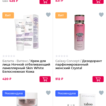
531 ₽
435 ₽
1280
Белита - Витекс /
Крем для
Galaxy Concept /
Дезодорант
лица Ночной отбеливающий
парфюмированный
ламеллярный Skin White
женский Crystal
Белоснежная Кожа
420 ₽
512 ₽
Рекомендуем
Рекомендуем