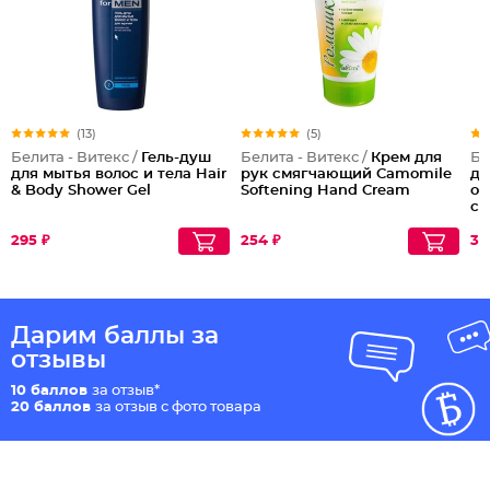
(13)
(5)
Белита - Витекс /
Гель-душ
Белита - Витекс /
Крем для
Бе
для мытья волос и тела Hair
рук смягчающий Camomile
ду
& Body Shower Gel
Softening Hand Cream
об
см
Sh
295 ₽
254 ₽
30
Дарим баллы за
отзывы
10 баллов
за отзыв*
20 баллов
за отзыв с фото товара