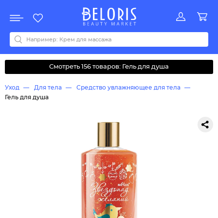
Распродажа
Акции
Новинки
Хит продаж
Все бренды
0-9
A
B
C
D
E
F
G
H
I
J
K
L
M
N
O
P
Q
R
S
T
U
V
W
Y
Z
А
Б
В
Д
З
И
М
О
К
Л
Н
П
Р
С
Т
У
Ф
Ч
Смотреть 156 товаров: Гель для душа
Уход
Для тела
Средство увлажняющее для тела
Гель для душа