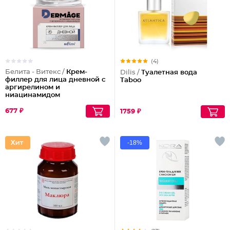
(4)
Белита - Витекс /
Крем-
Dilis /
Туалетная вода
филлер для лица дневной с
Taboo
аргирелином и
ниацинамидом
DERMAge
677 ₽
1759 ₽
-18%