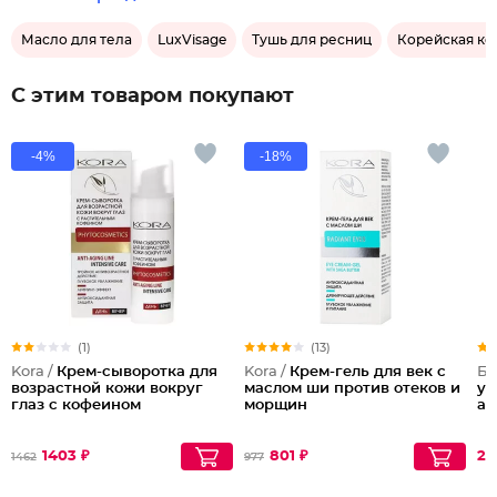
Масло для тела
LuxVisage
Тушь для ресниц
Корейская ко
С этим товаром покупают
-4%
-18%
(1)
(13)
Kora /
Крем-сыворотка для
Kora /
Крем-гель для век с
Бе
возрастной кожи вокруг
маслом ши против отеков и
ум
глаз с кофеином
морщин
ак
1403 ₽
801 ₽
29
1462
977