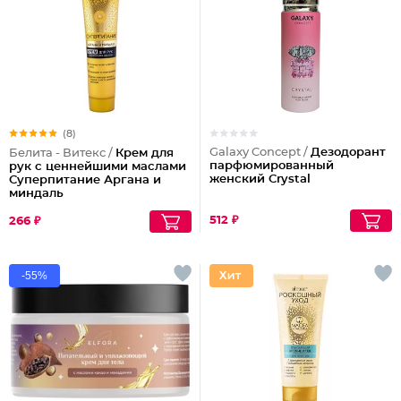
(8)
Galaxy Concept /
Дезодорант
Белита - Витекс /
Крем для
парфюмированный
рук с ценнейшими маслами
женский Crystal
Суперпитание Аргана и
миндаль
512 ₽
266 ₽
-55%