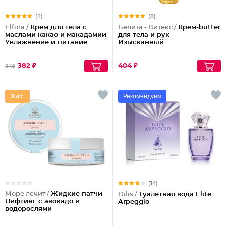
(4)
(8)
Elfora /
Крем для тела с
Белита - Витекс /
Крем-butter
маслами какао и макадамии
для тела и рук
Увлажнение и питание
Изысканный
382 ₽
404 ₽
849
Рекомендуем
(14)
Море лечит /
Жидкие патчи
Dilis /
Туалетная вода Elite
Лифтинг с авокадо и
Arpeggio
водорослями