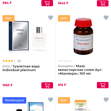
594 ₽
1642 ₽
(3)
Бизорюк /
Мазь
Dilis /
Туалетная вода
монастырская солох Аул
Individual platinum
«Маклюра», 100 мл.
615 ₽
1563 ₽
Рекомендуем