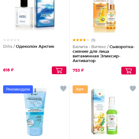
(5)
Dilis /
Одеколон Арктик
Белита - Витекс /
Сыворотка-
сияние для лица
витаминная Эликсир-
Активатор
618 ₽
753 ₽
Рекомендуем