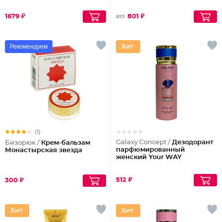
1679 ₽
801 ₽
977
Рекомендуем
(1)
Galaxy Concept /
Дезодорант
Бизорюк /
Крем-бальзам
парфюмированный
Монастырская звезда
женский Your WAY
512 ₽
300 ₽