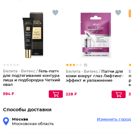
(1)
Белита - Витекс /
Гель-патч
Белита - Витекс /
Патчи для
Бе
для подтягивания контура
кожи вокруг глаз Лифтинг-
па
лица и подбородка Четкий
эффект и увлажнение
ра
овал
м
594 ₽
228 ₽
35
Способы доставки
Москва
Изменить город
Московская область