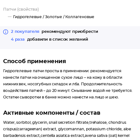
Патчи (свойства)
Гидрогелевые /
Золотые /
Коллагеновые
2 покупателя
рекомендуют приобрести
4 раза
добавили в список желаний
Способ применения
Гидрогелевые патчи просты в применении: рекомендуется
нанести патчи на очищенное сухое лицо – на кожу в области
нижних век, носогубных складок и лба. Продолжительность
воздействия патчей – до 20 минут. Смывание водой не требуется.
Остатки сыворотки в банке можно нанести на лицо и шею.
Активные компоненты / состав
Water, sorbitol, glycerin, snail secretion filtrate,trehalose, chondrus
crispus(carrageenan) extract, glycomannan, potassium chloride, aloe
barbadensis extract,centella asiatica extract,avena sativa (oat) kernel