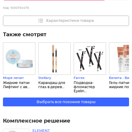
Код:
1000734470
Характеристики товара
Также смотрят
Море лечит
Stellary
Farres
Белита - Вит
Жидкие патчи
Карандаш для
Подводка-
Гель-патчи
Лифтинг с ав...
глаз в дерев...
фломастер
жидкие под г
Eyelin...
Выбрать все похожие товары
Комплексное решение
ELEMENT