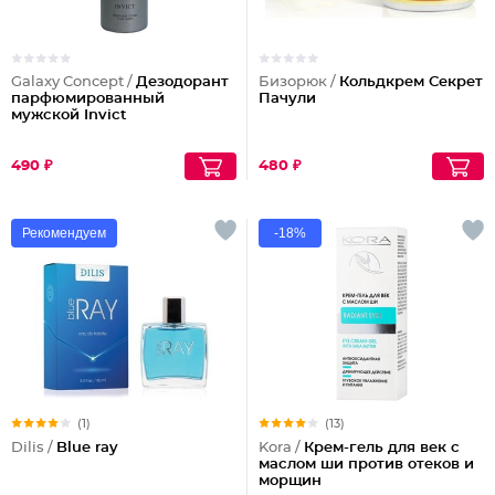
Galaxy Concept /
Дезодорант
Бизорюк /
Кольдкрем Секрет
парфюмированный
Пачули
мужской Invict
490 ₽
480 ₽
Рекомендуем
-18%
(1)
(13)
Dilis /
Blue ray
Kora /
Крем-гель для век с
маслом ши против отеков и
морщин