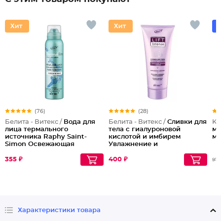
(76)
(28)
Белита - Витекс /
Вода для
Белита - Витекс /
Сливки для
Ko
лица термального
тела с гиалуроновой
ма
источника Raphy Saint-
кислотой и имбирем
м
Simon Освежающая
Увлажнение и
упругость
355 ₽
400 ₽
977
Характеристики товара