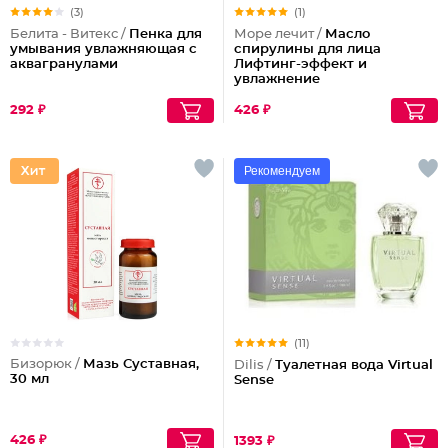
(3)
(1)
Белита - Витекс /
Пенка для
Море лечит /
Масло
умывания увлажняющая с
спирулины для лица
аквагранулами
Лифтинг-эффект и
увлажнение
292 ₽
426 ₽
Рекомендуем
(11)
Бизорюк /
Мазь Суставная,
Dilis /
Туалетная вода Virtual
30 мл
Sense
426 ₽
1393 ₽