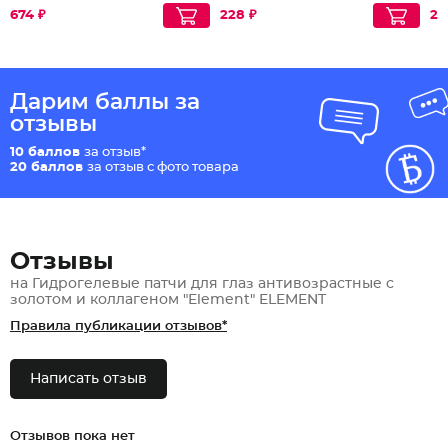
674 ₽
228 ₽
25
Дарим баллы за
отзывы
10 баллов
за отзыв*
20 баллов
за отзыв с фото товара
Отзывы
на Гидрогелевые патчи для глаз антивозрастные с
золотом и коллагеном "Element" ELEMENT
Правила публикации отзывов*
Написать отзыв
Отзывов пока нет