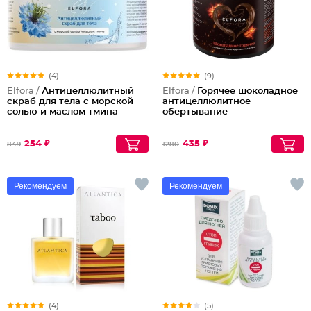
(4)
(9)
Elfora /
Антицеллюлитный
Elfora /
Горячее шоколадное
скраб для тела с морской
антицеллюлитное
солью и маслом тмина
обертывание
254 ₽
435 ₽
849
1280
Рекомендуем
Рекомендуем
(4)
(5)