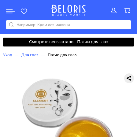
Распродажа
Акции
Новинки
Хит продаж
Все бренды
0-9
A
B
C
D
E
F
G
H
I
J
K
L
M
N
O
P
Q
R
S
T
U
V
W
Y
Z
А
Б
В
Д
З
И
М
О
К
Л
Н
П
Р
С
Т
У
Ф
Ч
Смотреть весь каталог: Патчи для глаз
Уход
Для глаз
Патчи для глаз