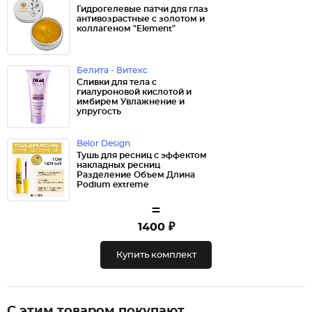
Гидрогелевые патчи для глаз
антивозрастные с золотом и
коллагеном "Element"
Белита - Витекс
Сливки для тела с
гиалуроновой кислотой и
имбирем Увлажнение и
упругость
Belor Design
Тушь для ресниц с эффектом
накладных ресниц
Разделение Объем Длина
Podium extreme
=
1400 ₽
Купить комплект
С этим товаром покупают