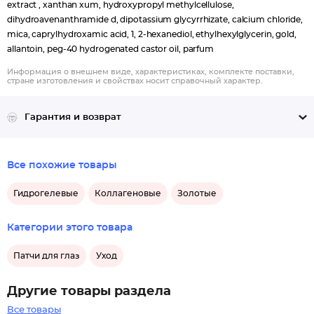
extract , xanthan xum, hydroxypropyl methylcellulose,
dihydroavenanthramide d, dipotassium glycyrrhizate, calcium chloride,
mica, caprylhydroxamic acid, 1, 2-hexanediol, ethylhexylglycerin, gold,
allantoin, peg-40 hydrogenated castor oil, parfum
Информация о внешнем виде, характеристиках, комплекте поставки,
стране изготовления и свойствах носит справочный характер.
Гарантия и возврат
Все похожие товары
Гидрогелевые
Коллагеновые
Золотые
Категории этого товара
Патчи для глаз
Уход
Другие товары раздела
Все товары