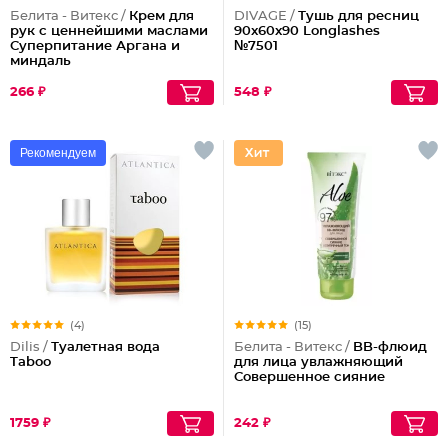
Белита - Витекс /
Крем для
DIVAGE /
Тушь для ресниц
рук с ценнейшими маслами
90x60x90 Longlashes
Суперпитание Аргана и
№7501
миндаль
266 ₽
548 ₽
Рекомендуем
(4)
(15)
Dilis /
Туалетная вода
Белита - Витекс /
BB-флюид
Taboo
для лица увлажняющий
Совершенное сияние
1759 ₽
242 ₽