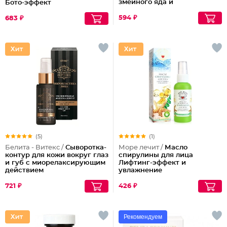
змеиного яда и
Бото-эффект
антиоксидантами
594 ₽
683 ₽
(5)
(1)
Белита - Витекс /
Сыворотка-
Море лечит /
Масло
контур для кожи вокруг глаз
спирулины для лица
и губ с миорелаксирующим
Лифтинг-эффект и
действием
увлажнение
Мультипептидная
721 ₽
426 ₽
Рекомендуем