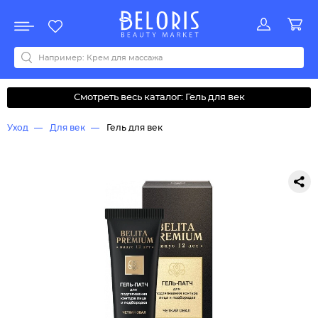
Распродажа
Акции
Новинки
Хит продаж
Все бренды
0-9
A
B
C
D
E
F
G
H
I
J
K
L
M
N
O
P
Q
R
S
T
U
V
W
Y
Z
А
Б
В
Д
З
И
М
О
К
Л
Н
П
Р
С
Т
У
Ф
Ч
Смотреть весь каталог: Гель для век
Уход
Для век
Гель для век