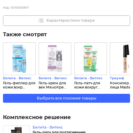
Код:
1000635907
Характеристики товара
Также смотрят
Белита - Витекс
Белита - Витекс
Белита - Витекс
Триумф
Гель-филлер для
Гель-крем для
Гель-патч для
Консилер д
кожи вокр...
век МезоКре...
кожи вокруг...
лица Master .
Выбрать все похожие товары
Комплексное решение
Белита - Витекс
Гель-патч для подтягивания