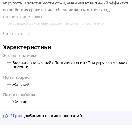
упругости и эластичности кожи, уменьшает видимый эффект от
воздействия гравитации, обеспечивает контроль над
провисанием кожи:
оказывает заметный эффект лифтинга на линию
подбородка до -21%,
Читать все
улучшает линию подбородка (контурный эффект) до +29%,
способствует сопротивлению провисания (эффект
Характеристики
сопротивления гравитации) на +43,6%,
Эффект для кожи
увеличивает плотность кожи до +34%.
Восстанавливающий /
Подтягивающий /
Для упругости кожи /
Лифтинг
Ovaliss стирает двойной подбородок и заметно меняет
контуры лица.
Пол и возраст
Растительные стволовые клетки восстанавливают свойства
Женский
молодой кожи, делают ее упругой и эластичной.
Патчи (свойства)
Жидкие
21 раз
добавили в список желаний