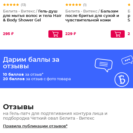
(13)
(1)
Белита - Витекс /
Гель-душ
Белита - Витекс /
Бальзам
Бе
для мытья волос и тела Hair
после бритья для сухой и
ру
& Body Shower Gel
чувствительной кожи
So
295 ₽
229 ₽
25
Дарим баллы за
отзывы
10 баллов
за отзыв*
20 баллов
за отзыв с фото товара
Отзывы
на Гель-патч для подтягивания контура лица и
подбородка Четкий овал Белита - Витекс
Правила публикации отзывов*