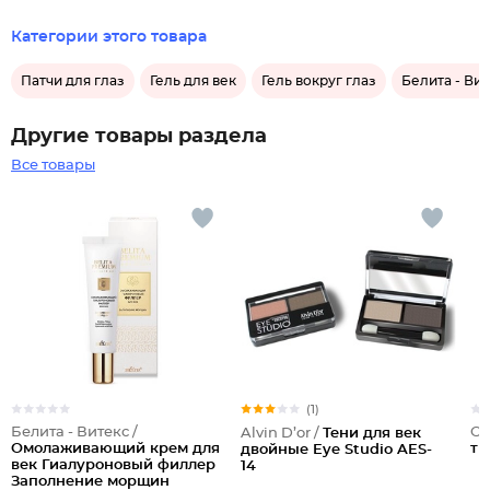
Категории этого товара
Патчи для глаз
Гель для век
Гель вокруг глаз
Белита - Вит
Другие товары раздела
Все товары
(1)
Белита - Витекс /
Ch
Alvin D’or /
Тени для век
Омолаживающий крем для
тр
двойные Eye Studio AES-
век Гиалуроновый филлер
14
Заполнение морщин