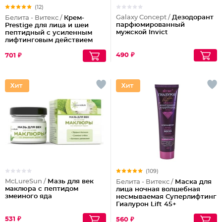
(12)
Galaxy Concept /
Дезодорант
Белита - Витекс /
Крем-
парфюмированный
Prestige для лица и шеи
мужской Invict
пептидный с усиленным
лифтинговым действием
24ч.
490 ₽
701 ₽
(109)
McLureSun /
Мазь для век
Белита - Витекс /
Маска для
маклюра с пептидом
лица ночная волшебная
змеиного яда
несмываемая Суперлифтинг
Гиалурон Lift 45+
531 ₽
560 ₽