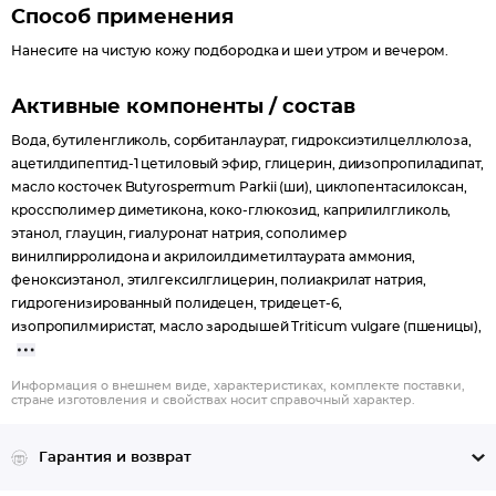
Способ применения
Нанесите на чистую кожу подбородка и шеи утром и вечером.
Активные компоненты / состав
Вода, бутиленгликоль, сорбитанлаурат, гидроксиэтилцеллюлоза,
ацетилдипептид-1 цетиловый эфир, глицерин, диизопропиладипат,
масло косточек Butyrospermum Parkii (ши), циклопентасилоксан,
кроссполимер диметикона, коко-глюкозид, каприлилгликоль,
этанол, глауцин, гиалуронат натрия, сополимер
винилпирролидона и акрилоилдиметилтаурата аммония,
феноксиэтанол, этилгексилглицерин, полиакрилат натрия,
гидрогенизированный полидецен, тридецет-6,
изопропилмиристат, масло зародышей Triticum vulgare (пшеницы),
Информация о внешнем виде, характеристиках, комплекте поставки,
стране изготовления и свойствах носит справочный характер.
Гарантия и возврат