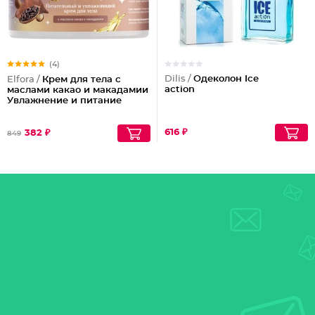
(4)
Dilis /
Одеколон Ice
Elfora /
Крем для тела с
action
маслами какао и макадамии
Увлажнение и питание
616 ₽
382 ₽
849