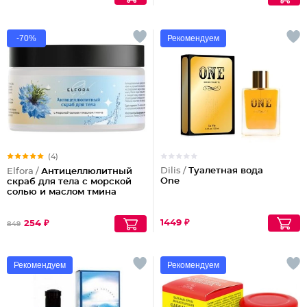
-70%
Рекомендуем
(4)
Dilis /
Туалетная вода
Elfora /
Антицеллюлитный
One
скраб для тела с морской
солью и маслом тмина
1449 ₽
254 ₽
849
Рекомендуем
Рекомендуем