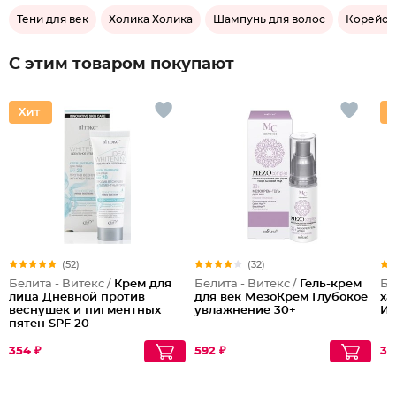
Тени для век
Холика Холика
Шампунь для волос
Корейск
С этим товаром покупают
(52)
(32)
Белита - Витекс /
Крем для
Белита - Витекс /
Гель-крем
Бе
лица Дневной против
для век МезоКрем Глубокое
ха
веснушек и пигментных
увлажнение 30+
Из
пятен SPF 20
354 ₽
592 ₽
30