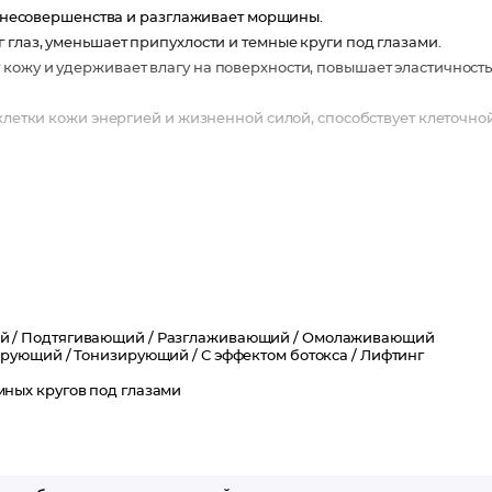
ет несовершенства и разглаживает морщины.
 глаз, уменьшает припухлости и темные круги под глазами.
кожу и удерживает влагу на поверхности, повышает эластичност
 клетки кожи энергией и жизненной силой, способствует клеточно
овления клеток, стимулирует синтез коллагена и сокращает морщины
ть, выравнивает микрорельеф.
й /
Подтягивающий /
Разглаживающий /
Омолаживающий
ирующий /
Тонизирующий /
С эффектом ботокса /
Лифтинг
мных кругов под глазами