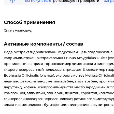
183 покупателя
рекомендуют приобрести
321 р
Способ применения
См. на упаковке.
Активные компоненты / состав
Вода, экстракт гидролизованных дрожжей, цетилгидгоксиэтилц
каприлилметикон, экстракт семян Prunus Amygdalus Dulcis (сл
пропилгептилкаприлат, кроссполимер диметикона и винилдиме
гидрогенизированный полидецен, тридецет-6, сополимер гидр
Euphrasia Officinalis (очанки), экстракт листьев Melissa Officina
лецитин, феноксиэтанол, метилпарабен, этилпарабен, пропилпар
дарутозид, кофеин, изопропилмиристат, масло зародышей Triti
композиция, аллантоин, глицерин, лецитин, сорбитол, ксантан
глицериллинолеат, глицериллиноленат, ретинилпальмитат, таур
альфа-изометилионон, бутилфенилметилпропиональ, цитронелл