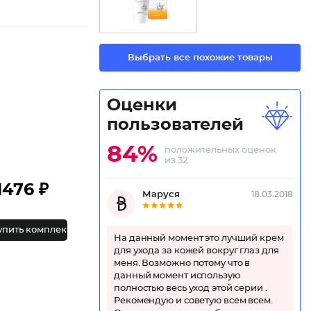
Выбрать все похожие товары
Оценки
пользователей
84%
положительных оценок
из 32
1476 ₽
Маруся
18.03.2018
упить комплект
На данный момент это лучший крем
для ухода за кожей вокруг глаз для
меня. Возможно потому что в
данный момент использую
полностью весь уход этой серии .
Рекомендую и советую всем всем.