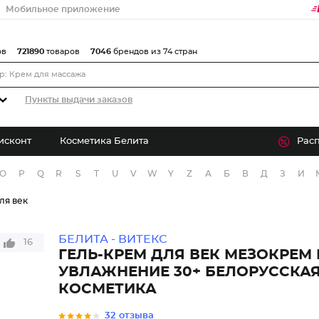
Мобильное приложение
ов
721890
товаров
7046
брендов из 74 стран
Пункты выдачи заказов
исконт
Косметика Белита
Рас
O
P
Q
R
S
T
U
V
W
Y
Z
А
Б
В
Д
З
И
ля век
БЕЛИТА - ВИТЕКС
16
ГЕЛЬ-КРЕМ ДЛЯ ВЕК МЕЗОКРЕМ
УВЛАЖНЕНИЕ 30+ БЕЛОРУССКА
КОСМЕТИКА
32 отзыва