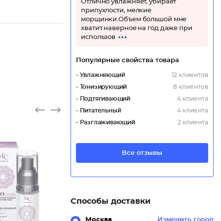
Отлично увлажняет, убирает
припухлости, мелкие
морщинки.Объем большой мне
хватит наверное на год даже при
использов
Популярные свойства товара
- Увлажняющий
12 клиентов
- Тонизирующий
8 клиентов
- Подтягивающий
4 клиента
- Питательный
4 клиента
- Разглаживающий
2 клиента
Все отзывы
Способы доставки
Москва
Изменить город