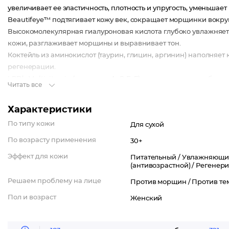
увеличивает ее эластичность, плотность и упругость, уменьша
Beautifeye™ подтягивает кожу век, сокращает морщинки вокруг
Высокомолекулярная гиалуроновая кислота глубоко увлажняет 
кожи, разглаживает морщины и выравнивает тон.
Коктейль из аминокислот (таурин, глицин, аргинин) наполняет
регенерации.
LPD’s Multivitamin (витамины A, C, E, F) ускоряет процесс обн
Читать все
Polylift® обеспечивает эффект лифтинга, придает коже упругос
Внимание: активная формула — возможно пощипывание.
Характеристики
По типу кожи
Для сухой
По возрасту применения
30+
Эффект для кожи
Питательный /
Увлажняющи
(антивозрастной) /
Регенер
Решаем проблему на лице
Против морщин /
Против те
Пол и возраст
Женский