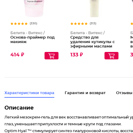
(330)
(313)
Белита - Витекс /
Белита - Витекс /
Б
Основа-праймер под
Средство для
М
макияж
удаления кутикулы с
в
эфирными маслами
в
пихты и чайного
414 ₽
133 ₽
3
дерева
Характеристики товара
Гарантия и возврат
Отзывы
Описание
Легкий мезокрем-гель для век восстанавливает оптимальный 
глаз, уменьшает припухлости и темные круги под глазами.
Optim Hyal ™ стимулирует синтез гиалуроновой кислоты, восс