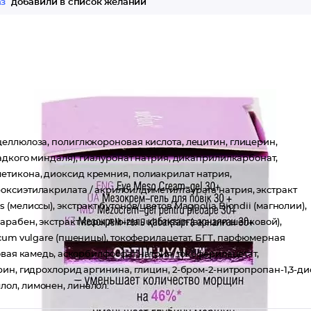
аз
добавили в список желаний
еллюлоза, полиглюкороновая кислота, лецитин, глицерин,
адкого миндаля), гиалуронат натрия, дикаприлилкарбонат,
тикона, диоксид кремния, полиакрилат натрия,
оксиэтилакрилата / акрилоилдиметилтаурата натрия, экстракт
lis (мелиссы), экстракт бутонов/цветов Magnolia Biondii (магнолии),
абен, экстракт коры Albizia Julibrissin (акации шелковой),
cum vulgare (пшеницы), токоферилацетат, БГТ, парфюмерная
овая камедь, аскорбилфосфат натрия, токоферилацетат,
ин, гидрохлорид аргинина, глицин, 2-бром-2-нитропропан-1,3-ди
ол, лимонен, линалол.