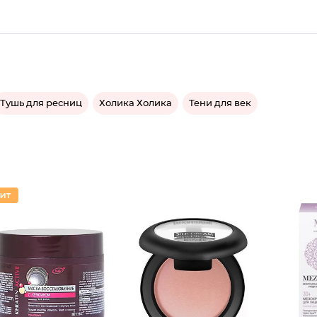
Тушь для ресниц
Холика Холика
Тени для век
Румяна