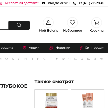
Бесплатная доставка*
info@beloris.ru
+7 (495) 215 28 49
Мой Beloris
Избранное
Корзина
продажа
Акции
Новинки
Хит продаж
М
О
К
Л
Н
П
Р
С
Т
У
Ф
Ч
Ш
Э
Ю
Я
№
Также смотрят
 ГЛУБОКОЕ
Я