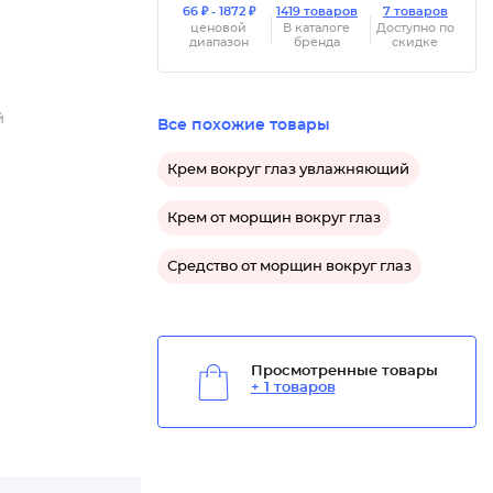
66 ₽ - 1872 ₽
1419 товаров
7 товаров
ценовой
В каталоге
Доступно по
диапазон
бренда
скидке
ь
й
Все похожие товары
Крем вокруг глаз увлажняющий
.
Крем от морщин вокруг глаз
Средство от морщин вокруг глаз
Просмотренные товары
+ 1 товаров