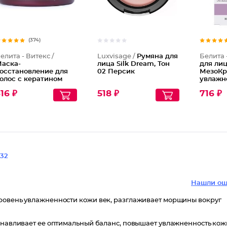
(374)
елита - Витекс /
Luxvisage /
Румяна для
Белита 
аска-
лица Silk Dream, Тон
для ли
осстановление для
02 Персик
МезоКр
олос с кератином
увлажн
16 ₽
518 ₽
716 ₽
32
Нашли ош
уровень увлажненности кожи век, разглаживает морщины вокруг
танавливает ее оптимальный баланс, повышает увлажненность кож