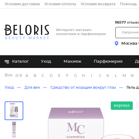
Условия доставки
Условия оплаты
Условия возврата
Помощь
116577
отзыв
Интернет-магазин
косметики и парфюмерии
Москва
Каталог
Уход
Макияж
Парфюмерия
Д
Все бренды
0-9
A
B
C
D
E
F
G
H
I
J
K
L
M
N
Уход
Для век
Средство от морщин вокруг глаз
Гель д
express