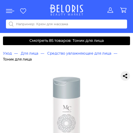
Распродажа
Акции
Новинки
Хит продаж
Все бренды
0-9
A
B
C
D
E
F
G
H
I
J
K
L
M
N
O
P
Q
R
S
T
U
V
W
Y
Z
А
Б
В
Д
З
И
М
О
К
Л
Н
П
Р
С
Т
У
Ф
Ч
Смотреть 85 товаров: Тоник для лица
Уход
Для лица
Средство увлажняющее для лица
Тоник для лица