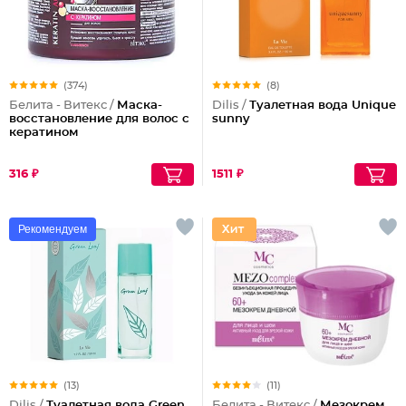
(374)
(8)
Белита - Витекс /
Маска-
Dilis /
Туалетная вода Unique
восстановление для волос с
sunny
кератином
316 ₽
1511 ₽
Рекомендуем
(13)
(11)
Dilis /
Туалетная вода Green
Белита - Витекс /
Мезокрем