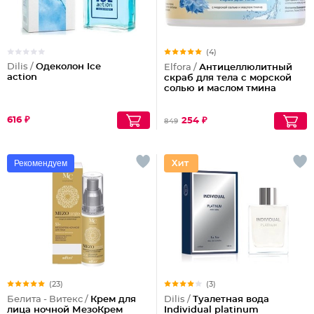
(4)
Dilis /
Одеколон Ice
Elfora /
Антицеллюлитный
action
скраб для тела с морской
солью и маслом тмина
616 ₽
254 ₽
849
Рекомендуем
(23)
(3)
Белита - Витекс /
Крем для
Dilis /
Туалетная вода
лица ночной МезоКрем
Individual platinum