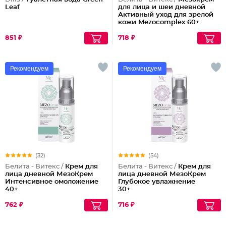
Leaf
для лица и шеи дневной
Активный уход для зрелой
кожи Mezocomplex 60+
851 ₽
718 ₽
Рекомендуем
Рекомендуем
(32)
(54)
Белита - Витекс /
Крем для
Белита - Витекс /
Крем для
лица дневной МезоКрем
лица дневной МезоКрем
Интенсивное омоложение
Глубокое увлажнение
40+
30+
762 ₽
716 ₽