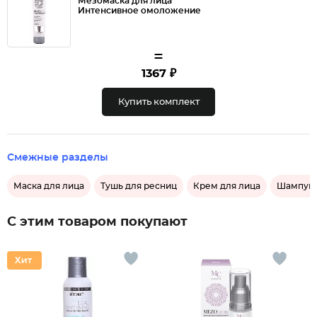
Мезомаска для лица
Интенсивное омоложение
=
1367 ₽
Купить комплект
Смежные разделы
Маска для лица
Тушь для ресниц
Крем для лица
Шампунь
С этим товаром покупают