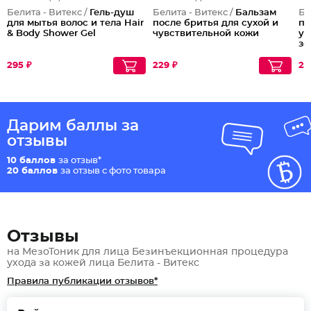
Белита - Витекс /
Гель-душ
Белита - Витекс /
Бальзам
Бе
для мытья волос и тела Hair
после бритья для сухой и
пр
& Body Shower Gel
чувствительной кожи
ук
зо
295 ₽
229 ₽
29
Дарим баллы за
отзывы
10 баллов
за отзыв*
20 баллов
за отзыв с фото товара
Отзывы
на МезоТоник для лица Безинъекционная процедура
ухода за кожей лица Белита - Витекс
Правила публикации отзывов*