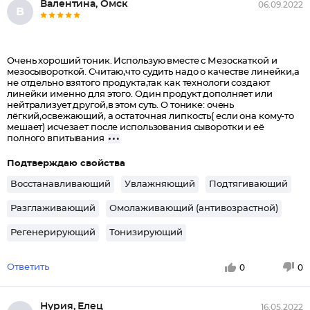
Валентина, Омск
06.09.2022
В
Очень хороший тоник. Использую вместе с Мезоскаткой и
мезосывороткой. Считаю,что судить надо о качестве линейки,а
не отдельно взятого продукта,так как технологи создают
линейки именно для этого. Один продукт дополняет или
нейтрализует другой,в этом суть. О тонике: очень
лёгкий,освежающий, а остаточная липкость( если она кому-то
мешает) исчезает после использования сыворотки и её
полного впитывания
Подтверждаю свойства
Восстанавливающий
Увлажняющий
Подтягивающий
Разглаживающий
Омолаживающий (антивозрастной)
Регенерирующий
Тонизирующий
Ответить
0
0
Нурия, Елец
16.05.2022