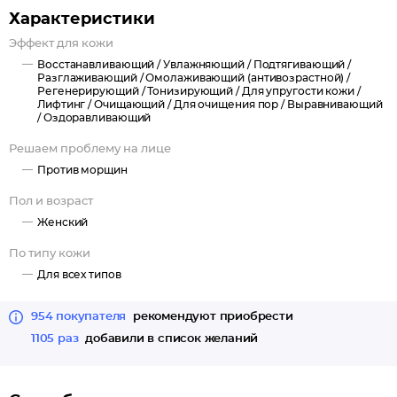
влагу на поверхности, разглаживает морщины, повышает
Характеристики
эластичность кожи и выравнивает ее тон.
Эффект для кожи
Коктейль из аминокислот (таурин, глицин, аргинин) наполняет
Восстанавливающий /
Увлажняющий /
Подтягивающий /
клетки кожи энергией и жизненной силой, способствует
Разглаживающий /
Омолаживающий (антивозрастной) /
клеточной регенерации.
Регенерирующий /
Тонизирующий /
Для упругости кожи /
Лифтинг /
Очищающий /
Для очищения пор /
Выравнивающий
Для всех типов кожи.
/
Оздоравливающий
Решаем проблему на лице
Против морщин
Пол и возраст
Женский
По типу кожи
Для всех типов
954 покупателя
рекомендуют приобрести
1105 раз
добавили в список желаний