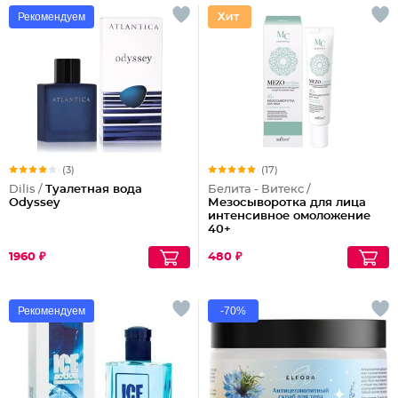
Рекомендуем
(3)
(17)
Dilis /
Туалетная вода
Белита - Витекс /
Odyssey
Мезосыворотка для лица
интенсивное омоложение
40+
1960 ₽
480 ₽
Рекомендуем
-70%