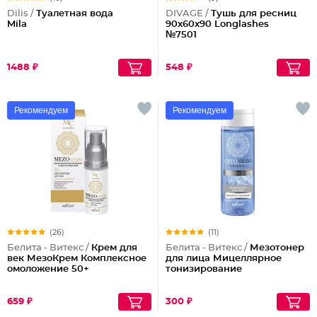
Dilis /
Туалетная вода
DIVAGE /
Тушь для ресниц
Mila
90x60x90 Longlashes
№7501
1488 ₽
548 ₽
Рекомендуем
Рекомендуем
(26)
(11)
Белита - Витекс /
Крем для
Белита - Витекс /
Мезотонер
век МезоКрем Комплексное
для лица Мицеллярное
омоложение 50+
тонизирование
659 ₽
300 ₽