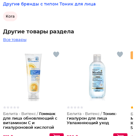
Другие бренды с типом Тоник для лица
Kora
Другие товары раздела
Все товары
Белита - Витекс /
Гоммаж
Белита - Витекс /
Тоник-
Бе
для лица обновляющий с
гиалурон для лица
Ме
витамином С и
Увлажняющий уход
Ко
гиалуроновой кислотой
50