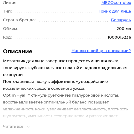
Линия:
MEZOcomplex
Тип:
Тоник для лица
Страна бренда:
Беларусь
Объем:
200 мл
Код:
1000015236
Описание
Нашли ошибку в описании?
Мезотоник для лица завершает процесс очищения кожи,
тонизирует, глубоко насыщает влагой и надолго задерживает
ее внутри.
Подготавливает кожу к эффективному воздействию
косметических средств основного ухода.
Optim Hyal ™ стимулирует синтез гиалуроновой кислоты,
восстанавливает ее оптимальный баланс, повышает
увлажненность кожи, увеличивает ее эластичность, плотность
и упругость, уменьшает несовершенства и разглаживает
морщины.
Читать все
Гиалуроновая кислота глубоко увлажняет кожу и удерживает