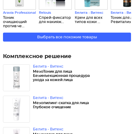
Aravia Professional
Relouis
Белита - Витекс
Белита - Вит
Тоник
Спрей-фиксатор
Крем для всех
Тоник для л
очищающий
для макияж...
типов кожи ...
Ревитализи.
против че...
Выбрать все похожие товары
Комплексное решение
Белита - Витекс
МезоТоник для лица
Безинъекционная процедура
ухода за кожей лица
Белита - Витекс
Мезопилинг-скатка для лица
Глубокое очищение
Белита - Витекс