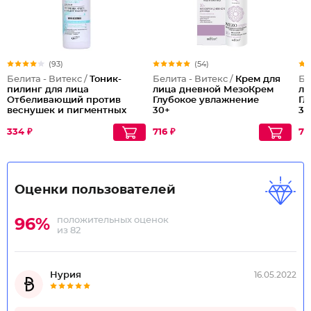
(93)
(54)
Белита - Витекс /
Тоник-
Белита - Витекс /
Крем для
Бе
пилинг для лица
лица дневной МезоКрем
ли
Отбеливающий против
Глубокое увлажнение
Гл
веснушек и пигментных
30+
30
пятен
334 ₽
716 ₽
71
Оценки пользователей
положительных оценок
96%
из 82
Нурия
16.05.2022