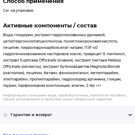
Способ применения
См. на упаковке.
Активные компоненты / состав
Вода, глицерин, экстракт гидролизованных дрожжей,
цетилгидгоксиэтилцеллюлоза, полиглюкороновая кислота,
лецитин, пирролидонкарбоксилат натрия, ПЭГ-40
гидрогенизированное касторовое масло, тридецет-9, пантенол,
экстракт Euphrasia Officinalis (очанки), экстракт листьев Melissa
Officinalis (мелиссы), экстракт бутонов/цветов Magnolia Biondii
(магнолии), лецитин, бетаин, феноксиэтанол, метилпарабен,
этилпарабен, пропилпарабен, гидрохлорид аргинина, глицин,
таурин, парфюмерная композиция, альгин, 2-бр
Информация о внешнем виде, характеристиках, комплекте поставки,
стране изготовления и свойствах носит справочный характер.
Гарантия и возврат