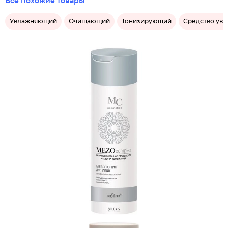
Все похожие товары
Увлажняющий
Очищающий
Тонизирующий
Средство ув