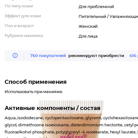
По типу кожи
Для проблемной
Эффект для кожи
Питательный /
Увлажняющи
Пол и возраст
Женский
Рубрики макияжа
Для лица
760 покупателей
рекомендуют приобрести
616
Способ применения
Использовать при макияже.
Активные компоненты / состав
Аqua, isododecane, cyclopentasiloxane, glycerin, cyclohexasiloxa
glycol, dimethicone isoeicosane, disterdimonium hectorite, cetyl 
fluoroalkohol phosphate, polyglyceryl -4 isostearate, hexyl laurate, 