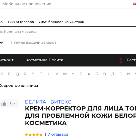
Мобильное приложение
ов
721890
товаров
7046
брендов из 74 стран
Пункты выдачи заказов
исконт
Косметика Белита
Рас
O
P
Q
R
S
T
U
V
W
Y
Z
А
Б
В
Д
З
И
Корректор для лица
БЕЛИТА - ВИТЕКС
66
КРЕМ-КОРРЕКТОР ДЛЯ ЛИЦА Т
ДЛЯ ПРОБЛЕМНОЙ КОЖИ БЕЛО
КОСМЕТИКА
117 отзывов