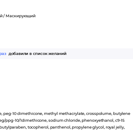
й /
Маскирующий
 раз
добавили в список желаний
ne, peg-10 dimethicone, methyl methacrylate, crosspolume, butylene
peg/ppg-10/1dimethicone, sodium chloride, phenoxyethanol, c9-15
butylparaben, tocopherol, panthenol, propylene glycol, royal jelly,