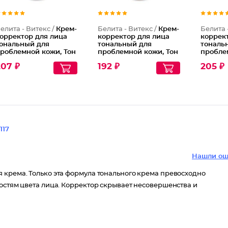
елита - Витекс /
Крем-
Белита - Витекс /
Крем-
Белита 
орректор для лица
корректор для лица
коррек
ональный для
тональный для
тональ
роблемной кожи, Тон
проблемной кожи, Тон
пробле
02 Натуральный
003 Легкий загар
001 Бе
207 ₽
192 ₽
205 ₽
117
Нашли ош
 крема. Только эта формула тонального крема превосходно
остям цвета лица. Корректор скрывает несовершенства и