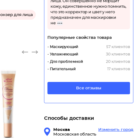
лица. Он совершенно не морщит
кожу, единственное нужно помнить,
что это корректор и цвет у него
онзер для лица
предназначен для маскировки
не
Популярные свойства товара
- Маскирующий
57 клиентов
- Увлажняющий
30 клиентов
- Для проблемной
20 клиентов
- Питательный
17 клиентов
Все отзывы
Крем-ко
Способы доставки
Москва
Изменить город
Московская область