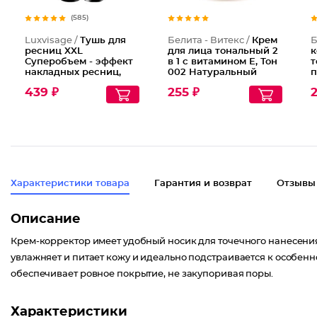
(585)
Luxvisage /
Тушь для
Белита - Витекс /
Крем
Б
ресниц XXL
для лица тональный 2
к
Суперобъем - эффект
в 1 с витамином Е, Тон
т
накладных ресниц,
002 Натуральный
п
Тон Черный
0
439 ₽
255 ₽
Характеристики товара
Гарантия и возврат
Отзывы
Описание
Крем-корректор имеет удобный носик для точечного нанесения
увлажняет и питает кожу и идеально подстраивается к особенн
обеспечивает ровное покрытие, не закупоривая поры.
Характеристики