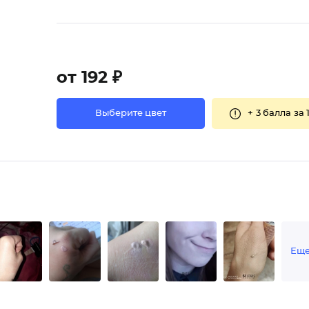
от 192 ₽
+
3 балла
за 
Выберите цвет
Ещ