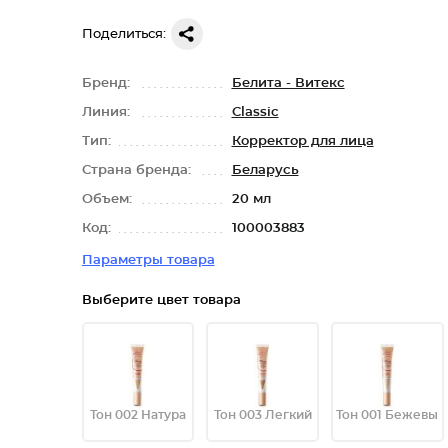
Поделиться:
Бренд:
Белита - Витекс
Линия:
Classic
Тип:
Корректор для лица
Страна бренда:
Беларусь
Объем:
20 мл
Код:
100003883
Параметры товара
Выберите цвет товара
Тон 002 Натура
Тон 003 Легкий
Тон 001 Бежевы