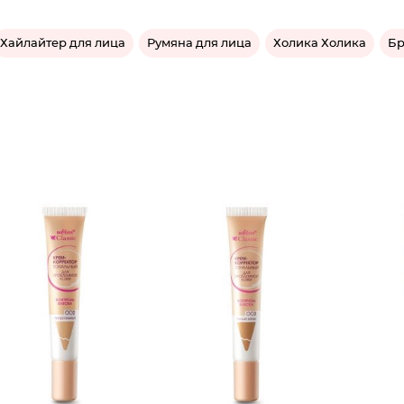
Хайлайтер для лица
Румяна для лица
Холика Холика
Бр
Крем-ко
Крем-ко