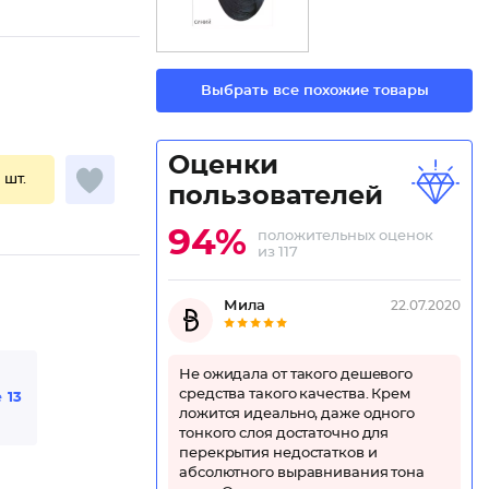
Выбрать все похожие товары
Оценки
1 шт.
пользователей
94%
положительных оценок
из 117
Мила
22.07.2020
Не ожидала от такого дешевого
средства такого качества. Крем
е
13
ложится идеально, даже одного
тонкого слоя достаточно для
перекрытия недостатков и
абсолютного выравнивания тона