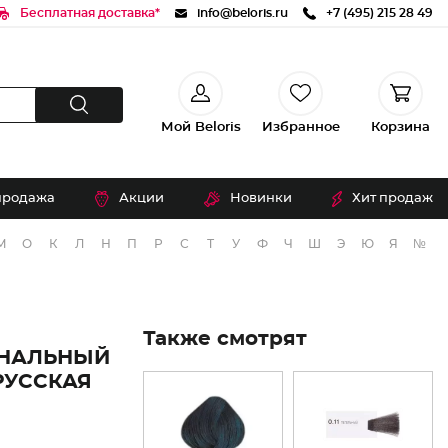
Бесплатная доставка*
info@beloris.ru
+7 (495) 215 28 49
Мой Beloris
Избранное
Корзина
продажа
Акции
Новинки
Хит продаж
М
О
К
Л
Н
П
Р
С
Т
У
Ф
Ч
Ш
Э
Ю
Я
№
Также смотрят
ОНАЛЬНЫЙ
РУССКАЯ