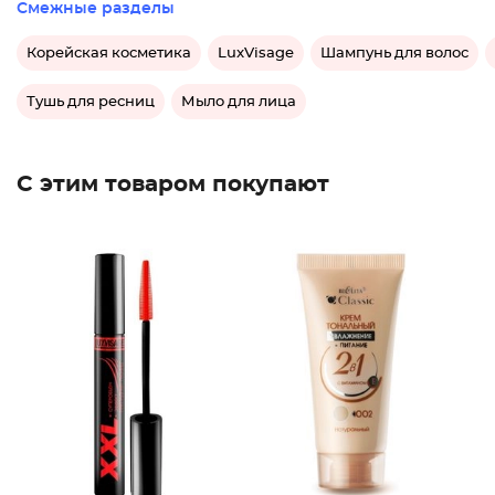
Смежные разделы
Корейская косметика
LuxVisage
Шампунь для волос
Тушь для ресниц
Мыло для лица
С этим товаром покупают
Тушь дл
Крем дл