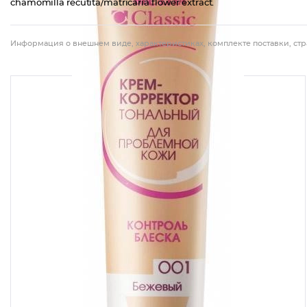
chamomilla recutita/matricaria flower extract.
Информация о внешнем виде, характеристиках, комплекте поставки, стр