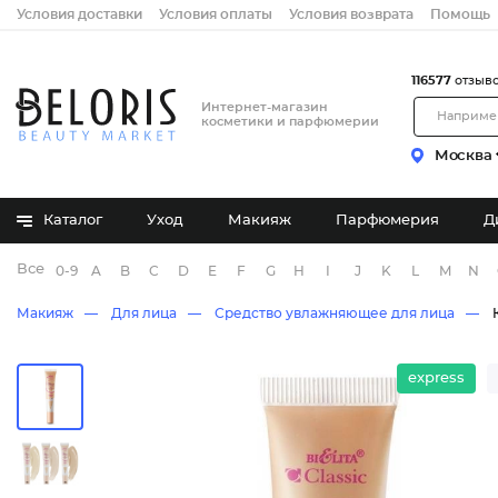
Условия доставки
Условия оплаты
Условия возврата
Помощь
116577
отзыв
Интернет-магазин
косметики и парфюмерии
Москва
Каталог
Уход
Макияж
Парфюмерия
Д
Все бренды
0-9
A
B
C
D
E
F
G
H
I
J
K
L
M
N
Макияж
Для лица
Средство увлажняющее для лица
express