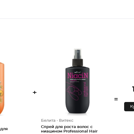
+
=
К
Белита - Витекс
Спрей для роста волос с
 для
ниацином Professional Hair