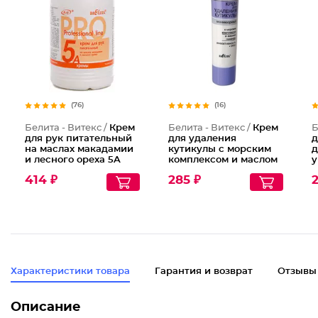
(76)
(16)
Белита - Витекс /
Крем
Белита - Витекс /
Крем
Б
для рук питательный
для удаления
д
на маслах макадамии
кутикулы с морским
д
и лесного ореха 5A
комплексом и маслом
у
лаванды маникюрный
о
414 ₽
285 ₽
2
Характеристики товара
Гарантия и возврат
Отзывы
Описание