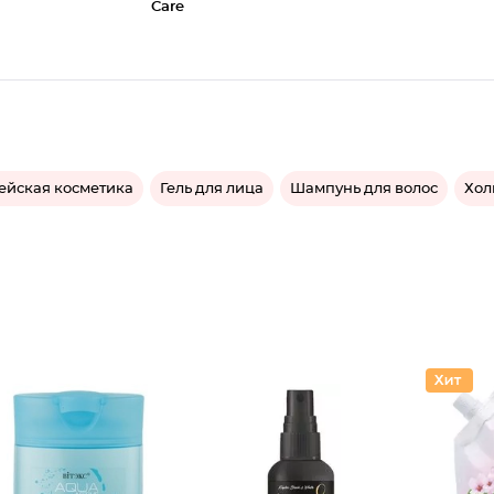
Care
ейская косметика
Гель для лица
Шампунь для волос
Хол