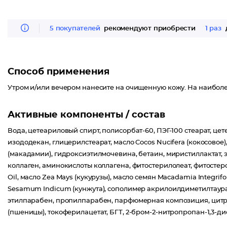
5 покупателей
рекомендуют приобрести
1 раз
Способ применения
Утром и/или вечером нанесите на очищенную кожу. На наиболе
Активные компоненты / состав
Вода, цетеариловый спирт, полисорбат-60, ПЭГ-100 стеарат, це
изододекан, глицерилстеарат, масло Cocos Nucifera (кокосовое)
(макадамии), гидроксиэтилмочевина, бетаин, миристиллактат,
коллаген, аминокислоты коллагена, фитостерилолеат, фитостер
Oil, масло Zea Mays (кукурузы), масло семян Macadamia Integrif
Sesamum Indicum (кунжута), сополимер акрилоилдиметилтаур
этилпарабен, пропилпарабен, парфюмерная композиция, цитра
(пшеницы), токоферилацетат, БГТ, 2-бром-2-нитропропан-1,3-ди