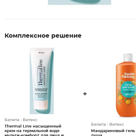
Комплексное решение
+
Белита - Витекс
Белита - Витекс
Thermal Line насыщенный
крем на термальной воде
Мандариновый гель
мульти-комфорт для лица и
душа