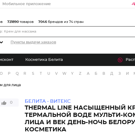
Мобильное приложение
ов
721890
товаров
7046
брендов из 74 стран
Пункты выдачи заказов
исконт
Косметика Белита
Рас
O
P
Q
R
S
T
U
V
W
Y
Z
А
Б
В
Д
З
И
м для лица
БЕЛИТА - ВИТЕКС
0
THERMAL LINE НАСЫЩЕННЫЙ К
ТЕРМАЛЬНОЙ ВОДЕ МУЛЬТИ-КО
ЛИЦА И ВЕК ДЕНЬ-НОЧЬ БЕЛОР
КОСМЕТИКА