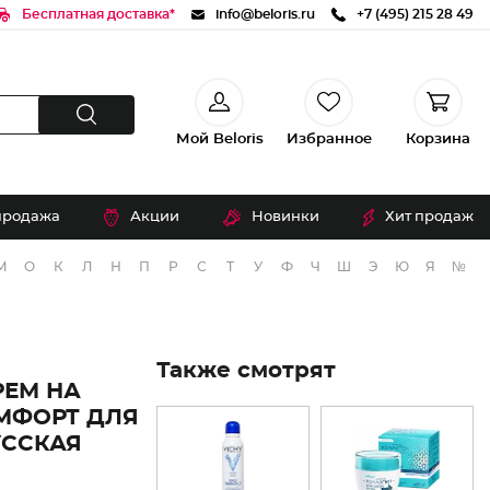
Бесплатная доставка*
info@beloris.ru
+7 (495) 215 28 49
Мой Beloris
Избранное
Корзина
продажа
Акции
Новинки
Хит продаж
М
О
К
Л
Н
П
Р
С
Т
У
Ф
Ч
Ш
Э
Ю
Я
№
Также смотрят
РЕМ НА
МФОРТ ДЛЯ
УССКАЯ