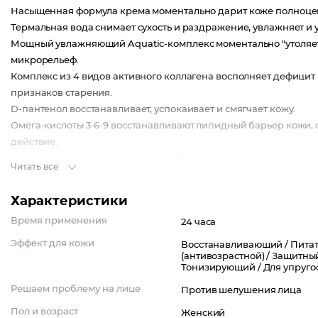
Насыщенная формула крема моментально дарит коже полноценн
Термальная вода снимает сухость и раздражение, увлажняет и 
Мощный увлажняющий Aquatic-комплекс моментально "утоляет 
микрорельеф.
Комплекс из 4 видов активного коллагена восполняет дефицит 
признаков старения.
D-пантенол восстанавливает, успокаивает и смягчает кожу.
Омега-кислоты 3-6-9 восстанавливают липидный барьер кож
действие.
Идеально подходит для ухода за обезвоженной, уставшей, а так
Читать все
Характеристики
Время применения
24 часа
Эффект для кожи
Восстанавливающий /
Питат
(антивозрастной) /
Защитный
Тонизирующий /
Для упруго
Решаем проблему на лице
Против шелушения лица
Пол и возраст
Женский