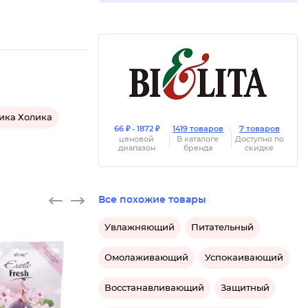
ика Холика
66 ₽ - 1872 ₽
1419 товаров
7 товаров
ценовой
В каталоге
Доступно по
диапазон
бренда
скидке
Все похожие товары
Увлажняющий
Питательный
Омолаживающий
Успокаивающий
Восстанавливающий
Защитный