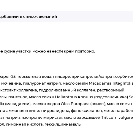
добавили в список желаний
е сухие участки можно нанести крем повторно.
теарет-25, термальная вода, глицерилтрикаприлат/капрат, сорбитол
, мочевина, гиалуронат натрия, масло семян Macadamia Integrifoli
 экстракт коллагена, гидролизованный коллаген, растворимый
олы, пантенол, масло семян Helianthus Annuus (подсолнечника) S
olia (макадамии), масло плодов Olea Europaea (оливы), масло семян
ата аммония и винилпирролидона, феноксиэтанол, метилпарабен
т натрия, изопропилмиристат, масло зародышей Triticum vulgar
ол, лимонная кислота, гексилциннамаль.