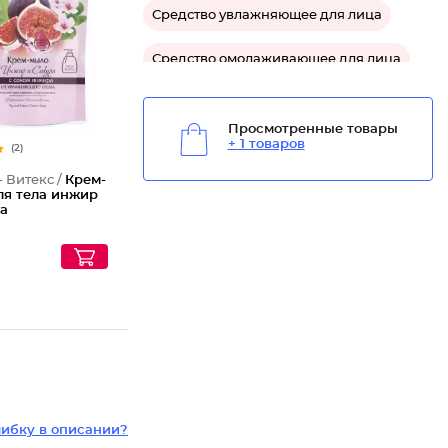
Средство увлажняющее для лица
Средство омолаживающее для лица
Средство для упругости кожи лица
Просмотренные товары
+ 1 товаров
Средство от шелушения для лица
(2)
- Витекс /
Крем-
Средство успокаивающее для лица
ля тела инжир
ра
Средство защитное для лица
ибку в описании?