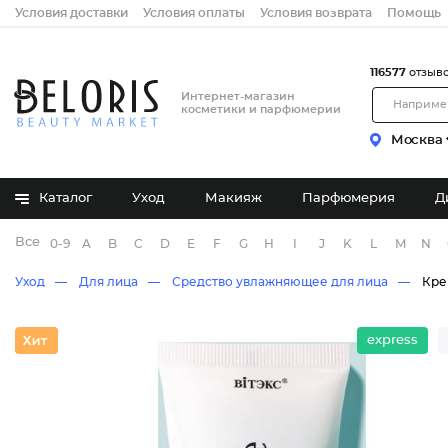
Условия доставки
Условия оплаты
Условия возврата
Помощь
116577
отзыв
Интернет-магазин
косметики и парфюмерии
Москва
Каталог
Уход
Макияж
Парфюмерия
Д
Все бренды
0-9
A
B
C
D
E
F
G
H
I
J
K
L
M
N
Уход
Для лица
Средство увлажняющее для лица
Кре
express