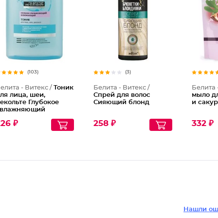
(103)
(3)
елита - Витекс /
Тоник
Белита - Витекс /
Белита 
ля лица, шеи,
Спрей для волос
мыло д
екольте Глубокое
Сияющий блонд
и саку
влажняющий
свежающий
26 ₽
258 ₽
332 ₽
Нашли ош