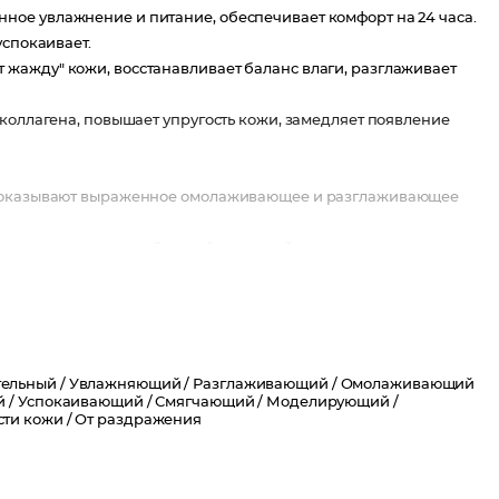
ое увлажнение и питание, обеспечивает комфорт на 24 часа.
успокаивает.
жажду" кожи, восстанавливает баланс влаги, разглаживает
коллагена, повышает упругость кожи, замедляет появление
и, оказывают выраженное омолаживающее и разглаживающее
же за чувствительной кожей, склонной к сухости и покраснениям.
ельный /
Увлажняющий /
Разглаживающий /
Омолаживающий
 /
Успокаивающий /
Смягчающий /
Моделирующий /
сти кожи /
От раздражения