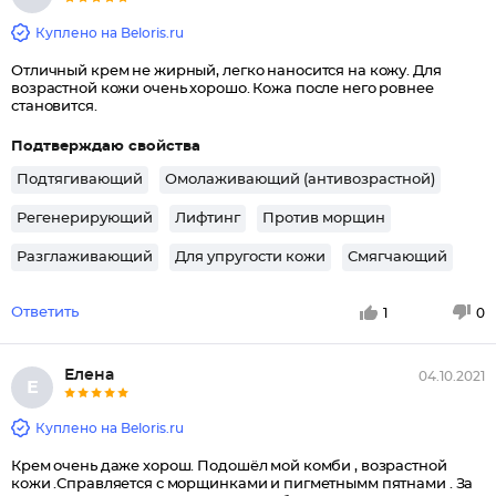
Куплено на Beloris.ru
Отличный крем не жирный, легко наносится на кожу. Для
возрастной кожи очень хорошо. Кожа после него ровнее
становится.
Подтверждаю свойства
Подтягивающий
Омолаживающий (антивозрастной)
Регенерирующий
Лифтинг
Против морщин
Разглаживающий
Для упругости кожи
Смягчающий
Ответить
1
0
Елена
04.10.2021
Е
Куплено на Beloris.ru
Крем очень даже хорош. Подошёл мой комби , возрастной
кожи .Справляется с морщинками и пигметнымм пятнами . За