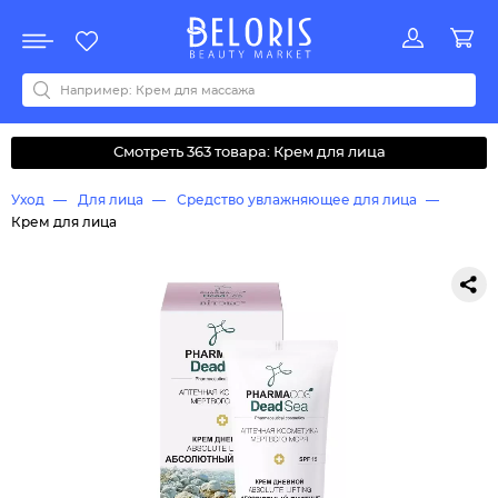
Распродажа
Акции
Новинки
Хит продаж
Все бренды
0-9
A
B
C
D
E
F
G
H
I
J
K
L
M
N
O
P
Q
R
S
T
U
V
W
Y
Z
А
Б
В
Д
З
И
М
О
К
Л
Н
П
Р
С
Т
У
Ф
Ч
Смотреть 363 товара: Крем для лица
Уход
Для лица
Средство увлажняющее для лица
Крем для лица