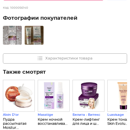
Код:
1000056140
Фотографии покупателей
Характеристики товара
Также смотрят
Alvin D’or
Masstige
Белита - Витекс
Luxvisage
Пудра
Крем ночной
Крем-лифтинг
Крем тонал
рассыпчатая
восстанавлива...
для лица и ш...
Skin Evolu...
Moistur...