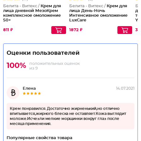
Белита - Витекс /
Крем для
Белита - Витекс /
Крем для
Бе
лица дневной МезоКрем
лица День-Ночь
дл
комплексное омоложение
Интенсивное омоложение
то
50+
LuxCare
Yo
811 ₽
1872 ₽
30
Оценки пользователей
положительных оценок
100%
из 9
Елена
14.07.2021
Крем понравился. Достаточно жирненький,но отлично
впитывается,жирного блеска не оставляет.Кожа выглядит
моложе.Исчезли мелкие морщинки вокруг глаз после
месяца применения.
Популярные свойства товара