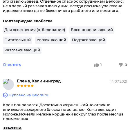
это ставлю 5 звёзд. Отдельное спасибо сотрудникам Белорис ,
не в первый раз заказываю у них , всегда посылка упакована
идеально.никогда не было ничего разбитого или помятого. .
Подтверждаю свойства
Для осветления (отбеливание)
Восстанавливающий
Питательный
Увлажняющий
Подтягивающий
Разглаживающий
Ответить
1
0
Елена, Калининград
14.07.2021
Куплено на Beloris.ru
Крем понравился. Достаточно жирненький,но отлично
впитывается,жирного блеска не оставляет.Кожа выглядит
моложе.Исчезли мелкие морщинки вокруг глаз после месяца
применения.