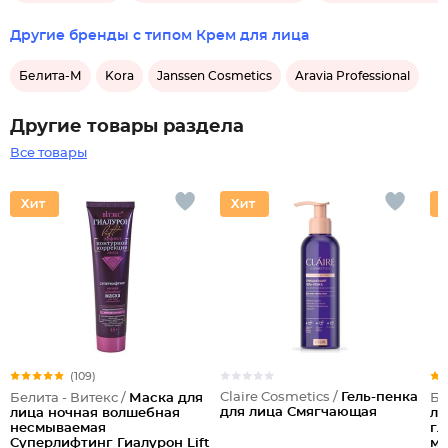
Другие бренды с типом Крем для лица
Белита-М
Kora
Janssen Cosmetics
Aravia Professional
Другие товары раздела
Все товары
(109)
Claire Cosmetics /
Гель-пенка
Белита - Витекс /
Маска для
Бе
для лица Смягчающая
лица ночная волшебная
ли
несмываемая
гл
Суперлифтинг Гиалурон Lift
мо