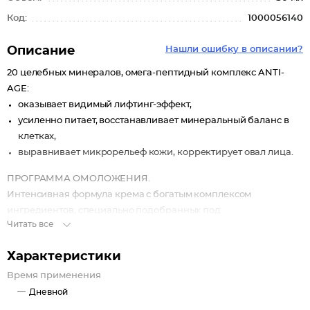
Код:
1000056140
Описание
Нашли ошибку в описании?
20 целебных минералов, омега-пептидный комплекс ANTI-
AGE:
оказывает видимый лифтинг-эффект,
усиленно питает, восстанавливает минеральный баланс в
клетках,
выравнивает микрорельеф кожи, корректирует овал лица.
ПРОГРАММА ОМОЛОЖЕНИЯ.
Интенсивная формула крема с богатым комплексом
ингредиентов, специально подобранных под
Читать все
физиологические потребности зрелой кожи, обеспечивает
абсолютный лифтинг, минимизирует признаки внутреннего и
Характеристики
внешнего старения кожи, значительно улучшает качество и
внешний вид кожи.
Время применения
Целебный эликсир из 20 минералов Мертвого моря активно
Дневной
насыщает клетки необходимыми веществами, стимулирует