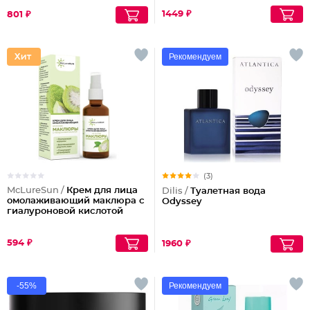
1449 ₽
801 ₽
Рекомендуем
(3)
McLureSun /
Крем для лица
Dilis /
Туалетная вода
омолаживающий маклюра с
Odyssey
гиалуроновой кислотой
594 ₽
1960 ₽
-55%
Рекомендуем