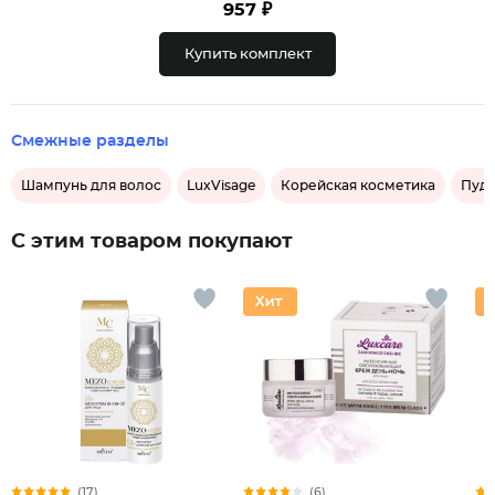
957 ₽
Купить комплект
Смежные разделы
Шампунь для волос
LuxVisage
Корейская косметика
Пудр
С этим товаром покупают
(17)
(6)