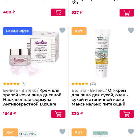
55+
400 ₽
527 ₽
Рекомендуем
(3)
(33)
Белита - Витекс /
Крем для
Белита - Витекс /
Oil-крем
зрелой кожи лица дневной
для лица для сухой, очень
Насыщенная формула
сухой и атопичной кожи
Антивозрастной LuxCare
Максимально питающий
45+
1646 ₽
330 ₽