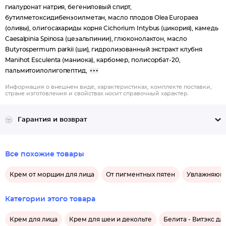
гиалуронат натрия, бегениловый спирт,
уменьшение раздражений и шелушений, улучшение
бутилметоксидибензоилметан, масло плодов Olea Europaea
внешнего вида кожи.
(оливы), олигосахариды корня Cichorium Intybus (цикория), камедь
Глицерин обладает способностью притягивать влагу из
Caesalpinia Spinosa (цезальпинии), глюконолактон, масло
воздуха, поэтому является эффективным увлажнителем.
Butyrospermum parkii (ши), гидролизованный экстракт клубня
Смягчает, препятствует появлению раздражений и
Manihot Esculenta (маниока), карбомер, полисорбат-20,
воспалений на коже.
пальмитоилолигопептид,
Специальный биосахарид (Biosaccharide Gum) образует на
Информация о внешнем виде, характеристиках, комплекте поставки,
поверхности кожи невесомую дышащую вуаль, которая
стране изготовления и свойствах носит справочный характер.
защищает кожу от негативных воздействий окружающей
среды и предохраняет от обезвоживания.
Гарантия и возврат
Масло ши обладает высокой биоактивностью, благодаря чему
интенсивно насыщает кожу ценными компонентами, смягчает,
придает нежность и шелковистость, выравнивает цвет кожи.
Все похожие товары
Эффективные УФ-фильтры защищают кожу от негативного
влияния излучений, предохраняя от фотостарения.
Крем от морщин для лица
От пигментных пятен
Увлажняющ
Результат: увлажненная, подтянутая и разглаженная, кожа
выглядит более молодой, свежей и нежно сияющей в течение
Категории этого товара
всего дня.
Крем для лица
Крем для шеи и декольте
Белита - Витэкс дл