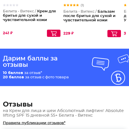
(1)
Белита - Витекс /
Крем для
Белита - Витекс /
Бальзам
Бе
бритья для сухой и
после бритья для сухой и
ду
чувствительной кожи
чувствительной кожи
Ув
241 ₽
229 ₽
30
Дарим баллы за
отзывы
10 баллов
за отзыв*
20 баллов
за отзыв с фото товара
Отзывы
на Крем для лица и шеи Абсолютный лифтинг Absolute
lifting SPF 15 дневной 55+ Белита - Витекс
Правила публикации отзывов*