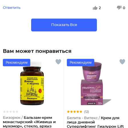
Ответить
2
0
Показать Все
Вам может понравиться
Рекомендуем
Рекомендуем
(12)
Бизорюк /
Бальзам-крем
Белита - Витекс /
Крем для
монастырский «Живица и
лица дневной
мухомор», стекло, архыз
Суперлифтинг Гиалурон Lift