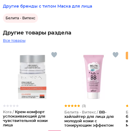
Другие бренды с типом Маска для лица
Белита - Витекс
Другие товары раздела
Все товары
(3)
Kora /
Крем-комфорт
Белита - Витекс /
BВ-
Бе
успокаивающий для
хайлайтер для лица для
ба
чувствительной кожи
молодой кожи с
во
лица
тонирующим эффектом
Ми
Безупречное сияние
ва