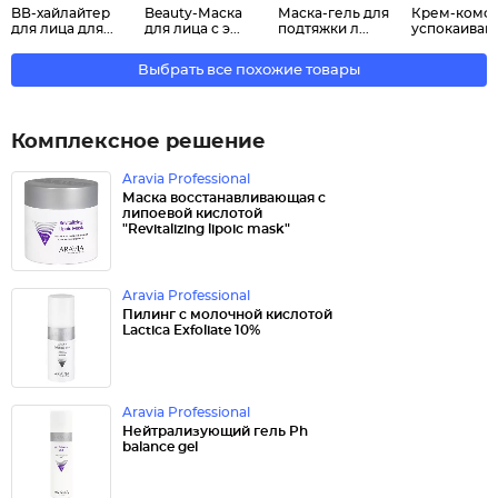
BВ-хайлайтер
Beauty-Маска
Маска-гель для
Крем-комф
для лица для...
для лица с э...
подтяжки л...
успокаивающ
Выбрать все похожие товары
Комплексное решение
Aravia Professional
Маска восстанавливающая с
липоевой кислотой
"Revitalizing lipoic mask"
Aravia Professional
Пилинг с молочной кислотой
Lactica Exfoliate 10%
Aravia Professional
Нейтрализующий гель Ph
balance gel