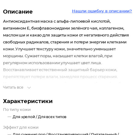
Описание
Нашли ошибку в описании?
Антиоксидантная маска с альфа-липоевой кислотой,
витамином Е, биофлавоноидами зелёного чая, коллагеном,
маслом ши и какао для защиты кожи от негативного действия
свободных радикалов, старения и потери энергии клетками
кожи. Улучшает текстуру кожи, значительно уменьшает
морщины. Сужает поры, насыщает клетки влагой, при
регулярном использовании улучшает цвет лица.
Восстанавливает естественный защитный барьер кожи,
препятствует потере влаги, замедляя процесс старения.
Назначение: антиоксидантный уход за зрелой кожей любого
Читать все
типа, коррекция морщин, увлажнение
Характеристики
По типу кожи
Для зрелой /
Для всех типов
Эффект для кожи
Для сужения пор /
Восстанавливающий /
Питательный /