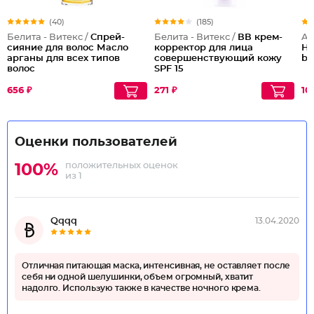
(40)
(185)
Белита - Витекс /
Спрей-
Белита - Витекс /
ВВ крем-
Ar
сияние для волос Масло
корректор для лица
Не
арганы для всех типов
совершенствующий кожу
ba
волос
SPF 15
656 ₽
271 ₽
10
Оценки пользователей
положительных оценок
100%
из 1
Qqqq
13.04.2020
Отличная питающая маска, интенсивная, не оставляет после
себя ни одной шелушинки, объем огромный, хватит
надолго. Использую также в качестве ночного крема.