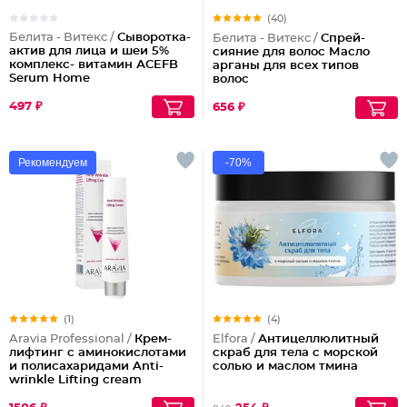
(40)
Белита - Витекс /
Сыворотка-
Белита - Витекс /
Спрей-
актив для лица и шеи 5%
сияние для волос Масло
комплекс- витамин АСЕFB
арганы для всех типов
Serum Home
волос
497 ₽
656 ₽
Рекомендуем
-70%
(1)
(4)
Aravia Professional /
Крем-
Elfora /
Антицеллюлитный
лифтинг с аминокислотами
скраб для тела с морской
и полисахаридами Anti-
солью и маслом тмина
wrinkle Lifting cream