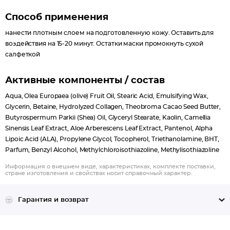
Способ применения
нанести плотным слоем на подготовленную кожу. Оставить для
воздействия на 15-20 минут. Остатки маски промокнуть сухой
салфеткой
Активные компоненты / состав
Aqua, Olea Europaea (olive) Fruit Oil, Stearic Acid, Emulsifying Wax,
Glycerin, Betaine, Hydrolyzed Collagen, Theobroma Cacao Seed Butter,
Butyrospermum Parkii (Shea) Oil, Glyceryl Stearate, Kaolin, Camellia
Sinensis Leaf Extract, Aloe Arberescens Leaf Extract, Pantenol, Alpha
Lipoic Acid (ALA), Propylene Glycol, Tocopherol, Triethanolamine, ВНТ,
Parfum, Benzyl Alcohol, Methylchloroisothiazoline, Methylisothiazoline
Информация о внешнем виде, характеристиках, комплекте поставки,
стране изготовления и свойствах носит справочный характер.
Гарантия и возврат