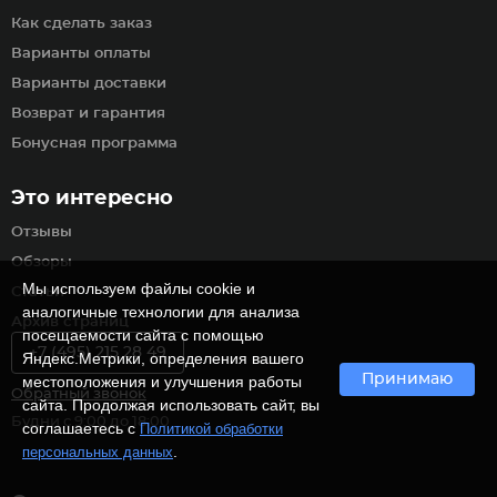
Как сделать заказ
Варианты оплаты
Варианты доставки
Возврат и гарантия
Бонусная программа
Это интересно
Отзывы
Обзоры
Мы используем файлы cookie и
Статьи
аналогичные технологии для анализа
Архив страниц
посещаемости сайта с помощью
+7 (495) 215 28 49
Яндекс.Метрики, определения вашего
Принимаю
местоположения и улучшения работы
Обратный звонок
сайта. Продолжая использовать сайт, вы
Будни с 9:00 до 18:00
соглашаетесь с
Политикой обработки
.
персональных данных