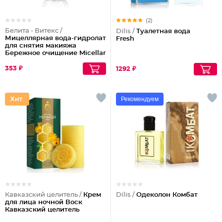
(2)
Белита - Витекс /
Dilis /
Туалетная вода
Мицеллярная вода-гидролат
Fresh
для снятия макияжа
Бережное очищение Micellar
Cleansing
353 ₽
1292 ₽
Рекомендуем
Кавказский целитель /
Крем
Dilis /
Одеколон Комбат
для лица ночной Воск
Кавказский целитель