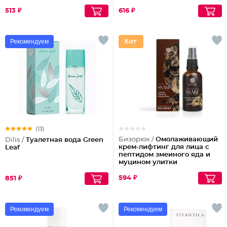
513 ₽
616 ₽
Рекомендуем
(13)
Бизорюк /
Омолаживающий
Dilis /
Туалетная вода Green
крем-лифтинг для лица с
Leaf
пептидом змеиного яда и
муцином улитки
594 ₽
851 ₽
Рекомендуем
Рекомендуем