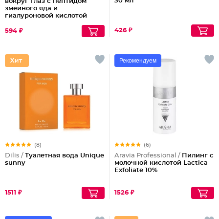
30 мл
вокруг глаз с пептидом
змеиного яда и
гиалуроновой кислотой
426 ₽
594 ₽
Рекомендуем
(8)
(6)
Dilis /
Туалетная вода Unique
Aravia Professional /
Пилинг с
sunny
молочной кислотой Lactica
Exfoliate 10%
1511 ₽
1526 ₽