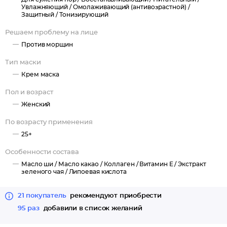
Увлажняющий /
Омолаживающий (антивозрастной) /
Защитный /
Тонизирующий
Решаем проблему на лице
Против морщин
Тип маски
Крем маска
Пол и возраст
Женский
По возрасту применения
25+
Особенности состава
Масло ши /
Масло какао /
Коллаген /
Витамин Е /
Экстракт
зеленого чая /
Липоевая кислота
21 покупатель
рекомендуют приобрести
95 раз
добавили в список желаний