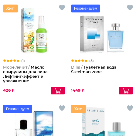
Рекомендуем
(1)
(8)
Море лечит /
Масло
Dilis /
Туалетная вода
спирулины для лица
Steelman zone
Лифтинг-эффект и
увлажнение
426 ₽
1449 ₽
Рекомендуем