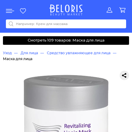
Распродажа
Акции
Новинки
Хит продаж
Все бренды
0-9
A
B
C
D
E
F
G
H
I
J
K
L
M
N
O
P
Q
R
S
T
U
V
W
Y
Z
А
Б
В
Д
З
И
М
О
К
Л
Н
П
Р
С
Т
У
Ф
Ч
Смотреть 109 товаров: Маска для лица
Уход
Для лица
Средство увлажняющее для лица
Маска для лица