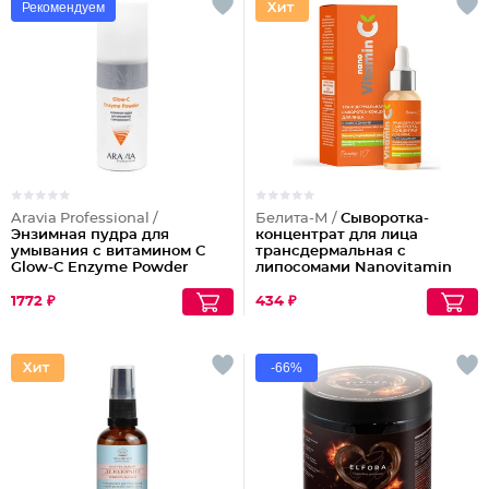
Рекомендуем
Aravia Professional /
Белита-М /
Сыворотка-
Энзимная пудра для
концентрат для лица
умывания с витамином С
трансдермальная с
Glow-C Enzyme Powder
липосомами Nanovitamin
С
1772 ₽
434 ₽
-66%