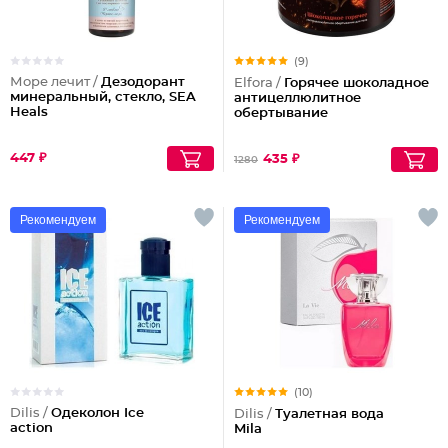
(9)
Море лечит /
Дезодорант
Elfora /
Горячее шоколадное
минеральный, стекло, SEA
антицеллюлитное
Heals
обертывание
447 ₽
435 ₽
1280
Рекомендуем
Рекомендуем
(10)
Dilis /
Одеколон Ice
Dilis /
Туалетная вода
action
Mila