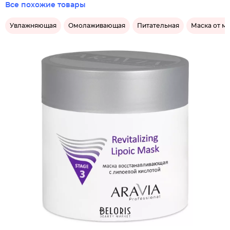
Все похожие товары
Увлажняющая
Омолаживающая
Питательная
Маска от м