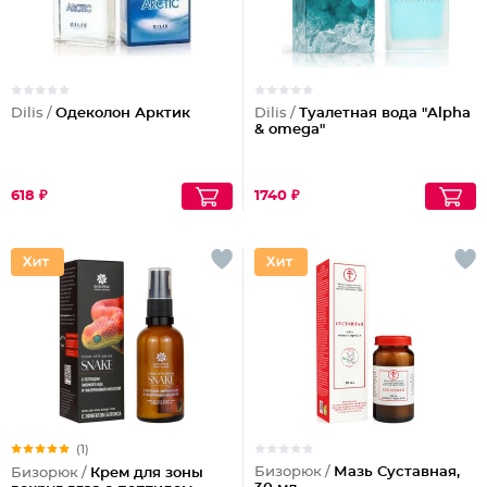
Dilis /
Одеколон Арктик
Dilis /
Туалетная вода "Alpha
& omega"
618 ₽
1740 ₽
(1)
Бизорюк /
Мазь Суставная,
Бизорюк /
Крем для зоны