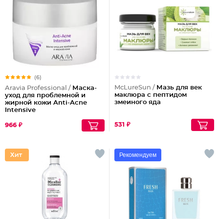
(6)
McLureSun /
Мазь для век
Aravia Professional /
Маска-
маклюра с пептидом
уход для проблемной и
змеиного яда
жирной кожи Anti-Acne
Intensive
531 ₽
966 ₽
Рекомендуем