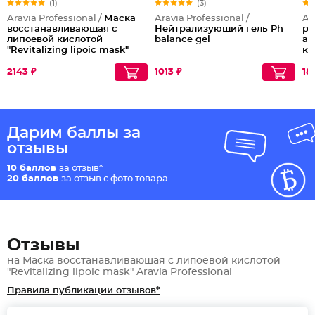
(1)
(3)
Aravia Professional /
Маска
Aravia Professional /
Ar
восстанавливающая с
Нейтрализующий гель Ph
ре
липоевой кислотой
balance gel
аз
"Revitalizing lipoic mask"
ко
2143 ₽
1013 ₽
18
Дарим баллы за
отзывы
10 баллов
за отзыв*
20 баллов
за отзыв с фото товара
Отзывы
на Маска восстанавливающая с липоевой кислотой
"Revitalizing lipoic mask" Aravia Professional
Правила публикации отзывов*