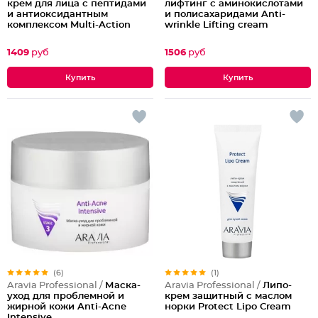
крем для лица с пептидами
лифтинг с аминокислотами
и антиоксидантным
и полисахаридами Anti-
комплексом Multi-Action
wrinkle Lifting cream
Peptide Cream
1409
руб
1506
руб
(6)
(1)
Aravia Professional /
Маска-
Aravia Professional /
Липо-
уход для проблемной и
крем защитный с маслом
жирной кожи Anti-Acne
норки Protect Lipo Cream
Intensive