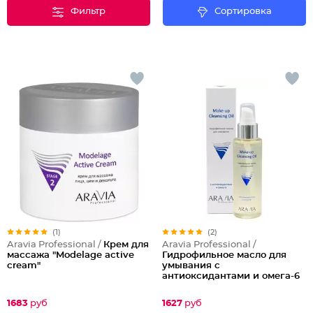
Фильтр
Сортировка
(1)
(2)
Aravia Professional /
Крем для
Aravia Professional /
массажа "Modelage active
Гидрофильное масло для
cream"
умывания с
антиоксидантами и омега-6
Make-Up Cleansing Oil
1683
руб
1627
руб