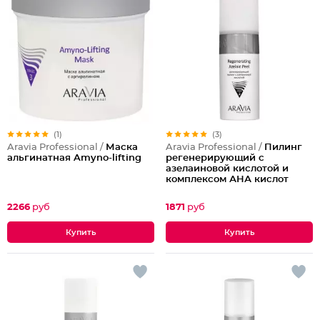
(1)
(3)
Aravia Professional /
Маска
Aravia Professional /
Пилинг
альгинатная Amyno-lifting
регенерирующий с
азелаиновой кислотой и
комплексом АНА кислот
2266
руб
1871
руб