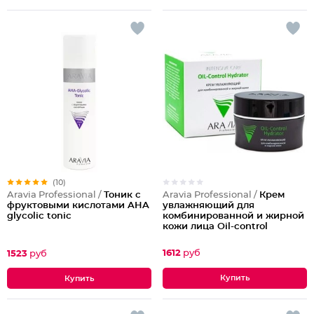
(10)
Aravia Professional /
Крем
Aravia Professional /
Тоник с
увлажняющий для
фруктовыми кислотами AHA
комбинированной и жирной
glycolic tonic
кожи лица Oil-control
Hydrator
1612
руб
1523
руб