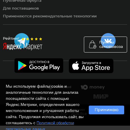
Публичная оферта
Для поставщиков
Применяются рекомендательные технологии
Рейтинг
Пункты
самовывоза
Мы используем файлы cookie и
аналогичные технологии для анализа
посещаемости сайта с помощью
Яндекс.Метрики, определения вашего
Ⓒ Интернет-магазин
Принимаю
местоположения и улучшения работы
Белорис 2012 - 2026 Все
сайта. Продолжая использовать сайт, вы
права защищены
соглашаетесь с
Политикой обработки
.
персональных данных