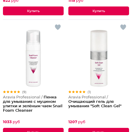
822
руб
1115
руб
(9)
(1)
Aravia Professional /
Пенка
Aravia Professional /
для умывания с муцином
Очищающий гель для
улитки и зелёным чаем Snail
умывания "Soft Clean Gel"
Foam Cleanser
1033
руб
1207
руб