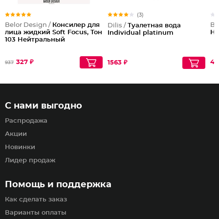
(3)
Belor Design /
Консилер для
Be
Dilis /
Туалетная вода
лица жидкий Soft Focus, Тон
Ha
Individual platinum
103 Нейтральный
327 ₽
46
1563 ₽
937
С нами выгодно
Распродажа
Акции
Новинки
Лидер продаж
Помощь и поддержка
Как сделать заказ
Варианты оплаты