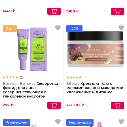
1449 ₽
1380 ₽
-55%
(2)
(4)
Белита - Витекс /
Сыворотка-
Elfora /
Крем для тела с
флюид для лица
маслами какао и макадамии
совершенствующая с
Увлажнение и питание
гликолевой кислотой
277 ₽
382 ₽
849
Рекомендуем
Рекомендуем