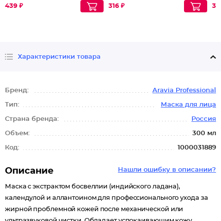
439 ₽
316 ₽
33
Характеристики товара
Бренд:
Aravia Professional
Тип:
Маска для лица
Страна бренда:
Россия
Объем:
300 мл
Код:
1000031889
Описание
Нашли ошибку в описании?
Маска с экстрактом босвеллии (индийского ладана),
календулой и аллантоином для профессионального ухода за
жирной проблемной кожей после механической или
ультразвуковой чистки. Обладает успокаивающим кожу