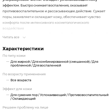
эффектом. Быстро снимает воспаления, оказывает
противовоспалительное и рассасывающее действие. Сужает
поры, заживляет и охлаждает кожу, обеспечивает чувство
комфорта после интенсивного косметологического
воздействия
Назначение: уход за жирной кожей, комбинированной кожей
Читать все
с жирной Т-зоной, кожей с акне
Характеристики
По типу кожи
Для жирной /
Для комбинированной (смешанной) /
Для
проблемной /
Для воспаленной
По возрасту применения
Все возраста
Эффект для кожи
Для сужения пор /
Успокаивающий /
Противовоспалительный
/
Охлаждающий
Решаем проблему на лице