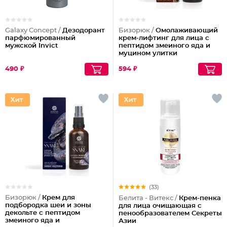
Galaxy Concept /
Дезодорант
Бизорюк /
Омолаживающий
парфюмированный
крем-лифтинг для лица с
мужской Invict
пептидом змеиного яда и
муцином улитки
490 ₽
594 ₽
(33)
Бизорюк /
Крем для
Белита - Витекс /
Крем-пенка
подбородка шеи и зоны
для лица очищающая с
декольте с пептидом
пенообразователем Секреты
змеиного яда и
Азии