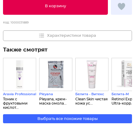
В корзину
Код:
1000031889
Характеристики товара
Также смотрят
Aravia Professional
Pleyana
Белита - Витекс
Белита-М
Тоник с
Pleyana, крем-
Clean Skin чистая
Retinol Expe
фруктовыми
маска омола...
кожа ус...
Ultra-корр...
кислот...
Выбрать все похожие товары