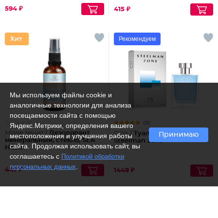
антиоксидантами
594 ₽
415 ₽
Рекомендуем
Мы используем файлы cookie и
аналогичные технологии для анализа
посещаемости сайта с помощью
(8)
Яндекс.Метрики, определения вашего
Море лечит /
Дезодорант
Dilis /
Туалетная вода
Принимаю
местоположения и улучшения работы
минеральный, стекло, SEA
Steelman zone
сайта. Продолжая использовать сайт, вы
Heals
соглашаетесь с
Политикой обработки
.
персональных данных
447 ₽
1449 ₽