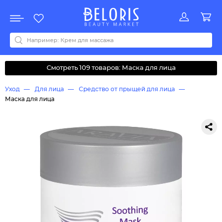
Распродажа
Акции
Новинки
Хит продаж
Все бренды
0-9
A
B
C
D
E
F
G
H
I
J
K
L
M
N
O
P
Q
R
S
T
U
V
W
Y
Z
А
Б
В
Д
З
И
М
О
К
Л
Н
П
Р
С
Т
У
Ф
Ч
Смотреть 109 товаров: Маска для лица
Уход
Для лица
Средство от прыщей для лица
Маска для лица