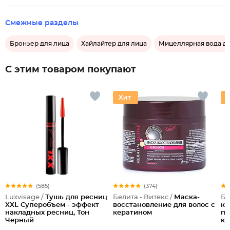
Смежные разделы
Бронзер для лица
Хайлайтер для лица
Мицеллярная вода дл
С этим товаром покупают
(585)
(374)
Luxvisage /
Тушь для ресниц
Белита - Витекс /
Маска-
Бе
XXL Суперобъем - эффект
восстановление для волос с
ко
накладных ресниц, Тон
кератином
по
Черный
ку