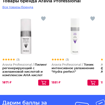
Товары бренда Aravia Professional
Все товары бренда
(3)
(3)
Aravia Professional /
Пилинг
Aravia Professional /
Тоник
Ar
регенерирующий с
интенсивное увлажнение
фр
азелаиновой кислотой и
"Hydra perfect"
AH
комплексом АНА кислот
1871 ₽
1551 ₽
15
Дарим баллы за