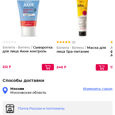
(2)
Белита - Витекс /
Сыворотка
Белита - Витекс /
Маска для
Ar
для лица Акне контроль
лица Spa-питание
фр
AH
212 ₽
240 ₽
15
Способы доставки
Москва
Изменить город
Московская область
Почта России и почтоматы