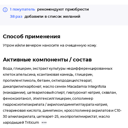
1 покупатель
рекомендуют приобрести
38 раз
добавили в список желаний
Способ применения
Утром и/или вечером наносите на очищенную кожу.
Активные компоненты / состав
Вода, глицерин, экстракт культуры недифференцированных
клеток апельсина, ксантановая камедь, глицерин,
пропиленгликоль, бетаин, октилдодецилстеарат,
дикаприлилкарбонат, масло семян Macadamia Integrifolia
(макадамии), цетеариловый спирт, гиалуронат натрия, сквалан,
феноксиэтанол, этилгексилглицерин, сополимер
гидроксиэтилакрилата / акрилоилдиметилтаурата натрия,
стеариновая кислота, диметикон, кроссполимер акрилатов и C10-
30 алкилакрилата, цетеарет-25, изопропилмиристат, масло
зародышей Triticum