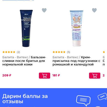
(2)
(5)
Белита - Витекс /
Бальзам-
Белита - Витекс /
Крем-
Бе
сливки после бритья для
присыпка под подгузники с
D-
нормальной кожи
ромашкой и календулой
по
209 ₽
181 ₽
28
Дарим баллы за
отзывы