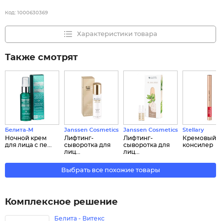
Код:
1000630369
Характеристики товара
Также смотрят
Белита-М
Janssen Cosmetics
Janssen Cosmetics
Stellary
Ночной крем
Лифтинг-
Лифтинг-
Кремовый
для лица с пе...
сыворотка для
сыворотка для
консилер
лиц...
лиц...
Выбрать все похожие товары
Комплексное решение
Белита - Витекс