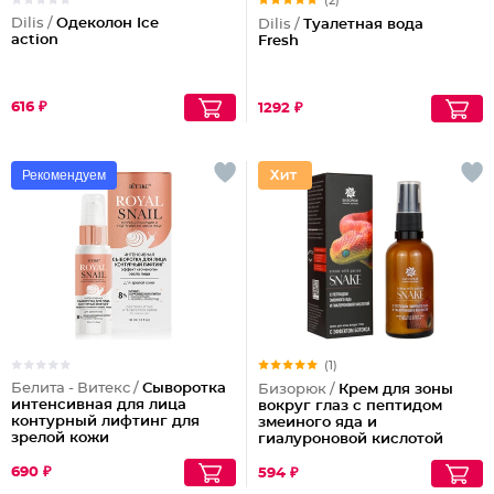
(2)
Dilis /
Одеколон Ice
Dilis /
Туалетная вода
action
Fresh
616 ₽
1292 ₽
Рекомендуем
(1)
Белита - Витекс /
Сыворотка
Бизорюк /
Крем для зоны
интенсивная для лица
вокруг глаз с пептидом
контурный лифтинг для
змеиного яда и
зрелой кожи
гиалуроновой кислотой
690 ₽
594 ₽