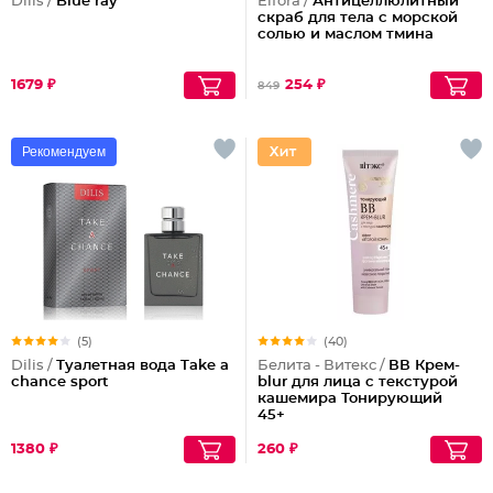
Dilis /
Blue ray
Elfora /
Антицеллюлитный
скраб для тела с морской
солью и маслом тмина
1679 ₽
254 ₽
849
Рекомендуем
(5)
(40)
Dilis /
Туалетная вода Take a
Белита - Витекс /
ВВ Крем-
chance sport
blur для лица с текстурой
кашемира Тонирующий
45+
1380 ₽
260 ₽