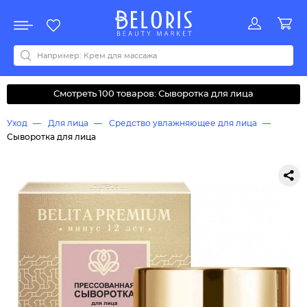
Распродажа
Акции
Новинки
Хит продаж
Все бренды
0-9
A
B
C
D
E
F
G
H
I
J
K
L
M
N
O
P
Q
R
S
T
U
V
W
Y
Z
А
Б
В
Д
З
И
М
О
К
Л
Н
П
Р
С
Т
У
Ф
Ч
Смотреть 100 товаров: Сыворотка для лица
Уход
Для лица
Средство увлажняющее для лица
Сыворотка для лица