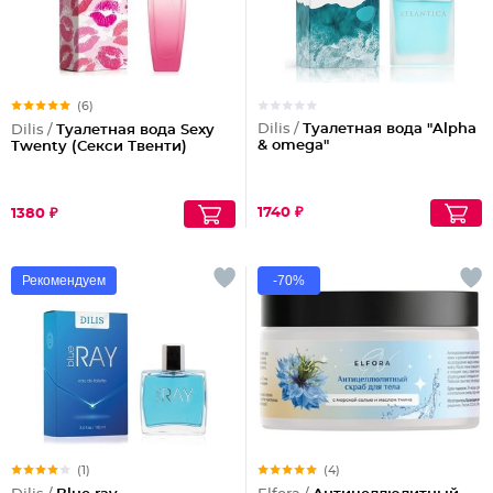
(6)
Dilis /
Туалетная вода "Alpha
Dilis /
Туалетная вода Sexy
& omega"
Twenty (Секси Твенти)
1740 ₽
1380 ₽
Рекомендуем
-70%
(1)
(4)