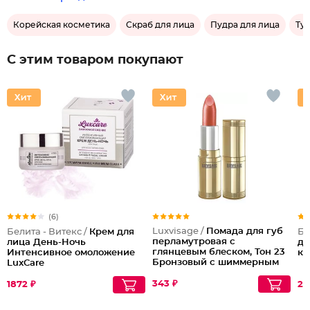
Корейская косметика
Скраб для лица
Пудра для лица
Ту
С этим товаром покупают
(6)
Luxvisage /
Помада для губ
Белита - Витекс /
Крем для
Бе
перламутровая с
лица День-Ночь
дл
глянцевым блеском, Тон 23
Интенсивное омоложение
ко
Бронзовый с шиммерным
LuxCare
перламутром
343 ₽
1872 ₽
28