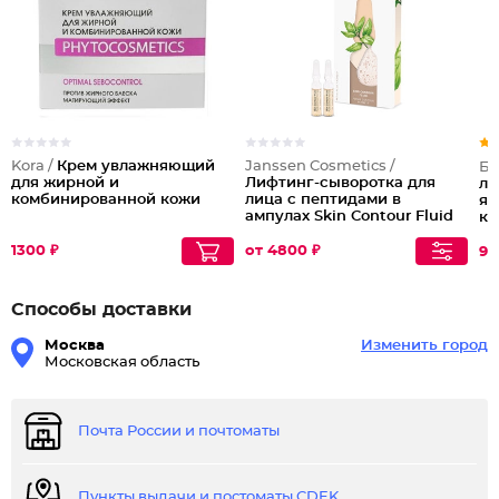
Kora /
Крем увлажняющий
Janssen Cosmetics /
Бе
для жирной и
Лифтинг-сыворотка для
ли
комбинированной кожи
лица с пептидами в
яд
ампулах Skin Contour Fluid
ко
Anti-age
1300 ₽
от 4800 ₽
94
Способы доставки
Москва
Изменить город
Московская область
Почта России и почтоматы
Пункты выдачи и постоматы CDEK