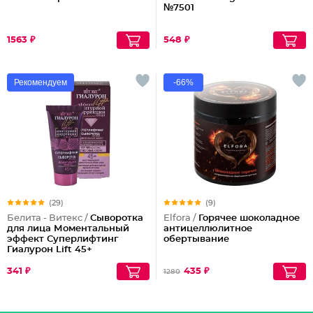
№7501
1563 ₽
548 ₽
Рекомендуем
-66%
(29)
(9)
Белита - Витекс /
Сыворотка
Elfora /
Горячее шоколадное
для лица Моментальный
антицеллюлитное
эффект Суперлифтинг
обертывание
Гиалурон Lift 45+
341 ₽
435 ₽
1280