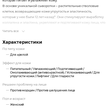
которая питает и увлажняет кожу.
В основе уникальной сыворотки – растительные стволовые
клетки, возвращающие коже упругость и эластичность,
которые у нее были 12 лет назад*. Они стимулируют выработку
коллагена и эластина, укрепляют и подтягивают кожу лица, что
приводит к заметному уменьшению морщин и омоложению
Читать все
кожи, делают ее нежной и гладкой, придают сияние.
* Эффект достигается через 56 дней ежедневного применения.
Характеристики
Эффективность доказана компанией Provital, Испания
По типу кожи
Для зрелой
Эффект для кожи
Питательный /
Увлажняющий /
Подтягивающий /
Омолаживающий (антивозрастной) /
Успокаивающий /
Для
упругости кожи /
Лифтинг /
Для гладкости
Решаем проблему на лице
Против морщин /
Против шелушения лица
Пол и возраст
Женский