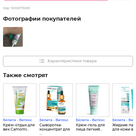
Код:
1000073059
Фотографии покупателей
Характеристики товара
Также смотрят
Белита - Витекс
Белита - Витекс
Белита - Витекс
Белита - Вит
Крем-отдых для
Сыворотка-
Крем-гель для
Жидкие пат
век Camomi...
концентрат для
лица легкий...
для кожи вок
...