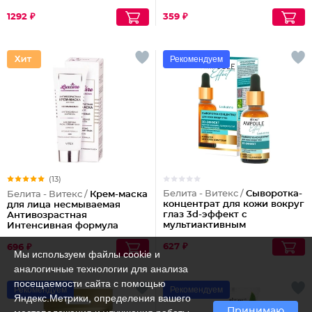
эффектов Совершенные
Волосы
1292 ₽
359 ₽
Рекомендуем
(13)
Белита - Витекс /
Сыворотка-
Белита - Витекс /
Крем-маска
концентрат для кожи вокруг
для лица несмываемая
глаз 3d-эффект с
Антивозрастная
мультиактивным
Интенсивная формула
действием
LuxCare
627 ₽
696 ₽
Мы используем файлы cookie и
аналогичные технологии для анализа
посещаемости сайта с помощью
Рекомендуем
Рекомендуем
Яндекс.Метрики, определения вашего
Принимаю