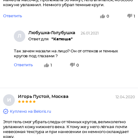
нанесла масочку, пролежала 30 минут, гель впитался, но особо
кожу не увлажнил. Немного убрал темные круги.
Ответить
0
1
Любушка-Голубушка
26.01.2021
Л
Ответ для
"Катюша"
Так зачем мазали на лицо? Он от оттеков и темных
кругов под глазами ?
Ответить
1
0
Игорь Пустой, Москва
12.04.2020
И
Куплено на Beloris.ru
Этот гель смог убрать следы от тёмных кругов, великолепно
увлажнил кожу нижнего века. К тому же у него лёгкая почти
невесомая текстура и при нанесении он немного охлаждает
кожу.