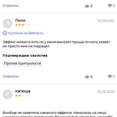
Ответить
0
1
Лили
25.09.2020
Л
Куплено на Beloris.ru
Эффект может и есть но у меня вылазят прыщи от него, может
он просто мне не подощел
Подтверждаю свойства
Против припухлости
Ответить
0
1
Катюша
26.06.2020
К
Вообще не заметила никакого эффекта. Намазала, на лицо