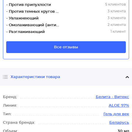
5 клиентов
- Против припухлости
3 клиента
- Против темных кругов под глазами
3 клиента
- Увлажняющий
2 клиента
- Омолаживающий (антивозрастной)
1 клиент
- Разглаживающий
Все отзывы
Характеристики товара
Бренд:
Белита - Витекс
Линия:
ALOE 97%
Тип:
Гель для век
Страна бренда:
Беларусь
Объем:
30 мл