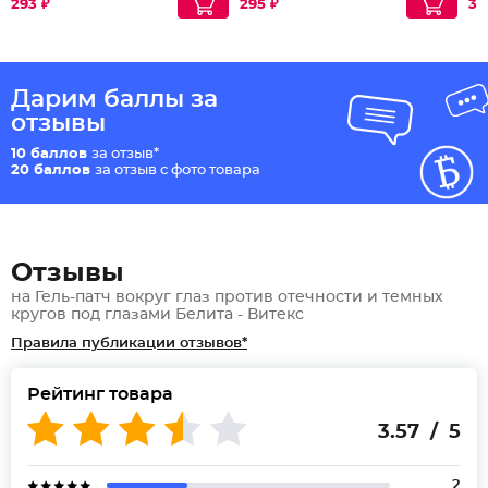
293 ₽
295 ₽
34
Дарим баллы за
отзывы
10 баллов
за отзыв*
20 баллов
за отзыв с фото товара
Отзывы
на Гель-патч вокруг глаз против отечности и темных
кругов под глазами Белита - Витекс
Правила публикации отзывов*
Рейтинг товара
3.57 / 5
2