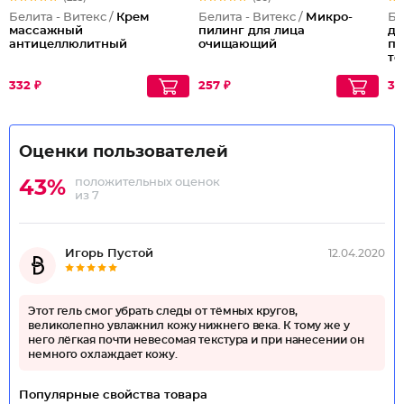
Белита - Витекс /
Крем
Белита - Витекс /
Микро-
Бе
массажный
пилинг для лица
дл
антицеллюлитный
очищающий
пр
те
Се
332 ₽
257 ₽
33
Оценки пользователей
положительных оценок
43%
из 7
Игорь Пустой
12.04.2020
Этот гель смог убрать следы от тёмных кругов,
великолепно увлажнил кожу нижнего века. К тому же у
него лёгкая почти невесомая текстура и при нанесении он
немного охлаждает кожу.
Популярные свойства товара