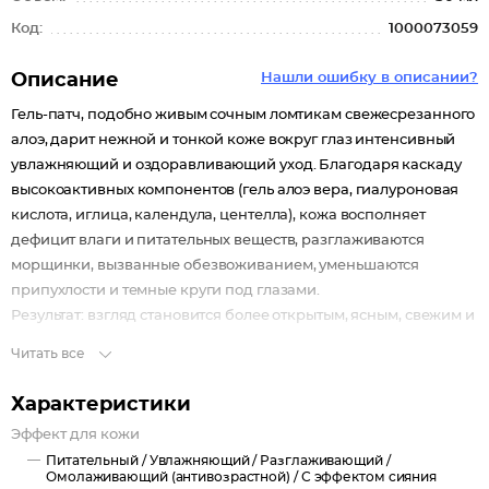
Код:
1000073059
Описание
Нашли ошибку в описании?
Гель-патч, подобно живым сочным ломтикам свежесрезанного
алоэ, дарит нежной и тонкой коже вокруг глаз интенсивный
увлажняющий и оздоравливающий уход. Благодаря каскаду
высокоактивных компонентов (гель алоэ вера, гиалуроновая
кислота, иглица, календула, центелла), кожа восполняет
дефицит влаги и питательных веществ, разглаживаются
морщинки, вызванные обезвоживанием, уменьшаются
припухлости и темные круги под глазами.
Результат: взгляд становится более открытым, ясным, свежим и
сияющим.
Читать все
Характеристики
Эффект для кожи
Питательный /
Увлажняющий /
Разглаживающий /
Омолаживающий (антивозрастной) /
С эффектом сияния