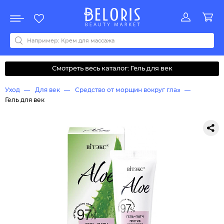
Распродажа
Акции
Новинки
Хит продаж
Все бренды
0-9
A
B
C
D
E
F
G
H
I
J
K
L
M
N
O
P
Q
R
S
T
U
V
W
Y
Z
А
Б
В
Д
З
И
М
О
К
Л
Н
П
Р
С
Т
У
Ф
Ч
Смотреть весь каталог: Гель для век
Уход
Для век
Средство от морщин вокруг глаз
Гель для век