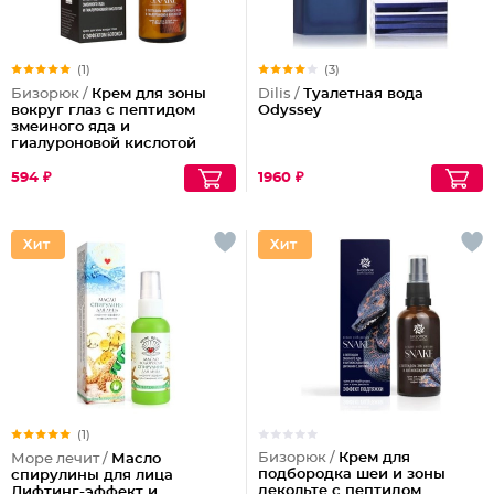
(1)
(3)
Бизорюк /
Крем для зоны
Dilis /
Туалетная вода
вокруг глаз с пептидом
Odyssey
змеиного яда и
гиалуроновой кислотой
594 ₽
1960 ₽
(1)
Бизорюк /
Крем для
Море лечит /
Масло
подбородка шеи и зоны
спирулины для лица
декольте с пептидом
Лифтинг-эффект и