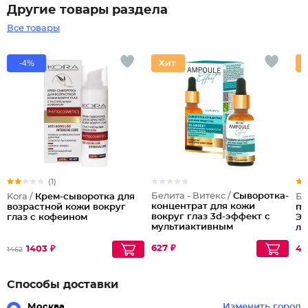
Другие товары раздела
Все товары
-4%
(1)
Белита - Витекс /
Сыворотка-
Kora /
Крем-сыворотка для
Бе
концентрат для кожи
возрастной кожи вокруг
па
вокруг глаз 3d-эффект с
глаз с кофеином
Эф
мультиактивным
ли
действием
627 ₽
1403 ₽
42
1462
Способы доставки
Москва
Изменить город