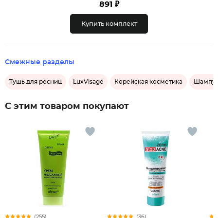
891 ₽
Купить комплект
Смежные разделы
Тушь для ресниц
LuxVisage
Корейская косметика
Шампун
С этим товаром покупают
(255)
(36)