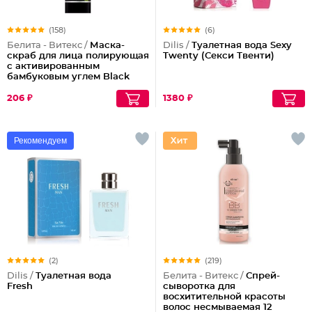
(158)
(6)
Белита - Витекс /
Маска-
Dilis /
Туалетная вода Sexy
скраб для лица полирующая
Twenty (Секси Твенти)
с активированным
бамбуковым углем Black
Clean
206 ₽
1380 ₽
Рекомендуем
(2)
(219)
Dilis /
Туалетная вода
Белита - Витекс /
Спрей-
Fresh
сыворотка для
восхитительной красоты
волос несмываемая 12