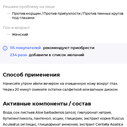
Решаем проблему на лице
Против морщин /
Против припухлости /
Против темных кругов
под глазами
Пол и возраст
Женский
115 покупателей
рекомендуют приобрести
234 раза
добавили в список желаний
Способ применения
Нанесите утром и/или вечером на очищенную кожу вокруг глаз.
Через 20 минут снимите остатки салфеткой или ватным диском.
Активные компоненты / состав
Вода, сок листьев Aloe barbadensis (алоэ), гиалуронат натрия,
бутиленгликоль, пантенол, эсцин, глицерин, экстракт корня Ruscus
Aculeatus (иглицы), глицерризат аммония, экстракт Centella Asiatica