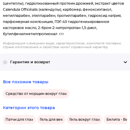
(центеллы), гидролизованный протеин дрожжей, экстракт цветов
Calendula Officinalis (календулы), карбомер, феноксиэтанол,
метилпарабен, этилпарабен, пропилпарабен, гидроксид натрия,
парфюмерная композиция, ПЭГ-40 гидрогенизированное
касторовое масло, 2-бром-2-нитропропан-1,3-диол,
бутилфенилметилпропионал
Информация о внешнем виде, характеристиках, комплекте поставки,
стране изготовления и свойствах носит справочный характер.
Гарантия и возврат
Все похожие товары
Средство от морщин вокруг глаз
Категории этого товара
Патчи для глаз
Гель для век
Гель вокруг глаз
Белита - Вит