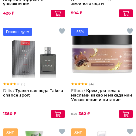
змеиного яда и
увлажнение
антиоксидантами
594 ₽
426 ₽
Рекомендуем
-55%
(5)
(4)
Dilis /
Туалетная вода Take a
Elfora /
Крем для тела с
chance sport
маслами какао и макадамии
Увлажнение и питание
1380 ₽
382 ₽
849