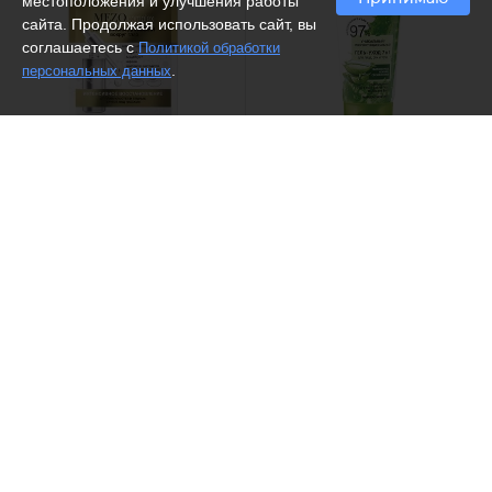
местоположения и улучшения работы
сайта. Продолжая использовать сайт, вы
соглашаетесь с
Политикой обработки
.
персональных данных
(18)
Белита - Витекс /
Патчи
Белита - Витекс /
Гель-уход
вокруг глаз от припухлостей
для лица, рук и тела
и темных кругов
Многофункциональный 7 в
Интенсивное
1
восстановление
207 ₽
292 ₽
-66%