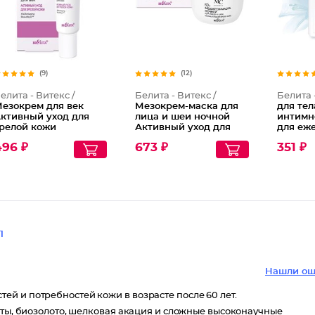
(9)
(12)
елита - Витекс /
Белита - Витекс /
Белита 
езокрем для век
Мезокрем-маска для
для тел
ктивный уход для
лица и шеи ночной
интимн
релой кожи
Активный уход для
для еж
ezocomplex 60+
зрелой кожи
ухода 
496 ₽
673 ₽
351 ₽
Mezocomplex 60+
чистот
Delicat
1
Нашли ош
й и потребностей кожи в возрасте после 60 лет.
оты, биозолото, шелковая акация и сложные высоконаучные