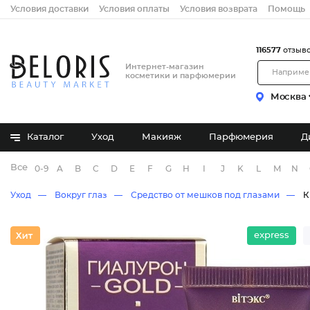
Условия доставки
Условия оплаты
Условия возврата
Помощь
116577
отзыв
Интернет-магазин
косметики и парфюмерии
Москва
Каталог
Уход
Макияж
Парфюмерия
Д
Все бренды
0-9
A
B
C
D
E
F
G
H
I
J
K
L
M
N
Уход
Вокруг глаз
Средство от мешков под глазами
К
express