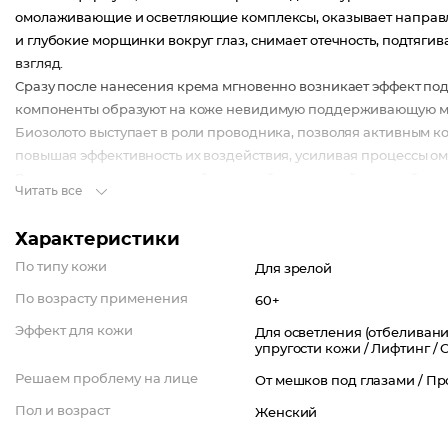
омолаживающие и осветляющие комплексы, оказывает направл
и глубокие морщинки вокруг глаз, снимает отечность, подтягив
взгляд.
Сразу после нанесения крема мгновенно возникает эффект подт
компоненты образуют на коже невидимую поддерживающую ми
Биозолото выступает в роли проводника, позволяя активным к
повышая эффективность их воздействия, усиливая процессы о
В комплексе с гиалуроновой кислотой и шелковой акацией помо
Читать все
образования морщин, обеспечивает активное укрепление стру
Характеристики
По типу кожи
Для зрелой
По возрасту применения
60+
Эффект для кожи
Для осветления (отбеливани
упругости кожи /
Лифтинг /
Решаем проблему на лице
От мешков под глазами /
Пр
Пол и возраст
Женский