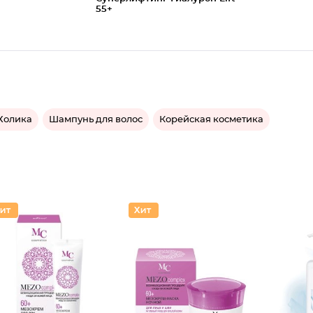
55+
Холика
Шампунь для волос
Корейская косметика