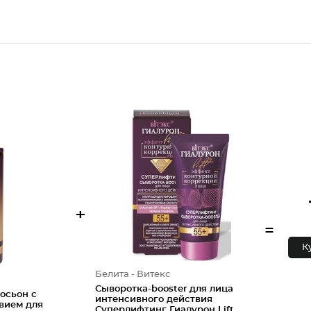
+
=
К
Белита - Витекс
Сыворотка-booster для лица
осьон с
интенсивного действия
вием для
Суперлифтинг Гиалурон Lift