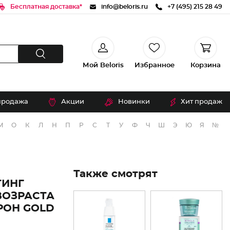
Бесплатная доставка*
info@beloris.ru
+7 (495) 215 28 49
Мой Beloris
Избранное
Корзина
продажа
Акции
Новинки
Хит продаж
М
О
К
Л
Н
П
Р
С
Т
У
Ф
Ч
Ш
Э
Ю
Я
№
Также смотрят
ИНГ
ВОЗРАСТА
РОН GOLD