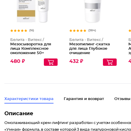
(16)
(384)
Белита - Витекс /
Белита - Витекс /
Б
Мезосыворотка для
Мезопилинг-скатка
М
лица Комплексное
для лица Глубокое
А
омоложение 50+
очищение
з
M
480 ₽
432 ₽
Характеристики товара
Гарантия и возврат
Отзывы
Описание
Омолаживающий крем-лифтинг разработан с учетом особенносте
«Умная» формула, в составе которой 3 вида гиалуроновой кисл