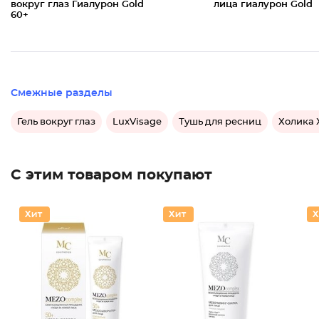
вокруг глаз Гиалурон Gold
лица гиалурон Gold
60+
Смежные разделы
Гель вокруг глаз
LuxVisage
Тушь для ресниц
Холика 
С этим товаром покупают