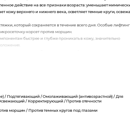
енное действие на все признаки возраста: уменьшает мимическ
ает кожу верхнего и нижнего века, осветляет темные круги, освеж
яжки, который сохраняется в течение всего дня. Особые лифтинг
кросеточку-корсет против морщин.
омпонентам быстрее и глубже проникать в кожу, значительно
моложения.
гает восстановить объем мягких тканей и структуру кожи в месте
ктуры кожи, защищает от возрастных изменений.
е) /
Подтягивающий /
Омолаживающий (антивозрастной) /
Для
Освежающий /
Корректирующий /
Против отечности
отив морщин /
Против темных кругов под глазами