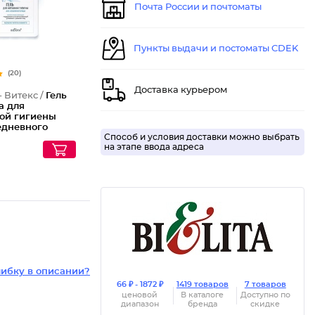
Почта России и почтоматы
Пункты выдачи и постоматы CDEK
(20)
Доставка курьером
- Витекс /
Гель
а для
ой гигиены
едневного
Способ и условия доставки можно выбрать
Ощущение
на этапе ввода адреса
ы и комфорта
e Care
ибку в описании?
66 ₽ - 1872 ₽
1419 товаров
7 товаров
ценовой
В каталоге
Доступно по
диапазон
бренда
скидке