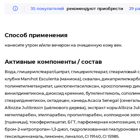
35 покупателей
рекомендуют приобрести
29 р
Способ применения
нанесите утром и/или вечером на очищенную кожу век.
Активные компоненты / состав
Вода, глицерилстеарат/цитрат, глицерилстеарат, стеариловый 
клубня Manihot Esculenta (маниока), сквалан, дикаприлилкарбо
полиметилметакрилат, циклопентасилоксан, кроссполимер дим
винилдиметикона, диоксид кремния, бутиленгликоль, сополи
стеарилдиметикон, октадецен, камедь Acacia Senegal (сенегал
Albizzia Julibrissin (шёлкового дерева), экстракт коры Albizia J
метилпарабен, этилпарабен, пропилпарабен, коллоидное золот
(пшеницы), токоферилацетат, БГТ, парфюмерная композиция, г
бром-2-нитропропан-1,3-диол, гидролизованная гиалуроновая
гексилциннамаль, лимонен, линалол, CI 19140, CI 15985.