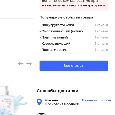
конечно, объём маловат. Но при
нанесении его много и не требуется.
Популярные свойства товара
- Для упругости кожи
1 клиент
- Омолаживающий (антивозрастной)
1 клиент
- Подтягивающий
1 клиент
- Корректирующий
1 клиент
- Против морщин
1 клиент
Все отзывы
Способы доставки
Москва
Изменить город
Московская область