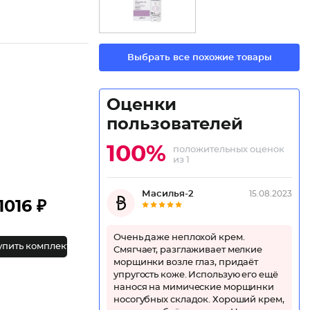
Выбрать все похожие товары
Оценки
пользователей
100%
положительных оценок
из 1
Масилья-2
15.08.2023
1016 ₽
Очень даже неплохой крем.
упить комплект
Смягчает, разглаживает мелкие
морщинки возле глаз, придаёт
упругость коже. Использую его ещё
нанося на мимические морщинки
носогубных складок. Хороший крем,