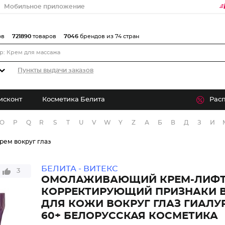
Мобильное приложение
ов
721890
товаров
7046
брендов из 74 стран
Пункты выдачи заказов
исконт
Косметика Белита
Рас
O
P
Q
R
S
T
U
V
W
Y
Z
А
Б
В
Д
З
И
рем вокруг глаз
БЕЛИТА - ВИТЕКС
3
ОМОЛАЖИВАЮЩИЙ КРЕМ-ЛИФТ
КОРРЕКТИРУЮЩИЙ ПРИЗНАКИ 
ДЛЯ КОЖИ ВОКРУГ ГЛАЗ ГИАЛУ
60+ БЕЛОРУССКАЯ КОСМЕТИКА