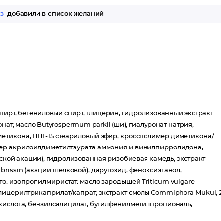
аз
добавили в список желаний
спирт, бегениловый спирт, глицерин, гидролизованный экстракт
нат, масло Butyrospermum parkii (ши), гиалуронат натрия,
етикона, ППГ-15 стеариловый эфир, кроссполимер диметикона/
мер акрилоилдиметилтаурата аммония и винилпирролидона,
ьской акации), гидролизованная ризобиевая камедь, экстракт
ulibrissin (акации шелковой), дарутозид, феноксиэтанол,
о, изопропилмиристат, масло зародышей Triticum vulgare
лицерилтрикаприлат/капрат, экстракт смолы Commiphora Mukul, 2
 кислота, бензилсалицилат, бутилфенилметилпропиональ,