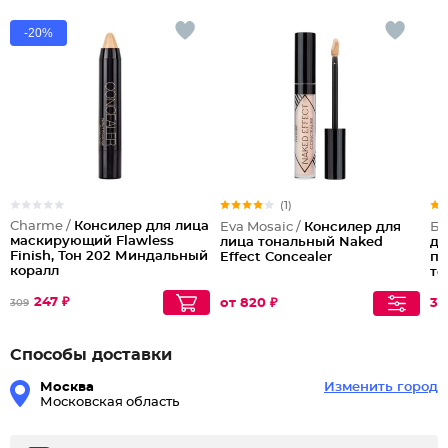
-20%
(1)
Charme /
Консилер для лица
Eva Mosaic /
Консилер для
Бе
маскирующий Flawless
лица тональный Naked
дл
Finish, Тон 202 Миндальный
Effect Concealer
пр
коралл
те
Се
247 ₽
от 820 ₽
33
309
Способы доставки
Москва
Изменить город
Московская область