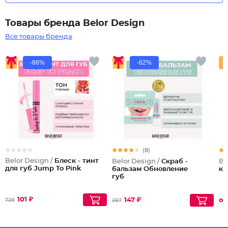
Товары бренда Belor Design
Все товары бренда
-86%
-62%
(8)
Belor Design /
Блеск - тинт
Belor Design /
Скраб -
Be
для губ Jump To Pink
бальзам Обновление
кр
губ
101 ₽
147 ₽
от
728
387