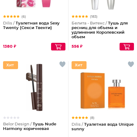
(6)
(183)
Dilis /
Туалетная вода Sexy
Белита - Витекс /
Тушь для
Twenty (Секси Твенти)
ресниц для объема и
удлинения Королевский
объем
1380 ₽
556 ₽
(8)
Belor Design /
Тушь Nude
Dilis /
Туалетная вода Unique
Harmony коричневая
sunny