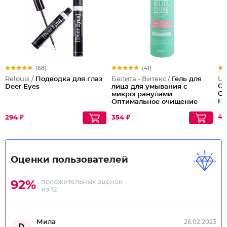
(68)
(41)
Lu
Relouis /
Подводка для глаз
Белита - Витекс /
Гель для
CC
Deer Eyes
лица для умывания с
Co
микрогранулами
Fa
Оптимальное очищение
Young
47
294 ₽
354 ₽
Оценки пользователей
положительных оценок
92%
из 12
Мила
26.02.2023