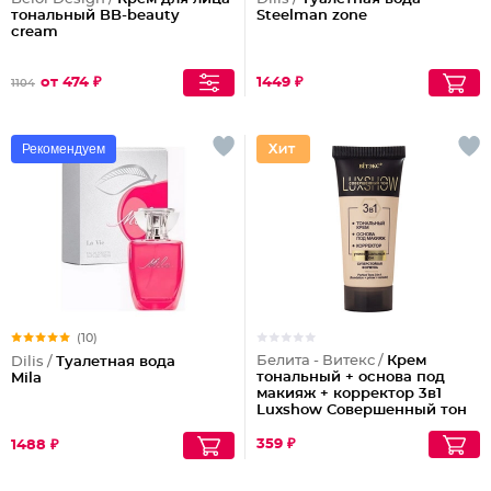
тональный BB-beauty
Steelman zone
cream
от 474 ₽
1449 ₽
1104
Рекомендуем
(10)
Белита - Витекс /
Крем
Dilis /
Туалетная вода
тональный + основа под
Mila
макияж + корректор 3в1
Luxshow Совершенный тон
универсальный
359 ₽
1488 ₽