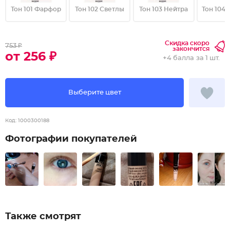
Тон 101 Фарфор
Тон 102 Светлы
Тон 103 Нейтра
Тон 104
Скидка скоро
753 ₽
закончится
от 256 ₽
+
4 балла
за 1 шт.
Выберите цвет
Код:
1000300188
Фотографии покупателей
Также смотрят