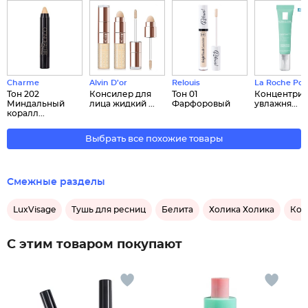
Charme
Alvin D’or
Relouis
La Roche Pos
Тон 202
Консилер для
Тон 01
Концентри
Миндальный
лица жидкий ...
Фарфоровый
увлажня...
коралл...
Выбрать все похожие товары
Смежные разделы
LuxVisage
Тушь для ресниц
Белита
Холика Холика
Кор
С этим товаром покупают