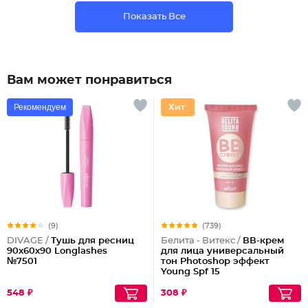
Показать Все
Вам может понравиться
Рекомендуем
(9)
(739)
DIVAGE /
Тушь для ресниц
Белита - Витекс /
ВВ-крем
90x60x90 Longlashes
для лица универсальный
№7501
тон Photoshop эффект
Young Spf 15
548 ₽
308 ₽