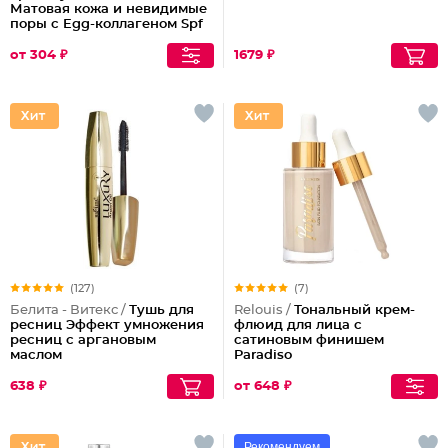
Матовая кожа и невидимые
поры с Egg-коллагеном Spf
15
от 304 ₽
1679 ₽
(127)
(7)
Белита - Витекс /
Тушь для
Relouis /
Тональный крем-
ресниц Эффект умножения
флюид для лица c
ресниц с аргановым
сатиновым финишем
маслом
Paradiso
638 ₽
от 648 ₽
Рекомендуем