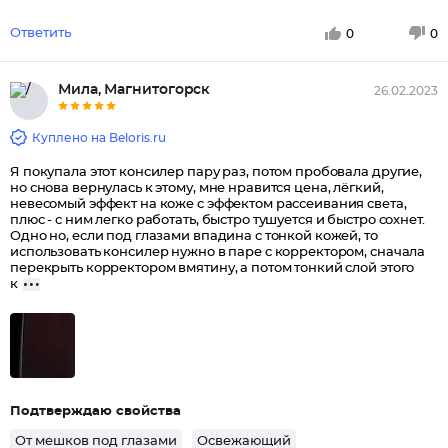
Ответить
0
0
Мила, Магнитогорск
26.02.2023
Куплено на Beloris.ru
Я покупала этот консилер пару раз, потом пробовала другие,
но снова вернулась к этому, мне нравится цена, лёгкий,
невесомый эффект на коже с эффектом рассеивания света,
плюс - с ним легко работать, быстро тушуется и быстро сохнет.
Одно но, если под глазами впадина с тонкой кожей, то
использовать консилер нужно в паре с корректором, сначала
перекрыть корректором вмятину, а потом тонкий слой этого
к
Подтверждаю свойства
От мешков под глазами
Освежающий