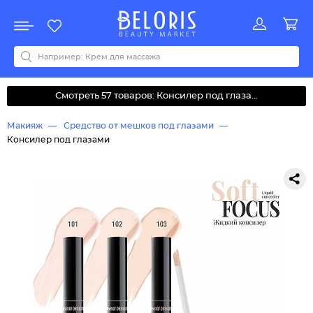
Распродажа
Акции
Новинки
Хит продаж
Все бренды
0-9
A
B
C
D
E
F
G
H
I
J
K
L
M
N
O
P
Q
R
S
T
U
V
W
Y
Z
А
Б
В
Д
З
И
М
О
К
Л
Н
П
Р
С
Т
У
Ф
Ч
Смотреть 57 товаров: Консилер под глаза...
Макияж
Средство от мешков под глазами
Консилер под глазами