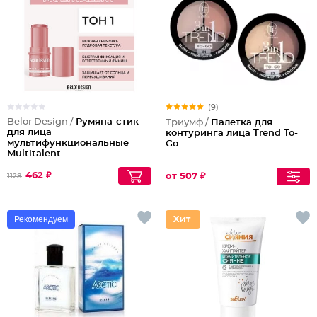
(9)
Belor Design /
Румяна-стик
Триумф /
Палетка для
для лица
контуринга лица Trend To-
мультифункциональные
Go
Multitalent
462 ₽
от 507 ₽
1128
Рекомендуем