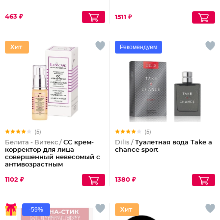
463 ₽
1511 ₽
Рекомендуем
(5)
(5)
Белита - Витекс /
СС крем-
Dilis /
Туалетная вода Take a
корректор для лица
chance sport
совершенный невесомый с
антивозрастным
действием
1102 ₽
1380 ₽
-59%