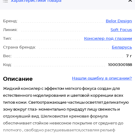
Характеристики товара
Бренд:
Belor Design
Линия:
Soft Focus
Тип:
Консилер под глазами
Страна бренда:
Беларусь
Вес:
7 г
Код:
1000300188
Описание
Нашли ошибку в описании?
Жидкий консилер с эффектом мягкого фокуса создан для
естественного моделирования и цветовой коррекции всех
типов кожи. Светоотражающие частицы осветлят деликатную
зону вокруг глаз- моментально придадут лицу свежесть и
отдохнувший вид. Шелковистая кремовая формула
обеспечивает стойкое невесомое покрытие от среднего до
плотного , свободно растушевывается,оставляя рельеф