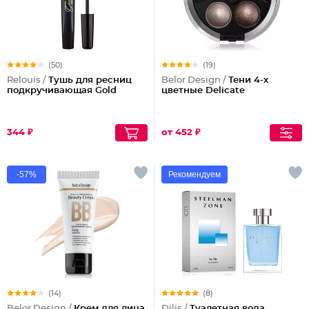
(50)
(19)
Relouis /
Тушь для ресниц
Belor Design /
Тени 4-х
подкручивающая Gold
цветные Delicate
344 ₽
от 452 ₽
-57%
Рекомендуем
(14)
(8)
Belor Design /
Крем для лица
Dilis /
Туалетная вода