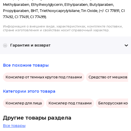
Methylparaben, Ethylhexylglycerin, Ethylparaben, Butylparaben,
Propylparaben, BHT, Triethoxycaprylylsilane, Tin Oxide, (+/- CI 77891, CI
77492, CI 77491, CI 77499).
Информация о внешнем виде, характеристиках, комплекте поставки,
стране изготовления и свойствах носит справочный характер.
Гарантия и возврат
Все похожие товары
Консилер от темных кругов под глазами
Средство от мешков п
Категории этого товара
Консилер для лица
Консилер под глазами
Белорусская кос
Другие товары раздела
Все товары