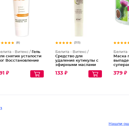
(8)
(313)
елита - Витекс /
Гель
Белита - Витекс /
Белита 
ля снятия усталости
Средство для
Маска 
ог Восстановление
удаления кутикулы с
выпаде
эфирными маслами
супера
пихты и чайного
Репейн
91 ₽
133 ₽
379 ₽
дерева
3
Нашли ош