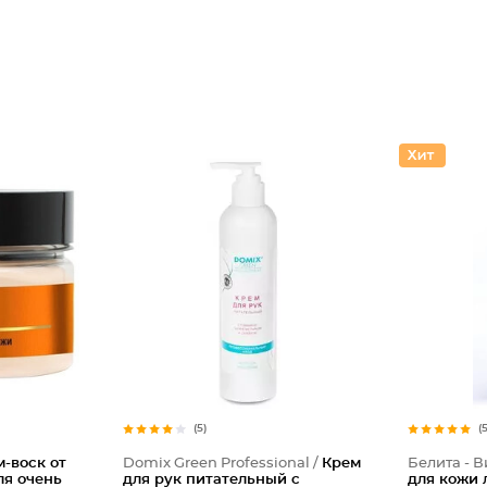
(5)
(
-воск от
Domix Green Professional /
Крем
Белита - В
я очень
для рук питательный с
для кожи 