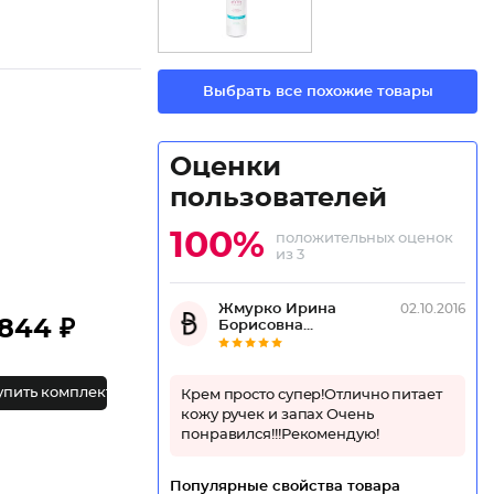
Выбрать все похожие товары
Оценки
пользователей
100%
положительных оценок
из 3
Жмурко Ирина
02.10.2016
844 ₽
Борисовна...
упить комплект
Крем просто супер!Отлично питает
кожу ручек и запах Очень
понравился!!!Рекомендую!
Популярные свойства товара