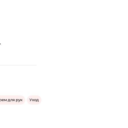
,
рем для рук
Уход