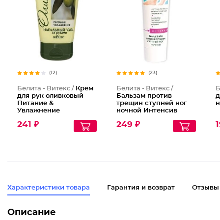
(12)
(23)
Белита - Витекс /
Крем
Белита - Витекс /
Б
для рук оливковый
Бальзам против
д
Питание &
трещин ступней ног
н
Увлажнение
ночной Интенсив
241 ₽
249 ₽
1
Характеристики товара
Гарантия и возврат
Отзывы
Описание