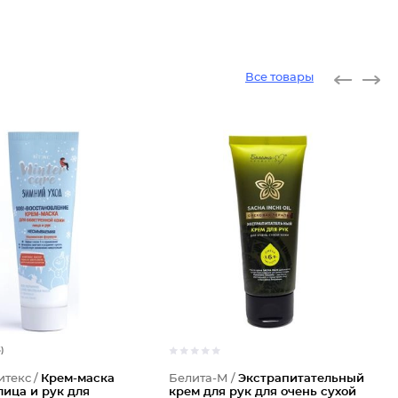
Все товары
5)
итекс /
Крем-маска
Белита-М /
Экстрапитательный
лица и рук для
крем для рук для очень сухой