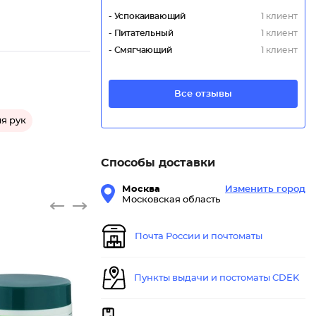
- Успокаивающий
1 клиент
- Питательный
1 клиент
- Смягчающий
1 клиент
Все отзывы
я рук
Способы доставки
Москва
Изменить город
Московская область
Почта России и почтоматы
Пункты выдачи и постоматы CDEK