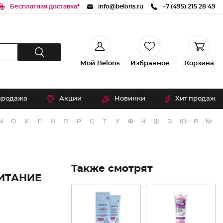
Бесплатная доставка*
info@beloris.ru
+7 (495) 215 28 49
Мой Beloris
Избранное
Корзина
продажа
Акции
Новинки
Хит продаж
М
О
К
Л
Н
П
Р
С
Т
У
Ф
Ч
Ш
Э
Ю
Я
№
Также смотрят
ИТАНИЕ