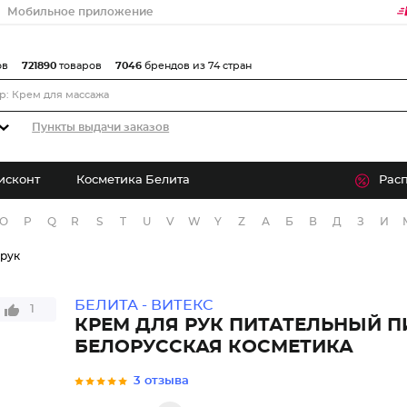
Мобильное приложение
ов
721890
товаров
7046
брендов из 74 стран
Пункты выдачи заказов
исконт
Косметика Белита
Рас
O
P
Q
R
S
T
U
V
W
Y
Z
А
Б
В
Д
З
И
 рук
БЕЛИТА - ВИТЕКС
1
КРЕМ ДЛЯ РУК ПИТАТЕЛЬНЫЙ П
БЕЛОРУССКАЯ КОСМЕТИКА
3 отзыва