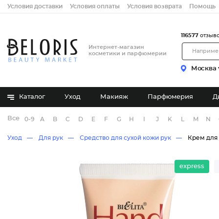
Условия доставки
Условия оплаты
Условия возврата
Помощь
116577
отзыв
Интернет-магазин
косметики и парфюмерии
Москва
Каталог
Уход
Макияж
Парфюмерия
Д
Все бренды
0-9
A
B
C
D
E
F
G
H
I
J
K
L
M
N
Уход
Для рук
Средство для сухой кожи рук
Крем для
express