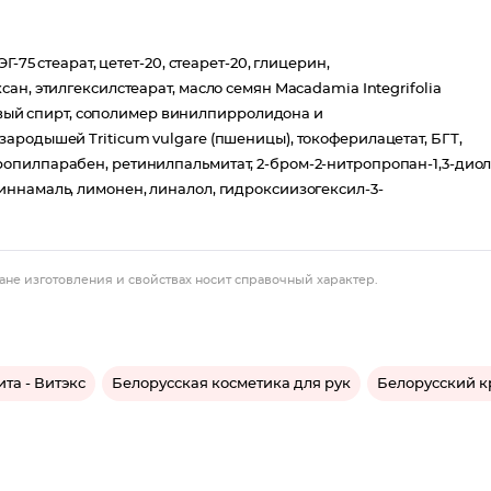
-75 стеарат, цетет-20, стеарет-20, глицерин,
н, этилгексилстеарат, масло семян Macadamia Integrifolia
ловый спирт, сополимер винилпирролидона и
ародышей Triticum vulgare (пшеницы), токоферилацетат, БГТ,
опилпарабен, ретинилпальмитат, 2-бром-2-нитропропан-1,3-диол
ннамаль, лимонен, линалол, гидроксиизогексил-3-
ане изготовления и свойствах носит справочный характер.
та - Витэкс
Белорусская косметика для рук
Белорусский к