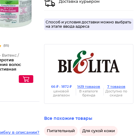
Доставка курьером
Способ и условия доставки можно выбрать
на этапе ввода адреса
(55)
- Витекс /
против
ния волос
ктивная
ик
66 ₽ - 1872 ₽
1419 товаров
7 товаров
ценовой
В каталоге
Доступно по
диапазон
бренда
скидке
Все похожие товары
Питательный
Для сухой кожи
ибку в описании?