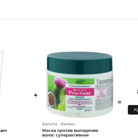
+
=
К
Белита - Витекс
щин
Маска против выпадения
волос суперактивная