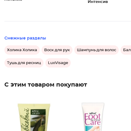
Интенсив
Смежные разделы
Холика Холика
Воск для рук
Шампунь для волос
Бал
Тушь для ресниц
LuxVisage
С этим товаром покупают