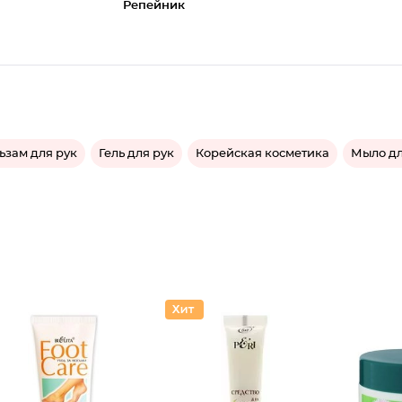
Репейник
ьзам для рук
Гель для рук
Корейская косметика
Мыло дл