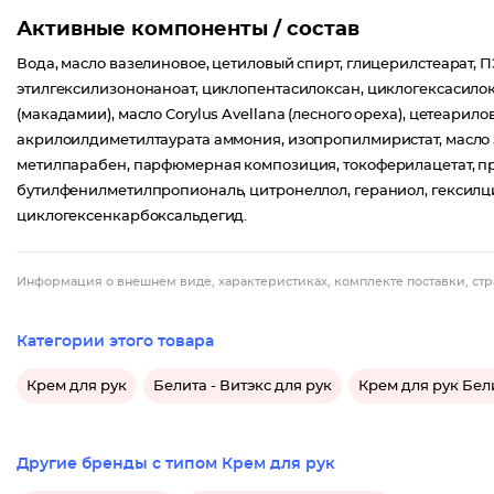
Активные компоненты / состав
Вода, масло вазелиновое, цетиловый спирт, глицерилстеарат, ПЭГ
этилгексилизононаноат, циклопентасилоксан, циклогексасилокса
(макадамии), масло Corylus Avellana (лесного ореха), цетеари
акрилоилдиметилтаурата аммония, изопропилмиристат, масло з
метилпарабен, парфюмерная композиция, токоферилацетат, пр
бутилфенилметилпропиональ, цитронеллол, гераниол, гексилци
циклогексенкарбоксальдегид.
Информация о внешнем виде, характеристиках, комплекте поставки, стр
Категории этого товара
Крем для рук
Белита - Витэкс для рук
Крем для рук Бели
Другие бренды с типом Крем для рук