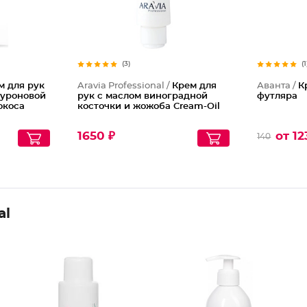
(3)
(1
м для рук
Aravia Professional /
Крем для
Аванта /
К
луроновой
рук с маслом виноградной
футляра
окоса
косточки и жожоба Cream-Oil
1650 ₽
от 12
140
al