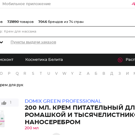
Мобильное приложение
ов
721890
товаров
7046
брендов из 74 стран
Пункты выдачи заказов
исконт
Косметика Белита
Рас
O
P
Q
R
S
T
U
V
W
Y
Z
А
Б
В
Д
З
И
рем для рук
DOMIX GREEN PROFESSIONAL
1
200 МЛ. КРЕМ ПИТАТЕЛЬНЫЙ ДЛ
РОМАШКОЙ И ТЫСЯЧЕЛИСТНИК
НАНОСЕРЕБРОМ
200 мл