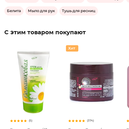
Белита
Мыло для рук
Тушь для ресниц
С этим товаром покупают
(5)
(374)