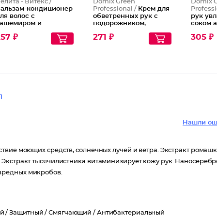
елита - Витекс /
Domix Green
Domix 
альзам-кондиционер
Professional /
Крем для
Professi
ля волос с
обветренных рук с
рук ув
ашемиром и
подорожником,
соком 
иотином, 450 мл
чистотелом и
маслом
57 ₽
271 ₽
305 ₽
наносеребром, 200 мл
наносе
1
Нашли ош
твие моющих средств, солнечных лучей и ветра. Экстракт ромаш
 Экстракт тысячилистника витаминизирует кожу рук. Наносеребр
вредных микробов.
й /
Защитный /
Смягчающий /
Антибактериальный