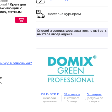
Green
onal /
Крем для
лажняющий с
алоэ, мятным
Доставка курьером
 и
ребром, 200 мл
Способ и условия доставки можно выбрать
на этапе ввода адреса
ибку в описании?
ки
о
109 ₽ - 3633 ₽
89 товаров
5 товаров
ценовой
В каталоге
Доступно по
диапазон
бренда
скидке