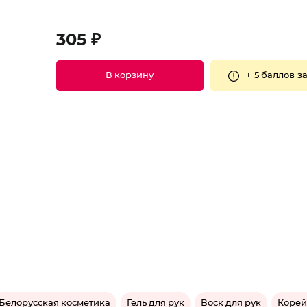
305 ₽
+
5 баллов
за
В корзину
Белорусская косметика
Гель для рук
Воск для рук
Корей