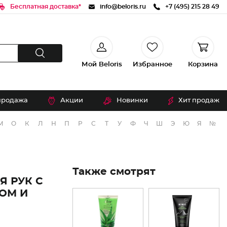
Бесплатная доставка*
info@beloris.ru
+7 (495) 215 28 49
Мой Beloris
Избранное
Корзина
продажа
Акции
Новинки
Хит продаж
М
О
К
Л
Н
П
Р
С
Т
У
Ф
Ч
Ш
Э
Ю
Я
№
Также смотрят
Я РУК С
ОМ И