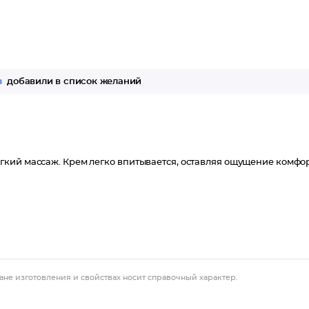
з
добавили в список желаний
гкий массаж. Крем легко впитывается, оставляя ощущение комфо
ане изготовления и свойствах носит справочный характер.