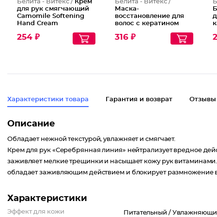
Белита - Витекс /
Крем
Белита - Витекс /
Б
для рук смягчающий
Маска-
Б
Camomile Softening
восстановление для
д
Hand Cream
волос с кератином
к
б
254 ₽
316 ₽
2
Характеристики товара
Гарантия и возврат
Отзывы
Описание
Обладает нежной текстурой, увлажняет и смягчает.
Крем для рук «Серебрянная линия» нейтрализует вредное дейс
заживляет мелкие трещинки и насыщает кожу рук витаминами.
обладает заживляющим действием и блокирует размножение 
Характеристики
Эффект для кожи
Питательный /
Увлажняющи