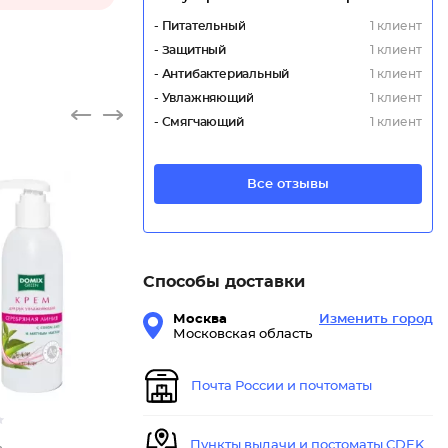
- Питательный
1 клиент
- Защитный
1 клиент
- Антибактериальный
1 клиент
- Увлажняющий
1 клиент
- Смягчающий
1 клиент
Все отзывы
Крем дл
Способы доставки
Москва
Изменить город
Московская область
Почта России и почтоматы
Пункты выдачи и постоматы CDEK