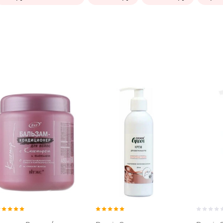
Бальзам
Крем дл