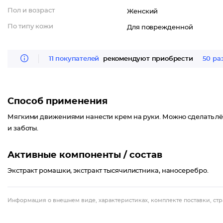
Пол и возраст
Женский
По типу кожи
Для поврежденной
11 покупателей
рекомендуют приобрести
50 ра
Способ применения
Мягкими движениями нанести крем на руки. Можно сделать лё
и заботы.
Активные компоненты / состав
Экстракт ромашки, экстракт тысячилистника, наносеребро.
Информация о внешнем виде, характеристиках, комплекте поставки, стр