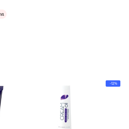
од
-12%