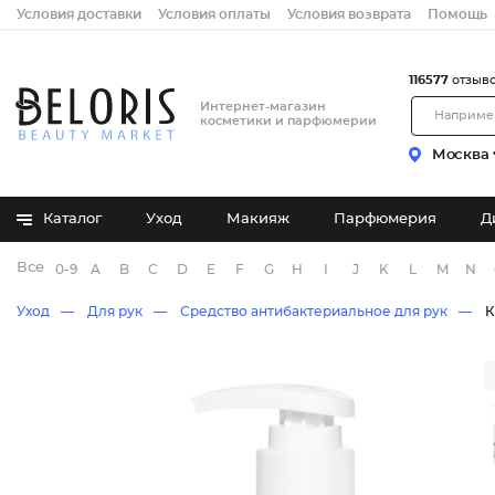
Условия доставки
Условия оплаты
Условия возврата
Помощь
116577
отзыв
Интернет-магазин
косметики и парфюмерии
Москва
Каталог
Уход
Макияж
Парфюмерия
Д
Все бренды
0-9
A
B
C
D
E
F
G
H
I
J
K
L
M
N
Уход
Для рук
Средство антибактериальное для рук
К