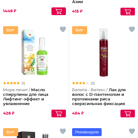
Азии
1449 ₽
415 ₽
(1)
(2)
Море лечит /
Масло
Белита - Витекс /
Лак для
спирулины для лица
волос с D-пантенолом и
Лифтинг-эффект и
протеинами риса
увлажнение
сверхсильная фиксация
объем Maxi, 215 мл
426 ₽
454 ₽
Рекомендуем