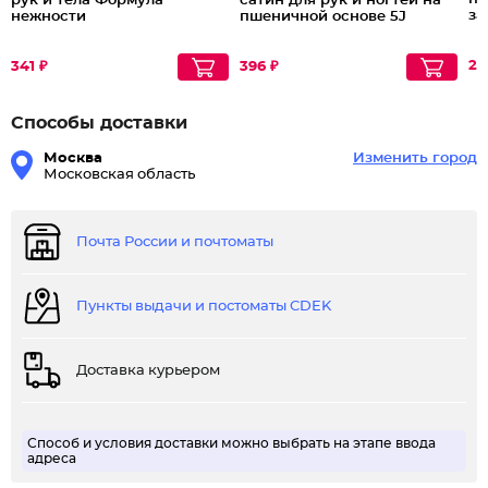
рук и тела Формула
сатин для рук и ногтей на
за
нежности
пшеничной основе 5J
26
341 ₽
396 ₽
Способы доставки
Москва
Изменить город
Московская область
Почта России и почтоматы
Пункты выдачи и постоматы CDEK
Доставка курьером
Способ и условия доставки можно выбрать на этапе ввода
адреса