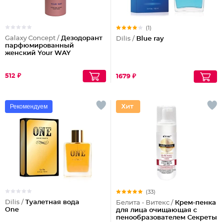
(1)
Galaxy Concept /
Дезодорант
Dilis /
Blue ray
парфюмированный
женский Your WAY
512 ₽
1679 ₽
Рекомендуем
(33)
Dilis /
Туалетная вода
Белита - Витекс /
Крем-пенка
One
для лица очищающая с
пенообразователем Секреты