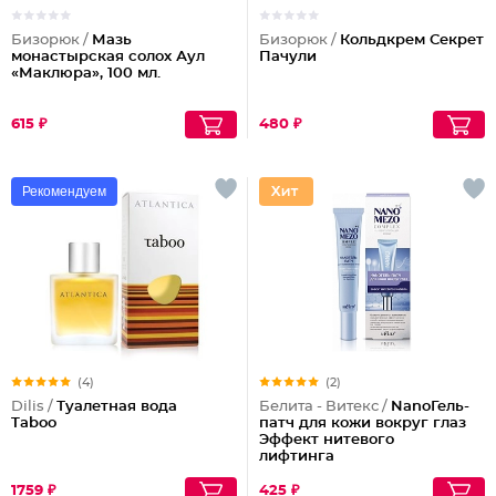
Бизорюк /
Мазь
Бизорюк /
Кольдкрем Секрет
монастырская солох Аул
Пачули
«Маклюра», 100 мл.
615 ₽
480 ₽
Рекомендуем
(4)
(2)
Dilis /
Туалетная вода
Белита - Витекс /
NanoГель-
Taboo
патч для кожи вокруг глаз
Эффект нитевого
лифтинга
1759 ₽
425 ₽