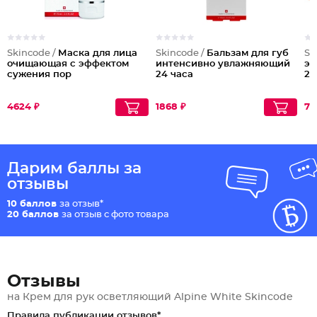
Skincode /
Маска для лица
Skincode /
Бальзам для губ
Sk
очищающая с эффектом
интенсивно увлажняющий
эн
сужения пор
24 часа
24
4624 ₽
1868 ₽
76
Дарим баллы за
отзывы
10 баллов
за отзыв*
20 баллов
за отзыв с фото товара
Отзывы
на Крем для рук осветляющий Alpine White Skincode
Правила публикации отзывов*