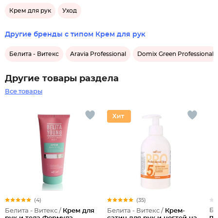
Крем для рук
Уход
Другие бренды с типом Крем для рук
Белита - Витекс
Aravia Professional
Domix Green Professional
Другие товары раздела
Все товары
(4)
(35)
Бе
Белита - Витекс /
Крем для
Белита - Витекс /
Крем-
пе