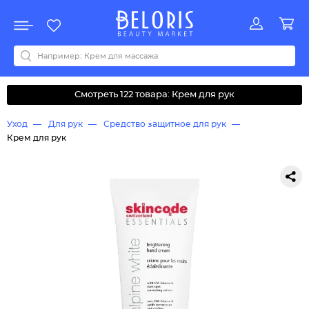
Распродажа
Акции
Новинки
Хит продаж
Все бренды
0-9
A
B
C
D
E
F
G
H
I
J
K
L
M
N
O
P
Q
R
S
T
U
V
W
Y
Z
А
Б
В
Д
З
И
М
О
К
Л
Н
П
Р
С
Т
У
Ф
Ч
Смотреть 122 товара: Крем для рук
Уход
Для рук
Средство защитное для рук
Крем для рук