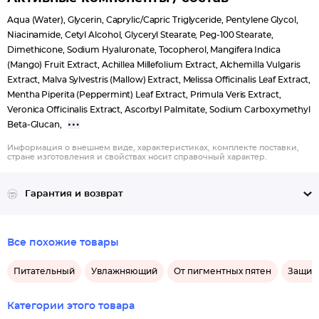
Aqua (Water), Glycerin, Caprylic/Capric Triglyceride, Pentylene Glycol,
Niacinamide, Cetyl Alcohol, Glyceryl Stearate, Peg-100 Stearate,
Dimethicone, Sodium Hyaluronate, Tocopherol, Mangifera Indica
(Mango) Fruit Extract, Achillea Millefolium Extract, Alchemilla Vulgaris
Extract, Malva Sylvestris (Mallow) Extract, Melissa Officinalis Leaf Extract,
Mentha Piperita (Peppermint) Leaf Extract, Primula Veris Extract,
Veronica Officinalis Extract, Ascorbyl Palmitate, Sodium Carboxymethyl
Beta-Glucan,
Информация о внешнем виде, характеристиках, комплекте поставки,
стране изготовления и свойствах носит справочный характер.
Гарантия и возврат
Все похожие товары
Питательный
Увлажняющий
От пигментных пятен
Защит
Категории этого товара