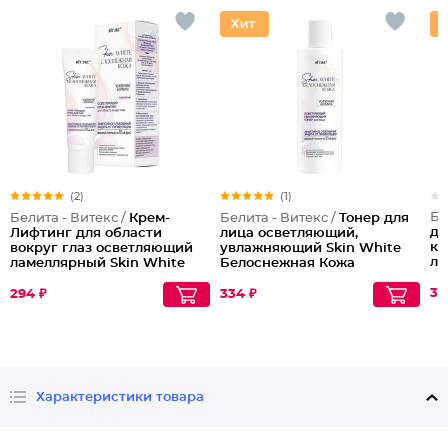
(2)
(1)
Бе
Белита - Витекс /
Крем-
Белита - Витекс /
Тонер для
дл
Лифтинг для области
лица осветляющий,
ко
вокруг глаз осветляющий
увлажняющий Skin White
ла
ламеллярный Skin White
Белоснежная Кожа
Бе
Белоснежная Кожа
31
294 ₽
334 ₽
Характеристики товара