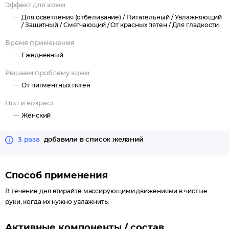
Эффект для кожи
Для осветления (отбеливание) /
Питательный /
Увлажняющий
/
Защитный /
Смягчающий /
От красных пятен /
Для гладкости
Время применения
Ежедневный
Решаем проблему кожи
От пигментных пятен
Пол и возраст
Женский
3 раза
добавили в список желаний
Способ применения
В течение дня втирайте массирующими движениями в чистые
руки, когда их нужно увлажнить.
Активные компоненты / состав