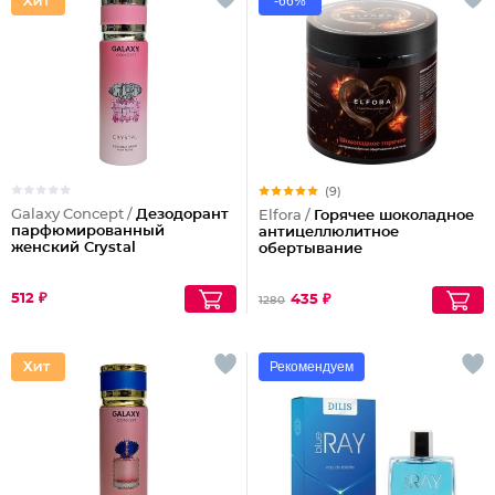
-66%
(9)
Galaxy Concept /
Дезодорант
Elfora /
Горячее шоколадное
парфюмированный
антицеллюлитное
женский Crystal
обертывание
512 ₽
435 ₽
1280
Рекомендуем