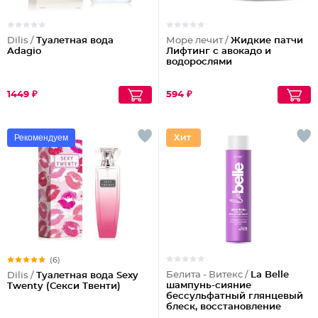
Dilis /
Туалетная вода
Море лечит /
Жидкие патчи
Adagio
Лифтинг с авокадо и
водорослями
1449 ₽
594 ₽
Рекомендуем
(6)
Белита - Витекс /
La Belle
Dilis /
Туалетная вода Sexy
шампунь-сияние
Twenty (Секси Твенти)
бессульфатный глянцевый
блеск, восстановление
волос шелк+пептиды