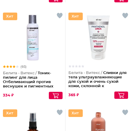
(93)
Белита - Витекс /
Сливки для
Белита - Витекс /
Тоник-
тела ультраувлажняющие
пилинг для лица
для сухой и очень сухой
Отбеливающий против
кожи, склонной к
веснушек и пигментных
шелушениям Pharmacos
пятен
Panthenol Urea
365 ₽
334 ₽