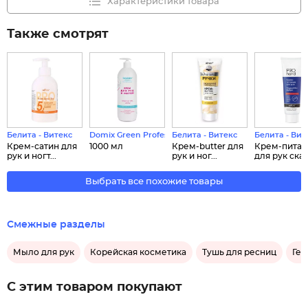
Характеристики товара
Также смотрят
Белита - Витекс
Domix Green Professional
Белита - Витекс
Белита - Вит
Крем-сатин для
1000 мл
Крем-butter для
Крем-питан
рук и ногт...
рук и ног...
для рук скан.
Выбрать все похожие товары
Смежные разделы
Мыло для рук
Корейская косметика
Тушь для ресниц
Гел
С этим товаром покупают