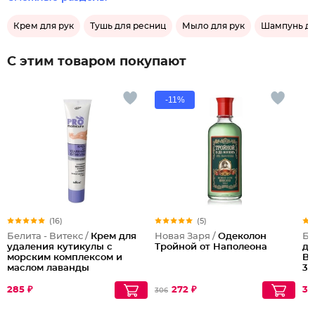
Крем для рук
Тушь для ресниц
Мыло для рук
Шампунь дл
С этим товаром покупают
-11%
(16)
(5)
Белита - Витекс /
Крем для
Новая Заря /
Одеколон
Бе
удаления кутикулы с
Тройной от Наполеона
дл
морским комплексом и
Bi
маслом лаванды
30
маникюрный
285 ₽
272 ₽
34
306