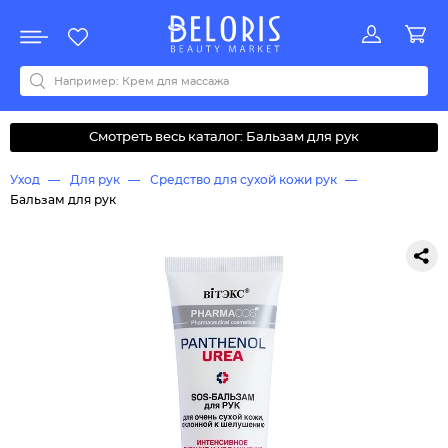
Распродажа
Акции
Новинки
Хит продаж
Все бренды
0-9
A
B
C
D
E
F
G
H
I
J
K
L
M
N
O
P
Q
R
S
T
U
V
W
Y
Z
А
Б
В
Д
З
И
М
О
К
Л
Н
П
Р
С
Т
У
Ф
Ч
Смотреть весь каталог: Бальзам для рук
Уход
Для рук
Средство для сухой кожи рук
Бальзам для рук