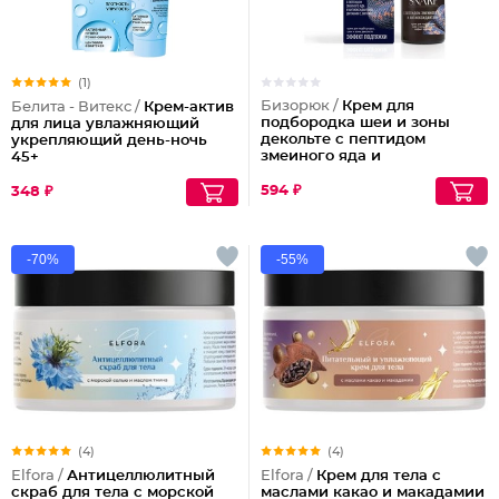
(1)
Бизорюк /
Крем для
Белита - Витекс /
Крем-актив
подбородка шеи и зоны
для лица увлажняющий
декольте с пептидом
укрепляющий день-ночь
змеиного яда и
45+
антиоксидантами
594 ₽
348 ₽
-70%
-55%
(4)
(4)
Elfora /
Антицеллюлитный
Elfora /
Крем для тела с
скраб для тела с морской
маслами какао и макадамии