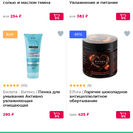
солью и маслом тмина
Увлажнение и питание
254 ₽
382 ₽
849
849
-66%
(101)
(9)
Белита - Витекс /
Пенка для
Elfora /
Горячее шоколадное
умывания Активно
антицеллюлитное
увлажняющая
обертывание
очищающая
290 ₽
435 ₽
1280