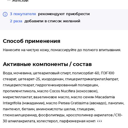
Женский
функцию кожи, снизить ее чувствительность к внешним
факторам и предотвратить обезвоженность.
3 покупателя
рекомендуют приобрести
Протеины шелка эффективно успокаивают чувствительную
2 раза
добавили в список желаний
и покрасневшую кожу, повышают упругость и эластичность
кожи, придают гладкость и шелковистость.
Ланолин и бетаин оздоравливают, разглаживают и
Способ применения
смягчают кожу, значительно усиливают регенерацию
Нанесите на чистую кожу, помассируйте до полного впитывания.
клеток.
Гипоаллергенная отдушка.
Активные компоненты / состав
SOS-бальзам быстро впитывается, не оставляет ощущения
Вода, мочевина, цетеариловый спирт, полисорбат-60, ПЭГ-100
липкости и жирности.
стеарат, цетеарет-25, изододекан, глицерилтрикаприлат/капрат,
ПРИ РЕГУЛЯРНОМ ПРИМЕНЕНИИ КОЖА СТАНОВИТСЯ
глицерилстеарат, гидрогенизированный полидецен,
ГЛАДКОЙ, НЕЖНОЙ И МЯГКОЙ, БЕЗ СУХОСТИ, ШЕЛУШЕНИЙ
пропиленгликоль, масло Cocos Nucifera (кокосовое),
И РАЗДРАЖЕНИЙ.
миристиллактат, вазелиновое масло, масло семян Macadamia
Integrifolia (макадамии), масло Persea Gratissima (авокадо), ланолин,
пантенол, бетаин, аминокислоты шелка, глицерин,
глюкозилцерамид, фосфолипиды, кроссполимер акрилатов / C10-
30 алкилакрилата, холестерол, парфюмерная комп