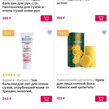
action
бальзам для рук с D-
пантенолом для сухой и
очень сухой кожи рук
616 ₽
265 ₽
(2)
Кавказский целитель /
Крем
Белита - Витекс /
Sos-
для лица ночной Воск
бальзам для ног для очень
Кавказский целитель
сухой, огрубевшей кожи от
трещин, мозолей,
натоптышей Pantenol
Urea
513 ₽
243 ₽