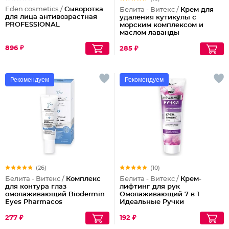
Eden cosmetics /
Сыворотка
Белита - Витекс /
Крем для
для лица антивозрастная
удаления кутикулы с
PROFESSIONAL
морским комплексом и
маслом лаванды
маникюрный
896 ₽
285 ₽
Рекомендуем
Рекомендуем
(26)
(10)
Белита - Витекс /
Комплекс
Белита - Витекс /
Крем-
для контура глаз
лифтинг для рук
омолаживающий Biodermin
Омолаживающий 7 в 1
Eyes Pharmacos
Идеальные Ручки
277 ₽
192 ₽