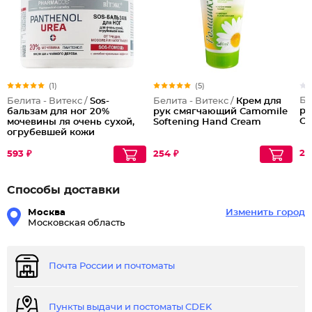
(1)
(5)
Бе
Белита - Витекс /
Sos-
Белита - Витекс /
Крем для
ру
бальзам для ног 20%
рук смягчающий Camomile
С
мочевины ля очень сухой,
Softening Hand Cream
огрубевшей кожи
24
593 ₽
254 ₽
Способы доставки
Москва
Изменить город
Московская область
Почта России и почтоматы
Пункты выдачи и постоматы CDEK