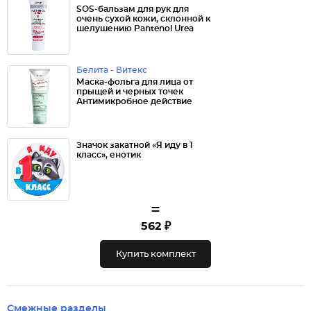
SOS-бальзам для рук для
очень сухой кожи, склонной к
шелушению Pantenol Urea
Белита - Витекс
Маска-фольга для лица от
прыщей и черных точек
Антимикробное действие
Значок закатной «Я иду в 1
класс», енотик
=
562 ₽
Купить комплект
Смежные разделы