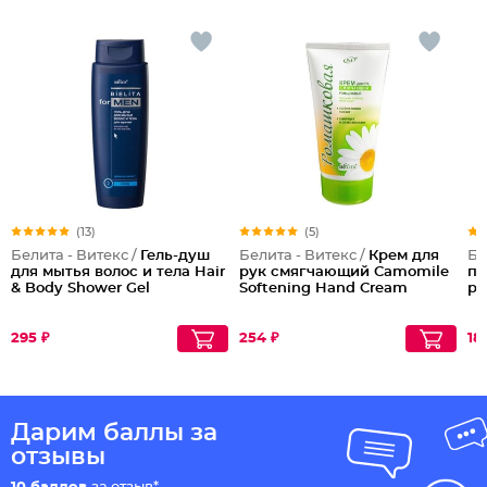
(13)
(5)
Белита - Витекс /
Гель-душ
Белита - Витекс /
Крем для
Бе
для мытья волос и тела Hair
рук смягчающий Camomile
пр
& Body Shower Gel
Softening Hand Cream
ро
295 ₽
254 ₽
18
Дарим баллы за
отзывы