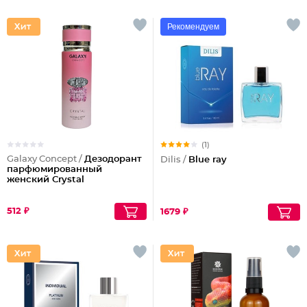
Рекомендуем
(1)
Galaxy Concept /
Дезодорант
Dilis /
Blue ray
парфюмированный
женский Crystal
512 ₽
1679 ₽