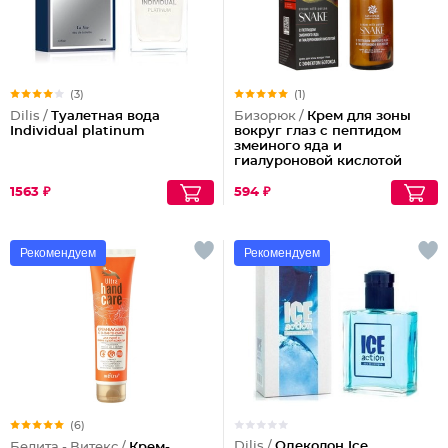
(3)
(1)
Dilis /
Туалетная вода
Бизорюк /
Крем для зоны
Individual platinum
вокруг глаз с пептидом
змеиного яда и
гиалуроновой кислотой
1563 ₽
594 ₽
Рекомендуем
Рекомендуем
(6)
Dilis /
Одеколон Ice
Белита - Витекс /
Крем-