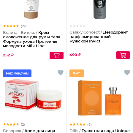
(22)
Galaxy Concept /
Дезодорант
Белита - Витекс /
Крем-
парфюмированный
омоложение для рук и тела
мужской Invict
Формула ухода Протеины
молодости Milk Line
490 ₽
252 ₽
Рекомендуем
(2)
(8)
Бизорюк /
Крем для лица
Dilis /
Туалетная вода Unique