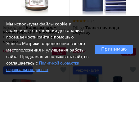
(3)
Мы используем файлы cookie и
Бизорюк /
Бальзам-крем
Dilis /
Туалетная вода
аналогичные технологии для анализа
монастырский «Мухомор»
Odyssey
посещаемости сайта с помощью
живица, чага и кордицепс,
стекло
Яндекс.Метрики, определения вашего
Принимаю
местоположения и улучшения работы
615 ₽
1960 ₽
сайта. Продолжая использовать сайт, вы
соглашаетесь с
Политикой обработки
.
персональных данных
Рекомендуем
Рекомендуем
(5)
Dilis /
Одеколон Ice
Dilis /
Туалетная вода Take a
action
chance sport