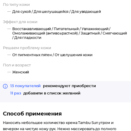
По типу кожи
Для сухой /
Для шелушащейся /
Для увядающей
Эффект для кожи
Восстанавливающий /
Питательный /
Увлажняющий /
Омолаживающий (антивозрастной) /
Защитный /
Смягчающий
/
Для гладкости
Решаем проблему кожи
От пигментных пятен /
От шелушения кожи
Пол и возраст
Женский
13 покупателей
рекомендуют приобрести
11 раз
добавили в список желаний
Способ применения
Наносить небольшое количество крема Tambu Sun утром и
вечером на чистую кожу рук. Нежно массировать до полного