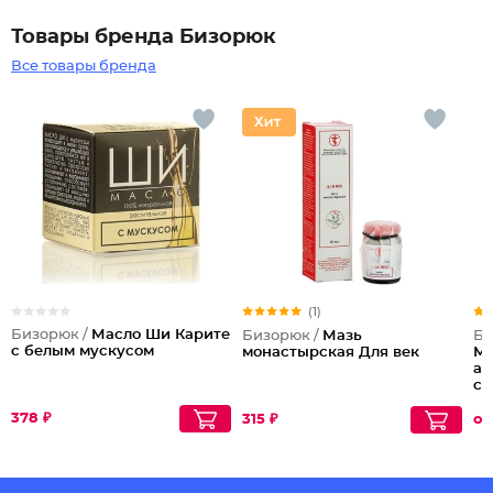
Товары бренда Бизорюк
Все товары бренда
(1)
Бизорюк /
Масло Ши Карите
Бизорюк /
Мазь
Би
с белым мускусом
монастырская Для век
Мо
ал
ст
378 ₽
315 ₽
от