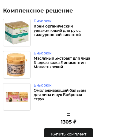
Комплексное решение
Бизорюк
Крем органический
увлажняющий для рук с
гиалуроновой кислотой
Бизорюк
Масляный экстракт для лица
Гладкая кожа Линиментин
Монастырский
Бизорюк
Омолаживающий бальзам
для лица и рук Бобровая
струя
=
1305 ₽
Купить комплект