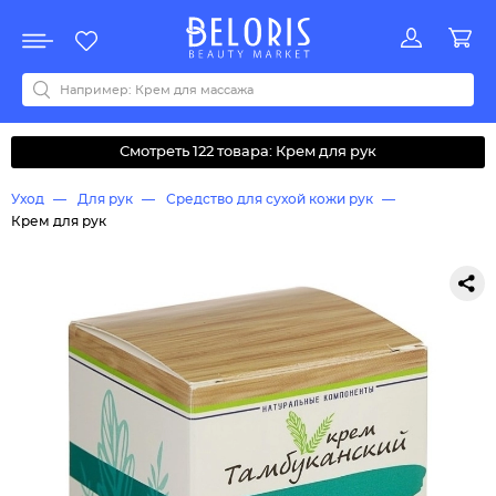
Распродажа
Акции
Новинки
Хит продаж
Все бренды
0-9
A
B
C
D
E
F
G
H
I
J
K
L
M
N
O
P
Q
R
S
T
U
V
W
Y
Z
А
Б
В
Д
З
И
М
О
К
Л
Н
П
Р
С
Т
У
Ф
Ч
Смотреть 122 товара: Крем для рук
Уход
Для рук
Средство для сухой кожи рук
Крем для рук