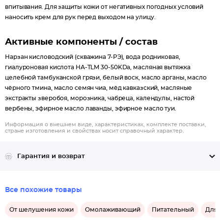
впитывания. Для защиты кожи от негативных погодных условий
наносить крем для рук перед выходом на улицу.
Активные компоненты / состав
Нарзан кисловодский (скважина 7-РЭ), вода родниковая,
гиалуроновая кислота НА-TLM 30-50KDa, масляная вытяжка
целебной тамбуканской грязи, белый воск, масло арганы, масло
чёрного тмина, масло семян чиа, мёд кавказский, масляные
экстракты зверобоя, морозника, чабреца, календулы, настой
вербены, эфирное масло лаванды, эфирное масло туи.
Информация о внешнем виде, характеристиках, комплекте поставки,
стране изготовления и свойствах носит справочный характер.
Гарантия и возврат
Все похожие товары
От шелушения кожи
Омолаживающий
Питательный
Для 