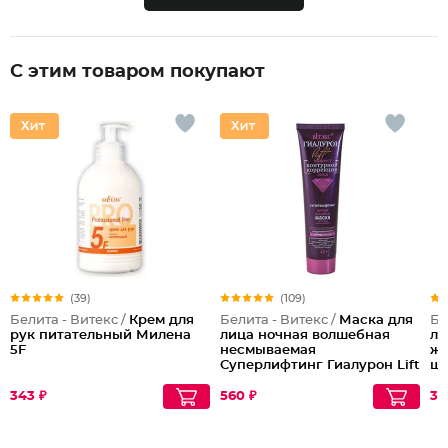
С этим товаром покупают
(39)
(109)
Белита - Витекс /
Крем для
Белита - Витекс /
Маска для
Би
рук питательный Милена
лица ночная волшебная
ли
5F
несмываемая
жо
Суперлифтинг Гиалурон Lift
ш
45+
343 ₽
560 ₽
30