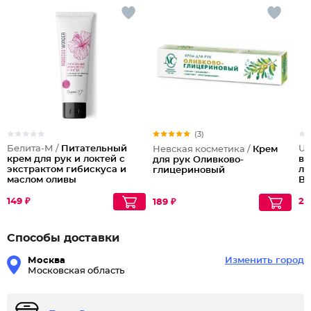
(3)
Белита-М /
Питательный
Ur
Невская косметика /
Крем
крем для рук и локтей с
во
для рук Оливково-
экстрактом гибискуса и
ли
глицериновый
маслом оливы
Ba
149 ₽
26
189 ₽
Способы доставки
Москва
Изменить город
Московская область