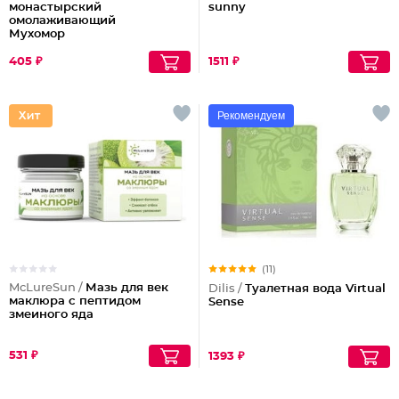
монастырский
sunny
омолаживающий
Мухомор
405 ₽
1511 ₽
Рекомендуем
(11)
McLureSun /
Мазь для век
Dilis /
Туалетная вода Virtual
маклюра с пептидом
Sense
змеиного яда
531 ₽
1393 ₽