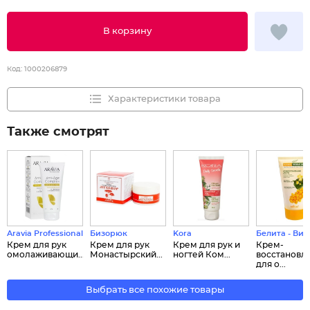
В корзину
Код:
1000206879
Характеристики товара
Также смотрят
Aravia Professional
Бизорюк
Kora
Белита - Вит
Крем для рук
Крем для рук
Крем для рук и
Крем-
омолаживающи...
Монастырский...
ногтей Ком...
восстановл
для о...
Выбрать все похожие товары