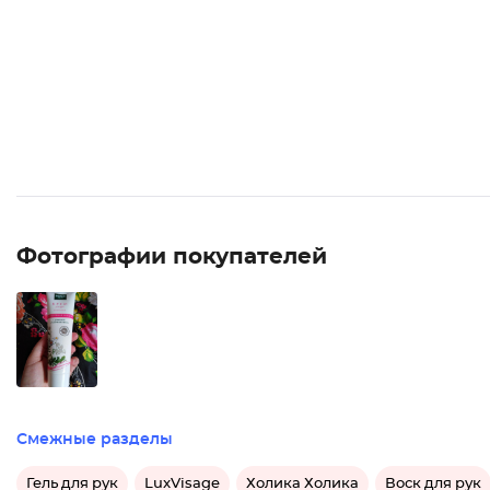
Фотографии покупателей
Смежные разделы
Гель для рук
LuxVisage
Холика Холика
Воск для рук