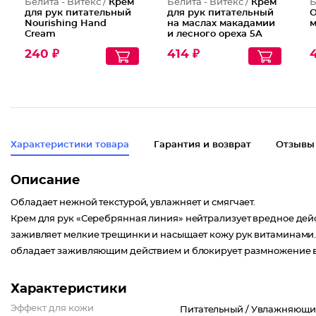
Белита - Витекс /
Крем
Белита - Витекс /
Крем
Б
для рук питательный
для рук питательный
О
Nourishing Hand
на маслах макадамии
м
Cream
и лесного ореха 5A
240 ₽
414 ₽
4
Характеристики товара
Гарантия и возврат
Отзывы
Описание
Обладает нежной текстурой, увлажняет и смягчает.
Крем для рук «Серебрянная линия» нейтрализует вредное дейс
заживляет мелкие трещинки и насыщает кожу рук витаминами.
обладает заживляющим действием и блокирует размножение 
Характеристики
Эффект для кожи
Питательный /
Увлажняющи