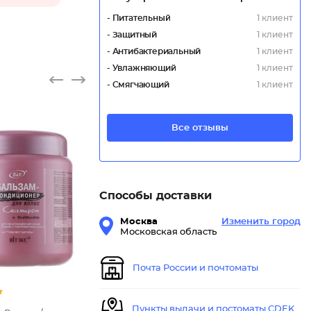
- Питательный
1 клиент
- Защитный
1 клиент
- Антибактериальный
1 клиент
- Увлажняющий
1 клиент
- Смягчающий
1 клиент
Все отзывы
Бальзам
Способы доставки
Москва
Изменить город
Московская область
Почта России и почтоматы
Пункты выдачи и постоматы CDEK