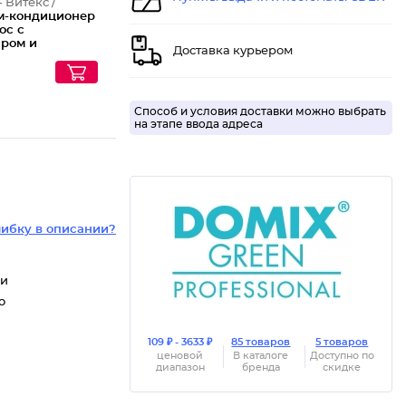
- Витекс /
м-кондиционер
ос с
ром и
Доставка курьером
ом, 450 мл
Способ и условия доставки можно выбрать
на этапе ввода адреса
ибку в описании?
ки
о
109 ₽ - 3633 ₽
85 товаров
5 товаров
ценовой
В каталоге
Доступно по
диапазон
бренда
скидке