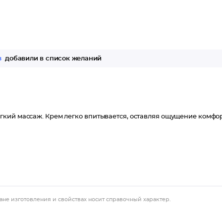
з
добавили в список желаний
гкий массаж. Крем легко впитывается, оставляя ощущение комфо
ане изготовления и свойствах носит справочный характер.