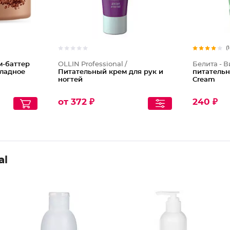
(
м-баттер
OLLIN Professional /
Белита - В
оладное
Питательный крем для рук и
питательн
ногтей
Cream
от 372 ₽
240 ₽
al