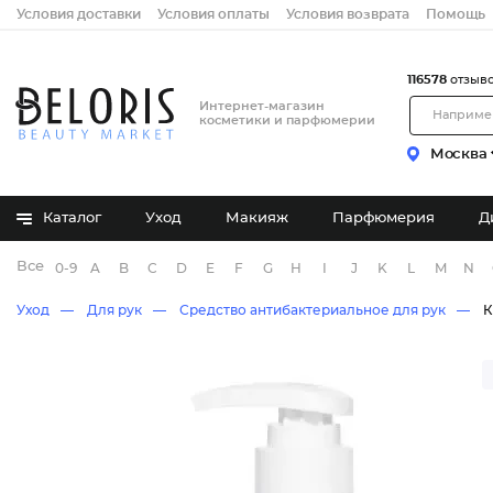
Условия доставки
Условия оплаты
Условия возврата
Помощь
116578
отзыв
Интернет-магазин
косметики и парфюмерии
Москва
Каталог
Уход
Макияж
Парфюмерия
Д
Все бренды
0-9
A
B
C
D
E
F
G
H
I
J
K
L
M
N
Уход
Для рук
Средство антибактериальное для рук
К