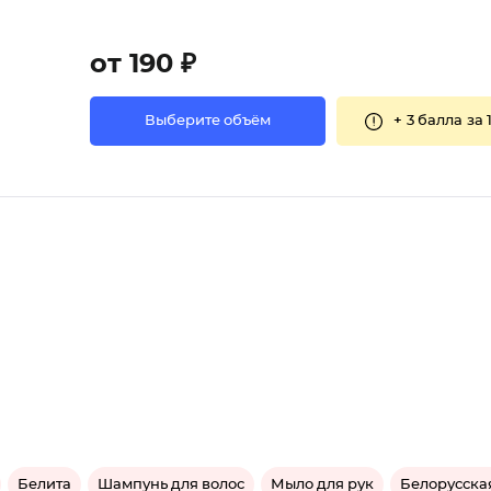
от 190 ₽
+
3 балла
за 
Выберите объём
Белита
Шампунь для волос
Мыло для рук
Белорусска