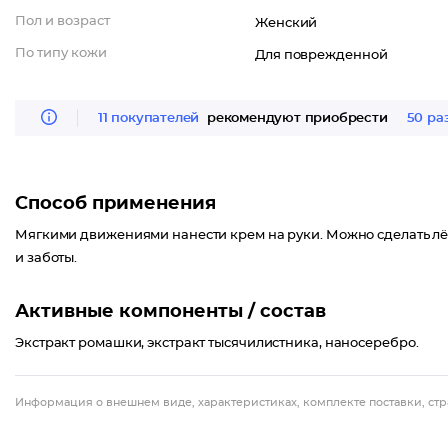
Пол и возраст
Женский
По типу кожи
Для поврежденной
11 покупателей
рекомендуют приобрести
50 ра
Способ применения
Мягкими движениями нанести крем на руки. Можно сделать лё
и заботы.
Активные компоненты / состав
Экстракт ромашки, экстракт тысячилистника, наносеребро.
Информация о внешнем виде, характеристиках, комплекте поставки, стр