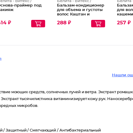
елита - Витекс /
Белита - Витекс /
Белита 
снова-праймер под
Бальзам-кондиционер
Бальза
акияж
для объема и густоты
для вол
волос Каштан и
кашеми
гинкго билоба
биотин
14 ₽
288 ₽
257 ₽
1
Нашли ош
твие моющих средств, солнечных лучей и ветра. Экстракт ромаш
 Экстракт тысячилистника витаминизирует кожу рук. Наносеребр
вредных микробов.
й /
Защитный /
Смягчающий /
Антибактериальный