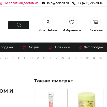
Бесплатная доставка*
info@beloris.ru
+7 (495) 215 28 49
Мой Beloris
Избранное
Корзина
продажа
Акции
Новинки
Хит продаж
М
О
К
Л
Н
П
Р
С
Т
У
Ф
Ч
Ш
Э
Ю
Я
№
Также смотрят
ОМ И