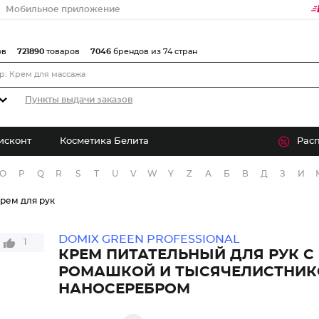
Мобильное приложение
ов
721890
товаров
7046
брендов из 74 стран
Пункты выдачи заказов
исконт
Косметика Белита
Рас
O
P
Q
R
S
T
U
V
W
Y
Z
А
Б
В
Д
З
И
рем для рук
DOMIX GREEN PROFESSIONAL
1
КРЕМ ПИТАТЕЛЬНЫЙ ДЛЯ РУК С
РОМАШКОЙ И ТЫСЯЧЕЛИСТНИК
НАНОСЕРЕБРОМ