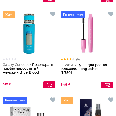
Рекомендуем
(9)
Galaxy Concept /
Дезодорант
DIVAGE /
Тушь для ресниц
парфюмированный
90x60x90 Longlashes
женский Blue Blood
№7501
512 ₽
548 ₽
Рекомендуем