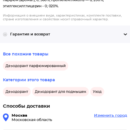
парфюм (аромат), 0; 560%; пропиленгликоль — 0; 200%;
этилгексилглицерин - 0; 020%.
Информация о внешнем виде, характеристиках, комплекте поставки,
стране изготовления и свойствах носит справочный характер.
Гарантия и возврат
Все похожие товары
Дезодорант парфюмированный
Категории этого товара
Дезодорант
Дезодорант для подмышек
Уход
Способы доставки
Москва
Изменить город
Московская область