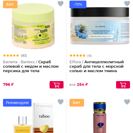
-70%
(83)
(4)
Белита - Витекс /
Скраб
Elfora /
Антицеллюлитный
солевой с медом и маслом
скраб для тела с морской
персика для тела
солью и маслом тмина
796 ₽
254 ₽
849
Рекомендуем