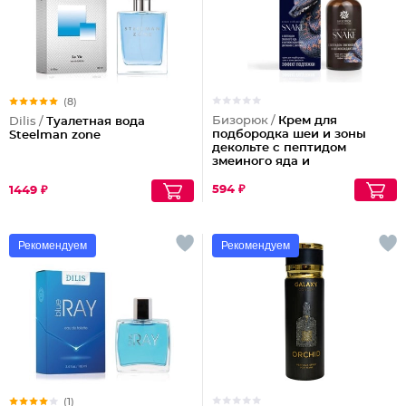
(8)
Бизорюк /
Крем для
Dilis /
Туалетная вода
подбородка шеи и зоны
Steelman zone
декольте с пептидом
змеиного яда и
антиоксидантами
594 ₽
1449 ₽
Рекомендуем
Рекомендуем
(1)