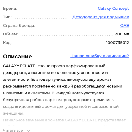
Бренд:
Galaxy Concept
Тип:
Дезодорант для подмышек
Страна бренда:
ОАЭ
Объем:
200 мл
Код:
1000735012
Описание
Нашли ошибку в описании?
GALAXY ECLATE - это не просто парфюмированный
дезодорант, а истинное воплощение утонченности и
элегантности. Благодаря уникальному составу, аромат
раскрывается постепенно, каждый раз обогащаяся новыми
нюансами и акцентами. В каждой ноте чувствуется
безупречная работа парфюмеров, которые стремились
создать идеальный аромат для уверенной и современной
женщины.
Начальное звучание ароматов GALAXY ECLATE представляет
собой гармоничное сочетание свежести и зелени. Ноты
Читать все