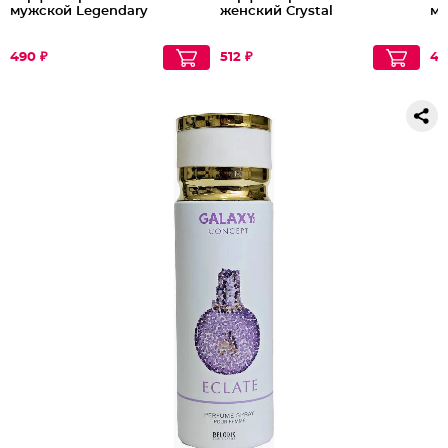
мужской Legendary
женский Crystal
му
490 ₽
512 ₽
49