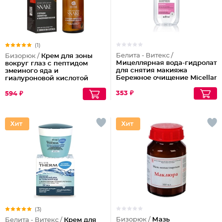
(1)
Белита - Витекс /
Бизорюк /
Крем для зоны
Мицеллярная вода-гидролат
вокруг глаз с пептидом
для снятия макияжа
змеиного яда и
Бережное очищение Micellar
гиалуроновой кислотой
Cleansing
353 ₽
594 ₽
(3)
Бизорюк /
Мазь
Белита - Витекс /
Крем для