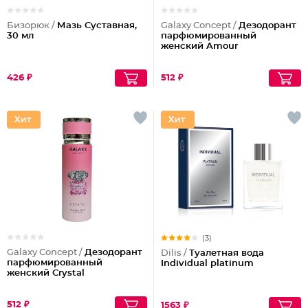
Бизорюк /
Мазь Суставная,
Galaxy Concept /
Дезодорант
30 мл
парфюмированный
женский Amour
426 ₽
512 ₽
(3)
Galaxy Concept /
Дезодорант
Dilis /
Туалетная вода
парфюмированный
Individual platinum
женский Crystal
512 ₽
1563 ₽