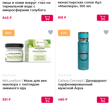
монастырская солох Аул
лица и кожи вокруг глаз на
«Маклюра», 100 мл.
термальной воде с
микросферами голубого
ретинола 24 часа Blue
Therm
615 ₽
543 ₽
McLureSun /
Мазь для век
Galaxy Concept /
Дезодорант
маклюра с пептидом
парфюмированный
змеиного яда
мужской Aqua
531 ₽
490 ₽