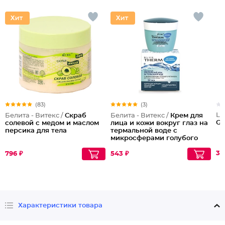
(83)
(3)
Lu
Белита - Витекс /
Скраб
Белита - Витекс /
Крем для
Ga
солевой с медом и маслом
лица и кожи вокруг глаз на
персика для тела
термальной воде с
микросферами голубого
ретинола 24 часа Blue
Therm
311
796 ₽
543 ₽
Характеристики товара