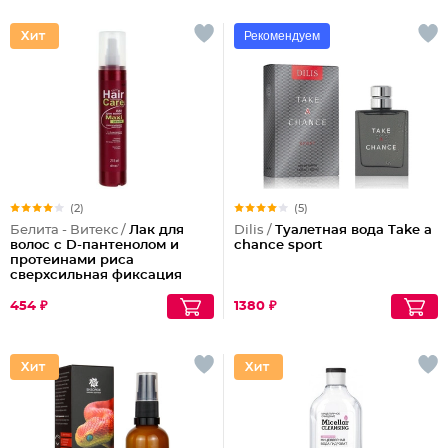
Рекомендуем
(2)
(5)
Белита - Витекс /
Лак для
Dilis /
Туалетная вода Take a
волос с D-пантенолом и
chance sport
протеинами риса
сверхсильная фиксация
объем Maxi, 215 мл
454 ₽
1380 ₽