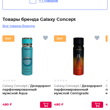
+ 1 товаров
Товары бренда Galaxy Concept
Все товары бренда
Galaxy Concept /
Дезодорант
Galaxy Concept /
Дезодорант
Ga
парфюмированный
парфюмированный
п
мужской Aqua
мужской Centigrade
му
490 ₽
490 ₽
49