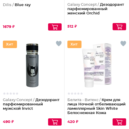
Galaxy Concept /
Дезодорант
Dilis /
Blue ray
парфюмированный
женский Orchid
512 ₽
1679 ₽
Galaxy Concept /
Дезодорант
Белита - Витекс /
Крем для
парфюмированный
лица Ночной отбеливающий
мужской Invict
ламеллярный Skin White
Белоснежная Кожа
490 ₽
420 ₽