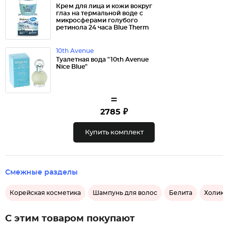
Крем для лица и кожи вокруг
глаз на термальной воде с
микросферами голубого
ретинола 24 часа Blue Therm
10th Avenue
Туалетная вода "10th Avenue
Nice Blue"
=
2785 ₽
Купить комплект
Смежные разделы
Корейская косметика
Шампунь для волос
Белита
Холика
С этим товаром покупают