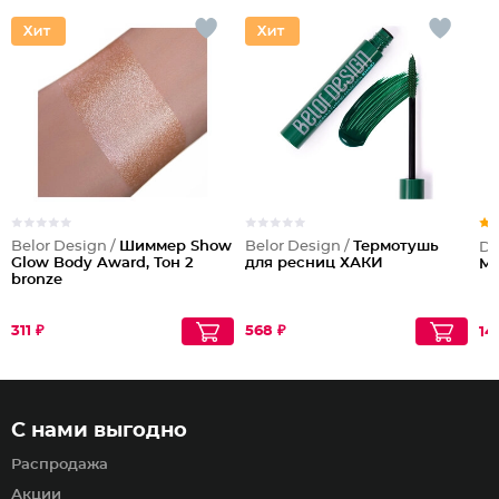
Belor Design /
Шиммер Show
Belor Design /
Термотушь
Dil
Glow Body Award, Тон 2
для ресниц ХАКИ
Mi
bronze
311 ₽
568 ₽
14
С нами выгодно
Распродажа
Акции