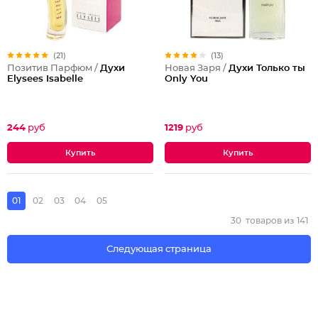
(21)
(13)
Позитив Парфюм /
Духи
Новая Заря /
Духи Только ты
Elysees Isabelle
Only You
244
руб
1219
руб
01
02
03
04
05
30
товаров из
141
Следующая страница