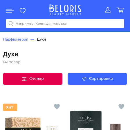
Распродажа
Акции
Новинки
Хит продаж
Все бренды
0-9
A
B
C
D
E
F
G
H
I
J
K
L
M
N
O
P
Q
R
S
T
U
V
W
Y
Z
А
Б
В
Д
З
И
М
О
К
Л
Н
П
Р
С
Т
У
Ф
Ч
Парфюмерия
Духи
Духи
141 товар
Фильтр
Сортировка