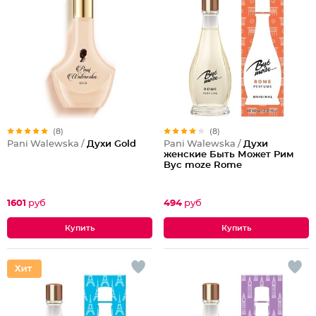
(8)
(8)
Pani Walewska /
Духи Gold
Pani Walewska /
Духи
женские Быть Может Рим
Byc moze Rome
1601
руб
494
руб