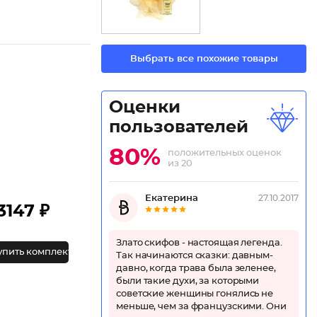
Выбрать все похожие товары
Оценки
пользователей
80%
положительных оценок
из 20
Екатерина
27.10.2017
3147 ₽
Злато скифов - настоящая легенда.
упить комплект
Так начинаются сказки: давным-
давно, когда трава была зеленее,
были такие духи, за которыми
советские женщины гонялись не
меньше, чем за французскими. Они