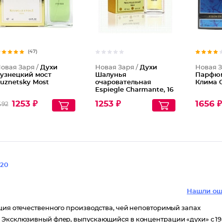
(47)
овая Заря /
Духи
Новая Заря /
Духи
Новая З
узнецкий мост
Шалунья
Парфюм
uznetsky Most
очаровательная
Клима 
Espiegle Charmante, 16
мл
1253 ₽
1253 ₽
1656 
492
20
Нашли ош
иция отечественного производства, чей неповторимый запах
. Эксклюзивный флер, выпускающийся в концентрации «духи» с 1