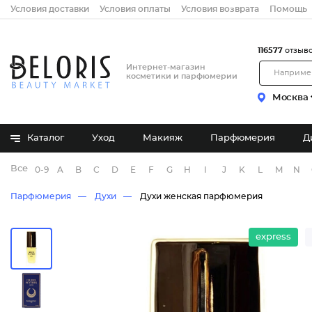
Условия доставки
Условия оплаты
Условия возврата
Помощь
116577
отзыв
Интернет-магазин
косметики и парфюмерии
Москва
Каталог
Уход
Макияж
Парфюмерия
Д
Все бренды
0-9
A
B
C
D
E
F
G
H
I
J
K
L
M
N
Парфюмерия
Духи
Духи женская парфюмерия
express