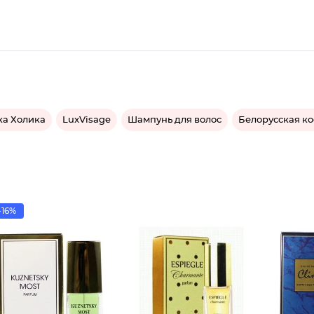
ка Холика
LuxVisage
Шампунь для волос
Белорусская к
-16%
Духи Ша