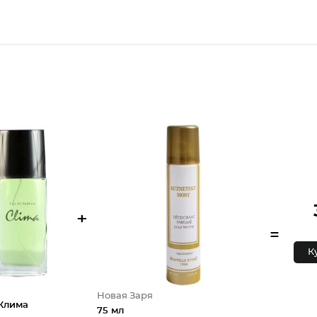
+
=
К
Новая Заря
Клима
75 мл