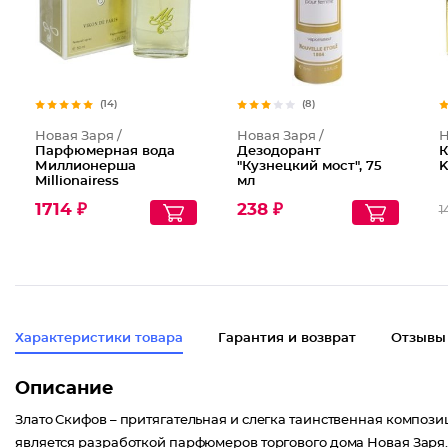
(14)
(8)
Новая Заря /
Новая Заря /
Н
Парфюмерная вода
Дезодорант
К
Миллионерша
"Кузнецкий мост", 75
K
Millionairess
мл
1714 ₽
238 ₽
1
Характеристики товара
Гарантия и возврат
Отзывы
Описание
Злато Скифов – притягательная и слегка таинственная композ
является разработкой парфюмеров торгового дома Новая Заря