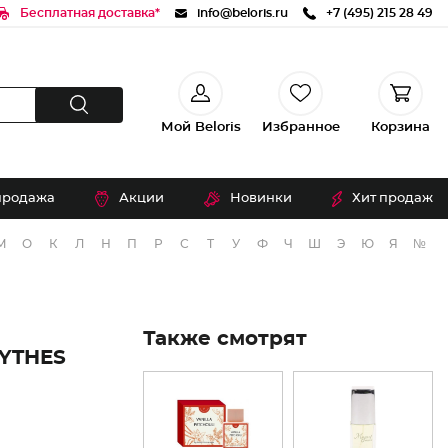
Бесплатная доставка*
info@beloris.ru
+7 (495) 215 28 49
Мой Beloris
Избранное
Корзина
продажа
Акции
Новинки
Хит продаж
М
О
К
Л
Н
П
Р
С
Т
У
Ф
Ч
Ш
Э
Ю
Я
№
Также смотрят
YTHES