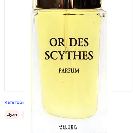
Категории этого товара
Духи
Духи Новая Заря
Российские духи