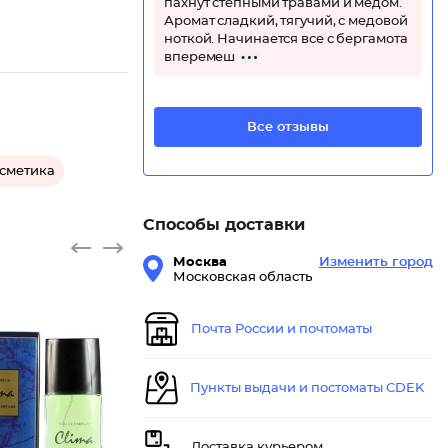
пахнут степными травами и медом.
Аромат сладкий, тягучий, с медовой
ноткой. Начинается все с бергамота
вперемеш
Все отзывы
осметика
Способы доставки
Москва
Изменить город
Московская область
Почта России и почтоматы
Пункты выдачи и постоматы CDEK
Доставка курьером