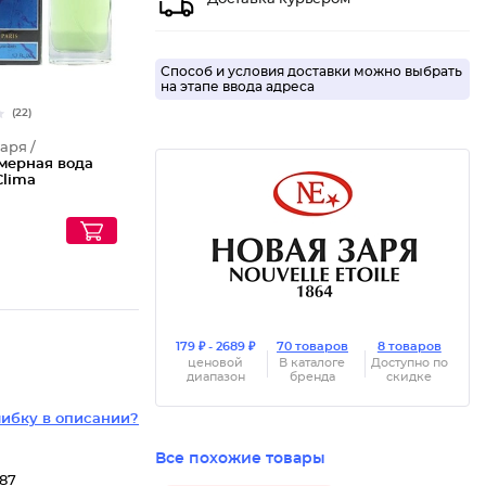
Способ и условия доставки можно выбрать
на этапе ввода адреса
(22)
аря /
ерная вода
Clima
₽
179 ₽ - 2689 ₽
70 товаров
8 товаров
ценовой
В каталоге
Доступно по
диапазон
бренда
скидке
ибку в описании?
Все похожие товары
987