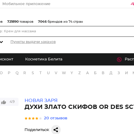
Мобильное приложение
ов
721890
товаров
7046
брендов из 74 стран
Пункты выдачи заказов
исконт
Косметика Белита
Рас
O
P
Q
R
S
T
U
V
W
Y
Z
А
Б
В
Д
З
И
НОВАЯ ЗАРЯ
49
ДУХИ ЗЛАТО СКИФОВ OR DES SC
20 отзывов
Поделиться: