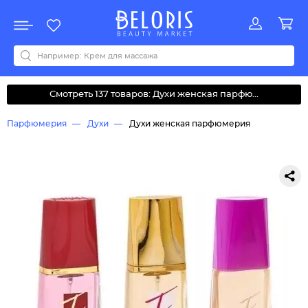
Распродажа
Акции
Новинки
Хит продаж
Все бренды
0-9
A
B
C
D
E
F
G
H
I
J
K
L
M
N
O
P
Q
R
S
T
U
V
W
Y
Z
А
Б
В
Д
З
И
М
О
К
Л
Н
П
Р
С
Т
У
Ф
Ч
Смотреть 137 товаров: Духи женская парфю...
Парфюмерия
Духи
Духи женская парфюмерия