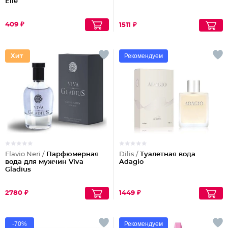
Elle
409 ₽
1511 ₽
Рекомендуем
Flavio Neri /
Парфюмерная
Dilis /
Туалетная вода
вода для мужчин Viva
Adagio
Gladius
2780 ₽
1449 ₽
-70%
Рекомендуем