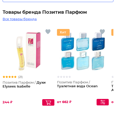
Товары бренда Позитив Парфюм
Все товары бренда
(21)
Позитив Парфюм /
По
Позитив Парфюм /
Духи
Туалетная вода Ocean
Ту
Elysees Isabelle
Ad
от 662 ₽
от
244 ₽