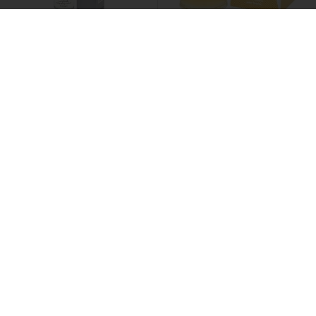
(2)
(16)
Позитив Парфюм /
Туалетная
Позитив Парфюм /
Туалетная
вода Absolut
Вода Lokasta Brava
383 ₽
381 ₽
Рекомендуем
Рекомендуем
Dilis /
Одеколон Арктик
Dilis /
Туалетная вода
One