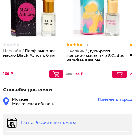
(1)
Неолайн /
Парфюмерное
Неолайн /
Духи-ролл
По
масло Black Atrium, 6 мл
женские масляные S.Cadus
El
Paradise Kiss Me
169 ₽
173 ₽
24
237
Способы доставки
Москва
Изменить город
Московская область
Почта России и почтоматы