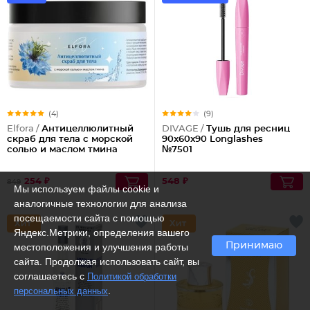
(4)
(9)
Elfora /
Антицеллюлитный
DIVAGE /
Тушь для ресниц
скраб для тела с морской
90x60x90 Longlashes
солью и маслом тмина
№7501
254 ₽
548 ₽
849
Мы используем файлы cookie и
аналогичные технологии для анализа
посещаемости сайта с помощью
Яндекс.Метрики, определения вашего
Принимаю
местоположения и улучшения работы
сайта. Продолжая использовать сайт, вы
соглашаетесь с
Политикой обработки
.
персональных данных