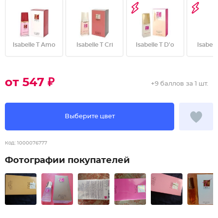
Isabelle T Amo
Isabelle T Cri
Isabelle T D'o
Isabell
от 547 ₽
+
9 баллов
за 1 шт.
Выберите цвет
Код:
1000076777
Фотографии покупателей