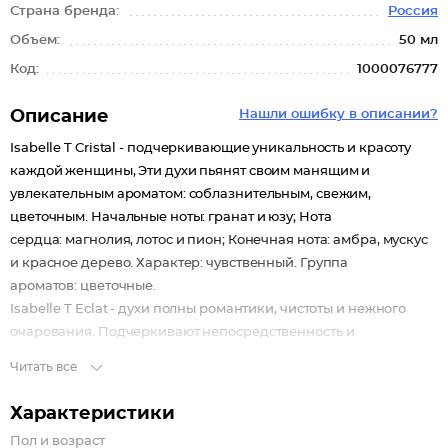
Страна бренда:
Россия
Объем:
50 мл
Код:
1000076777
Описание
Нашли ошибку в описании?
Isabelle T Cristal - подчеркивающие уникальность и красоту
каждой женщины, Эти духи пьянят своим манящим и
увлекательным ароматом: соблазнительным, свежим,
цветочным. Начальные ноты: гранат и юзу; Нота
сердца: магнолия, лотос и пион; Конечная нота: амбра, мускус
и красное дерево. Характер: чувственный. Группа
ароматов: цветочные.
Isabelle T Eclat - духи полны романтики, чистоты и нежного
очарования. Подчеркивают непосредственность и
элегантность, придавая женственность и чувственность.
Читать все
Начальные ноты: листья лимона, зеленая сирень; Нота
сердца: глиниция, зеленый чай, красный пион, персик;
Характеристики
Конечная нота: кедр, мускус, амбра. Характер: нежный. Группа
Пол и возраст
ароматов: цветочные.