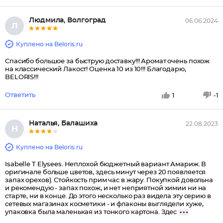
Людмила, Волгоград
06.06.2024
Л
Куплено на Beloris.ru
Спасибо большое за быструю доставку!!! Аромат очень похож
на классический Лакост! Оценка 10 из 10!!! Благодарю,
BELORIS!!!
Ответить
1
-1
Наталья, Балашиха
22.08.2023
Н
Куплено на Beloris.ru
Isabelle T Elysees. Неплохой бюджетный вариант Амариж. В
оригинале больше цветов, здесь минут через 20 появляется
запах орехов). Стойкость прим час в жару. Покупкой довольна
и рекомендую - запах похож, и нет неприятной химии ни на
старте, ни в конце. До этого несколько раз видела эту серию в
сетевых магазинах косметики - и флаконы выглядели хуже,
упаковка была маленькая из тонкого картона. Здес