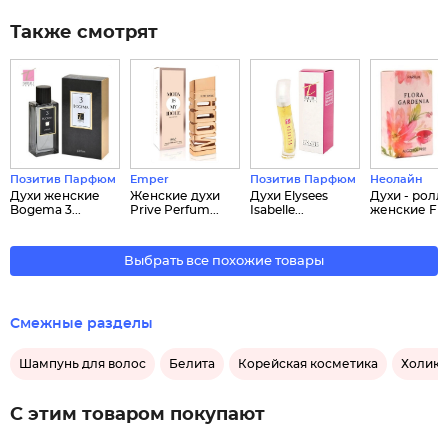
Также смотрят
Позитив Парфюм
Emper
Позитив Парфюм
Неолайн
Духи женские
Женские духи
Духи Elysees
Духи - ролл
Bogema 3...
Prive Perfum...
Isabelle...
женские Flor
Выбрать все похожие товары
Смежные разделы
Шампунь для волос
Белита
Корейская косметика
Холика
С этим товаром покупают