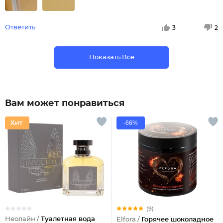
Ответить
3
2
Показать Все
Вам может понравиться
-66%
(9)
Неолайн /
Туалетная вода
Elfora /
Горячее шоколадное