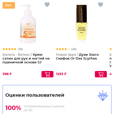
(35)
(20)
Белита - Витекс /
Крем-
Новая Заря /
Духи Злато
Бе
сатин для рук и ногтей на
Скифов Or Des Scythes
ла
пшеничной основе 5J
ти
Ух
396 ₽
1253 ₽
48
Оценки пользователей
положительных оценок
100%
из 30