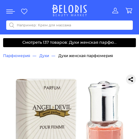
Распродажа
Акции
Новинки
Хит продаж
Все бренды
0-9
A
B
C
D
E
F
G
H
I
J
K
L
M
N
O
P
Q
R
S
T
U
V
W
Y
Z
А
Б
В
Д
З
И
М
О
К
Л
Н
П
Р
С
Т
У
Ф
Ч
Смотреть 137 товаров: Духи женская парфю...
Парфюмерия
Духи
Духи женская парфюмерия