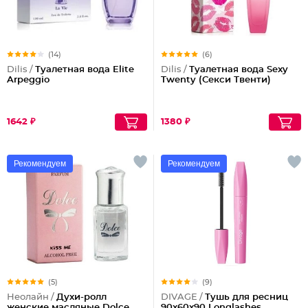
(14)
(6)
Dilis /
Туалетная вода Elite
Dilis /
Туалетная вода Sexy
Arpeggio
Twenty (Секси Твенти)
1642 ₽
1380 ₽
Рекомендуем
Рекомендуем
(5)
(9)
Неолайн /
Духи-ролл
DIVAGE /
Тушь для ресниц
женские масляные Dolce
90x60x90 Longlashes