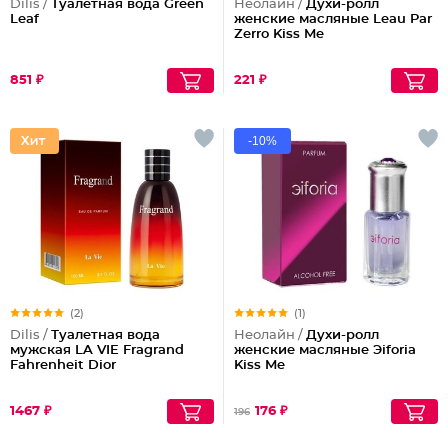
Dilis /
Туалетная вода Green
Неолайн /
Духи-ролл
Leaf
женские масляные Leau Par
Zerro Kiss Me
851 ₽
221 ₽
-10%
(2)
(1)
Dilis /
Туалетная вода
Неолайн /
Духи-ролл
мужская LA VIE Fragrand
женские масляные Эiforia
Fahrenheit Dior
Kiss Me
1467 ₽
176 ₽
196