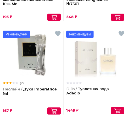
Kiss Me
№7501
195 ₽
548 ₽
Рекомендуем
Рекомендуем
(2)
Dilis /
Туалетная вода
Неолайн /
Духи Imperatrice
Adagio
№1
1449 ₽
167 ₽