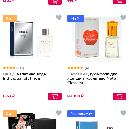
616 ₽
1393 ₽
-19%
(3)
(4)
Dilis /
Туалетная вода
Неолайн /
Духи-ролл для
Individual platinum
женщин масляные Note
Classica
1563 ₽
150 ₽
186
Рекомендуем