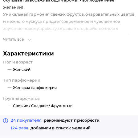
окутывает завораживающий аромат - воплощение ее
желаний!
Уникальная гармония свежих фруктов, очаровательных цветов
и нежного мускуса придает современное и чувственное
звучание новому аромату, отражая его двойственность.
Одновременно невинная и провокационная, как запретный
Читать все
плод, нота Сладкого яблока в карамели заставляет голову
кружиться, а яркий аккорд Чайного листа и Бергамота
Характеристики
наполняет воздух взрывной свежестью. Окутывает и
Пол и возраст
очаровывает, сочетание Жасмина и Розы, а аккорд Белого
Женский
мускуса, Амбры и Пачули наполняет сердце мягкой
нежностью.
Тип парфюмерии
Женская парфюмерия
Группы ароматов
Свежие /
Сладкие /
Фруктовые
24 покупателя
рекомендуют приобрести
124 раза
добавили в список желаний