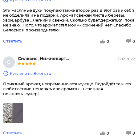
Эти масляные духи покупаю также второй раз.В этот раз и себя
не обделила и на подарки. Аромат свежей листвы березы,
хвои, арбуза ...Легкий и свежий. Сколько будет держаться, пока
не знаю...Но то, что аромат стал моим - сомнений нет! Спасибо
Белорис и производителю!
Ответить
0
0
Сильвия, Нижневартовск
18.12.2022
С
Куплено на Beloris.ru
Приятный аромат, непременно возьму ещё. Подойдёт тем кто
любит лёгкие, ненавязчиво ароматы... неземная
нежность...супер!
Ответить
0
0