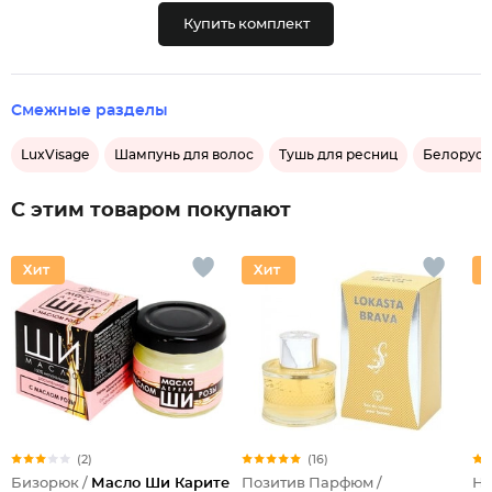
Купить комплект
Смежные разделы
LuxVisage
Шампунь для волос
Тушь для ресниц
Белорусс
С этим товаром покупают
(2)
(16)
Бизорюк /
Масло Ши Карите
Позитив Парфюм /
Не