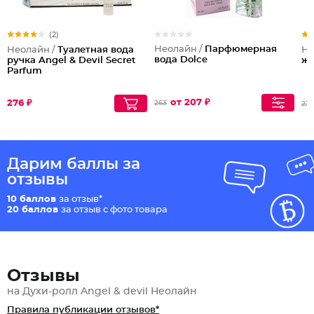
(2)
Неолайн /
Парфюмерная
Неолайн /
Туалетная вода
Не
вода Dolce
ручка Angel & Devil Secret
же
Parfum
от 207 ₽
276 ₽
263
232
Дарим баллы за
отзывы
10 баллов
за отзыв*
20 баллов
за отзыв с фото товара
Отзывы
на Духи-ролл Angel & devil Неолайн
Правила публикации отзывов*