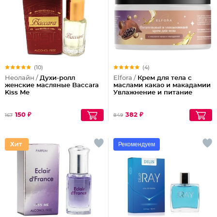
(10)
(4)
Неолайн /
Духи-ролл
Elfora /
Крем для тела с
женские масляные Baccara
маслами какао и макадамии
Kiss Me
Увлажнение и питание
150 ₽
382 ₽
167
849
Рекомендуем