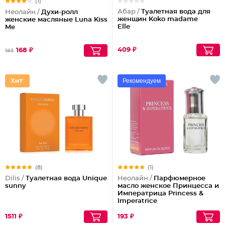
(1)
Абар /
Туалетная вода для
Неолайн /
Духи-ролл
женщин Koko madame
женские масляные Luna Kiss
Elle
Me
409 ₽
168 ₽
183
Рекомендуем
(8)
(1)
Dilis /
Туалетная вода Unique
Неолайн /
Парфюмерное
sunny
масло женское Принцесса и
Императрица Princess &
Imperatrice
1511 ₽
193 ₽