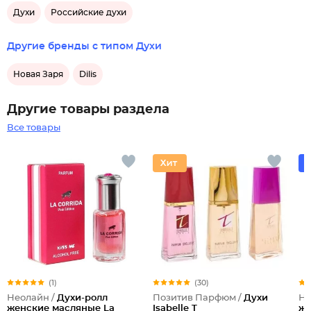
Духи
Российские духи
Другие бренды с типом Духи
Новая Заря
Dilis
Другие товары раздела
Все товары
(1)
(30)
Неолайн /
Духи-ролл
Позитив Парфюм /
Духи
Не
женские масляные La
Isabelle T
же