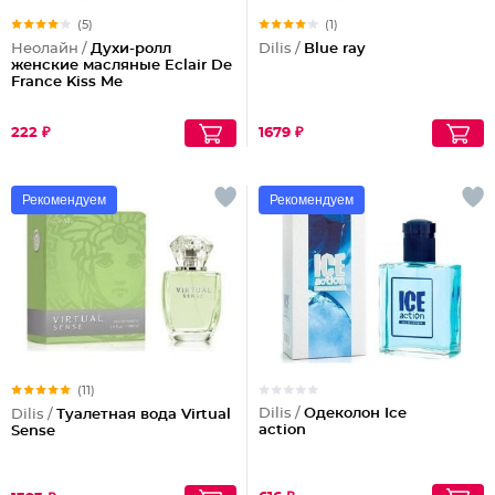
(5)
(1)
Неолайн /
Духи-ролл
Dilis /
Blue ray
женские масляные Eclair De
France Kiss Me
222 ₽
1679 ₽
Рекомендуем
Рекомендуем
(11)
Dilis /
Одеколон Ice
Dilis /
Туалетная вода Virtual
action
Sense