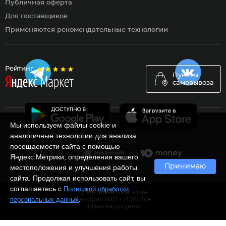
Публичная оферта
Для поставщиков
Применяются рекомендательные технологии
Рейтинг
Пункты
самовывоза
Мы используем файлы cookie и
аналогичные технологии для анализа
посещаемости сайта с помощью
Яндекс.Метрики, определения вашего
Принимаю
местоположения и улучшения работы
сайта. Продолжая использовать сайт, вы
соглашаетесь с
Политикой обработки
Ⓒ Интернет-магазин
.
персональных данных
Белорис 2012 - 2026 Все
права защищены