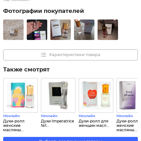
Код:
1000526697
Фотографии покупателей
Характеристики товара
Также смотрят
Неолайн
Неолайн
Неолайн
Неолайн
Духи-ролл
Духи Imperatrice
Духи-ролл для
Духи-ролл
женские
№1...
женщин масл...
женские
масляны...
масляны...