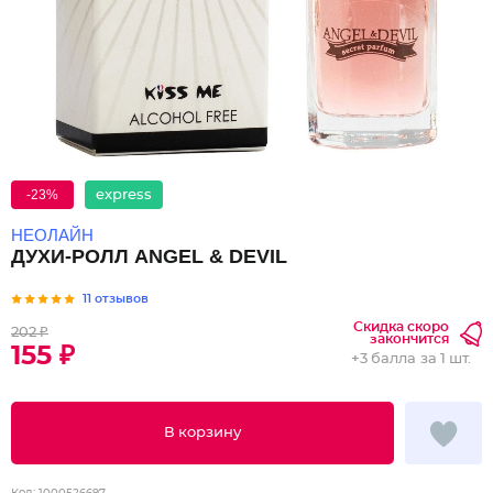
-23%
express
НЕОЛАЙН
ДУХИ-РОЛЛ ANGEL & DEVIL
11 отзывов
Скидка скоро
202 ₽
закончится
155 ₽
+
3 балла
за 1 шт.
В корзину