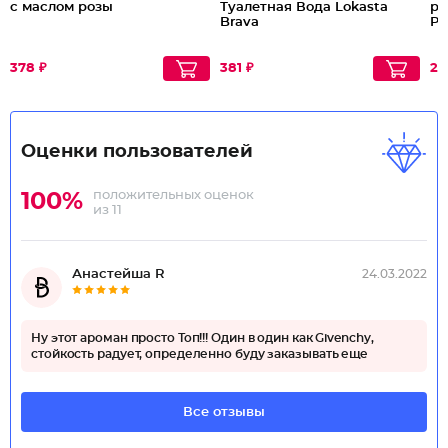
с маслом розы
Туалетная Вода Lokasta
ру
Brava
Pa
378 ₽
381 ₽
27
Оценки пользователей
положительных оценок
100%
из 11
Анастейша R
24.03.2022
Ну этот ароман просто Топ!!! Один в один как Givenchy,
стойкость радует, определенно буду заказывать еще
Все отзывы