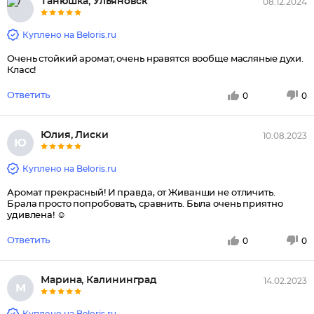
Танюшка, Ульяновск
08.12.2024
Куплено на Beloris.ru
Очень стойкий аромат, очень нравятся вообще масляные духи.
Класс!
Ответить
0
0
Юлия, Лиски
10.08.2023
Ю
Куплено на Beloris.ru
Аромат прекрасный! И правда, от Живанши не отличить.
Брала просто попробовать, сравнить. Была очень приятно
удивлена! ☺
Ответить
0
0
Марина, Калининград
14.02.2023
М
Куплено на Beloris.ru