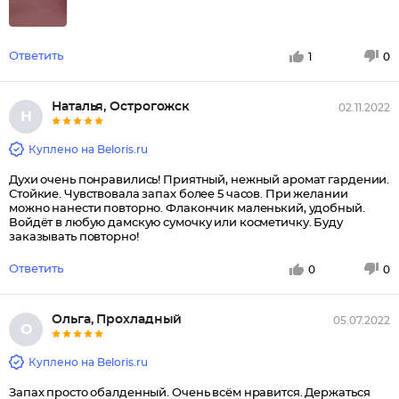
Ответить
1
0
Наталья, Острогожск
02.11.2022
Н
Куплено на Beloris.ru
Духи очень понравились! Приятный, нежный аромат гардении.
Стойкие. Чувствовала запах более 5 часов. При желании
можно нанести повторно. Флакончик маленький, удобный.
Войдёт в любую дамскую сумочку или косметичку. Буду
заказывать повторно!
Ответить
0
0
Ольга, Прохладный
05.07.2022
О
Куплено на Beloris.ru
Запах просто обалденный. Очень всём нравится. Держаться