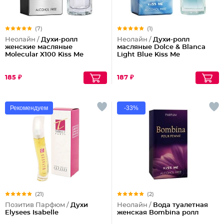
(7)
(1)
Неолайн /
Духи-ролл
Неолайн /
Духи-ролл
женские масляные
масляные Dolce & Blanca
Molecular X100 Kiss Me
Light Blue Kiss Me
185 ₽
187 ₽
Рекомендуем
-33%
(21)
(2)
Позитив Парфюм /
Духи
Неолайн /
Вода туалетная
Elysees Isabelle
женская Bombina ролл