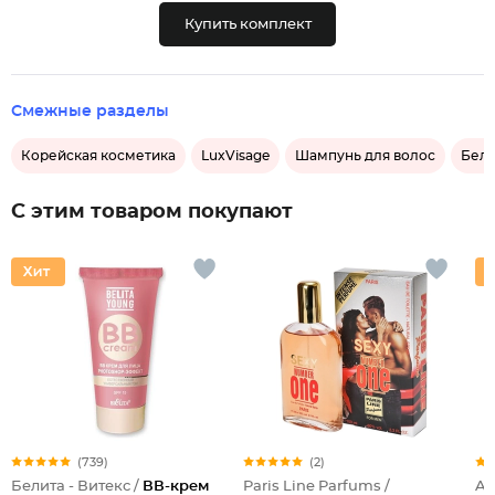
Купить комплект
Смежные разделы
Корейская косметика
LuxVisage
Шампунь для волос
Бело
С этим товаром покупают
(739)
(2)
Белита - Витекс /
ВВ-крем
Paris Line Parfums /
Al