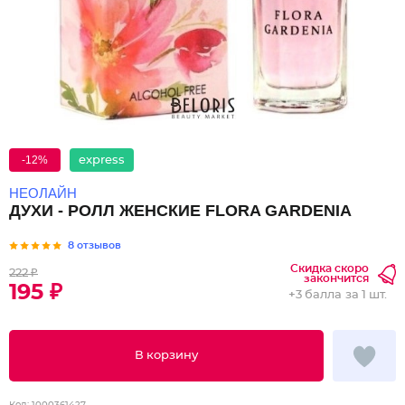
-12%
express
НЕОЛАЙН
ДУХИ - РОЛЛ ЖЕНСКИЕ FLORA GARDENIA
8 отзывов
Скидка скоро
222 ₽
закончится
195 ₽
+
3 балла
за 1 шт.
В корзину