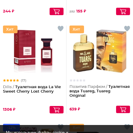
244 ₽
155 ₽
232
(17)
Позитив Парфюм /
Туалетная
Dilis /
Туалетная вода La Vie
вода Tuareg, Tuareg
Sweet Cherry Lost Cherry
Original
639 ₽
1306 ₽
-12%
Мы используем файлы cookie и