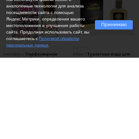
аналогичные технологии для анализа
посещаемости сайта с помощью
Яндекс.Метрики, определения вашего
Принимаю
местоположения и улучшения работы
сайта. Продолжая использовать сайт, вы
соглашаетесь с
Политикой обработки
.
персональных данных
Неолайн /
Парфюмерное
Абар /
Туалетная вода для
масло Sexy Chocolate, 6
мужчин Jaguar jump Noir
мл
159 ₽
439 ₽
181
Рекомендуем
Рекомендуем