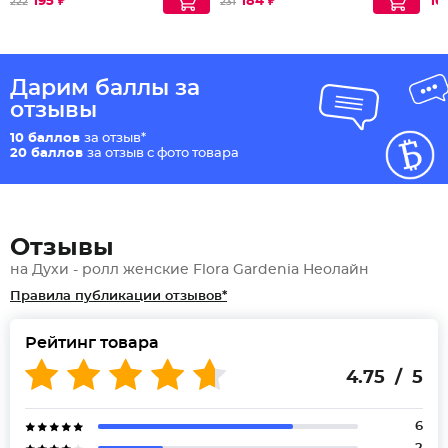
195 ₽
184 ₽
16
222
231
Дарим баллы за
отзывы
10 баллов
за отзыв*
20 баллов
за отзыв с фото товара
Отзывы
на Духи - ролл женские Flora Gardenia Неолайн
Правила публикации отзывов*
Рейтинг товара
4.75 / 5
6