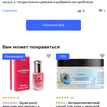
часа 3, 4. Но дастать из сумочки и добавить не проблема
Ответить
0
1
Показать Все
Вам может понравиться
Рекомендуем
-70%
(1)
(4)
Неолайн /
Духи-ролл
Elfora /
Антицеллюлитный
женские масляные La
скраб для тела с морской