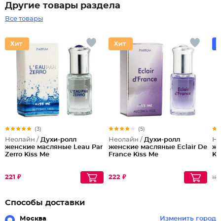
Другие товары раздела
Все товары
(3)
(5)
Неолайн /
Духи-ролл
Неолайн /
Духи-ролл
Не
женские масляные Leau Par
женские масляные Eclair De
же
Zerro Kiss Me
France Kiss Me
Ki
221 ₽
222 ₽
183
Способы доставки
Москва
Изменить город