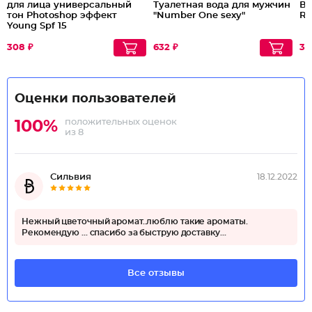
для лица универсальный
Туалетная вода для мужчин
Во
тон Photoshop эффект
"Number One sexy"
Ro
Young Spf 15
308 ₽
632 ₽
39
Оценки пользователей
положительных оценок
100%
из 8
Сильвия
18.12.2022
Нежный цветочный аромат..люблю такие ароматы.
Рекомендую ... спасибо за быструю доставку...
Все отзывы