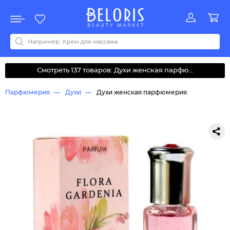
Распродажа
Акции
Новинки
Хит продаж
Все бренды
0-9
A
B
C
D
E
F
G
H
I
J
K
L
M
N
O
P
Q
R
S
T
U
V
W
Y
Z
А
Б
В
Д
З
И
М
О
К
Л
Н
П
Р
С
Т
У
Ф
Ч
Смотреть 137 товаров: Духи женская парфю...
Парфюмерия
Духи
Духи женская парфюмерия