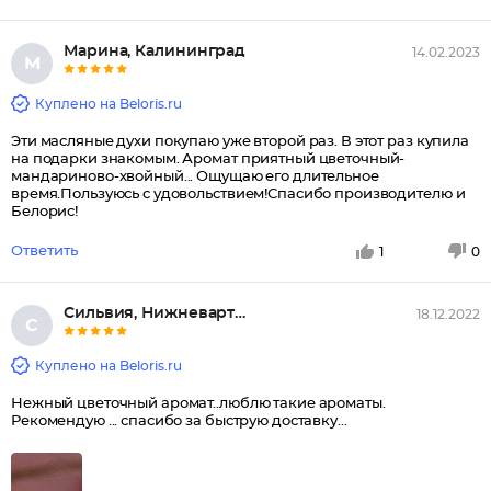
Марина, Калининград
14.02.2023
М
Куплено на Beloris.ru
Эти масляные духи покупаю уже второй раз. В этот раз купила
на подарки знакомым. Аромат приятный цветочный-
мандариново-хвойный... Ощущаю его длительное
время.Пользуюсь с удовольствием!Спасибо производителю и
Белорис!
Ответить
1
0
Сильвия, Нижневартовск
18.12.2022
С
Куплено на Beloris.ru
Нежный цветочный аромат..люблю такие ароматы.
Рекомендую ... спасибо за быструю доставку...