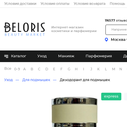
Условия доставки
Условия оплаты
Условия возврата
Помощь
116577
отзыв
Интернет-магазин
косметики и парфюмерии
Москва
Каталог
Уход
Макияж
Парфюмерия
Д
Все бренды
0-9
A
B
C
D
E
F
G
H
I
J
K
L
M
N
Уход
Для подмышек
Дезодорант для подмышек
express