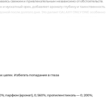
таваясь свежим и привлекательным независимо от обстоятельств.
н и мускатный орех, добавляет аромату глубину и таинственность.
 домой после долгого дня. Это делает GALAXY ONLY ONE особенно
 Вместе с парфюмированным дезодорантом GALAXY ONLY ONE ваша
 самовыражения. Откройте для себя новый уровень чувственнос
великолепия.
еизменный спутник, который сопровождает вас в каждом мгновени
ых целях. Избегать попадания в глаза
00%; парфюм (аромат), 0; 560%; пропиленгликоль — 0; 200%;