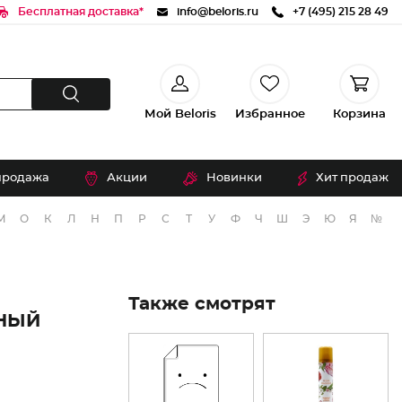
Бесплатная доставка*
info@beloris.ru
+7 (495) 215 28 49
Мой Beloris
Избранное
Корзина
продажа
Акции
Новинки
Хит продаж
М
О
К
Л
Н
П
Р
С
Т
У
Ф
Ч
Ш
Э
Ю
Я
№
Также смотрят
НЫЙ