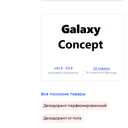
ти
и и
490 ₽ - 512 ₽
22 товара
ценовой диапазон
В каталоге бренда
Все похожие товары
Дезодорант парфюмированный
Дезодорант от пота