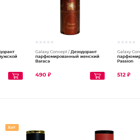
дорант
Galaxy Concept /
Дезодорант
Galaxy Con
мужской
парфюмированный женский
парфюмир
Baraca
Passion
490 ₽
512 ₽