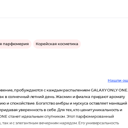
я парфюмерия
Корейская косметика
Нашли ош
новение, пробуждаются с каждым распылением GALAXY ONLY ONE
как в солнечный летний день. Жасмин и фиалка придают аромату
ию и спокойствие. Богатство амбры и мускуса оставляет манящий
идавая уверенность в себе. Для тех, кто ценит уникальность и
 ONE станет идеальным спутником. Этот парфюмированный
 так и с элегантным вечерним нарядом. Его универсальность