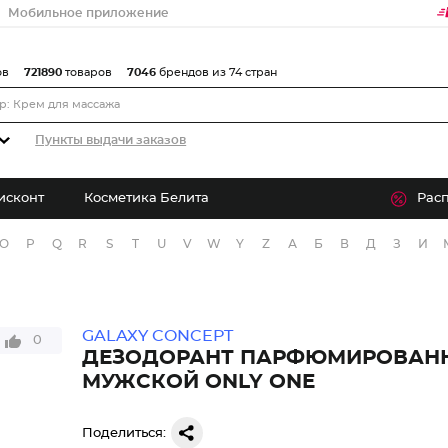
Мобильное приложение
ов
721890
товаров
7046
брендов из 74 стран
Пункты выдачи заказов
исконт
Косметика Белита
Рас
O
P
Q
R
S
T
U
V
W
Y
Z
А
Б
В
Д
З
И
GALAXY CONCEPT
0
ДЕЗОДОРАНТ ПАРФЮМИРОВАН
МУЖСКОЙ ONLY ONE
Поделиться: