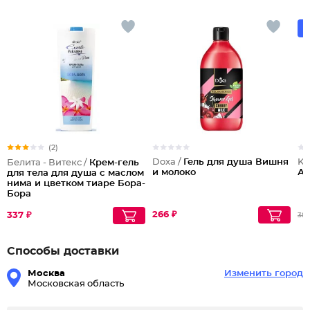
(2)
Doxa /
Гель для душа Вишня
Ko
Белита - Витекс /
Крем-гель
и молоко
Ар
для тела для душа с маслом
нима и цветком тиаре Бора-
Бора
266 ₽
337 ₽
38
Способы доставки
Москва
Изменить город
Московская область