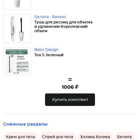
Белита - Витекс
Тушь для ресниц для объема
и удлинения Королевский
объем
Belor Design
Тон 5 Зеленый
=
1006 ₽
Купить комплект
Смежные разделы
Крем для тела
Спрей для тела
Холика Холика
Белита