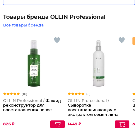
Товары бренда OLLIN Professional
Все товары бренда
(10)
(5)
OLLIN Professional /
Флюид
OLLIN Professional /
OL
реконструктор для
Сыворотка
Ша
восстановления волос
восстанавливающая с
ма
экстрактом семян льна
826 ₽
1449 ₽
от