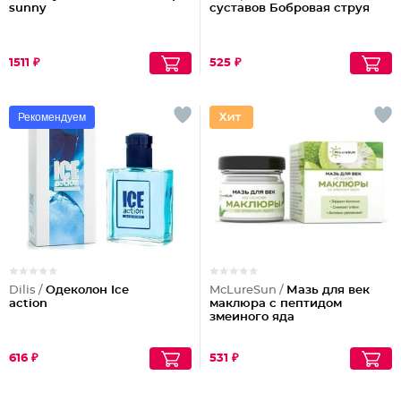
sunny
суставов Бобровая струя
1511 ₽
525 ₽
Рекомендуем
Dilis /
Одеколон Ice
McLureSun /
Мазь для век
action
маклюра с пептидом
змеиного яда
616 ₽
531 ₽