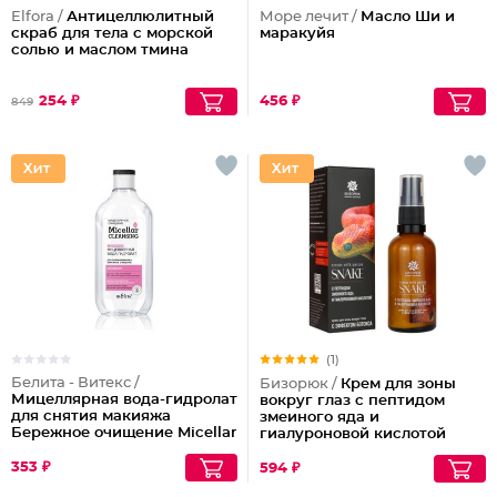
Elfora /
Антицеллюлитный
Море лечит /
Масло Ши и
скраб для тела с морской
маракуйя
солью и маслом тмина
254 ₽
456 ₽
849
(1)
Белита - Витекс /
Бизорюк /
Крем для зоны
Мицеллярная вода-гидролат
вокруг глаз с пептидом
для снятия макияжа
змеиного яда и
Бережное очищение Micellar
гиалуроновой кислотой
Cleansing
353 ₽
594 ₽