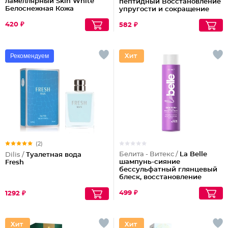
ламеллярный Skin White
пептидный Восстановление
Белоснежная Кожа
упругости и сокращение
морщин (ночной)
420 ₽
582 ₽
Рекомендуем
(2)
Белита - Витекс /
La Belle
Dilis /
Туалетная вода
шампунь-сияние
Fresh
бессульфатный глянцевый
блеск, восстановление
волос шелк+пептиды
499 ₽
1292 ₽