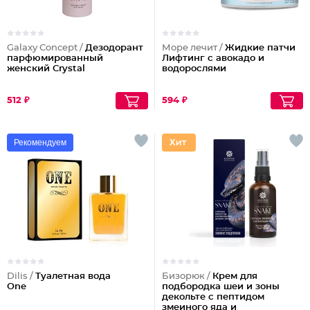
Galaxy Concept /
Дезодорант
Море лечит /
Жидкие патчи
парфюмированный
Лифтинг с авокадо и
женский Crystal
водорослями
512 ₽
594 ₽
Рекомендуем
Dilis /
Туалетная вода
Бизорюк /
Крем для
One
подбородка шеи и зоны
декольте с пептидом
змеиного яда и