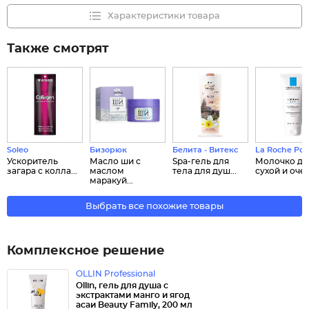
Характеристики товара
Также смотрят
Soleo
Бизорюк
Белита - Витекс
La Roche Pos
Ускоритель
Масло ши с
Spa-гель для
Молочко дл
загара с колла...
маслом
тела для душ...
сухой и очен
маракуй...
Выбрать все похожие товары
Комплексное решение
OLLIN Professional
Ollin, гель для душа с
экстрактами манго и ягод
асаи Beauty Family, 200 мл