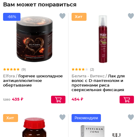
Вам может понравиться
-66%
(9)
(2)
Elfora /
Горячее шоколадное
Белита - Витекс /
Лак для
антицеллюлитное
волос с D-пантенолом и
обертывание
протеинами риса
сверхсильная фиксация
объем Maxi, 215 мл
435 ₽
454 ₽
1280
Рекомендуем