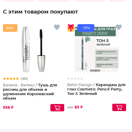
С этим товаром покупают
-78%
(183)
Belor Design /
Карандаш для
Белита - Витекс /
Тушь для
глаз Cosmetic Pencil Party,
ресниц для объема и
Тон 5 Зеленый
удлинения Королевский
объем
63 ₽
556 ₽
288