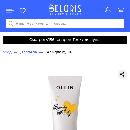
Распродажа
Акции
Новинки
Хит продаж
Все бренды
0-9
A
B
C
D
E
F
G
H
I
J
K
L
M
N
O
P
Q
R
S
T
U
V
W
Y
Z
А
Б
В
Д
З
И
М
О
К
Л
Н
П
Р
С
Т
У
Ф
Ч
Смотреть 156 товаров: Гель для душа
Уход
Для тела
Гель для душа