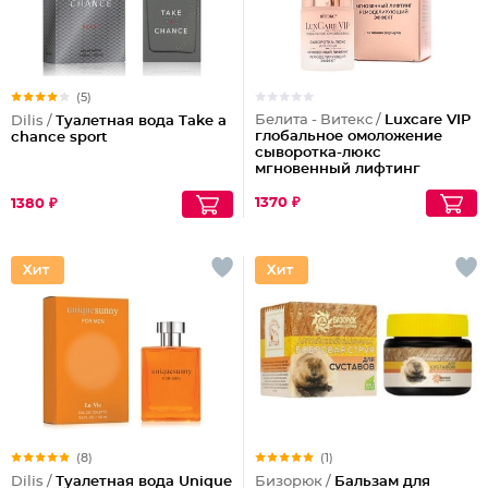
(5)
Белита - Витекс /
Luxcare VIP
Dilis /
Туалетная вода Take a
глобальное омоложение
chance sport
сыворотка-люкс
мгновенный лифтинг
ремоделирующий эффект
для лица
1370 ₽
1380 ₽
(8)
(1)
Dilis /
Туалетная вода Unique
Бизорюк /
Бальзам для