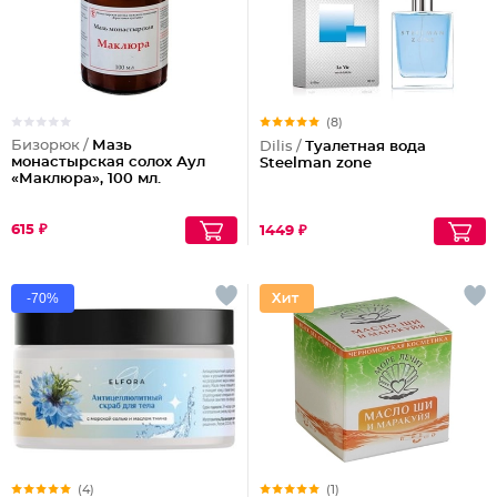
(8)
Бизорюк /
Мазь
Dilis /
Туалетная вода
монастырская солох Аул
Steelman zone
«Маклюра», 100 мл.
615 ₽
1449 ₽
-70%
(4)
(1)