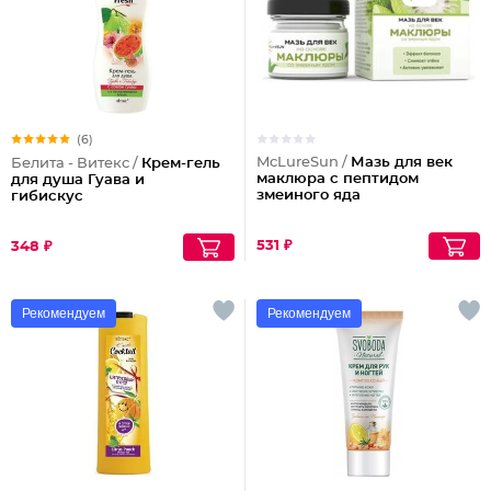
(6)
McLureSun /
Мазь для век
Белита - Витекс /
Крем-гель
маклюра с пептидом
для душа Гуава и
змеиного яда
гибискус
531 ₽
348 ₽
Рекомендуем
Рекомендуем