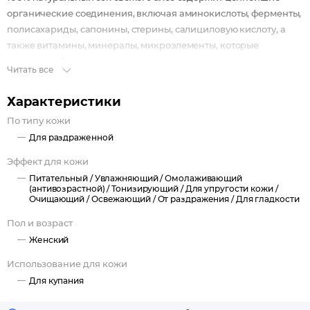
органические соединения, включая аминокислоты, ферменты,
полисахариды, сапонины, стерины, салициловую кислоту, а
также витамины, минералы, микроэлементы, которые
оказывают благотворное увлажняющее, питательное и
Читать все
оздоравливающее действие, помогая сохранить молодость,
упругость, свежесть и красоту кожи.
Характеристики
Гель для душа с ярким ароматом вкусного граната заботливо и
По типу кожи
тщательно очищает кожу, оставляя ощущение невероятной
Для раздраженной
свежести и чистоты.
Душистая густая пена окутывает кожу легким облаком,
Эффект для кожи
бережно очищает без пересушивания и раздражения и легко
Питательный /
Увлажняющий /
Омолаживающий
смывается, обеспечивая супернастроение и бодрость на весь
(антивозрастной) /
Тонизирующий /
Для упругости кожи /
Очищающий /
Освежающий /
От раздражения /
Для гладкости
день.
Пол и возраст
Женский
Использование для кожи
Для купания