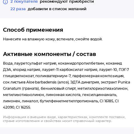
2 покупателя
рекомендуют приобрести
22 раза
добавили в список желаний
Способ применения
Нанесите на влажную кожу, вспеньте, смойте водой.
Активные компоненты / состав
Вода, лауретсульфат натрия, кокамидопропилбетаин, кокамид
ДЭА, хлорид натрия, лаурет-11 карбоксилат натрия, лаурет-10, ПЭГ-7
глицерилкокоат, поликватерниум-7, парфюмерная композиция,
сок листьев Aloe barbadensis (алоэ), ЭДТА динатрия, экстракт Punica
Granatum (граната), бензиловый спирт, метилхлоризотиазолинон,
метилизотиазолинон, лимонная кислота, гексилциннамаль,
лимонен, линалол, бутилфенилметилпропиональ, CI 16185, CI
42090, CI 16255.
Информация о внешнем виде, характеристиках, комплекте поставки,
стране изготовления и свойствах носит справочный характер.