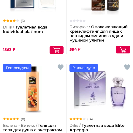
(3)
Бизорюк /
Омолаживающий
Dilis /
Туалетная вода
крем-лифтинг для лица с
Individual platinum
пептидом змеиного яда и
муцином улитки
594 ₽
1563 ₽
Рекомендуем
Рекомендуем
(8)
(14)
Белита - Витекс /
Гель для
Dilis /
Туалетная вода Elite
тела для душа с экстрактом
Arpeggio