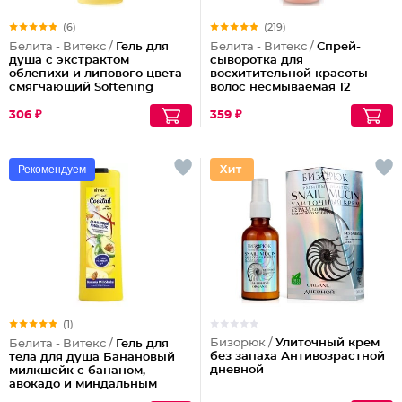
(6)
(219)
Белита - Витекс /
Гель для
Белита - Витекс /
Спрей-
душа с экстрактом
сыворотка для
облепихи и липового цвета
восхитительной красоты
смягчающий Softening
волос несмываемая 12
Shower Gel
эффектов Совершенные
Волосы
306 ₽
359 ₽
Рекомендуем
(1)
Бизорюк /
Улиточный крем
Белита - Витекс /
Гель для
без запаха Антивозрастной
тела для душа Банановый
дневной
милкшейк с бананом,
авокадо и миндальным
молочком