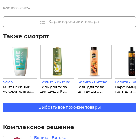
Код:
1000565824
Характеристики товара
Также смотрят
Soleo
Белита - Витекс
Белита - Витекс
Белита - Вит
Интенсивный
Гель для тела
Гель для тела
Парфюмиро
ускоритель за...
для душа Ра...
для душа с ...
гель для ...
Выбрать все похожие товары
Комплексное решение
Белита - Витекс