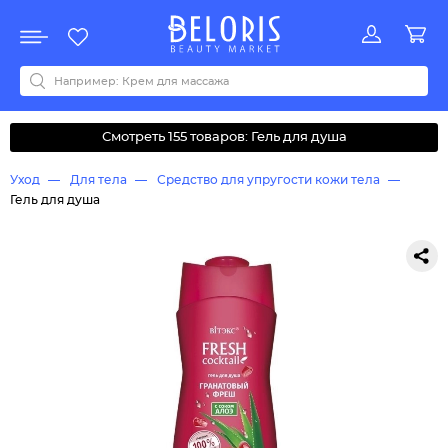
Распродажа
Акции
Новинки
Хит продаж
Все бренды
0-9
A
B
C
D
E
F
G
H
I
J
K
L
M
N
O
P
Q
R
S
T
U
V
W
Y
Z
А
Б
В
Д
З
И
М
О
К
Л
Н
П
Р
С
Т
У
Ф
Ч
Смотреть 155 товаров: Гель для душа
Уход
Для тела
Средство для упругости кожи тела
Гель для душа