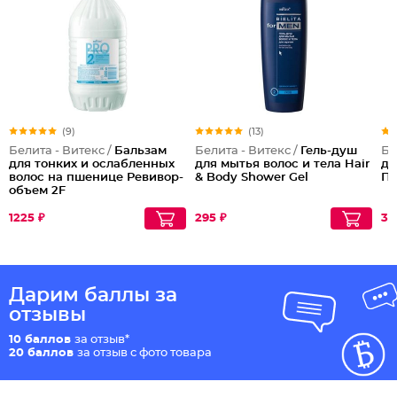
(9)
(13)
Белита - Витекс /
Бальзам
Белита - Витекс /
Гель-душ
Бе
для тонких и ослабленных
для мытья волос и тела Hair
дл
волос на пшенице Ревивор-
& Body Shower Gel
Пи
объем 2F
1225 ₽
295 ₽
32
Дарим баллы за
отзывы
10 баллов
за отзыв*
20 баллов
за отзыв с фото товара