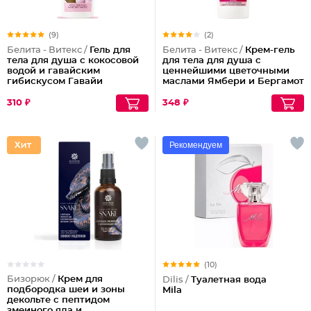
(9)
(2)
Белита - Витекс /
Гель для
Белита - Витекс /
Крем-гель
тела для душа с кокосовой
для тела для душа с
водой и гавайским
ценнейшими цветочными
гибискусом Гавайи
маслами Ямбери и Бергамот
Exotic Fresh
310 ₽
348 ₽
Рекомендуем
(10)
Бизорюк /
Крем для
Dilis /
Туалетная вода
подбородка шеи и зоны
Mila
декольте с пептидом
змеиного яда и