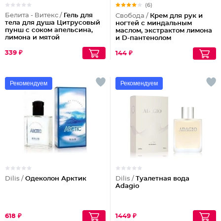
(6)
Белита - Витекс /
Гель для
Свобода /
Крем для рук и
тела для душа Цитрусовый
ногтей с миндальным
пунш с соком апельсина,
маслом, экстрактом лимона
лимона и мятой
и D-пантенолом
339 ₽
144 ₽
Рекомендуем
Рекомендуем
Dilis /
Одеколон Арктик
Dilis /
Туалетная вода
Adagio
618 ₽
1449 ₽