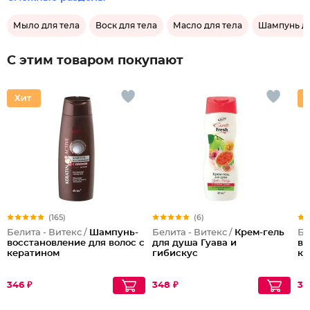
Мыло для тела
Воск для тела
Масло для тела
Шампунь дл
С этим товаром покупают
(165)
(6)
Белита - Витекс /
Шампунь-
Белита - Витекс /
Крем-гель
Бе
восстановление для волос с
для душа Гуава и
во
кератином
гибискус
ке
346 ₽
348 ₽
31