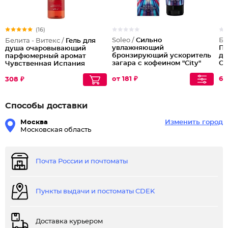
(16)
Soleo /
Сильно
Бе
Белита - Витекс /
Гель для
увлажняющий
Па
душа очаровывающий
бронзирующий ускоритель
дл
парфюмерный аромат
загара с кофеином "City"
O
Чувственная Испания
Lovely Moments
от 181 ₽
60
308 ₽
Способы доставки
Москва
Изменить город
Московская область
Почта России и почтоматы
Пункты выдачи и постоматы CDEK
Доставка курьером