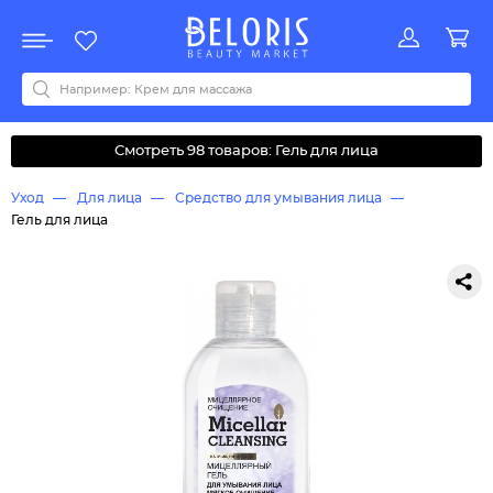
Распродажа
Акции
Новинки
Хит продаж
Все бренды
0-9
A
B
C
D
E
F
G
H
I
J
K
L
M
N
O
P
Q
R
S
T
U
V
W
Y
Z
А
Б
В
Д
З
И
М
О
К
Л
Н
П
Р
С
Т
У
Ф
Ч
Смотреть 98 товаров: Гель для лица
Уход
Для лица
Средство для умывания лица
Гель для лица