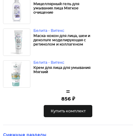
Мицеллярный гель для
умывания лица Мягкое
очищение
Белита - Витекс
Маска-кокон для лица, шеи и
декольте моделирующая с
ретинолом и коллагеном
Белита - Витекс
Крем для лица для умывания
Мягкий
=
856 ₽
Купить комплект
Смежные разделы