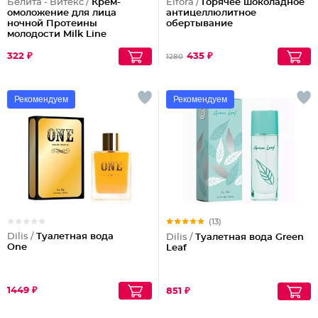
Белита - Витекс /
Крем-
Elfora /
Горячее шоколадное
омоложение для лица
антицеллюлитное
ночной Протеины
обертывание
молодости Milk Line
322 ₽
435 ₽
1280
Рекомендуем
Рекомендуем
(13)
Dilis /
Туалетная вода
Dilis /
Туалетная вода Green
One
Leaf
1449 ₽
851 ₽