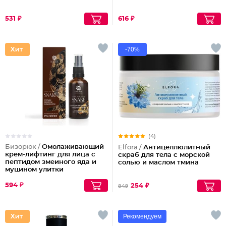
531 ₽
616 ₽
-70%
(4)
Бизорюк /
Омолаживающий
Elfora /
Антицеллюлитный
крем-лифтинг для лица с
скраб для тела с морской
пептидом змеиного яда и
солью и маслом тмина
муцином улитки
594 ₽
254 ₽
849
Рекомендуем