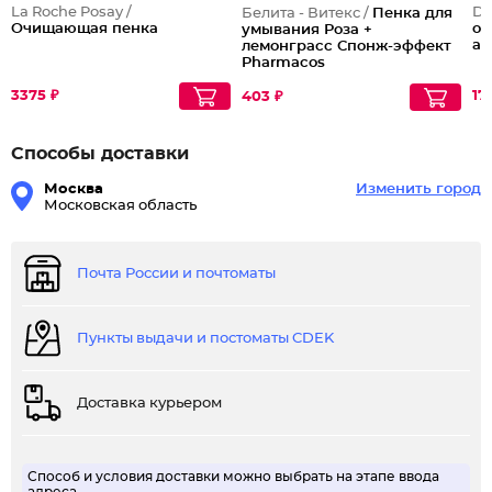
La Roche Posay /
De
Белита - Витекс /
Пенка для
Очищающая пенка
оч
умывания Роза +
ан
лемонграсс Спонж-эффект
Pharmacos
3375 ₽
17
403 ₽
Способы доставки
Москва
Изменить город
Московская область
Почта России и почтоматы
Пункты выдачи и постоматы CDEK
Доставка курьером
Способ и условия доставки можно выбрать на этапе ввода