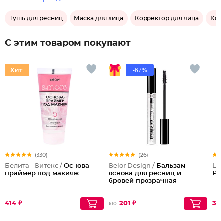
Тушь для ресниц
Маска для лица
Корректор для лица
Ко
С этим товаром покупают
-67%
(330)
(26)
Белита - Витекс /
Основа-
Belor Design /
Бальзам-
Lu
праймер под макияж
основа для ресниц и
Pu
бровей прозрачная
414 ₽
201 ₽
37
610