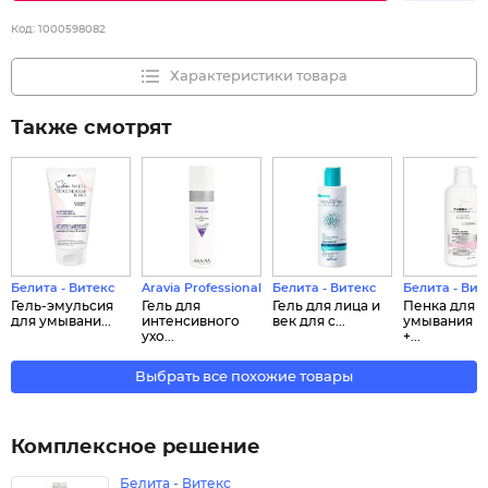
Код:
1000598082
Характеристики товара
Также смотрят
Белита - Витекс
Aravia Professional
Белита - Витекс
Белита - Вит
Гель-эмульсия
Гель для
Гель для лица и
Пенка для
для умывани...
интенсивного
век для с...
умывания Р
ухо...
+...
Выбрать все похожие товары
Комплексное решение
Белита - Витекс