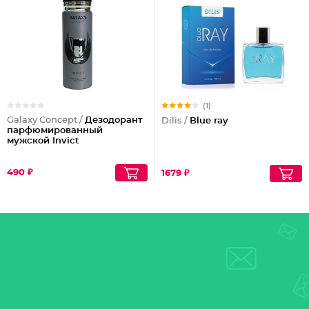
(1)
Galaxy Concept /
Дезодорант
Dilis /
Blue ray
парфюмированный
мужской Invict
490 ₽
1679 ₽