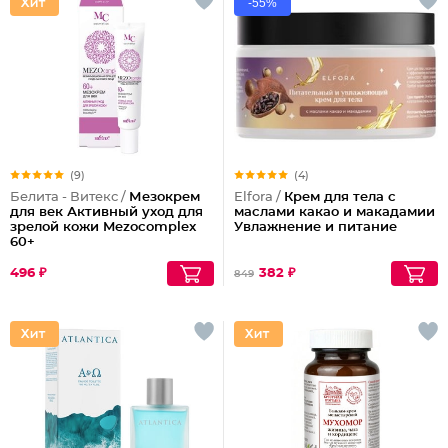
-55%
(9)
(4)
Белита - Витекс /
Мезокрем
Elfora /
Крем для тела с
для век Активный уход для
маслами какао и макадамии
зрелой кожи Mezocomplex
Увлажнение и питание
60+
496 ₽
382 ₽
849