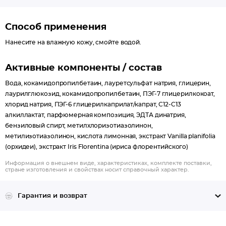
Способ применения
Нанесите на влажную кожу, смойте водой.
Активные компоненты / состав
Вода, кокамидопропилбетаин, лауретсульфат натрия, глицерин,
лаурилглюкозид, кокамидопропилбетаин, ПЭГ-7 глицерилкокоат,
хлорид натрия, ПЭГ-6 глицерилкаприлат/капрат, С12-С13
алкиллактат, парфюмерная композиция, ЭДТА динатрия,
бензиловый спирт, метилхлоризотиазолинон,
метилизотиазолинон, кислота лимонная, экстракт Vanilla planifolia
(орхидеи), экстракт Iris Florentina (ириса флорентийского)
Информация о внешнем виде, характеристиках, комплекте поставки,
стране изготовления и свойствах носит справочный характер.
Гарантия и возврат