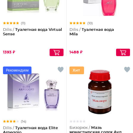
(11)
(10)
Dilis /
Туалетная вода Virtual
Dilis /
Туалетная вода
Sense
Mila
1393 ₽
1488 ₽
Рекомендуем
(14)
Бизорюк /
Мазь
Dilis /
Туалетная вода Elite
монастырская солох Аул
Arpeggio