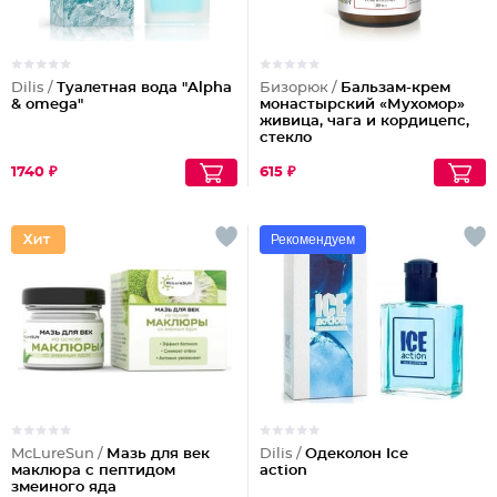
Dilis /
Туалетная вода "Alpha
Бизорюк /
Бальзам-крем
& omega"
монастырский «Мухомор»
живица, чага и кордицепс,
стекло
1740 ₽
615 ₽
Рекомендуем
McLureSun /
Мазь для век
Dilis /
Одеколон Ice
маклюра с пептидом
action
змеиного яда