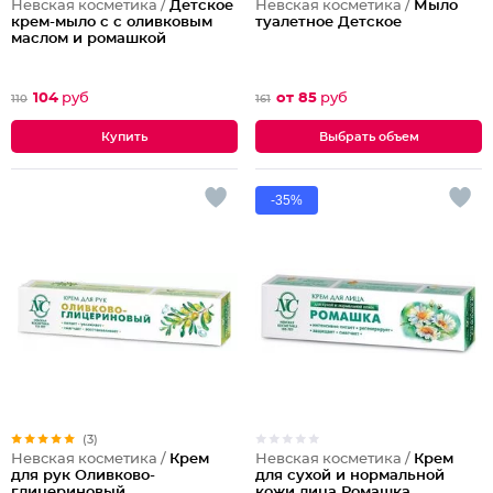
Невская косметика /
Детское
Невская косметика /
Мыло
крем-мыло с с оливковым
туалетное Детское
маслом и ромашкой
104
руб
от 85
руб
110
161
Выбрать объем
-35%
(3)
Невская косметика /
Крем
Невская косметика /
Крем
для сухой и нормальной
для рук Оливково-
кожи лица Ромашка
глицериновый