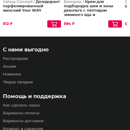
Galaxy Concept /
Дезодорант
Бизорюк /
Крем для
Dil
парфюмированный
подбородка шеи и зоны
Se
женский Your WAY
декольте с пептидом
змеиного яда и
антиоксидантами
512 ₽
594 ₽
13
С нами выгодно
Распродажа
Акции
Новинки
Лидер продаж
Помощь и поддержка
Как сделать заказ
Варианты оплаты
Варианты доставки
Возврат и гарантия