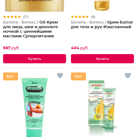
(17)
(8)
Белита - Витекс /
Oil-Крем
Белита - Витекс /
Крем-butter
для лица, шеи и декольте
для тела и рук Изысканный
ночной с ценнейшими
маслами Суперпитание
Аргана и миндаль
567
руб
404
руб