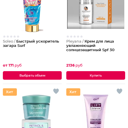
Soleo /
Быстрый ускоритель
Pleyana /
Крем для лица
загара Surf
увлажняющий
солнцезащитный Spf 30
от 171
руб
2136
руб
Выбрать объем