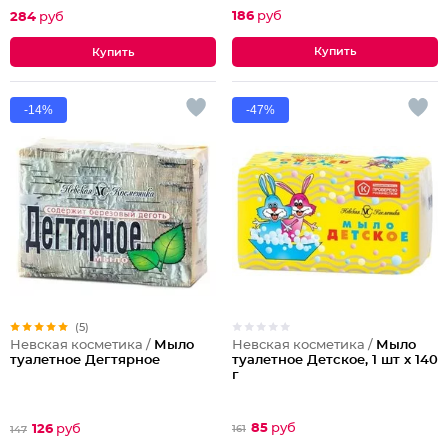
186
руб
284
руб
-14%
-47%
(5)
Невская косметика /
Мыло
Невская косметика /
Мыло
туалетное Детское, 1 шт х 140
туалетное Дегтярное
г
85
руб
126
руб
161
147