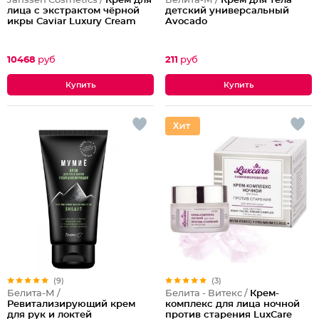
Janssen Cosmetics /
Крем для
Белита-М /
Крем для тела
лица с экстрактом чёрной
детский универсальный
икры Caviar Luxury Cream
Avocado
10468
руб
211
руб
(9)
(3)
Белита-М /
Белита - Витекс /
Крем-
Ревитализирующий крем
комплекс для лица ночной
для рук и локтей
против старения LuxCare