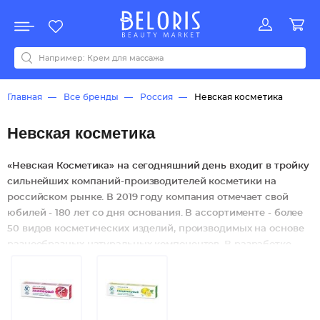
Распродажа
Акции
Новинки
Хит продаж
Все бренды
0-9
A
B
C
D
E
F
G
H
I
J
K
L
M
N
O
P
Q
R
S
T
U
V
W
Y
Z
А
Б
В
Д
З
И
М
О
К
Л
Н
П
Р
С
Т
У
Ф
Ч
Главная
Все бренды
Россия
Невская косметика
Невская косметика
«Невская Косметика» на сегодняшний день входит в тройку
сильнейших компаний-производителей косметики на
российском рынке. В 2019 году компания отмечает свой
юбилей - 180 лет со дня основания. В ассортименте - более
50 видов косметических изделий, производимых на основе
разнообразных натуральных компонентов. В разработке
постоянно находятся новые продукты - чтобы остаться
одним из ведущих производителей в быстро
развивающейся области косметики и ухода за собой.