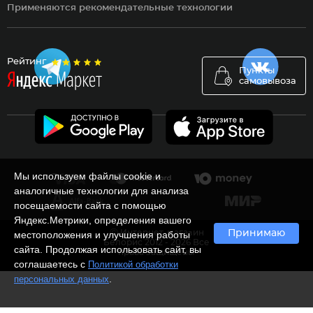
Применяются рекомендательные технологии
Рейтинг
Пункты
самовывоза
Мы используем файлы cookie и
аналогичные технологии для анализа
посещаемости сайта с помощью
Яндекс.Метрики, определения вашего
Ⓒ Интернет-магазин
Принимаю
местоположения и улучшения работы
Белорис 2012 - 2026 Все
сайта. Продолжая использовать сайт, вы
права защищены
соглашаетесь с
Политикой обработки
.
персональных данных